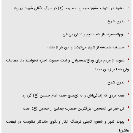
مشهد در التهاب عشق؛ خیابان امام رضا (ع) در سوگِ «آقای شهید ایران»
بدون شرح
یوم‌الحسرة؛ باز هم ماییم و دنیای بی‌علی
حسینیه همیشه از شوق می‌ترکید و این بار از بغض
دعوت از مردم برای وداع/مسئولان و امت مبعوث اجازه نخواهند داد مطالبات
ولی خدا بر زمین بماند
بدون شرح
قصه مردی که زندگی‌اش را به نخ‌های خیمه امام حسین (ع) گره زد
کل خیر فی الحسین؛ بزرگترین خسارت جدایی از حسین (ع) است
پیوند شور و شعور؛ تجلی فرهنگ ایثار والگوی ماندگار مقاومت در نهضت
عاشورا