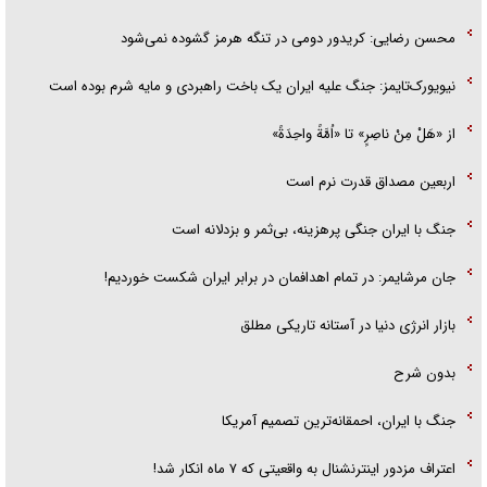
محسن رضایی: کریدور دومی در تنگه هرمز گشوده نمی‌شود
نیویورک‌تایمز: جنگ علیه ایران یک باخت راهبردی و مایه شرم بوده است
از «هَلْ مِنْ ناصِرٍ» تا «اُمَّةً واحِدَةً»
اربعین مصداق قدرت نرم است
جنگ با ایران جنگی پرهزینه، بی‌ثمر و بزدلانه است
جان مرشایمر: در تمام اهدافمان در برابر ایران شکست خوردیم!
بازار انرژی دنیا در آستانه تاریکی مطلق
بدون شرح
جنگ با ایران، احمقانه‌ترین تصمیم آمریکا
اعتراف مزدور اینترنشنال به واقعیتی که ۷ ماه انکار شد!