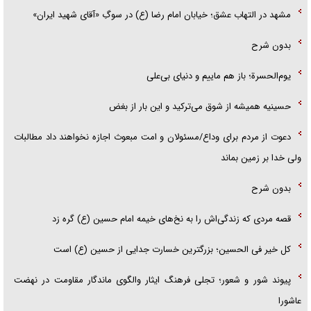
مشهد در التهاب عشق؛ خیابان امام رضا (ع) در سوگِ «آقای شهید ایران»
بدون شرح
یوم‌الحسرة؛ باز هم ماییم و دنیای بی‌علی
حسینیه همیشه از شوق می‌ترکید و این بار از بغض
دعوت از مردم برای وداع/مسئولان و امت مبعوث اجازه نخواهند داد مطالبات
ولی خدا بر زمین بماند
بدون شرح
قصه مردی که زندگی‌اش را به نخ‌های خیمه امام حسین (ع) گره زد
کل خیر فی الحسین؛ بزرگترین خسارت جدایی از حسین (ع) است
پیوند شور و شعور؛ تجلی فرهنگ ایثار والگوی ماندگار مقاومت در نهضت
عاشورا