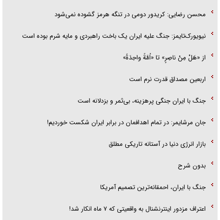
محسن رضایی: کریدور دومی در تنگه هرمز گشوده نمی‌شود
نیویورک‌تایمز: جنگ علیه ایران یک باخت راهبردی و مایه شرم بوده است
از «هَلْ مِنْ ناصِرٍ» تا «اُمَّةً واحِدَةً»
اربعین مصداق قدرت نرم است
جنگ با ایران جنگی پرهزینه، بی‌ثمر و بزدلانه است
جان مرشایمر: در تمام اهدافمان در برابر ایران شکست خوردیم!
بازار انرژی دنیا در آستانه تاریکی مطلق
بدون شرح
جنگ با ایران، احمقانه‌ترین تصمیم آمریکا
اعتراف مزدور اینترنشنال به واقعیتی که ۷ ماه انکار شد!