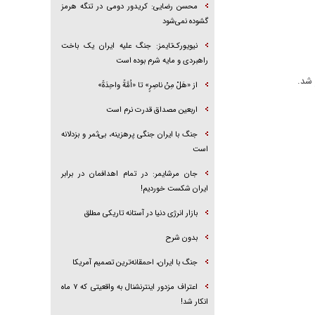
محسن رضایی: کریدور دومی در تنگه هرمز
گشوده نمی‌شود
نیویورک‌تایمز: جنگ علیه ایران یک باخت
راهبردی و مایه شرم بوده است
 شد.
از «هَلْ مِنْ ناصِرٍ» تا «اُمَّةً واحِدَةً»
اربعین مصداق قدرت نرم است
جنگ با ایران جنگی پرهزینه، بی‌ثمر و بزدلانه
است
جان مرشایمر: در تمام اهدافمان در برابر
ایران شکست خوردیم!
بازار انرژی دنیا در آستانه تاریکی مطلق
بدون شرح
جنگ با ایران، احمقانه‌ترین تصمیم آمریکا
اعتراف مزدور اینترنشنال به واقعیتی که ۷ ماه
انکار شد!