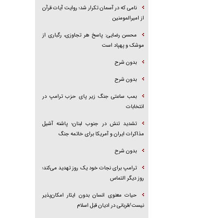
نامی که در آسمان تکرار شد؛ روایت آیات قرآن
از امیرالمومنین
محسن رضایی: پاسخ هر تجاوزی، رگباری از
موشک و پهپاد است
بدون شرح
بدون شرح
بمب ساعتی جنگ زیر پای حزب ترام‍پ در
انتخابات
تشدید تنش در جنوب لبنان؛ پاشنه آشیل
مذاکرات ایران و آمریکا برای خاتمه جنگ
بدون شرح
ترامپ برای نجات خود یک روز تهدید می‌کند؛
روز دیگر التماس
حیات معنوی انسان بدون ایثار امکان‌پذیر
نیست/قربانی در ادیان قبل اسلام