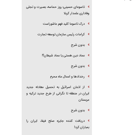
تاسوعای حسینی؛ روز حماسه، بصیرت و تجلی
وفاداری علمدار کربلا
درک تاسوعا کلید فهم عاشوراست
کرامات رئیس سازمان توسعه تجارت
بدون شرح
عماد دین هستی یا عماد شیطان؟!
بدون شرح
رخداد‌ها و اعمال ماه محرم
از اذعان اسرائیل به تحمیل معادله جدید
ایران در منطقه تا نگرانی از طرح جدید ترکیه و
عربستان
بدون شرح
دریافت کننده جایزه صلح فیفا، ایران را
بمباران کرد!