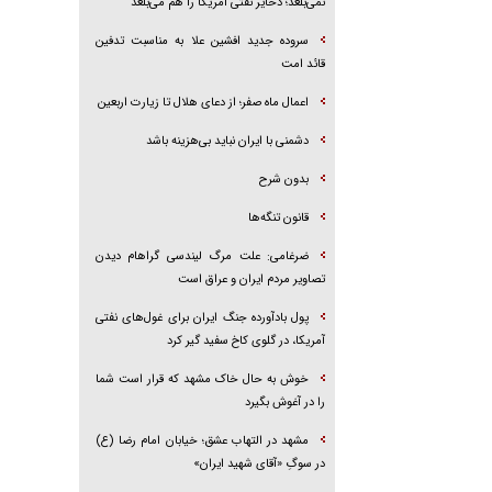
نمی‌بلعد؛ ذخایر نفتی آمریکا را هم می‌بلعد
سروده جدید افشین علا به مناسبت تدفین
قائد امت
اعمال ماه صفر؛ از دعای هلال تا زیارت اربعین
دشمنی با ایران نباید بی‌هزینه باشد
بدون شرح
قانون تنگه‌ها
ضرغامی: علت مرگ لیندسی گراهام دیدن
تصاویر مردم ایران و عراق است
پول بادآورده جنگ ایران برای غول‌های نفتی
آمریکا، در گلوی کاخ سفید گیر کرد
خوش به حال خاک مشهد که قرار است شما
را در آغوش بگیرد
مشهد در التهاب عشق؛ خیابان امام رضا (ع)
در سوگِ «آقای شهید ایران»