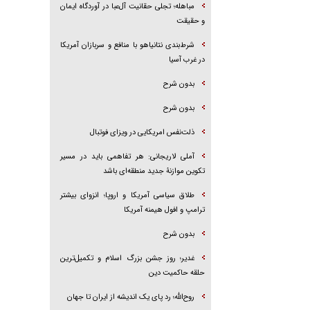
مباهله؛ تجلی حقانیت آل‌عبا در آوردگاه ایمان
و حقیقت
شرط‌بندی نتانیاهو با منافع و سربازان آمریکا
در غرب آسیا
بدون شرح
بدون شرح
ذلت‌نفس امریکایی در ویزای فوتبال
آملی لاریجانی: هر تفاهمی باید در مسیر
تکوین موازنۀ جدید منطقه‌ای باشد
طلاق سیاسی آمریکا و اروپا؛ انزوای بیشتر
ترامپ و افول هیمنه آمریکا
بدون شرح
غدیر؛ روز جشن بزرگ اسلام و تکمیل‌ترین
حلقه حاکمیت دین
روح‌الله؛ رد پای یک اندیشه از ایران تا جهان