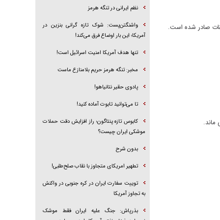
نظم ایرانی در تنگه هرمز
واشنگتن‌پست: شوک تازه گرانی بنزین در
قات صادر شده است.
آمریکا؛ این بار اوضاع فرق می‌کند!
تنها هدف آمریکا امنیت اسرائیل است!
مخبر: تنگه هرمز حریم بلامنازع ماست
پادوی حقیر نتانیاهو!
تا می‌توانید تابوت آماده کنید!
ماند.
کابوس تازه پنتاگون؛ راز افزایش دقت حملات
موشکی ایران چیست؟
بدون شرح
تطهیر امریکای متجاوز با نقاب صلح‌طلبی!
توییت سفارت ایران در کره جنوبی در واکنش
به تجاوز آمریکا
بذرپاش: ‏جنگ علیه ایران فقط موشک