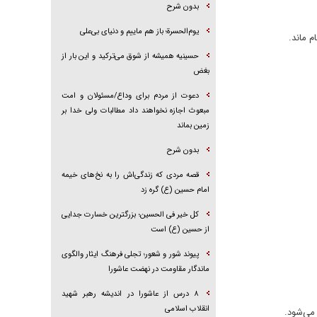
بدون شرح
یوم‌الحسرة؛ باز هم ماییم و دنیای بی‌علی
م ماند.
حسینیه همیشه از شوق می‌ترکید و این بار از
بغض
دعوت از مردم برای وداع/مسئولان و امت
مبعوث اجازه نخواهند داد مطالبات ولی خدا بر
زمین بماند
بدون شرح
قصه مردی که زندگی‌اش را به نخ‌های خیمه
امام حسین (ع) گره زد
کل خیر فی الحسین؛ بزرگترین خسارت جدایی
از حسین (ع) است
پیوند شور و شعور؛ تجلی فرهنگ ایثار والگوی
ماندگار مقاومت در نهضت عاشورا
۸ درس از عاشورا در اندیشه رهبر شهید
انقلاب اسلامی