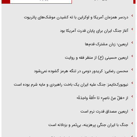
دردسر همزمان آمریکا و اوکراین با ته کشیدن موشک‌های پاتریوت
آغاز جنگ ایران برای پایان قدرت آمریکا بود
اربعین؛ زبان مشترک قدم‌ها
اربعین حسینی (ع) از منظر فقه و روایت
محسن رضایی: کریدور دومی در تنگه هرمز گشوده نمی‌شود
نیویورک‌تایمز: جنگ علیه ایران یک باخت راهبردی و مایه شرم بوده است
از «هَلْ مِنْ ناصِرٍ» تا «اُمَّةً واحِدَةً»
اربعین مصداق قدرت نرم است
جنگ با ایران جنگی پرهزینه، بی‌ثمر و بزدلانه است