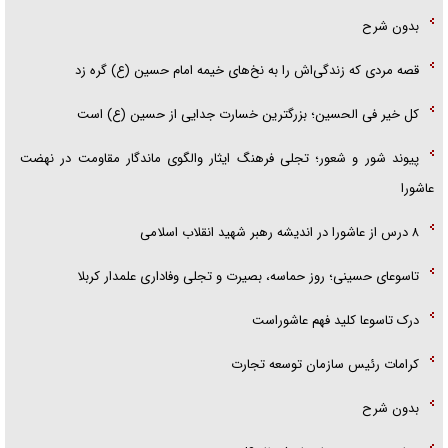
بدون شرح
قصه مردی که زندگی‌اش را به نخ‌های خیمه امام حسین (ع) گره زد
کل خیر فی الحسین؛ بزرگترین خسارت جدایی از حسین (ع) است
پیوند شور و شعور؛ تجلی فرهنگ ایثار والگوی ماندگار مقاومت در نهضت
عاشورا
۸ درس از عاشورا در اندیشه رهبر شهید انقلاب اسلامی
تاسوعای حسینی؛ روز حماسه، بصیرت و تجلی وفاداری علمدار کربلا
درک تاسوعا کلید فهم عاشوراست
کرامات رئیس سازمان توسعه تجارت
بدون شرح