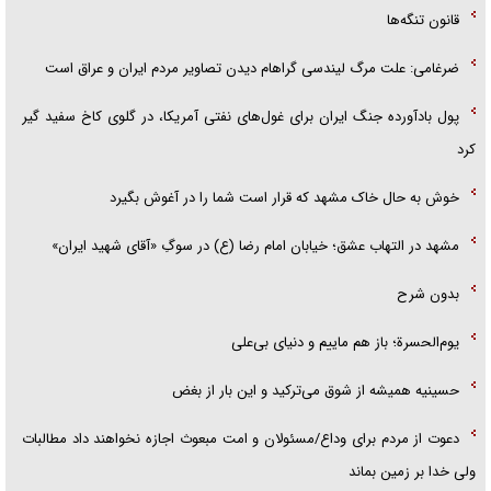
قانون تنگه‌ها
ضرغامی: علت مرگ لیندسی گراهام دیدن تصاویر مردم ایران و عراق است
پول بادآورده جنگ ایران برای غول‌های نفتی آمریکا، در گلوی کاخ سفید گیر
کرد
خوش به حال خاک مشهد که قرار است شما را در آغوش بگیرد
مشهد در التهاب عشق؛ خیابان امام رضا (ع) در سوگِ «آقای شهید ایران»
بدون شرح
یوم‌الحسرة؛ باز هم ماییم و دنیای بی‌علی
حسینیه همیشه از شوق می‌ترکید و این بار از بغض
دعوت از مردم برای وداع/مسئولان و امت مبعوث اجازه نخواهند داد مطالبات
ولی خدا بر زمین بماند