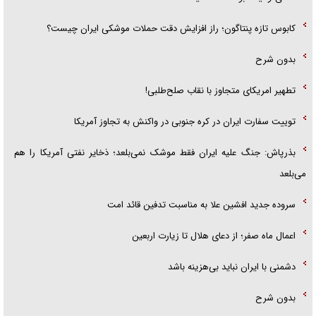
کابوس تازه پنتاگون؛ راز افزایش دقت حملات موشکی ایران چیست؟
بدون شرح
تطهیر امریکای متجاوز با نقاب صلح‌طلبی!
توییت سفارت ایران در کره جنوبی در واکنش به تجاوز آمریکا
بذرپاش: ‏جنگ علیه ایران فقط موشک نمی‌بلعد؛ ذخایر نفتی آمریکا را هم
می‌بلعد
سروده جدید افشین علا به مناسبت تدفین قائد امت
اعمال ماه صفر؛ از دعای هلال تا زیارت اربعین
دشمنی با ایران نباید بی‌هزینه باشد
بدون شرح