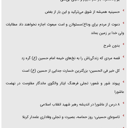
حسینیه همیشه از شوق می‌ترکید و این بار از بغض
دعوت از مردم برای وداع/مسئولان و امت مبعوث اجازه نخواهند داد مطالبات
ولی خدا بر زمین بماند
بدون شرح
قصه مردی که زندگی‌اش را به نخ‌های خیمه امام حسین (ع) گره زد
کل خیر فی الحسین؛ بزرگترین خسارت جدایی از حسین (ع) است
پیوند شور و شعور؛ تجلی فرهنگ ایثار والگوی ماندگار مقاومت در نهضت
عاشورا
۸ درس از عاشورا در اندیشه رهبر شهید انقلاب اسلامی
تاسوعای حسینی؛ روز حماسه، بصیرت و تجلی وفاداری علمدار کربلا