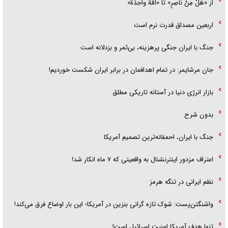
از «هَلْ مِنْ ناصِرٍ» تا «اُمَّةً واحِدَةً»
اربعین مصداق قدرت نرم است
جنگ با ایران جنگی پرهزینه، بی‌ثمر و بزدلانه است
جان مرشایمر: در تمام اهدافمان در برابر ایران شکست خوردیم!
بازار انرژی دنیا در آستانه تاریکی مطلق
بدون شرح
جنگ با ایران، احمقانه‌ترین تصمیم آمریکا
اعتراف مزدور اینترنشنال به واقعیتی که ۷ ماه انکار شد!
نظم ایرانی در تنگه هرمز
واشنگتن‌پست: شوک تازه گرانی بنزین در آمریکا؛ این بار اوضاع فرق می‌کند!
تنها هدف آمریکا امنیت اسرائیل است!