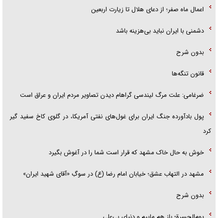
اعمال ماه صفر؛ از دعای هلال تا زیارت اربعین
دشمنی با ایران نباید بی‌هزینه باشد
بدون شرح
قانون تنگه‌ها
ضرغامی: علت مرگ لیندسی گراهام دیدن تصاویر مردم ایران و عراق است
پول بادآورده جنگ ایران برای غول‌های نفتی آمریکا، در گلوی کاخ سفید گیر
کرد
خوش به حال خاک مشهد که قرار است شما را در آغوش بگیرد
مشهد در التهاب عشق؛ خیابان امام رضا (ع) در سوگِ «آقای شهید ایران»
بدون شرح
یوم‌الحسرة؛ باز هم ماییم و دنیای بی‌علی