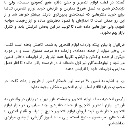
گفت: در اغلب لوازم التحریر و حتی دفتر، هیچ کمبودی نیست، ولی با
نزدیک‌تر شدن به فصل شروع مدارس و افزایش خرید لوازم التحریر، تقاضا
برای خرید دفتر‌هایی که قیمت‌های پایین‌تری دارند، بیشتر خواهد شد و از
این رو ممکن است تا اندازه‌ای با کمبود دفتر‌های ساده و ارزان‌قیمت مواجه
شویم، ولی قول‌هایی داده شده تا تولید در این بخش افزایش یابد و کنترل
بازار بهم نخورد.
فرزانیان با بیان اینکه واردات لوازم التحریر به شدت کاهش یافته است گفت:
در برخی موارد از جمله «مداد»، واردات ۱۰۰ درصد ممنوع است و در موارد
دیگری از جمله پاک‌کن و تراش، تقریباً همه نیاز بازار از تولیدات داخلی تامین
می‌شود و تولیدکنندگان نیز قول داده‌اند تا در فرصت باقی مانده تا آغاز فصل
مدارس، تولیدات خود را افزایش دهند.
وی با اشاره به تامین ۴۰ درصد نیاز خودکار کشور از طریق واردات گفت: در
مجموع، درباره اقلام اصلی لوازم التحریر مشکلی وجود ندارد.
رئیس اتحادیه صنف لوازم التحریر و نوشت افزار تهران در پایان در واکنش به
فروش لوازم التحریر لاکچری از جمله دفتر‌های چند میلیونی در بازار لوازم
التحریر خاطرنشان کرد: فروش لوازم التحریر خارج از عرف و اقلام فانتری با
قیمت‌های غیرمعمول ممنوع است، ولی ما تا امروز گزارشی از چنین مواردی
نداشته‌ایم.