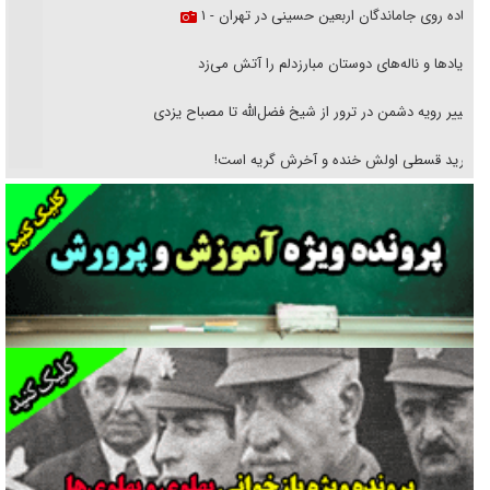
پیاده روی جاماندگان اربعین حسینی در تهران - ۱
فریاد‌ها و ناله‌های دوستان مبارزدلم را آتش می‌زد
تغییر رویه دشمن در ترور از شیخ فضل‌الله تا مصباح یزدی
خرید قسطی اولش خنده و آخرش گریه است!
فوتبال و آن «بالا»!
راهبرد غافلگیری با نسل جدید پهپاد‌ها
جنجال پزشکان تقلبی در صنعت زیبایی
یهودی‌ها در ادبیات داستانی اروپا؛ از شکسپیر تا دیکنز
گفت‌وگو با خواهر یکی از شهدای جنگ رمضان/ خواهرم فرمانده جهادی و
اهل خدمت بی‌منت بود
جزئیات شکنجه‌هایم فراتر از آن است که در بیان بگنجد!