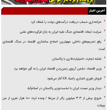
گزارش «جوان» از قوانین سخت‌گیرانه ۶ قاره در برابر یورش به پاسگاه‌های
آخرین اخبار
پلیس
خزانه‌داری حساب دریافت درآمد‌های دولت را شفاف کرد
تحلیل ابعاد پیام رهبر انقلاب به حزب‌الله/ مقاومت نقشه راه آینده غرب آسیا
سرایت تبعات اقتصادی جنگ علیه ایران به بازار فرآورده‌های نفتی
گفت‌و‌گو اختصاصی با همسر فرمانده شهید حزب‌الله لبنان/ هر شبش شب
رفع تحریم‌های داخلی مهم‌ترین اصلاح ساختاری اقتصاد در جنگ اقتصادی
قدر بود
است
نقشه تجارت ۱۰میلیارددلاری با پاکستان
وزیر اقتصاد: دشمن آرزوی زمین‌زدن اقتصاد ایران را به گور خواهد برد
فروش فوری اعتباری زامیاد EX آغاز می‌شود
دیدار وزیر صمت ایران با نخست‌وزیر پاکستان در اسلام‌آباد
خروج بیش از ۳.۳ میلیون زائر از مرز‌ها / وعده تردد ۱۰۰ هزار نفری از مرز
چیلات