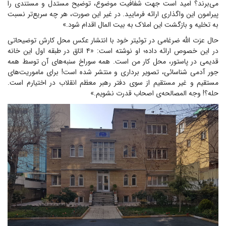
می‌برند؟ امید است جهت شفافیت موضوع، توضیح مستدل و مستندی را
پیرامون این واگذاری ارائه فرمایید. در غیر این صورت، هر چه سریع‌تر نسبت
به تخلیه و بازگشت این املاک به بیت المال اقدام شود.»
حال عزت الله ضرغامی در توئیتر خود با انتشار عکس محل کارش توضیحاتی
در این خصوص ارائه داده؛ او نوشته است: «۴ اتاق در طبقه اول این خانه
قدیمی در پاستور، محل کار من است. همه سوراخ سنبه‌های آن توسط همه
جور آدمی شناسائی، تصویر برداری و منتشر شده است! برای ماموریت‌های
مستقیم و غیر مستقیم از سوی دفتر رهبر معظم انقلاب در اختیارم است.
حله؟! وجه المصالحه‌ی اصحاب قدرت نشویم.»