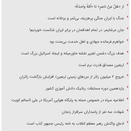
از «هَلْ مِنْ ناصِرٍ» تا «اُمَّةً واحِدَةً»
جنگ با ایران جنگی پرهزینه، بی‌ثمر و بزدلانه است
جان مرشایمر: در تمام اهدافمان در برابر ایران شکست خوردیم!
خواهرم فرمانده جهادی و اهل خدمت بی‌منت بود
هدف بزرگ دشمن تغییر نقشه خاورمیانه و ایجاد اسرائیل بزرگ است
اربعین مصداق قدرت نرم است
‌خروج ۲ میلیون زائر از مرز‌های زمینی اربعین/ افزایش بازگشت زائران
یازدهمین دوره مسابقات رباتیک دانش آموزی کشور
اطلاعیه سپاه در خصوص حمله به پایگاه هوایی آمریکا در علی السالم کویت
شهادت سه نفر از پاسداران سرافراز زنجان
ادعای واکنش رهبر معظم انقلاب به نامه رئیس جمهور کذب است