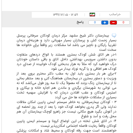
خراسانب
۱۲:۵۹ - ۱۳۹۹/۱۲/۰۵
|
|
پاسخ
0
0
بیمارستان دکتر شیخ مشهد مرکز درمان کودکان سرطانی پرسنل
بسیار زحمت کش و پرستاران بسیار مهربانی دارد و هزینه‌ای درمان
تقریباً رایگان و ناچیز می باشد اما مشکلات زیر واقعاً برای خانواده ها
سخت است
۱-در هر اتاق شش کودک بستری هستند با انواع دردهای متفاوت
بدون داشتن سرویس بهداشتی داخل اتاق و باقی داستان خودتان
درک خواهید کرد که مثلاً به هزار بدبختی کودک خوابیده از صدای درد
کودک هم اطاقی و یا گریه نوزاد بیدار می شود
۲-برای هر بار بستری باید اول به مطب دکتر محترم بروی بعد از
ویزیت و دستور بستری در بیمارستان هماهنگ کنی و بعد منتظر بمانی
تا از بیمارستان زنگ بزنند که معمولاً یک تا سه روز طول می‌کشد که نه
می توانی به شهرستان برگردی و ماندن هم اجاره خانه و بیکاری و
استرس کودکان و عقب افتادن درمان که با افزایش سهمیه تخت
بسیاری از مشکلات خانواده ها حل می گردد
۳ - کودکان بیمارسرطانی به خاطر سیستم ایمنی پایین امکان ملاقات
ندارند ولی اگر پدری بخواهد کودک خود را بعد از چند روز لحضه ای
در آغوش بگیرد هیچ مکانی نیست جز راهرو کوچک بیمارستان آن هم
محل رفت ‌و آمد و شلوغ
۴- در اتاق شش تخته در این اوضاع کرونا و سیستم ایمنی پایین
کودکان واقعاً رعایت فاصله اجتماعی امکان‌پذیر نیست
خواهشمند است جهت رفاه کودکان و محیط شاد و امکانات پزشکی