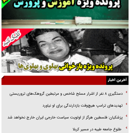
راهبرد غافلگیری با نسل جدید پهپاد‌ها
جنجال پزشکان تقلبی در صنعت زیبایی
یهودی‌ها در ادبیات داستانی اروپا؛ از شکسپیر تا دیکنز
گفت‌وگو با خواهر یکی از شهدای جنگ رمضان/ خواهرم فرمانده جهادی و
اهل خدمت بی‌منت بود
جزئیات شکنجه‌هایم فراتر از آن است که در بیان بگنجد!
گزارش «جوان» از قوانین سخت‌گیرانه ۶ قاره در برابر یورش به پاسگاه‌های
آخرین اخبار
پلیس
دستگیری ۸ نفر از اشرار مسلح شاخص و مرتبطین گروهک‌های تروریستی
تحلیل ابعاد پیام رهبر انقلاب به حزب‌الله/ مقاومت نقشه راه آینده غرب آسیا
تهدید‌های ترامپ هیچ‌وقت بازدارندگی برای او نیاورد
گفت‌و‌گو اختصاصی با همسر فرمانده شهید حزب‌الله لبنان/ هر شبش شب
پزشکیان: فلسطین هرگز از اولویت سیاست خارجی ایران خارج نخواهد شد
قدر بود
طلوع جامعه طیبه در مسیر کربلا