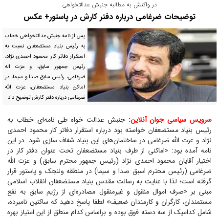
در واکنش به مطالبه جنبش عدالتخواهی
توضیحات ضرغامی درباره دفتر کارش در پاستور+ عکس
پس از نامه جنبش عدالتخواهی خطاب
به رئیس بنیاد مستضعفان نسبت به
استقرار دفاتر کار محمود احمدی نژاد،
رئیس جمهور سابق، و عزت اله
ضرغامی، رئیس سابق صدا و سیما، در
اماکن بنیاد مستضعفان، عزت الله
ضرغامی درباره دفتر کارش توضیح داد.
سرویس سیاسی جوان آنلاین:
جنبش عدالت خواه طی نامه‌ای خطاب به
رئیس بنیاد مستضعفان خواسته بود درباره استقرار دفاتر کار محمود احمدی
نژاد و عزت الله ضرغامی در ساختمان‌های این بنیاد شفاف سازی شود. در این
نامه آمده بود: «اماکنی از طرف بنیاد مستضعفان تحت عنوان دفتر کار در
اختیار آقایان محمود احمدی نژاد (رئیس جمهور محترم سابق) و عزت الله
ضرغامی (رئیس محترم اسبق صدا و سیما) در منطقه ولنجک و پاستور قرار
گرفته است؛ لذا با عنایت به رسالت مقدس بنیاد مستضعفان انقلاب اسلامی
مبنی بر «صرف اموال منقول و غیرمنقول مصادره‌ای از رژیم سابق به نفع
مستمندان، کارگران و کارمندان ضعیف» لطفا پاسخ دهید که ساکنین نامبرده،
شامل کدامیک از سه دسته فوق بوده و براساس کدام منطق از این امتیاز بهره