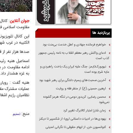
جوان آنلاین
مقاومت اسلامی فلس
پربازدید ها
این کانال تلویزی
الکتیبه در غرب شه
خواهرم فرمانده جهادی و اهل خدمت بی‌منت بود
صدها هزار نفر از 
ادعای واکنش رهبر معظم انقلاب به نامه رئیس جمهور
کذب است
اسماعیل هنیه رئ
ادامه مقاومت در ب
نیویورک‌تایمز: جنگ علیه ایران یک باخت راهبردی و
مایه شرم بوده است
به غزه هشدار داد.
آخرین صحبت‌های پسرم دلتنگی برای رهبر شهید بود
هنیه گفت : رویار
عملیات مشترک مقا
اربعین حسینی (ع) از منظر فقه و روایت
نظامیان رژیم اشغا
محسن رضایی: کریدور دومی در تنگه هرمز گشوده
نمی‌شود
زمان شارژ اعتبار کالابرگ تغییر کرد
منبع:
تسنیم
یهودی‌ها در ادبیات داستانی اروپا؛ از شکسپیر تا دیکنز
کنوانسیون خزر، از ابهام حقوقی تا نگرانی امنیتی