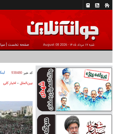
|
صفحه نخست
سیا
شنبه ۱۷ مرداد ۱۴۰۵ -
2026 August 08
لینک
کد خبر:
938480
بين‌الملل
اخبار كلی
»