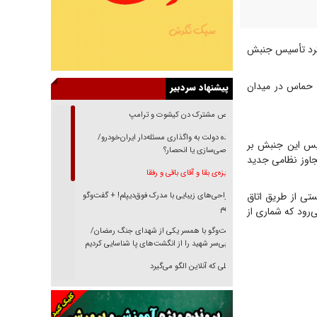
الگرد تأسیس جنبش
س حماس در میدان
پیشنهاد سردبیر
رقص مشترک دن کیشوت و ترامپ
دنده دولت به واگذاری مسئله‌دار ایران‌خودرو/
یس این جنبش بر
خصوصی‌سازی یا انحصار؟
تجاوز نظامی جدید
غریزه‌ی بقا و آقای باقی و رفقا
تی از طریق اتاق
جراحی‌های زیبایی با مدرک فوق‌دیپلم! + گفت‌وگو
با متهم
رود که شماری از
گفت‌وگو با همسر یکی از شهدای جنگ رمضان/
پیکر بی‌سر شهید را از انگشت‌های پا شناسایی کردیم
نسلی که آنلاین الگو می‌گیرد
گفت‌وگو با آیت‌الله جاودان/ جفای مخالفان مکانت
معنوی رهبر شهید را ارتقا می‌داد