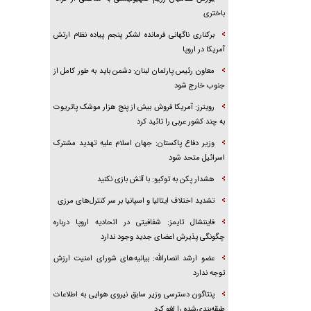
باختری
برکناری ناگهانی فرمانده لشکر پنجم پیاده‌ نظام ارتش
آمریکا در اروپا
معاون رئیس پارلمان لبنان: دشمن باید به طور کامل از
جنوب خارج شود
رویترز: آمریکا فروش بیش از پنج هزار موشک پاتریوت
به چند کشور عربی را تائید کرد
وزیر دفاع پاکستان: جهان اسلام علیه تهدید مشترک
اسرائیل متحد شود
هشدار پکن به توکیو: با آتش بازی نکنید
تشدید اختلاف ایتالیا و اسپانیا بر سر کنترل‌های مرزی
فایننشال تایمز: شفافیتی در اتحادیه اروپا درباره
چگونگی پذیرش اعضای جدید وجود ندارد
عضو ارشد انصارالله: بیانیه‌های شورای امنیت ارزش
توجه ندارد
پنتاگون دسترسی وزیر سابق نیروی هوایی به اطلاعات
طبقه‌بندی‌شده را لغو کرد