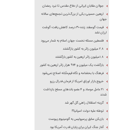
جولان عقابان ایرانی از دفاع مقدس تا نبرد رمضان
اربعین حسینی؛ یکی از بزرگ‌ترین تجمع‌های سالانه
جهان
قیمت گوسفند زنده ۳۰ درصد کاهش یافت؛ گوشت
ارزان نشد
فلسطین مسئله نخست جهان اسلام به شمار می‌رود
۲.۸ میلیون زائر به کشور بازگشتند
۱.۸میلیون زائر اربعین به کشور بازگشتند
بازگشت یک میلیون و ۹۷۴ هزار زائر اربعین به کشور
فرهنگ با بخشنامه و نگاه قیم‌مآبانه اصلاح نمی‌شود
خروج بازار اوراق امریکا از فرمان فدرال رزرو
۲۱ عامل موساد و ۴ عضو باند‌های مسلح بازداشت
شدند
گزینه استقلال راهی گل گهر شد
توطئه علیه دولت اسپانیا؟!
بازیکن سابق پرسپولیس به آلومینیوم پیوست
آغاز جنگ ایران برای پایان قدرت آمریکا بود