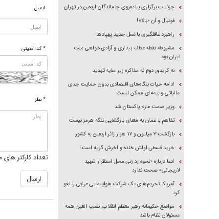
جزئیات برگزاری پیاده‌روی جاماندگان اربعین در تهران
ایمیل
فوتبال و آن «بالا»!
راهبرد غافلگیری با نسل جدید پهپاد‌ها
مشروطه نقطه عطف بیداری و آزادی‌خواهی ملت
* کد امنیتی
ایران بود
نه کریدور دوم نه مذاکره زیر سایه تهدید
ادامه حیات بنگاه‌های اقتصادی بدون حمایت جدی
مالیاتی و بیمه‌ای ممکن نیست
* نظر
وزیر صمت عازم پاکستان شد
تفاهم با عمان به معنای بازگشایی تنگه هرمز نیست
بازگشت ۳ میلیون و ۱۷ هزار زائر اربعین به کشور
خرید قسطی اولش خنده و آخرش گریه است!
تعداد کارکتر های م
ادعا درباره «نحوه رد زنی محل استقرار شهید
لاریجانی» صحت ندارد
آمریکا تحریم‌های یک شرکت هواپیمایی عراقی را لغو
کرد
مواضع حکیمانه رهبر معظم انقلاب، نصب العین همه
مسئولان نظام باشد