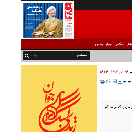
|
|
ه‌ای
عکس
جوان پلاس
پیشرفته
۲۶ آذر ۱۳۹۷ - ۱۶:۴۴
ار:
ن سی و یکمین سالگرد