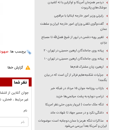
دردسر همزمان آمریکا و اوکراین با ته کشیدن
موشک‌های پاتریوت
رایزنی وزیر امور خارجه ایتالیا با عراقچی
گفت‌وگوی تلفنی وزرای امور خارجه ایران و سلطنت
عمان
تغییر رویه دشمن در ترور از شیخ فضل‌الله تا مصباح
یزدی
پیاده روی جاماندگان اربعین حسینی در تهران - ۲
برچسب ها:
صهیون
پیاده روی جاماندگان اربعین حسینی در تهران - ۱
اربعین؛ زبان مشترک قدم‌ها
گزارش خطا
جزئیات شکنجه‌هایم فراتر از آن است که در بیان
بگنجد!
نظر شما
بازتاب روزنامه جوان ۱۵ مرداد در شبکه خبر
جوان آنلاين از انتشا
ترامپ دوباره به پشت میانجی‌ها خزید
غير مرتبط ، فحش، نا
تنگه ملک ماست | این‌بار بدون حتی نظر امریکا
نام
دلتنگی نکرد و در مسیر جهاد تا شهادت ماند
مذاکرات تنگه هرمز با عمان دوجانبه است؛ موضوعات
ایران و آمریکا بعداً بررسی می‌شود