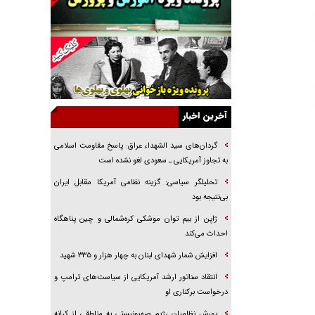
راننده مست به قانون می‌خندد
همه آقای دوربینی شده‌ایم!
قصه ناتمام سرویس مدارس
آیا مقاومت فلسطین خلع‌سلاح می‌شود؟
الگوی وحدت‌آفرین در ادراک سیاست خارجی
آخرین اخبار
گفتگوی دکتر اخوان مدیرمسئول روزنامه جوان با
برنامه تلویزیونی «نبرد هرمز»
گردان‌های سید الشهداء عراق: پاسخ مقاومت اسلامی
امام حسین (ع) کشته سیرت‌های عصر جاهلی شد
به تجاوز آمریکایی ـ سعودی لغو نشده است
فریاد‌ها و ناله‌های دوستان مبارزدلم را آتش می‌زد
تحلیلگر سیاسی: گزینه نظامی آمریکا مقابل ایران
بی‌نتیجه بود
ژاپن از بیم توان موشکی کره‌شمالی و چین پناهگاه
احداث می‌کند
افزایش شمار شهدای لبنان به چهار هزار و ۳۳۵ شهید
انتقاد سناتور ارشد آمریکایی از سیاست‌های ترامپ و
درخواست برکناری او
یورش نظامیان رژیم صهیونیستی به مناطقی از کرانه