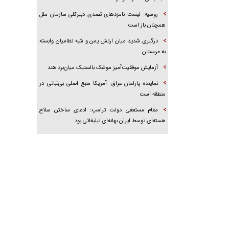
روسیه: لیست نامزدهای تصدی دبیرکلی سازمان ملل
همچنان باز است
درگیری شدید میان ارتش یمن و شبه نظامیان وابسته
به عربستان
آزمایش موفقیت‌آمیز موشک بالستیک میان‌برد هند
نماینده پارلمان عراق: آمریکا منبع اصلی بی‌ثباتی در
منطقه است
مقام مستعفی دولت ترامپ: ادعای ساختن سلاح
هسته‌ای توسط ایران بهانه‌ای تبلیغاتی بود