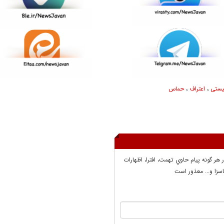
یستی
،
اعتراف
،
حماس
ر هر گونه پيام حاوي تهمت، افترا، اظهارات
سزا و... معذور است