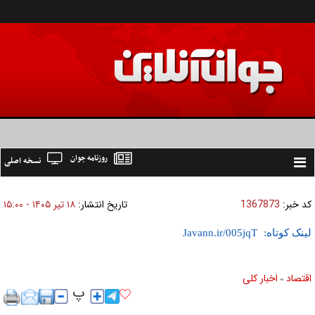
روزنامه جوان
نسخه اصلی
Toggle
navigation
کد خبر:
1367873
تاریخ انتشار:
۱۸ تير ۱۴۰۵ - ۱۵:۰۰
لینک کوتاه:
اقتصاد
اخبار کلی
»