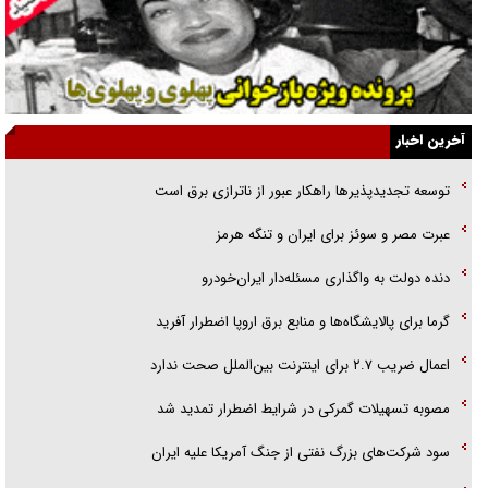
جنجال پزشکان تقلبی در صنعت زیبایی
یهودی‌ها در ادبیات داستانی اروپا؛ از شکسپیر تا دیکنز
گفت‌وگو با خواهر یکی از شهدای جنگ رمضان/ خواهرم فرمانده جهادی و
آخرین اخبار
اهل خدمت بی‌منت بود
توسعه تجدیدپذیر‌ها راهکار عبور از ناترازی برق است
جزئیات شکنجه‌هایم فراتر از آن است که در بیان بگنجد!
عبرت مصر و سوئز برای ایران و تنگه هرمز
گزارش «جوان» از قوانین سخت‌گیرانه ۶ قاره در برابر یورش به پاسگاه‌های
دنده دولت به واگذاری مسئله‌دار ایران‌خودرو
پلیس
گرما برای پالایشگاه‌ها و منابع برق اروپا اضطرار آفرید
اعمال ضریب ۲.۷ برای اینترنت بین‌الملل صحت ندارد
مصوبه تسهیلات گمرکی در شرایط اضطرار تمدید شد
سود شرکت‌های بزرگ نفتی از جنگ آمریکا علیه ایران