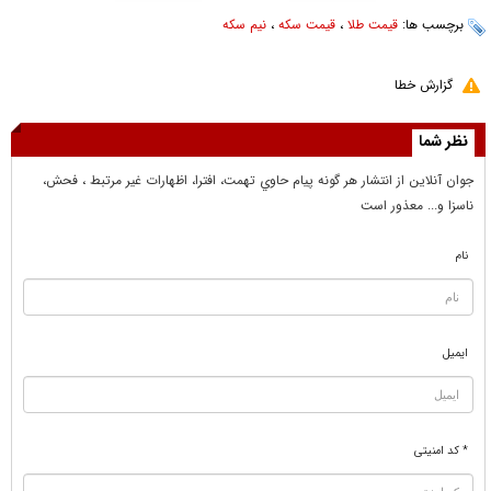
برچسب ها:
قیمت طلا
،
قیمت سکه
،
نیم سکه
گزارش خطا
نظر شما
جوان آنلاين از انتشار هر گونه پيام حاوي تهمت، افترا، اظهارات غير مرتبط ، فحش،
ناسزا و... معذور است
نام
ایمیل
* کد امنیتی