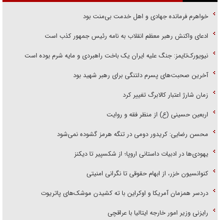
خواهرم فرمانده جهادی و اهل خدمت بی‌منت بود
ادعای واکنش رهبر معظم انقلاب به نامه رئیس جمهور کذب است
نیویورک‌تایمز: جنگ علیه ایران یک باخت راهبردی و مایه شرم بوده است
آخرین صحبت‌های پسرم دلتنگی برای رهبر شهید بود
زمان شارژ اعتبار کالابرگ تغییر کرد
اربعین حسینی (ع) از منظر فقه و روایت
محسن رضایی: کریدور دومی در تنگه هرمز گشوده نمی‌شود
یهودی‌ها در ادبیات داستانی اروپا؛ از شکسپیر تا دیکنز
کنوانسیون خزر، از ابهام حقوقی تا نگرانی امنیتی
دردسر همزمان آمریکا و اوکراین با ته کشیدن موشک‌های پاتریوت
رایزنی وزیر امور خارجه ایتالیا با عراقچی