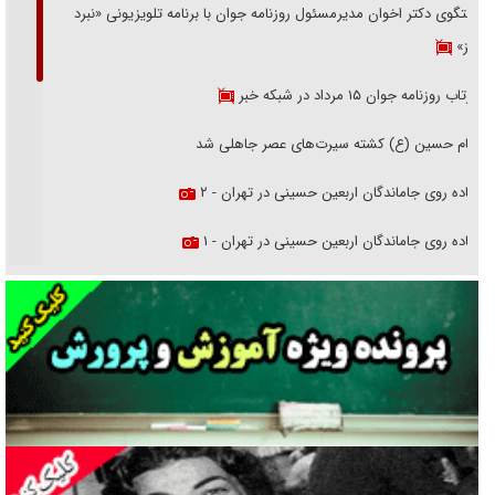
گفتگوی دکتر اخوان مدیرمسئول روزنامه جوان با برنامه تلویزیونی «نبرد
هرمز»
بازتاب روزنامه جوان ۱۵ مرداد در شبکه خبر
امام حسین (ع) کشته سیرت‌های عصر جاهلی شد
پیاده روی جاماندگان اربعین حسینی در تهران - ۲
پیاده روی جاماندگان اربعین حسینی در تهران - ۱
فریاد‌ها و ناله‌های دوستان مبارزدلم را آتش می‌زد
تغییر رویه دشمن در ترور از شیخ فضل‌الله تا مصباح یزدی
خرید قسطی اولش خنده و آخرش گریه است!
فوتبال و آن «بالا»!
راهبرد غافلگیری با نسل جدید پهپاد‌ها