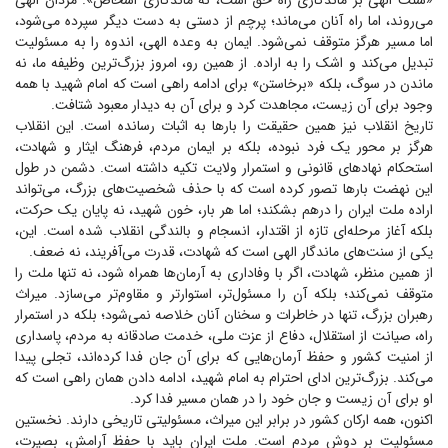
«سنت الهی بر ماندگاری راه حق است، نه ماندگاری اشخاص». مردان الهی
می‌روند، اما راه آنان می‌ماند؛ پرچم از دستی به دست دیگر سپرده می‌شود،
اما مسیر هرگز متوقف نمی‌شود. ایمان به وعده الهی، اندوه را به مسئولیت
تبدیل می‌کند و اشک را به اراده. از همین رو، امروز بزرگ‌ترین وظیفه ما، نه
ماندن در سوگ، بلکه «برخاستن» برای ادامه راهی است که امام شهید با همه
وجود برای آن زیست، مجاهدت کرد و برای آن به دیدار معبود شتافت.
تاریخ انقلاب نیز همین حقیقت را بار‌ها به اثبات رسانده است. این انقلاب
هرگز بر محور یک فرد نبوده، بلکه بر ایمان مردم، فرهنگ ایثار و شهادت،
استحکام نهاد‌های قانونی و استمرار ولایت تکیه داشته است. دشمن در طول
این نهضت بار‌ها تصور کرده است که با حذف شخصیت‌های بزرگ، می‌تواند
اراده ملت ایران را درهم بشکند؛ اما هر بار، خون شهید، نه پایان یک حرکت،
بلکه آغاز مرحله‌ای تازه از اقتدار، انسجام و بالندگی انقلاب شده است. این،
یکی از سنت‌های ماندگار الهی است که شهادت، قدرت می‌آفریند، نه ضعف.
از همین منظر، شهادت، اگر با وفاداری به آرمان‌ها همراه شود، نه تنها ملت را
متوقف نمی‌کند؛ بلکه آن را مسئول‌تر، استوارتر و مقاوم‌تر می‌سازد. میراث
رهبران بزرگ، تنها در خاطرات و سخنان آنان خلاصه نمی‌شود؛ بلکه در استمرار
راه، صیانت از استقلال، دفاع از عزت ملی، خدمت صادقانه به مردم، پاسداری
از امنیت کشور و حفظ آرمان‌هایی که برای آن جان فدا کرده‌اند، تجلی پیدا
می‌کند. بزرگ‌ترین ادای احترام به امام شهید، ادامه دادن همان راهی است که
او برای آن زیست و جان خود را در همان مسیر فدا کرد.
اکنون، همه ارکان کشور در برابر این میراث، مسئولیتی تاریخی دارند. نخستین
مسئولیت بر دوش مردم است. ملت ایران باید با حفظ آرامش، بصیرت،