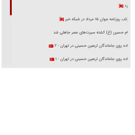
هرمز»
بازتاب روزنامه جوان ۱۵ مرداد در شبکه خبر
امام حسین (ع) کشته سیرت‌های عصر جاهلی شد
پیاده روی جاماندگان اربعین حسینی در تهران - ۲
پیاده روی جاماندگان اربعین حسینی در تهران - ۱
فریاد‌ها و ناله‌های دوستان مبارزدلم را آتش می‌زد
تغییر رویه دشمن در ترور از شیخ فضل‌الله تا مصباح یزدی
خرید قسطی اولش خنده و آخرش گریه است!
فوتبال و آن «بالا»!
راهبرد غافلگیری با نسل جدید پهپاد‌ها