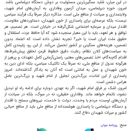
در این میان، شاید سنگین‌ترین مسئولیت بر دوش دستگاه دیپلماسی باشد.
امروز، حوزه دیپلماسی، میدان آزمون وفاداری به آرمان‌های امام شهید،
ولایتمداری و صیانت از منافع ملی است. مذاکره دیگر صرفاً یک فرآیند سیاسی
نیست؛ بلکه عرصه‌ای برای پاسداری از خون شهیدان، دستاورد‌های مقاومت،
اقتدار میدان و سرمایه اجتماعی شکل‌گرفته در خیابان است. هر تصمیم، هر
توافق و هر تعهد، باید با این معیار سنجیده شود که آیا حافظ عزت، استقلال و
حقوق ملت ایران است یا خیر؟ تجربه نشان داده است که اعتماد بدون
تضمین، هزینه‌های سنگینی بر کشور تحمیل می‌کند. از این رو، پایبندی کامل
به سیاست‌های کلان نظام، رعایت دقیق خطوط قرمز، تحقق پیش‌شرط‌ها،
اقدام گام‌به‌گام، اخذ تضمین‌های معتبر، راستی‌آزمایی کامل تعهدات و پرهیز از
هرگونه عدول از منافع ملی، نه صرفاً یک تاکتیک سیاسی، بلکه ادای دین به
خون شهیدان و عمل به امانتی است که آنان به یادگار گذاشته‌اند. امروز
پاسداری از این امانت، بزرگ‌ترین تجلیل از امام شهید و بزرگ‌ترین عامل
هراس دشمن است.
امروز، اشک بر فراق امام شهید، اگر به عهدی دوباره برای ادامه راه او تبدیل
نشود، ناتمام خواهد ماند. وفاداری حقیقی، نه در سوگ، بلکه در صیانت از
آرمان‌های اوست؛ مردم با وحدت، دولت با خدمت، نیرو‌های مسلح با اقتدار
و دستگاه دیپلماسی با پاسداری هوشمندانه از منافع ملی باید از منافع حیاتی
کشور و میراث شهیدان دفاع کنند.
منبع:
روزنامه جوان