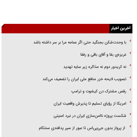
جنجال پزشکان تقلبی در صنعت زیبایی
یهودی‌ها در ادبیات داستانی اروپا؛ از شکسپیر تا دیکنز
آخرین اخبار
گفت‌وگو با خواهر یکی از شهدای جنگ رمضان/ خواهرم فرمانده جهادی و
اهل خدمت بی‌منت بود
با وحدت‌شکن بجنگید حتی اگر عمامه مرا بر سر داشته باشد
جزئیات شکنجه‌هایم فراتر از آن است که در بیان بگنجد!
غریزه‌ی بقا و آقای باقی و رفقا
گزارش «جوان» از قوانین سخت‌گیرانه ۶ قاره در برابر یورش به پاسگاه‌های
نه کریدور دوم نه مذاکره زیر سایه تهدید
پلیس
تصویب لایحه خزر منافع ملی ایران را تضعیف می‌کند
رقص مشترک دن کیشوت و ترامپ
امریکا از رؤیای تسلیم تا پذیرش واقعیت ایران
شکست پروژه ناامن‌سازی ایران در نبرد امنیتی
از پرواز بدون جی‌پی‌اس تا عبور از سپر پدافندی سنتکام