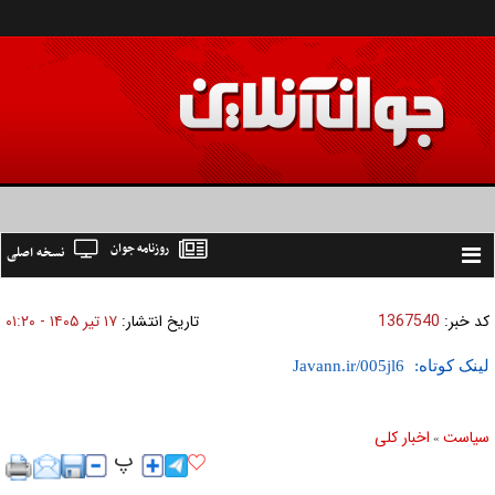
روزنامه جوان
نسخه اصلی
Toggle
navigation
کد خبر:
1367540
تاریخ انتشار:
۱۷ تير ۱۴۰۵ - ۰۱:۲۰
لینک کوتاه:
سیاست
اخبار کلی
»