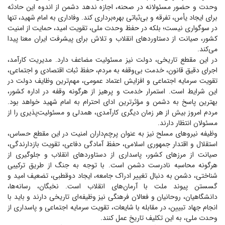
وحدت و حضور مسئولانه در صحنه، اجازه ندهد دشمن از اندوه این حادثه
برای ایجاد یأس، تفرقه و بی‌ثباتی بهره‌برداری کند. وفاداری به امام شهید، تنها
در سوگواری نیست؛ بلکه در حفظ وحدت ملی، تقویت امید، حمایت از امنیت
کشور، صیانت از دستاورد‌های انقلاب و تلاش برای پیشرفت ایران معنا پیدا
می‌کند.
در این مقطع تاریخی، دولت نیز مسئولیت مضاعف دارد. مدیریت کارآمد،
اجرای دقیق قانون، خدمت بی‌وقفه به مردم، حفظ ثبات اقتصادی و اجتماعی،
تقویت سرمایه اجتماعی و افزایش اعتماد عمومی، مهم‌ترین وظایف دولت در
این شرایط است. استمرار خدمت و پرهیز از هرگونه وقفه در اداره کشور،
بهترین پاسخ به دشمن و مؤثرترین ادای احترام به امام شهید خواهد بود.
مردم امروز بیش از هر زمان دیگری کارآمدی، همدلی و مسئولیت‌پذیری را از
مسئولان انتظار دارند.
وظیفه نیرو‌های مسلح نیز به عنوان پرچم‌داران امنیت در این مقطع حساس،
استقلال و اقتدار جمهوری اسلامی، حفظ آمادگی دفاعی، تقویت بازدارندگی،
صیانت از مرز‌های کشور، پاسداری از دستاورد‌های انقلاب و جلوگیری از
هرگونه محاسبه نادرست دشمن است. با توجه به جنگ از طریق ترکیبی
شناختی، دشمن به دنبال تغییر ادراک جامعه، ایجاد دوقطبی، تضعیف امید و
گسستن پیوند ملت با آرمان‌های انقلاب است. نخبگان، رسانه‌ها،
دانشگاهیان، روحانیان و فعالان فرهنگی نیز وظیفه‌ای تاریخی دارند و باید با
انجام جهاد تبیین، در مقابله با شایعات، تقویت سرمایه اجتماعی و پاسداری از
وحدت ملی، به این تکلیف تاریخ عمل کنند.