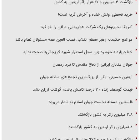
بازگشت ۳ میلیون و ۱۷ هزار زائر اربعین به کشور
خرید قسطی اولش خنده و آخرش گریه است!
آمریکا تحریم‌های یک شرکت هواپیمایی عراقی را لغو کرد
مواضع حکیمانه رهبر معظم انقلاب، نصب العین همه مسئولان نظام باشد
ادعا درباره «نحوه رد زنی محل استقرار شهید لاریجانی» صحت ندارد
جولان عقابان ایرانی از دفاع مقدس تا نبرد رمضان
اربعین حسینی؛ یکی از بزرگ‌ترین تجمع‌های سالانه جهان
قیمت گوسفند زنده ۳۰ درصد کاهش یافت؛ گوشت ارزان نشد
فلسطین مسئله نخست جهان اسلام به شمار می‌رود
۲.۸ میلیون زائر به کشور بازگشتند
۱.۸میلیون زائر اربعین به کشور بازگشتند
بازگشت یک میلیون و ۹۷۴ هزار زائر اربعین به کشور