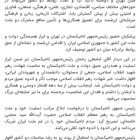
میان تهران و دوشنبه تأکید کرد و گفت: روابط دو کشور می‌تواند در
حوزه‌های مختلف سیاسی، اقتصادی، تجاری، علمی، فرهنگی، صنعتی، فناوری
و امنیتی بیش از پیش گسترش یابد. اشتراکات تاریخی، زبانی و فرهنگی
سرمایه‌ای ارزشمند برای تعمیق همکاری‌ها و تأمین منافع مشترک دو ملت
است.
پزشکیان حضور رئیس‌جمهور تاجیکستان در تهران و ابراز همبستگی دولت و
ملت این کشور با جمهوری اسلامی ایران را اقدامی ارزشمند و نشانه‌ای از عمق
روابط برادرانه میان دو کشور توصیف کرد.
در این دیدار آقای امامعلی رحمان رئیس‌جمهور تاجیکستان نیز ضمن ابراز
تسلیت و همدردی عمیق دولت و ملت تاجیکستان به مناسبت شهادت رهبر
شهید انقلاب اسلامی، جمعی از مسئولان، دانشمندان و شهروندان ایرانی،
اظهار داشت: خبر شهادت رهبر انقلاب اسلامی موجب تأثر و اندوه عمیق مردم
و دولت تاجیکستان شد. اینجانب بیش از سه دهه افتخار دوستی و همکاری
با ایشان را داشتم و فقدان این شخصیت برجسته برای ما نیز ضایعه‌ای بزرگ
محسوب می‌شود.
رئیس جمهور تاجیکستان با درخواست ابلاغ مراتب تسلیت خود و ملت
تاجیکستان به رهبر معظم انقلاب اسلامی حضرت آیت‌الله سید مجتبی
خامنه‌ای، تصریح کرد: مردم تاجیکستان خود را در غم ملت ایران شریک
می‌دانند و این اندوه را اندوه خود تلقی می‌کنند.
رئیس‌جمهور تاجیکستان با استقبال از روند رو به رشد مناسبات دو کشور اظهار