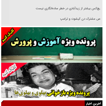
هیچ‌کس بیشتر از زیدآبادی در خطر ساده‌انگاری نیست
رقص مشترک دن کیشوت و ترامپ
دنده دولت به واگذاری مسئله‌دار ایران‌خودرو/ خصوصی‌سازی یا انحصار؟
غریزه‌ی بقا و آقای باقی و رفقا
جراحی‌های زیبایی با مدرک فوق‌دیپلم! + گفت‌وگو با متهم
گفت‌وگو با همسر یکی از شهدای جنگ رمضان/ پیکر بی‌سر شهید را از
انگشت‌های پا شناسایی کردیم
نسلی که آنلاین الگو می‌گیرد
گفت‌وگو با آیت‌الله جاودان/ جفای مخالفان مکانت معنوی رهبر شهید را
ارتقا می‌داد
آخرین اخبار
راننده مست به قانون می‌خندد