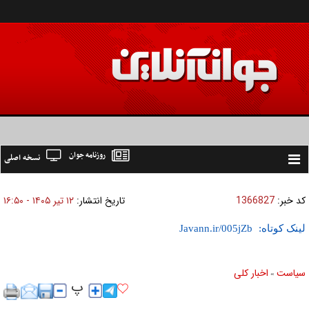
روزنامه جوان
نسخه اصلی
Toggle
navigation
کد خبر:
1366827
تاریخ انتشار:
۱۲ تير ۱۴۰۵ - ۱۶:۵۰
لینک کوتاه:
سیاست
اخبار کلی
»