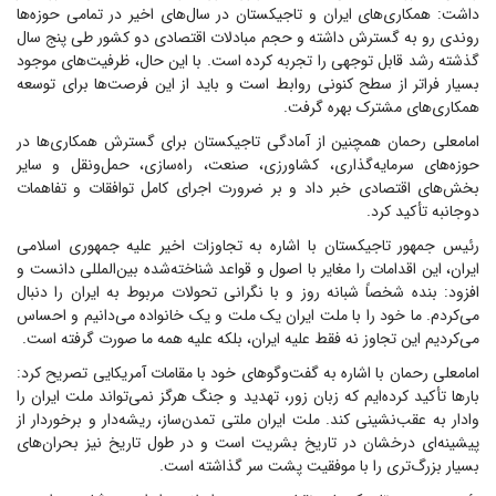
داشت: همکاری‌های ایران و تاجیکستان در سال‌های اخیر در تمامی حوزه‌ها
روندی رو به گسترش داشته و حجم مبادلات اقتصادی دو کشور طی پنج سال
گذشته رشد قابل توجهی را تجربه کرده است. با این حال، ظرفیت‌های موجود
بسیار فراتر از سطح کنونی روابط است و باید از این فرصت‌ها برای توسعه
همکاری‌های مشترک بهره گرفت.
امامعلی رحمان همچنین از آمادگی تاجیکستان برای گسترش همکاری‌ها در
حوزه‌های سرمایه‌گذاری، کشاورزی، صنعت، راه‌سازی، حمل‌ونقل و سایر
بخش‌های اقتصادی خبر داد و بر ضرورت اجرای کامل توافقات و تفاهمات
دوجانبه تأکید کرد.
رئیس جمهور تاجیکستان با اشاره به تجاوزات اخیر علیه جمهوری اسلامی
ایران، این اقدامات را مغایر با اصول و قواعد شناخته‌شده بین‌المللی دانست و
افزود: بنده شخصاً شبانه روز و با نگرانی تحولات مربوط به ایران را دنبال
می‌کردم. ما خود را با ملت ایران یک ملت و یک خانواده می‌دانیم و احساس
می‌کردیم این تجاوز نه فقط علیه ایران، بلکه علیه همه ما صورت گرفته است.
امامعلی رحمان با اشاره به گفت‌و‌گو‌های خود با مقامات آمریکایی تصریح کرد:
بار‌ها تأکید کرده‌ایم که زبان زور، تهدید و جنگ هرگز نمی‌تواند ملت ایران را
وادار به عقب‌نشینی کند. ملت ایران ملتی تمدن‌ساز، ریشه‌دار و برخوردار از
پیشینه‌ای درخشان در تاریخ بشریت است و در طول تاریخ نیز بحران‌های
بسیار بزرگ‌تری را با موفقیت پشت سر گذاشته است.