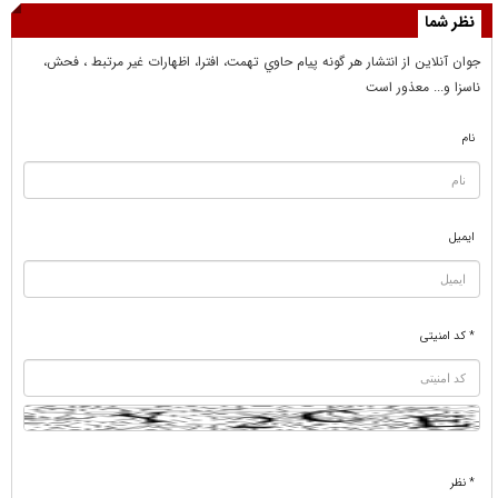
نظر شما
جوان آنلاين از انتشار هر گونه پيام حاوي تهمت، افترا، اظهارات غير مرتبط ، فحش،
ناسزا و... معذور است
نام
ایمیل
* کد امنیتی
* نظر