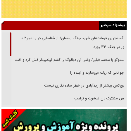
پیشنهاد سردبیر
از گمنام‌ترین فرماندهان شهید جنگ رمضان/ از شناسایی در والفجر۲ تا
حضور در جنگ ۳۳ روزه
گفت‌وگو با محمد فیلی/ وقتی آن دیالوگ را گفتم فیلمبردار غش کرد و افتاد
نوجوانانی که ربات می‌سازند و آینده را
هیچ‌کس بیشتر از زیدآبادی در خطر ساده‌انگاری نیست
رقص مشترک دن کیشوت و ترامپ
دنده دولت به واگذاری مسئله‌دار ایران‌خودرو/ خصوصی‌سازی یا انحصار؟
غریزه‌ی بقا و آقای باقی و رفقا