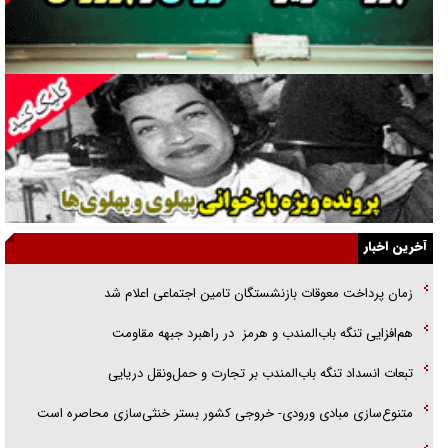
جراحی‌های زیبایی با مدرک فوق‌دیپلم! + گفت‌وگو با متهم
گفت‌وگو با همسر یکی از شهدای جنگ رمضان/ پیکر بی‌سر شهید را از
انگشت‌های پا شناسایی کردیم
نسلی که آنلاین الگو می‌گیرد
گفت‌وگو با آیت‌الله جاودان/ جفای مخالفان مکانت معنوی رهبر شهید را
ارتقا می‌داد
آخرین اخبار
راننده مست به قانون می‌خندد
زمان پرداخت معوقات بازنشستگان تامین اجتماعی اعلام شد
همه آقای دوربینی شده‌ایم!
هم‌افزایی تنگه باب‌المندب و هرمز در راهبرد جبهه مقاومت
قصه ناتمام سرویس مدارس
تبعات انسداد تنگه باب‌المندب بر تجارت و حمل‌ونقل دریایی
آیا مقاومت فلسطین خلع‌سلاح می‌شود؟
متنوع‌سازی مبادی ورودی- خروجی کشور بستر خنثی‌سازی محاصره است