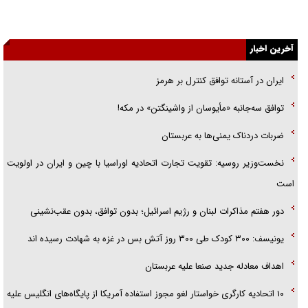
یهودی‌ها در ادبیات داستانی اروپا؛ از شکسپیر تا دیکنز
آخرین اخبار
گفت‌وگو با خواهر یکی از شهدای جنگ رمضان/ خواهرم فرمانده جهادی و
اهل خدمت بی‌منت بود
ایران در آستانه توافق کنترل بر هرمز
جزئیات شکنجه‌هایم فراتر از آن است که در بیان بگنجد!
توافق سه‌جانبه «مأیوسان از واشینگتن» در مکه!
گزارش «جوان» از قوانین سخت‌گیرانه ۶ قاره در برابر یورش به پاسگاه‌های
ضربات دردناک یمنی‌ها به عربستان
پلیس
نخست‌وزیر روسیه:‌ تقویت تجارت اتحادیه اوراسیا با چین و ایران در اولویت
است
دور هفتم مذاکرات لبنان و رژیم اسرائیل؛ بدون توافق، بدون عقب‌نشینی
یونیسف: ۳۰۰ کودک طی ۳۰۰ روز آتش بس در غزه به شهادت رسیده اند
اهداف معادله جدید صنعا علیه عربستان
۱۰ اتحادیه کارگری خواستار لغو مجوز استفاده آمریکا از پایگاه‌های انگلیس علیه
ایران شدند