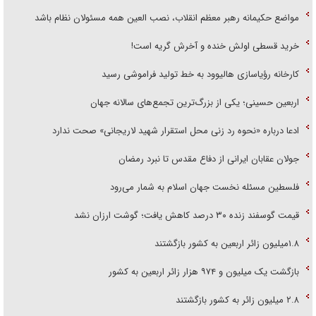
مواضع حکیمانه رهبر معظم انقلاب، نصب العین همه مسئولان نظام باشد
خرید قسطی اولش خنده و آخرش گریه است!
کارخانه رؤیاسازی هالیوود به خط تولید فراموشی رسید
اربعین حسینی؛ یکی از بزرگ‌ترین تجمع‌های سالانه جهان
ادعا درباره «نحوه رد زنی محل استقرار شهید لاریجانی» صحت ندارد
جولان عقابان ایرانی از دفاع مقدس تا نبرد رمضان
فلسطین مسئله نخست جهان اسلام به شمار می‌رود
قیمت گوسفند زنده ۳۰ درصد کاهش یافت؛ گوشت ارزان نشد
۱.۸میلیون زائر اربعین به کشور بازگشتند
بازگشت یک میلیون و ۹۷۴ هزار زائر اربعین به کشور
۲.۸ میلیون زائر به کشور بازگشتند
فرهنگ با بخشنامه و نگاه قیم‌مآبانه اصلاح نمی‌شود