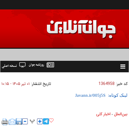
روزنامه جوان
نسخه اصلی
Toggle
navigation
کد خبر:
1364958
تاریخ انتشار:
۰۱ تير ۱۴۰۵ - ۱۰:۱۵
لینک کوتاه:
بين‌الملل
اخبار كلی
»