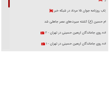
بازتاب روزنامه جوان ۱۵ مرداد در شبکه خبر
امام حسین (ع) کشته سیرت‌های عصر جاهلی شد
پیاده روی جاماندگان اربعین حسینی در تهران - ۲
پیاده روی جاماندگان اربعین حسینی در تهران - ۱
فریاد‌ها و ناله‌های دوستان مبارزدلم را آتش می‌زد
تغییر رویه دشمن در ترور از شیخ فضل‌الله تا مصباح یزدی
خرید قسطی اولش خنده و آخرش گریه است!
فوتبال و آن «بالا»!
راهبرد غافلگیری با نسل جدید پهپاد‌ها
جنجال پزشکان تقلبی در صنعت زیبایی