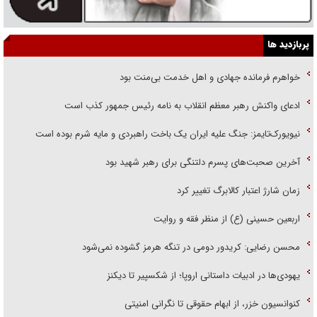
پربازدید ها
خواهرم فرمانده جهادی و اهل خدمت بی‌منت بود
ادعای واکنش رهبر معظم انقلاب به نامه رئیس جمهور کذب است
نیویورک‌تایمز: جنگ علیه ایران یک باخت راهبردی و مایه شرم بوده است
آخرین صحبت‌های پسرم دلتنگی برای رهبر شهید بود
زمان شارژ اعتبار کالابرگ تغییر کرد
اربعین حسینی (ع) از منظر فقه و روایت
محسن رضایی: کریدور دومی در تنگه هرمز گشوده نمی‌شود
یهودی‌ها در ادبیات داستانی اروپا؛ از شکسپیر تا دیکنز
کنوانسیون خزر، از ابهام حقوقی تا نگرانی امنیتی
دردسر همزمان آمریکا و اوکراین با ته کشیدن موشک‌های پاتریوت