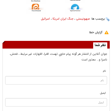
برچسب ها:
صهیونیستی
،
جنگ ایران امریکا
،
اسرائیل
گزارش خطا
نظر شما
جوان آنلاين از انتشار هر گونه پيام حاوي تهمت، افترا، اظهارات غير مرتبط ، فحش،
ناسزا و... معذور است
نام
ایمیل