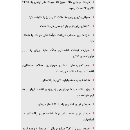
قیمت جهانی طلا امروز ۱۵ مرداد؛ هر اونس به ۴۲۶۵
دلار و ۲۲ سنت رسید
صرافی کوین‌بیس معاملات ۶ رمزارز را متوقف کرد
کاهش بیش از چهار درصدی قیمت نفت
خزانه‌داری حساب دریافت درآمد‌های دولت را شفاف
کرد
سرایت تبعات اقتصادی جنگ علیه ایران به بازار
فرآورده‌های نفتی
رفع تحریم‌های داخلی مهم‌ترین اصلاح ساختاری
اقتصاد در جنگ اقتصادی است
نقشه تجارت ۱۰میلیارددلاری با پاکستان
وزیر اقتصاد: دشمن آرزوی زمین‌زدن اقتصاد ایران را به
گور خواهد برد
فروش فوری اعتباری زامیاد EX آغاز می‌شود
دیدار وزیر صمت ایران با نخست‌وزیر پاکستان در
اسلام‌آباد
خروج بیش از ۳.۳ میلیون زائر از مرز‌ها / وعده تردد