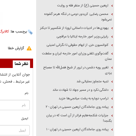
اربعین حسینی (ع) از منظر فقه و روایت
محسن رضایی: کریدور دومی در تنگه هرمز گشوده
نمی‌شود
یهودی‌ها در ادبیات داستانی اروپا؛ از شکسپیر تا دیکنز
برچسب ها:
کالابرگ
رایزنی وزیر امور خارجه ایتالیا با عراقچی
کنوانسیون خزر، از ابهام حقوقی تا نگرانی امنیتی
گزارش خطا
گفت‌وگوی تلفنی وزرای امور خارجه ایران و سلطنت
عمان
نظر شما
تغییر رویه دشمن در ترور از شیخ فضل‌الله تا مصباح
یزدی
جوان آنلاين از انتشا
غير مرتبط ، فحش، نا
تنبیه متجاوز عملیاتی شد
دلتنگی نکرد و در مسیر جهاد تا شهادت ماند
نام
ترامپ دوباره به پشت میانجی‌ها خزید
پیاده روی جاماندگان اربعین حسینی در تهران - ۲
جزئیات شکنجه‌هایم فراتر از آن است که در بیان
ایمیل
بگنجد!
پیاده روی جاماندگان اربعین حسینی در تهران - ۱