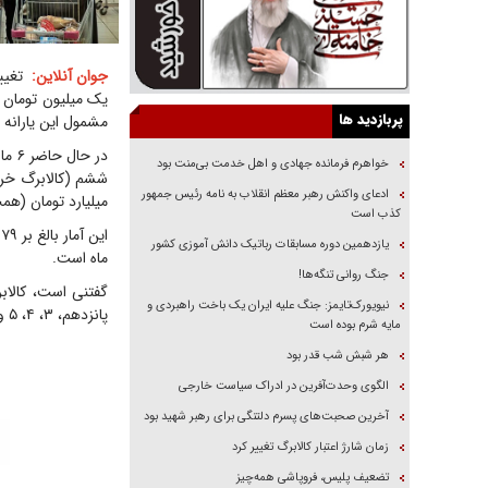
جوان آنلاین:
یک میلیون تومان 
پربازدید ها
مشمول این یارانه 
در ح
خواهرم فرمانده جهادی و اهل خدمت بی‌منت بود
ادعای واکنش رهبر معظم انقلاب به نامه رئیس جمهور
میلیارد تومان (همت
کذب است
ا
یازدهمین دوره مسابقات رباتیک دانش آموزی کشور
ماه است.
جنگ روانی تنگه‌ها!
نیویورک‌تایمز: جنگ علیه ایران یک باخت راهبردی و
پانزدهم، ۳، ۴، ۵ و ۶ بیستم و ۷، ۸ و ۹ بیست‌وپنجم هر ماه شارژ می‌شود.
مایه شرم بوده است
هر شبش شب قدر بود
الگوی وحدت‌آفرین در ادراک سیاست خارجی
آخرین صحبت‌های پسرم دلتنگی برای رهبر شهید بود
زمان شارژ اعتبار کالابرگ تغییر کرد
تضعیف پلیس، فروپاشی همه‌چیز