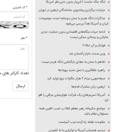
تنگه ملک ماست | این‌بار بدون حتی نظر امریکا
* کد امنیتی
جزئیات برگزاری پیاده‌روی جاماندگان اربعین در تهران
مذاکرات تنگه هرمز با عمان دوجانبه است؛ موضوعات
ایران و آمریکا بعداً بررسی می‌شود
ادامه حیات بنگاه‌های اقتصادی بدون حمایت جدی
مالیاتی و بیمه‌ای ممکن نیست
* نظر
فوتبال و آن «بالا»!
وزیر صمت عازم پاکستان شد
تفاهم با عمان به معنای بازگشایی تنگه هرمز نیست
راهبرد غافلگیری با نسل جدید پهپاد‌ها
تعداد کارکتر های م
صرفه‌جویی مردم ۲ هزار مگاوات برق تولید کرد
اربعین؛ زبان مشترک قدم‌ها
آمریکا تحریم‌های یک شرکت هواپیمایی عراقی را لغو
کرد
مواضع حکیمانه رهبر معظم انقلاب، نصب العین همه
مسئولان نظام باشد
مقاومت نقشه راه آینده غرب آسیاست
دردسر همزمان آمریکا و اوکراین با ته کشیدن