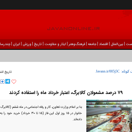
|
|
|
|
|
|
|
|
|
ست
بين‌الملل
اقتصاد
جامعه
فرهنگ‌و‌هنر
ایثار و مقاومت
تاریخ
ورزش
ايران
چندرسان
 کوتاه:
تاریخ انت
۷۹ درصد مشمولان کالابرگ، اعتبار خرداد ماه را استفاده کردند
داده‌اند.