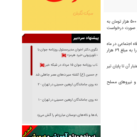
تغییرات ارزی دی ۱۴۰۴ در کشور رقم خورد و با افزایش قیمت‌ها، رقم کالابرگ از ۳۵۰ و ۵۰۰ هزار تومان به
در صورت درخواست
پیشنهاد سردبیر
رفاه اجتماعی در ماه
ششم (کالابرگ خرداد ماه) ۲۴ میلیون خانوار در ۱۵ روز اول این فاز (۱۵ تا ۳۰ خرداد ماه) خرید خود را به مبلغ ۶۹ هزار
گفتگوی دکتر اخوان مدیرمسئول روزنامه جوان با
برنامه تلویزیونی «نبرد هرمز»
بازتاب روزنامه جوان ۱۵ مرداد در شبکه خبر
تبار آن تا پایان تیر
امام حسین (ع) کشته سیرت‌های عصر جاهلی شد
ه اضافه خانوارهای حمایتی و نیروهای مسلح
پیاده روی جاماندگان اربعین حسینی در تهران - ۲
پیاده روی جاماندگان اربعین حسینی در تهران - ۱
فریاد‌ها و ناله‌های دوستان مبارزدلم را آتش می‌زد
تغییر رویه دشمن در ترور از شیخ فضل‌الله تا مصباح
یزدی