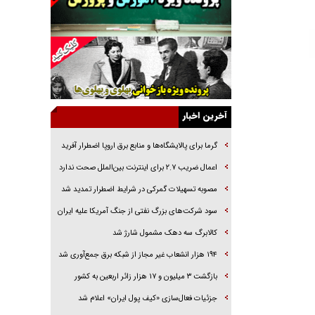
خرید قسطی اولش خنده و آخرش گریه است!
فوتبال و آن «بالا»!
راهبرد غافلگیری با نسل جدید پهپاد‌ها
جنجال پزشکان تقلبی در صنعت زیبایی
یهودی‌ها در ادبیات داستانی اروپا؛ از شکسپیر تا
دیکنز
آخرین اخبار
گفت‌وگو با خواهر یکی از شهدای جنگ رمضان/
خواهرم فرمانده جهادی و اهل خدمت بی‌منت بود
گرما برای پالایشگاه‌ها و منابع برق اروپا اضطرار آفرید
جزئیات شکنجه‌هایم فراتر از آن است که در بیان
اعمال ضریب ۲.۷ برای اینترنت بین‌الملل صحت ندارد
بگنجد!
مصوبه تسهیلات گمرکی در شرایط اضطرار تمدید شد
گزارش «جوان» از قوانین سخت‌گیرانه ۶ قاره در
سود شرکت‌های بزرگ نفتی از جنگ آمریکا علیه ایران
برابر یورش به پاسگاه‌های پلیس
کالابرگ سه دهک مشمول شارژ شد
۱۹۴ هزار انشعاب غیر مجاز از شبکه برق جمع‌آوری شد
بازگشت ۳ میلیون و ۱۷ هزار زائر اربعین به کشور
جزئیات فعال‌سازی «کیف پول ایران» اعلام شد