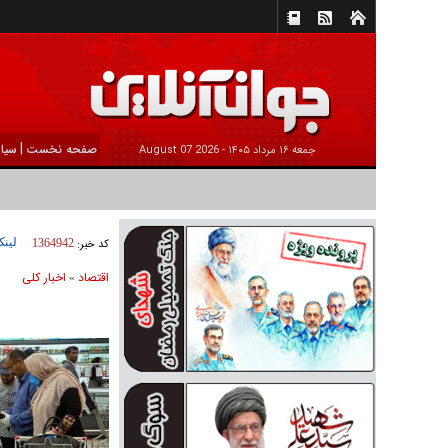
|
صفحه نخست
سیا
جمعه ۱۶ مرداد ۱۴۰۵ -
2026 August 07
لینک
کد خبر:
1364942
اقتصاد
اخبار کلی
»