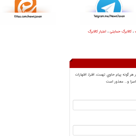
،
کالابرگ حمایتی
،
اعتبار کالابرگ
ر هر گونه پيام حاوي تهمت، افترا، اظهارات
سزا و... معذور است