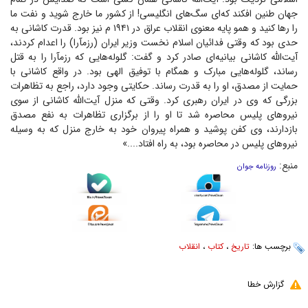
جهان طنین افکند که‌ای سگ‌هاى انگلیسى! از کشور ما خارج شوید و نفت ما
را رها کنید و همو پایه معنوى انقلاب عراق در ۱۹۴۱ م نیز بود. قدرت کاشانی به
حدى بود که وقتى فدائیان اسلام نخست وزیر ایران (رزم‏آرا) را اعدام کردند،
آیت‌الله کاشانى بیانیه‌اى صادر کرد و گفت: گلوله‌هایى که رزم‏آرا را به قتل
رساند، گلوله‌هایى مبارک و همگام با توفیق الهى بود. در واقع کاشانى با
حمایت از مصدق، او را به قدرت رساند. حکایتى وجود دارد، راجع به تظاهرات
بزرگى که وى در ایران رهبرى کرد. وقتی که منزل آیت‌الله کاشانى از سوى
نیروهاى پلیس محاصره شد تا او را از برگزارى تظاهرات به نفع مصدق
بازدارند، وى کفن پوشید و همراه پیروان خود به خارج منزل که به وسیله
نیروهاى پلیس در محاصره بود، به راه افتاد....»
منبع:
روزنامه جوان
برچسب ها:
تاریخ
،
کتاب
،
انقلاب
گزارش خطا