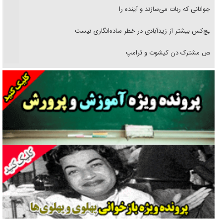
نوجوانانی که ربات می‌سازند و آینده را
هیچ‌کس بیشتر از زیدآبادی در خطر ساده‌انگاری نیست
رقص مشترک دن کیشوت و ترامپ
دنده دولت به واگذاری مسئله‌دار ایران‌خودرو/ خصوصی‌سازی یا انحصار؟
غریزه‌ی بقا و آقای باقی و رفقا
جراحی‌های زیبایی با مدرک فوق‌دیپلم! + گفت‌وگو با متهم
گفت‌وگو با همسر یکی از شهدای جنگ رمضان/ پیکر بی‌سر شهید را از
انگشت‌های پا شناسایی کردیم
نسلی که آنلاین الگو می‌گیرد
گفت‌وگو با آیت‌الله جاودان/ جفای مخالفان مکانت معنوی رهبر شهید را
ارتقا می‌داد