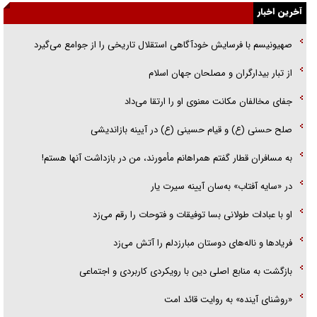
آخرین اخبار
راننده مست به قانون می‌خندد
صهیونیسم با فرسایش خودآگاهی استقلال تاریخی را از جوامع می‌گیرد
همه آقای دوربینی شده‌ایم!
از تبار بیدارگران و مصلحان جهان اسلام
قصه ناتمام سرویس مدارس
جفای مخالفان مکانت معنوی او را ارتقا می‌داد
آیا مقاومت فلسطین خلع‌سلاح می‌شود؟
صلح حسنی (ع) و قیام حسینی (ع) در آیینه بازاندیشی
به مسافران قطار گفتم همراهانم مأمورند، من در بازداشت آنها هستم!
در «سایه آفتاب» به‌سان آیینه سیرت یار
او با عبادات طولانی بسا توفیقات و فتوحات را رقم می‌زد
فریاد‌ها و ناله‌های دوستان مبارزدلم را آتش می‌زد
بازگشت به منابع اصلی دین با رویکردی کاربردی و اجتماعی
«روشنای آینده» به روایت قائد امت