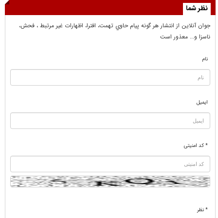
نظر شما
جوان آنلاين از انتشار هر گونه پيام حاوي تهمت، افترا، اظهارات غير مرتبط ، فحش،
ناسزا و... معذور است
نام
ایمیل
* کد امنیتی
* نظر