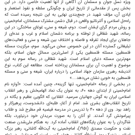
ویژه نسل جوان و مسلمان آن آگاهی از آنها اهمیت خاصی دارد. در این
بخش پس از مقدماتی از تاریخ ایران و چگونگی سلطه و نفوذ استعمار و
ایادی آن، مؤلف شهید در جمع‌بندی نهایی به این نتیجه رسیده است که
راه‌حل اسلامی و آلترناتیو واقعی در قبال دشمن مشترک مسلمانان، امام‌خمینی
و روش مردم گرای ایشان است. دوم، شیعه و سنی، غوغای ساختگی: در این
رساله، شهید شقاقی از توطئه و برنامه دشمنان اسلام و غرب و عده‌ای از
جاهلان برای ایجاد تفرقه و فاصله و اختلاف بین شیعه و سنی و فعالیت‌های
تبلیغاتی گسترده آنان در این خصوص سخن می‌گوید. سوم، مرکزیت مسئله
فلسطین: مسئله فلسطین یکی از اصلی‌ترین مسائل جهان اسلام، بلکه
مهم‌ترین مسئله دنیای اسلام است. شهید شقاقی در رساله سوم به این
موضوع و اهمیت آن برای مسلمانان پرداخته است. مطالعه این کتاب، نوع
اندیشه رهبری سازمان جهاد اسلامی را درباره ایران، شیعه و سنی و مسئله
فلسطین به خوبی نشان می‌دهد....»
در بخشی از رساله «امام‌خمینی، تنها گزینه»، چنین آمده است: «آوازه نام
امام‌خمینی از ابتداى دهه ۶۰، به عنوان یک نماد الهام‏بخش و رهبر انقلاب
اسلامى ایران به گوش جهانیان مى‏رسید. انقلابى که الگویی عظیم و یگانه در
تاریخ انقلاب‌هاى بشرى شد. امام از آغاز، طلبه‌‏اى دانش‏دوست، پرهیزکار و
زاهد بود. وى از دهه ۴۰ با تدریس در مدرسه فیضیه قم مطرح شد و طلاب
پیرامونش گرد آمدند. او آنان را به صورت مریدان خود درنیاورد، بلکه
شاگردان را به عنوان پایگاه‌هاى انقلاب آماده کرد. به هنگام ملى‌شدن صنعت
نفت و حکومت مصدق (۱۹۵۱)، امام‌خمینی به آیت‌الله کاشانى، رهبر بزرگ
اسلامى نزدیک بود. آیت‌الله کاشانى همان کسی است که صدایش در تمام