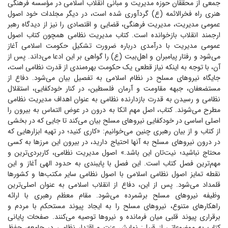
جمعی از محققان حوزه مدیریت و مبانی انقلاب اسلامی در مؤسسه فرهنگی
هنری راه فخرالائمه (ع) گردآوری شده است، در دیگر مجلدات خود اصول
عمومی مدیریت، مدیریت فرهنگی، قضایی و اقتصادی را نیز از دیدگاه رهبر
ارجمند انقلاب بازخوانده است. کتاب مدیریت نظامی همچون کتاب اصول
عمومی مدیریت با درآمدی درباره ضرورت تشکیل حکومت اسلامی آغاز
می‌شود و رفتار پیامبران و اهل‌بیت (ع) را گواهی بر این ادعا می‌داند. پس از
آن، با توجه به اینکه نیاز قطعی یک حکومت بهره‌مندی از قدرت نظامی است،
جایگاه نیرو‌های مسلح در نظام اسلامی به تفصیل بیان می‌شود. دفاع از
مستضعفان، جبهه مقاومت و آرمان فلسطین، در کنار خودکفایی، استقلال
نظامی و رسیدن به قدرت بازدارنده نظامی به عنوان اهداف مدیریت نظامی
مطرح می‌شوند. کتاب، اصل مهم اتکا به درون در عوض التماس به بیرون را
اصلی اساسی در خودکفایی نیرو‌های مسلح بیان می‌کند تا جایی که در بخشی
از کتاب و از بیان رهبری چنین می‌خوانیم: «کاری کنید؛ در تهیه ابزار‌هایی که
در درون نیرو‌های مسلح به آنها احتیاج دارید، در بیرون این مرز‌ها به کسی
محتاج نباشید؛ نیت‌تان این باشد.» اصول مدیریت نظامی، کاربردی‌ترین و
مهم‌ترین فصل کتاب است. این فصل با پایبندی به حدود الهی آغاز و این
نقطه تمایز اصول نظامی اسلامی با اصول نظامی سایر مکتب‌ها و کشور‌ها
قلمداد می‌شود. پس از این، دفاع از انقلاب اسلامی به عنوان اصلی‌ترین
وظیفه نیرو‌های مسلح برشمرده می‌شود. مقام معظم رهبری با ارائه
راهکار‌های متنوع، نیرو‌های مسلح را به ایجاد پیوند مستحکم با مردم و
برقراری پیوند قلبی میان فرمانده و نیرو‌ها توصیه می‌کنند. صفحات پایانی
کتاب به موضوعاتی از قبیل: نمایش عزت و اقتدار نظامی در جامعه، حفظ