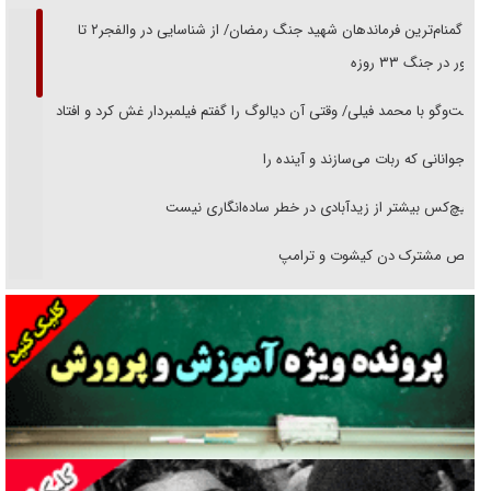
از گمنام‌ترین فرماندهان شهید جنگ رمضان/ از شناسایی در والفجر۲ تا
حضور در جنگ ۳۳ روزه
گفت‌وگو با محمد فیلی/ وقتی آن دیالوگ را گفتم فیلمبردار غش کرد و افتاد
نوجوانانی که ربات می‌سازند و آینده را
هیچ‌کس بیشتر از زیدآبادی در خطر ساده‌انگاری نیست
رقص مشترک دن کیشوت و ترامپ
دنده دولت به واگذاری مسئله‌دار ایران‌خودرو/ خصوصی‌سازی یا انحصار؟
غریزه‌ی بقا و آقای باقی و رفقا
جراحی‌های زیبایی با مدرک فوق‌دیپلم! + گفت‌وگو با متهم
گفت‌وگو با همسر یکی از شهدای جنگ رمضان/ پیکر بی‌سر شهید را از
انگشت‌های پا شناسایی کردیم