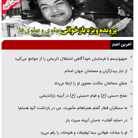
نسلی که آنلاین الگو می‌گیرد
گفت‌وگو با آیت‌الله جاودان/ جفای مخالفان مکانت معنوی رهبر شهید را
ارتقا می‌داد
آخرین اخبار
راننده مست به قانون می‌خندد
صهیونیسم با فرسایش خودآگاهی استقلال تاریخی را از جوامع می‌گیرد
همه آقای دوربینی شده‌ایم!
از تبار بیدارگران و مصلحان جهان اسلام
قصه ناتمام سرویس مدارس
جفای مخالفان مکانت معنوی او را ارتقا می‌داد
آیا مقاومت فلسطین خلع‌سلاح می‌شود؟
صلح حسنی (ع) و قیام حسینی (ع) در آیینه بازاندیشی
به مسافران قطار گفتم همراهانم مأمورند، من در بازداشت آنها هستم!
در «سایه آفتاب» به‌سان آیینه سیرت یار
او با عبادات طولانی بسا توفیقات و فتوحات را رقم می‌زد