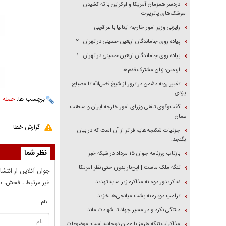
دردسر همزمان آمریکا و اوکراین با ته کشیدن
موشک‌های پاتریوت
رایزنی وزیر امور خارجه ایتالیا با عراقچی
پیاده روی جاماندگان اربعین حسینی در تهران - ۲
پیاده روی جاماندگان اربعین حسینی در تهران - ۱
اربعین؛ زبان مشترک قدم‌ها
تغییر رویه دشمن در ترور از شیخ فضل‌الله تا مصباح
یزدی
برچسب ها:
حمله ز
گفت‌وگوی تلفنی وزرای امور خارجه ایران و سلطنت
عمان
گزارش خطا
جزئیات شکنجه‌هایم فراتر از آن است که در بیان
بگنجد!
نظر شما
بازتاب روزنامه جوان ۱۵ مرداد در شبکه خبر
تنگه ملک ماست | این‌بار بدون حتی نظر امریکا
جوان آنلاين از انتشا
نه کریدور دوم نه مذاکره زیر سایه تهدید
غير مرتبط ، فحش، نا
ترامپ دوباره به پشت میانجی‌ها خزید
نام
دلتنگی نکرد و در مسیر جهاد تا شهادت ماند
مذاکرات تنگه هرمز با عمان دوجانبه است؛ موضوعات