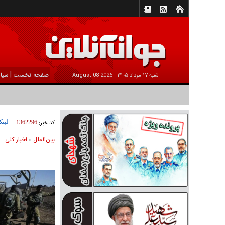
|
صفحه نخست
سیا
شنبه ۱۷ مرداد ۱۴۰۵ -
2026 August 08
لینک
کد خبر:
1362296
بين‌الملل
اخبار كلی
»