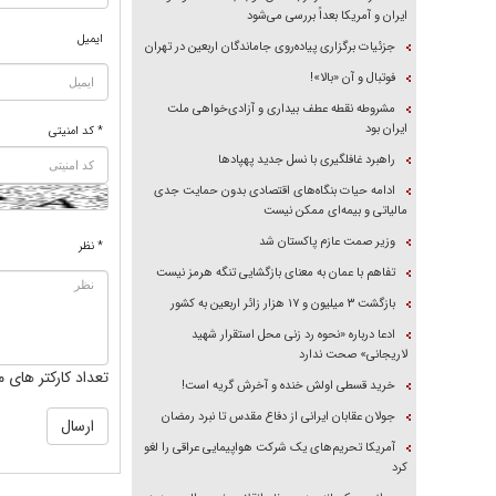
ایران و آمریکا بعداً بررسی می‌شود
ایمیل
جزئیات برگزاری پیاده‌روی جاماندگان اربعین در تهران
فوتبال و آن «بالا»!
مشروطه نقطه عطف بیداری و آزادی‌خواهی ملت
ایران بود
* کد امنیتی
راهبرد غافلگیری با نسل جدید پهپاد‌ها
ادامه حیات بنگاه‌های اقتصادی بدون حمایت جدی
مالیاتی و بیمه‌ای ممکن نیست
وزیر صمت عازم پاکستان شد
* نظر
تفاهم با عمان به معنای بازگشایی تنگه هرمز نیست
بازگشت ۳ میلیون و ۱۷ هزار زائر اربعین به کشور
ادعا درباره «نحوه رد زنی محل استقرار شهید
لاریجانی» صحت ندارد
تعداد کارکتر های م
خرید قسطی اولش خنده و آخرش گریه است!
جولان عقابان ایرانی از دفاع مقدس تا نبرد رمضان
آمریکا تحریم‌های یک شرکت هواپیمایی عراقی را لغو
کرد