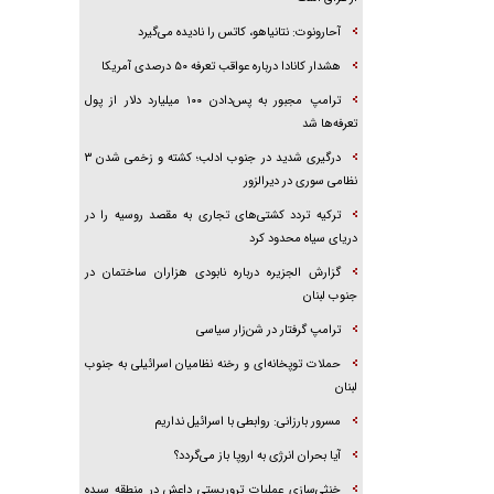
آحارونوت: نتانیاهو، کاتس را نادیده می‌گیرد
هشدار کانادا درباره عواقب تعرفه ۵۰ درصدی آمریکا
ترامپ مجبور به پس‌دادن ۱۰۰ میلیارد دلار از پول
تعرفه‌ها شد
درگیری شدید در جنوب ادلب؛ کشته و زخمی شدن ۳
نظامی سوری در دیرالزور
ترکیه تردد کشتی‌های تجاری به مقصد روسیه را در
دریای سیاه محدود کرد
گزارش الجزیره درباره نابودی هزاران ساختمان در
جنوب لبنان
ترامپ گرفتار در شن‌زار سیاسی
حملات توپخانه‌ای و رخنه نظامیان اسرائیلی به جنوب
لبنان
مسرور بارزانی: روابطی با اسرائیل نداریم
آیا بحران انرژی به اروپا باز می‌گردد؟
خنثی‌سازی عملیات تروریستی داعش در منطقه سیده