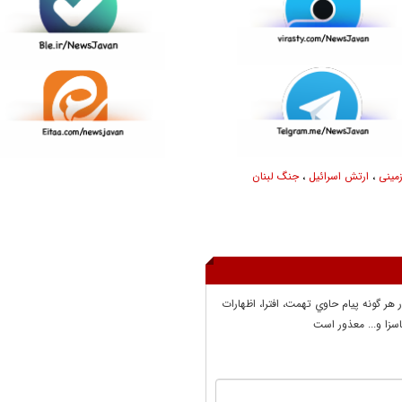
مینی
،
ارتش اسرائیل
،
جنگ لبنان
ر هر گونه پيام حاوي تهمت، افترا، اظهارات
سزا و... معذور است