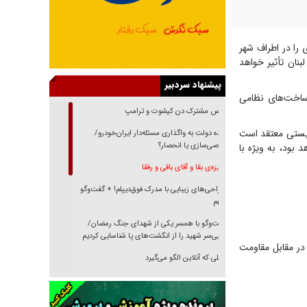
 را در اطراف شهر
لبنان تأثیر خواهد
پیشنهاد سردبیر
رساخت‌های نظامی
رقص مشترک دن کیشوت و ترامپ
ونیستی معتقد است
دنده دولت به واگذاری مسئله‌دار ایران‌خودرو/
خصوصی‌سازی یا انحصار؟
بود، به ویژه با
غریزه‌ی بقا و آقای باقی و رفقا
جراحی‌های زیبایی با مدرک فوق‌دیپلم! + گفت‌وگو
با متهم
گفت‌وگو با همسر یکی از شهدای جنگ رمضان/
پیکر بی‌سر شهید را از انگشت‌های پا شناسایی کردیم
در مقابل مقاومت
نسلی که آنلاین الگو می‌گیرد
گفت‌وگو با آیت‌الله جاودان/ جفای مخالفان مکانت
معنوی رهبر شهید را ارتقا می‌داد