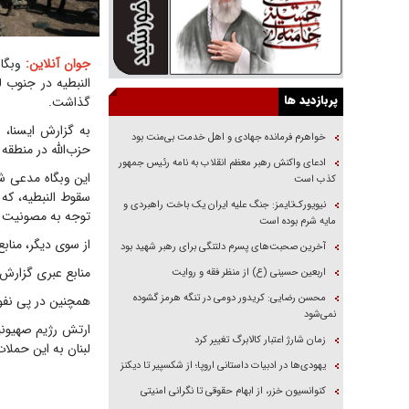
جوان آنلاین:
وبگاه
النبطیه در جنوب لب
پربازدید ها
گذاشت.
به گزارش ایسنا، 
خواهرم فرمانده جهادی و اهل خدمت بی‌منت بود
حزب‌الله در منطقه 
ادعای واکنش رهبر معظم انقلاب به نامه رئیس جمهور
این وبگاه مدعی شد
کذب است
سقوط النبطیه، که
نیویورک‌تایمز: جنگ علیه ایران یک باخت راهبردی و
توجه به مصونیت فع
مایه شرم بوده است
از سوی دیگر، مناب
آخرین صحبت‌های پسرم دلتنگی برای رهبر شهید بود
منابع عبری گزارش
اربعین حسینی (ع) از منظر فقه و روایت
محسن رضایی: کریدور دومی در تنگه هرمز گشوده
همچنین در پی نفوذ 
نمی‌شود
ارتش رژیم صهیونی
زمان شارژ اعتبار کالابرگ تغییر کرد
لبنان به این حملا
یهودی‌ها در ادبیات داستانی اروپا؛ از شکسپیر تا دیکنز
کنوانسیون خزر، از ابهام حقوقی تا نگرانی امنیتی