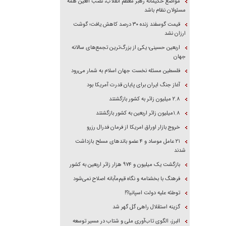
مواضع حکیمانه رهبر معظم انقلاب، نصب العین همه
مسئولان نظام باشد
قیمت گوسفند زنده ۳۰ درصد کاهش یافت؛ گوشت
ارزان نشد
اربعین حسینی؛ یکی از بزرگ‌ترین تجمع‌های سالانه
جهان
فلسطین مسئله نخست جهان اسلام به شمار می‌رود
آغاز جنگ ایران برای پایان قدرت آمریکا بود
۲.۸ میلیون زائر به کشور بازگشتند
۱.۸میلیون زائر اربعین به کشور بازگشتند
خروج بازار اوراق امریکا از فرمان فدرال رزرو
۲۱ عامل موساد و ۴ عضو باند‌های مسلح بازداشت
شدند
بازگشت یک میلیون و ۹۷۴ هزار زائر اربعین به کشور
فرهنگ با بخشنامه و نگاه قیم‌مآبانه اصلاح نمی‌شود
توطئه علیه دولت اسپانیا؟!
گزینه استقلال راهی گل گهر شد
البرز، الگوی تاب‌آوری ملی و شتاب در مسیر توسعه