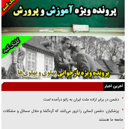
غریزه‌ی بقا و آقای باقی و رفقا
جراحی‌های زیبایی با مدرک فوق‌دیپلم! + گفت‌وگو با متهم
گفت‌وگو با همسر یکی از شهدای جنگ رمضان/ پیکر بی‌سر شهید را از
انگشت‌های پا شناسایی کردیم
نسلی که آنلاین الگو می‌گیرد
گفت‌وگو با آیت‌الله جاودان/ جفای مخالفان مکانت معنوی رهبر شهید را
ارتقا می‌داد
آخرین اخبار
راننده مست به قانون می‌خندد
دشمن در برابر اراده ملت ایران به زانو درآمده است
همه آقای دوربینی شده‌ایم!
پزشکیان: دشمن کسانی را ترور می‌کنند که گره‌گشا و حلال مسائل و مشکلات
قصه ناتمام سرویس مدارس
جامعه ما هستند
آیا مقاومت فلسطین خلع‌سلاح می‌شود؟