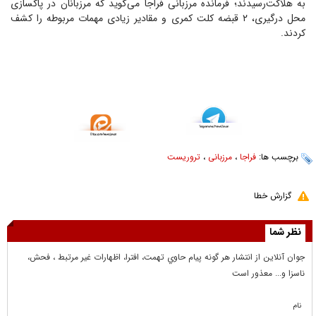
به هلاکت‌رسیدند؛ فرمانده مرزبانی فراجا می‌گوید که مرزبانان در پاکسازی
محل درگيری، ۲ قبضه کلت کمری و مقادیر زیادی مهمات مربوطه را کشف
کردند.
برچسب ها:
فراجا
،
مرزبانی
،
تروریست
گزارش خطا
نظر شما
جوان آنلاين از انتشار هر گونه پيام حاوي تهمت، افترا، اظهارات غير مرتبط ، فحش،
ناسزا و... معذور است
نام