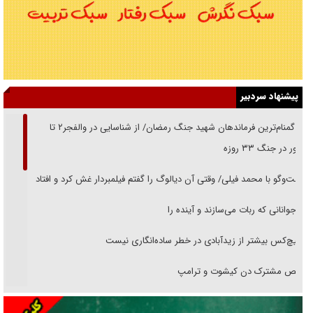
پیشنهاد سردبیر
از گمنام‌ترین فرماندهان شهید جنگ رمضان/ از شناسایی در والفجر۲ تا
حضور در جنگ ۳۳ روزه
گفت‌وگو با محمد فیلی/ وقتی آن دیالوگ را گفتم فیلمبردار غش کرد و افتاد
نوجوانانی که ربات می‌سازند و آینده را
هیچ‌کس بیشتر از زیدآبادی در خطر ساده‌انگاری نیست
رقص مشترک دن کیشوت و ترامپ
دنده دولت به واگذاری مسئله‌دار ایران‌خودرو/ خصوصی‌سازی یا انحصار؟