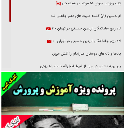
بازتاب روزنامه جوان ۱۵ مرداد در شبکه خبر
امام حسین (ع) کشته سیرت‌های عصر جاهلی شد
پیاده روی جاماندگان اربعین حسینی در تهران - ۲
پیاده روی جاماندگان اربعین حسینی در تهران - ۱
فریاد‌ها و ناله‌های دوستان مبارزدلم را آتش می‌زد
تغییر رویه دشمن در ترور از شیخ فضل‌الله تا مصباح یزدی
خرید قسطی اولش خنده و آخرش گریه است!
فوتبال و آن «بالا»!
راهبرد غافلگیری با نسل جدید پهپاد‌ها
جنجال پزشکان تقلبی در صنعت زیبایی