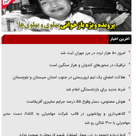
یهودی‌ها در ادبیات داستانی اروپا؛ از شکسپیر تا دیکنز
گفت‌وگو با خواهر یکی از شهدای جنگ رمضان/ خواهرم فرمانده جهادی و
اهل خدمت بی‌منت بود
جزئیات شکنجه‌هایم فراتر از آن است که در بیان بگنجد!
آخرین اخبار
گزارش «جوان» از قوانین سخت‌گیرانه ۶ قاره در برابر یورش به پاسگاه‌های
امروز ۵۰ هزار تردد در مرز مهران ثبت شد
پلیس
ترافیک در محور‌های کندوان و هراز سنگین است
تحلیل ابعاد پیام رهبر انقلاب به حزب‌الله/ مقاومت نقشه راه آینده غرب آسیا
هلاکت اعضای یک تیم تروریستی در جنوب استان سیستان و بلوچستان
شرط جدید برای بازنشستگی اعلام شد
هوش مصنوعی، بستر وقوع ۵۵ درصد جرایم سایبری آفریقاست
کلاهبرداری و پولشویی در قالب شرکت مهاجرتی به کانادا/ دست مدیر
مهاجرتی با ۳۰۰ شاکی رو شد
ادعا درباره «نحوه رد زنی محل استقرار شهید لاریجانی» صحت ندارد