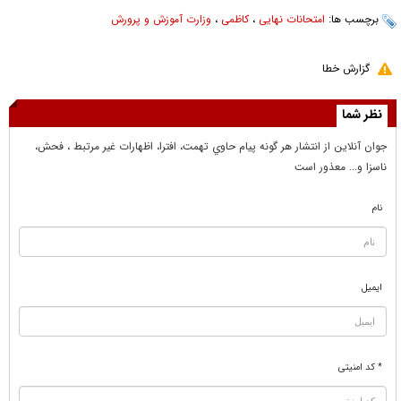
برچسب ها:
امتحانات نهایی
،
کاظمی
،
وزارت آموزش و پرورش
گزارش خطا
نظر شما
جوان آنلاين از انتشار هر گونه پيام حاوي تهمت، افترا، اظهارات غير مرتبط ، فحش،
ناسزا و... معذور است
نام
ایمیل
* کد امنیتی