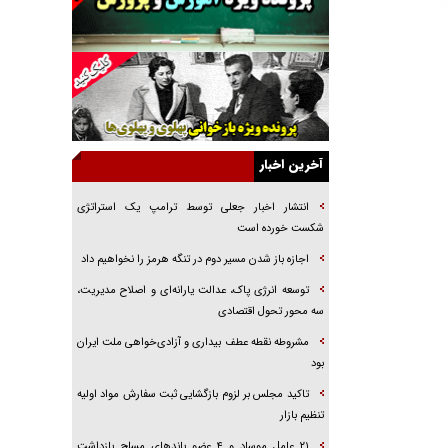
راهبرد غافلگیری با نسل جدید پهپاد‌ها
جنجال پزشکان تقلبی در صنعت زیبایی
یهودی‌ها در ادبیات داستانی اروپا؛ از شکسپیر تا
دیکنز
گفت‌وگو با خواهر یکی از شهدای جنگ رمضان/
خواهرم فرمانده جهادی و اهل خدمت بی‌منت بود
آخرین اخبار
جزئیات شکنجه‌هایم فراتر از آن است که در بیان
بگنجد!
انتشار اخبار جعلی توسط ترامپ یک استراتژی
شکست خورده است
گزارش «جوان» از قوانین سخت‌گیرانه ۶ قاره در
برابر یورش به پاسگاه‌های پلیس
اجازه باز شدن مسیر دوم در تنگه هرمز را نخواهیم داد
تحلیل ابعاد پیام رهبر انقلاب به حزب‌الله/ مقاومت
توسعه انرژی پاک، عدالت یارانه‌ای و اصلاح مدیریت،
نقشه راه آینده غرب آسیا
سه محور تحول اقتصادی
مشروطه نقطه عطف بیداری و آزادی‌خواهی ملت ایران
بود
تاکید مجلس بر لزوم بازگشایی ثبت سفارش مواد اولیه
تنظیم بازار
۲۱ عامل موساد و ۴ عضو باند‌های مسلح بازداشت