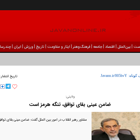
|
|
|
|
|
|
|
|
|
ست
بين‌الملل
اقتصاد
جامعه
فرهنگ‌و‌هنر
ایثار و مقاومت
تاریخ
ورزش
ايران
چندرسان
 کوتاه:
تاریخ انتشار:
ولایتی:
ضامن عینی بقای توافق، ⁧‫تنگه هرمز‬⁩ است
مشاور رهبر انقلاب در امور بین الملل گفت: ضامن عینی بقای توافق‫‬