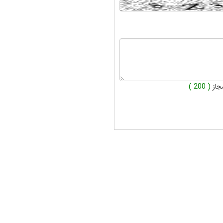
جاز
( 200 )