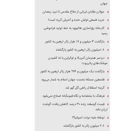
جهان
جولان عقابان ایرانی از دفاع مقدس تا نبرد رمضان
خرید قسطی اولش خنده و آخرش گریه است!
کارخانه رؤیاسازی هالیوود به خط تولید فراموشی
رسید
بازگشت ۳ میلیون و ۱۷ هزار زائر اربعین به کشور
۱.۸میلیون زائر اربعین به کشور بازگشتند
دردسر همزمان آمریکا و اوکراین با ته کشیدن
موشک‌های پاتریوت
بازگشت یک میلیون و ۹۷۴ هزار زائر اربعین به کشور
فلسطین مسئله نخست جهان اسلام به شمار می‌رود
گزینه استقلال راهی گل گهر شد
فرهنگ با بخشنامه و نگاه قیم‌مآبانه اصلاح نمی‌شود
قیمت گوسفند زنده ۳۰ درصد کاهش یافت؛ گوشت
ارزان نشد
توطئه علیه دولت اسپانیا؟!
۲.۸ میلیون زائر به کشور بازگشتند