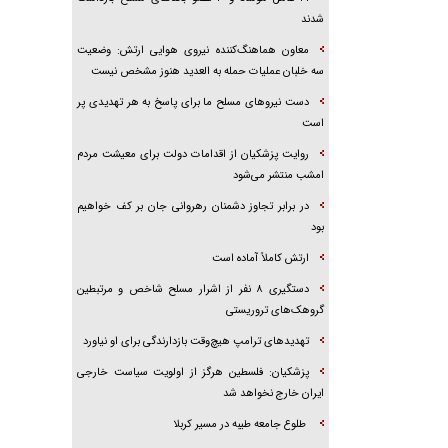
شدند
معاون هماهنگ‌کننده نیروی هوایی ارتش: وضعیت
سه خلبان عملیات حمله به العدید هنوز مشخص نیست
دست نیرو‌های مسلح ما برای پاسخ به هر تهدیدی پر
است
روایت پزشکیان از اقدامات دولت برای معیشت مردم
امشب منتشر می‌شود
در برابر تجاوز دشمنان رهروانی جان بر کف خواهیم
بود
ارتش کاملاً آماده است
دستگیری ۸ نفر از اشرار مسلح شاخص و مرتبطین
گروهک‌های تروریستی
تهدید‌های ترامپ هیچ‌وقت بازدارندگی برای او نیاورد
پزشکیان: فلسطین هرگز از اولویت سیاست خارجی
ایران خارج نخواهد شد
طلوع جامعه طیبه در مسیر کربلا