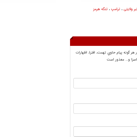
ر ولایتی
،
ترامپ
،
تنگه هرمز
ر هر گونه پيام حاوي تهمت، افترا، اظهارات
سزا و... معذور است