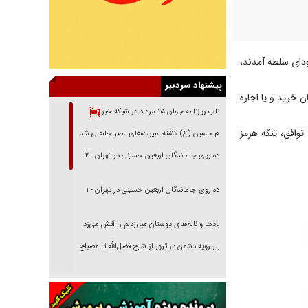
دای سلطه آمدند،
پیشنهاد سردبیر
 خرید و یا اجاره
بازتاب روزنامه جوان ۱۵ مرداد در شبکه خبر
افق، ⁧تنگه هرمز⁩
امام حسین (ع) کشته سیرت‌های عصر جاهلی شد
پیاده روی جاماندگان اربعین حسینی در تهران - ۲
پیاده روی جاماندگان اربعین حسینی در تهران - ۱
فریاد‌ها و ناله‌های دوستان مبارزدلم را آتش می‌زد
تغییر رویه دشمن در ترور از شیخ فضل‌الله تا مصباح
یزدی
خرید قسطی اولش خنده و آخرش گریه است!
فوتبال و آن «بالا»!