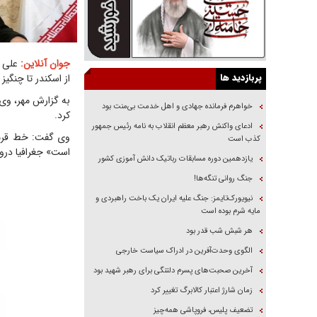
جوان آنلاین:
علی ا
پربازدید ها
از اسکندر تا چنگی
به گزارش مهر، وی 
خواهرم فرمانده جهادی و اهل خدمت بی‌منت بود
کرد.
ادعای واکنش رهبر معظم انقلاب به نامه رئیس جمهور
وی گفت: خط قرمز‫‬
کذب است
است» جغرافیا دروغ
یازدهمین دوره مسابقات رباتیک دانش آموزی کشور
جنگ روانی تنگه‌ها!
نیویورک‌تایمز: جنگ علیه ایران یک باخت راهبردی و
مایه شرم بوده است
هر شبش شب قدر بود
الگوی وحدت‌آفرین در ادراک سیاست خارجی
آخرین صحبت‌های پسرم دلتنگی برای رهبر شهید بود
زمان شارژ اعتبار کالابرگ تغییر کرد
تضعیف پلیس، فروپاشی همه‌چیز