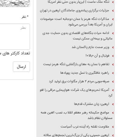
تنگه ملک ماست | این‌بار بدون حتی نظر امریکا
جزئیات برگزاری پیاده‌روی جاماندگان اربعین در تهران
* نظر
مذاکرات تنگه هرمز با عمان دوجانبه است؛ موضوعات
ایران و آمریکا بعداً بررسی می‌شود
ادامه حیات بنگاه‌های اقتصادی بدون حمایت جدی
مالیاتی و بیمه‌ای ممکن نیست
وزیر صمت عازم پاکستان شد
تعداد کارکتر های م
فوتبال و آن «بالا»!
تفاهم با عمان به معنای بازگشایی تنگه هرمز نیست
راهبرد غافلگیری با نسل جدید پهپاد‌ها
صرفه‌جویی مردم ۲ هزار مگاوات برق تولید کرد
آمریکا تحریم‌های یک شرکت هواپیمایی عراقی را لغو
کرد
اربعین؛ زبان مشترک قدم‌ها
مواضع حکیمانه رهبر معظم انقلاب، نصب العین همه
مسئولان نظام باشد
مقاومت نقشه راه آینده غرب آسیاست
اربعین حسینی؛ یکی از بزرگ‌ترین تجمع‌های سالانه