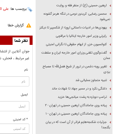
اربعین حسینی (ع) از منظر فقه و روایت
برچسب ها:
علی اکب
محسن رضایی: کریدور دومی در تنگه هرمز گشوده
نمی‌شود
گزارش خطا
یهودی‌ها در ادبیات داستانی اروپا؛ از شکسپیر تا دیکنز
رایزنی وزیر امور خارجه ایتالیا با عراقچی
نظر شما
کنوانسیون خزر، از ابهام حقوقی تا نگرانی امنیتی
جوان آنلاين از انتشا
گفت‌وگوی تلفنی وزرای امور خارجه ایران و سلطنت
غير مرتبط ، فحش، نا
عمان
تغییر رویه دشمن در ترور از شیخ فضل‌الله تا مصباح
نام
یزدی
تنبیه متجاوز عملیاتی شد
دلتنگی نکرد و در مسیر جهاد تا شهادت ماند
ایمیل
ترامپ دوباره به پشت میانجی‌ها خزید
پیاده روی جاماندگان اربعین حسینی در تهران - ۲
پیاده روی جاماندگان اربعین حسینی در تهران - ۱
* کد امنیتی
جزئیات شکنجه‌هایم فراتر از آن است که در بیان
بگنجد!