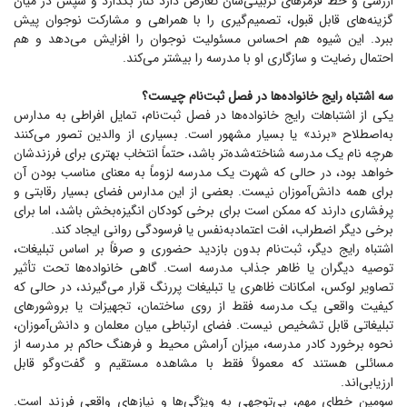
ارزشی و خط قرمز‌های تربیتی‌شان تعارض دارد کنار بگذارد و سپس در میان
گزینه‌های قابل قبول، تصمیم‌گیری را با همراهی و مشارکت نوجوان پیش
ببرد. این شیوه هم احساس مسئولیت نوجوان را افزایش می‌دهد و هم
احتمال رضایت و سازگاری او با مدرسه را بیشتر می‌کند.
سه اشتباه رایج خانواده‌ها در فصل ثبت‌نام چیست؟
یکی از اشتباهات رایج خانواده‌ها در فصل ثبت‌نام، تمایل افراطی به مدارس
به‌اصطلاح «برند» یا بسیار مشهور است. بسیاری از والدین تصور می‌کنند
هرچه نام یک مدرسه شناخته‌شده‌تر باشد، حتماً انتخاب بهتری برای فرزندشان
خواهد بود، در حالی که شهرت یک مدرسه لزوماً به معنای مناسب بودن آن
برای همه دانش‌آموزان نیست. بعضی از این مدارس فضای بسیار رقابتی و
پرفشاری دارند که ممکن است برای برخی کودکان انگیزه‌بخش باشد، اما برای
برخی دیگر اضطراب، افت اعتمادبه‌نفس یا فرسودگی روانی ایجاد کند.
اشتباه رایج دیگر، ثبت‌نام بدون بازدید حضوری و صرفاً بر اساس تبلیغات،
توصیه دیگران یا ظاهر جذاب مدرسه است. گاهی خانواده‌ها تحت تأثیر
تصاویر لوکس، امکانات ظاهری یا تبلیغات پررنگ قرار می‌گیرند، در حالی که
کیفیت واقعی یک مدرسه فقط از روی ساختمان، تجهیزات یا بروشور‌های
تبلیغاتی قابل تشخیص نیست. فضای ارتباطی میان معلمان و دانش‌آموزان،
نحوه برخورد کادر مدرسه، میزان آرامش محیط و فرهنگ حاکم بر مدرسه از
مسائلی هستند که معمولاً فقط با مشاهده مستقیم و گفت‌و‌گو قابل
ارزیابی‌اند.
سومین خطای مهم، بی‌توجهی به ویژگی‌ها و نیاز‌های واقعی فرزند است.