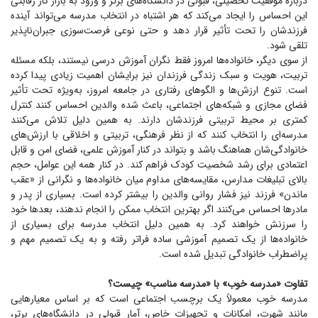
درباره موفقیت تحصیلی، قبولی در دانشگاه‌های برتر و ورود به بازار کار رقابتی
این احساس را ایجاد می‌کند که هر اشتباه در انتخاب مدرسه می‌تواند آینده
فرزندشان را تحت تأثیر قرار دهد و حتی نوعی فرصت‌سوزی جبران‌ناپذیر
تلقی شود.
از سوی دیگر، خانواده‌ها امروز فقط نگران آموزش درسی نیستند، بلکه مسئله
تربیت، هویت و سبک زندگی فرزندان نیز برایشان اهمیت زیادی پیدا کرده
است. تنوع ارزش‌ها و الگو‌های رفتاری در جامعه امروز، به‌ویژه تحت تأثیر
فضای مجازی و شبکه‌های اجتماعی، باعث شده والدین احساس کنند کنترل
کمتری بر محیط تربیتی فرزندشان دارند. به همین دلیل تلاش می‌کنند
مدرسه‌ای را انتخاب کنند که از نظر فرهنگی، تربیتی و اخلاقی با ارزش‌های
خانوادگی‌شان هماهنگ باشد و بتواند در کنار آموزش علمی، فضای امن و قابل
اعتمادی برای رشد شخصیت کودک فراهم کند. در کنار همه این عوامل، حجم
بالای تبلیغات مدارس، مقایسه‌های مداوم میان خانواده‌ها و نگرانی از «عقب
ماندن» فرزند نیز فشار روانی والدین را بیشتر کرده است. بسیاری از پدر و
مادر‌ها احساس می‌کنند اگر بهترین انتخاب ممکن را انجام ندهند، بعد‌ها خود
را سرزنش خواهند کرد. به همین دلیل انتخاب مدرسه برای بسیاری از
خانواده‌ها از یک تصمیم آموزشی ساده فراتر رفته و به یک تصمیم مهم و
پراضطراب خانوادگی تبدیل شده است.
تفاوت «مدرسه خوب» با «مدرسه مناسب» چیست؟
مدرسه خوب معمولاً یک برچسب اجتماعی است که بر اساس معیار‌هایی
مانند شهرت، امکانات و تجهیزات خاص، آمار قبولی در دانشگاه‌های برتر،