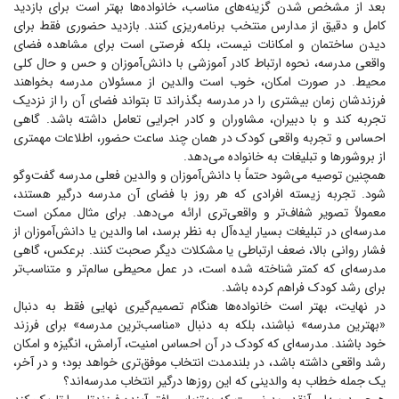
بعد از مشخص شدن گزینه‌های مناسب، خانواده‌ها بهتر است برای بازدید
کامل و دقیق از مدارس منتخب برنامه‌ریزی کنند. بازدید حضوری فقط برای
دیدن ساختمان و امکانات نیست، بلکه فرصتی است برای مشاهده فضای
واقعی مدرسه، نحوه ارتباط کادر آموزشی با دانش‌آموزان و حس و حال کلی
محیط. در صورت امکان، خوب است والدین از مسئولان مدرسه بخواهند
فرزندشان زمان بیشتری را در مدرسه بگذراند تا بتواند فضای آن را از نزدیک
تجربه کند و با دبیران، مشاوران و کادر اجرایی تعامل داشته باشد. گاهی
احساس و تجربه واقعی کودک در همان چند ساعت حضور، اطلاعات مهمتری
از بروشور‌ها و تبلیغات به خانواده می‌دهد.
همچنین توصیه می‌شود حتماً با دانش‌آموزان و والدین فعلی مدرسه گفت‌و‌گو
شود. تجربه زیسته افرادی که هر روز با فضای آن مدرسه درگیر هستند،
معمولاً تصویر شفاف‌تر و واقعی‌تری ارائه می‌دهد. برای مثال ممکن است
مدرسه‌ای در تبلیغات بسیار ایده‌آل به نظر برسد، اما والدین یا دانش‌آموزان از
فشار روانی بالا، ضعف ارتباطی یا مشکلات دیگر صحبت کنند. برعکس، گاهی
مدرسه‌ای که کمتر شناخته شده است، در عمل محیطی سالم‌تر و متناسب‌تر
برای رشد کودک فراهم کرده باشد.
در نهایت، بهتر است خانواده‌ها هنگام تصمیم‌گیری نهایی فقط به دنبال
«بهترین مدرسه» نباشند، بلکه به دنبال «مناسب‌ترین مدرسه» برای فرزند
خود باشند. مدرسه‌ای که کودک در آن احساس امنیت، آرامش، انگیزه و امکان
رشد واقعی داشته باشد، در بلندمدت انتخاب موفق‌تری خواهد بود؛ و در آخر،
یک جمله خطاب به والدینی که این روز‌ها درگیر انتخاب مدرسه‌اند؟