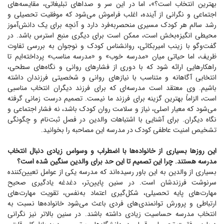
بهترین انتخاب است؟»، اما در این سر و صدا‌های تبلیغاتی، مقایسه‌های
اجتماعی و نگرانی از آینده، اغلب فراموش می‌شود که موفقیت تحصیلی و
رشد سالم هر کودک مسیری منحصر‌به‌فرد دارد و آنچه برای یک دانش‌آموز
محیطی انگیزه‌بخش است، ممکن است برای دیگری منبع استرس باشد. در
گفت‌و‌گو با زینب امیربکائی، روانشناس کودک و نوجوان به بررسی تفاوت
ظریف، اما حیاتی میان «مدرسه خوب» و «مدرسه مناسب» پرداخته‌ایم تا
راهکار‌هایی ارائه شود که با دوری از فشار‌های روانی و نگاه‌های سطحی،
انتخابی آگاهانه و متناسب با نیاز‌های روانی و شخصیتی فرزندان داشته
باشیم. وی معتقد است مدرسه‌ای که برای فرزند دیگران انتخاب مناسبی
است، الزاماً بهترین گزینه برای فرزند ما نیست. تصمیم درست زمانی گرفته
می‌شود که معیار اصلی، نیاز و سلامت روان کودک باشد، نه فشار اجتماعی و
نگاه دیگران. برای آشنایی با اشتباهات والدین در فصل ثبت‌نام و چگونگی
تشخیص امنیت عاطفی کودک در مدرسه این مصاحبه را بخوانید.
این روز‌ها بسیاری از خانواده‌ها با اضطراب و وسواس زیادی دنبال انتخاب
مدرسه هستند. چرا این تصمیم تا این حد برای والدین سنگین شده است؟
بسیاری از والدین به این باور رسیده‌اند که مدرسه یکی از عوامل تعیین‌کننده
سرنوشت فرزندشان است. در سنین پایین‌تر، دغدغه یادگیری صحیح
مهارت‌های پایه تحصیلی، شکل‌گیری اعتماد به‌نفس، تقویت مهارت‌های
ارتباطی و پرورش توانمندی‌های فردی باعث می‌شود خانواده‌ها نسبت به
انتخاب مدرسه حساسیت زیادی داشته باشند. در سنین بالاتر نیز نگرانی