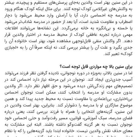
در این سنین بهتر است والدین به‌جای پرسش‌های مستقیم و پیچیده، بیشتر
به واکنش‌های غیرکلامی کودک توجه کنند. برای مثال اینکه کودک هنگام ورود
به مدرسه چه احساسی دارد، آیا با آرامش وارد محیط می‌شود یا دچار
اضطراب و مقاومت شدید است، آیا بعد از حضور در مدرسه شاداب‌تر می‌شود
یا خسته و بی‌انگیزه به خانه برمی‌گردد. این نشانه‌ها می‌توانند اطلاعات
مهمی درباره تجربه عاطفی کودک از محیط مدرسه در اختیار والدین قرار
دهند. اگر واکنش منفی قابل‌توجهی مشاهده شود، بهتر است خانواده آن را
جدی بگیرد و علت آن را بیشتر بررسی کند، نه اینکه صرفاً آن را به «لجبازی
کودک» تعبیر کند.
برای سنین بالا چه مواردی قابل توجه است؟
اما در سنین بالاتر، به‌ویژه در دوره نوجوانی، نادیده گرفتن نظر فرزند می‌تواند
آسیب جدی‌تری ایجاد کند. نوجوان در این مرحله نیاز دارد احساس کند در
تصمیم‌های مهم زندگی‌اش دیده می‌شود و حق اظهار نظر دارد. اگر والدین
بدون مشارکت او مدرسه را انتخاب کنند، ممکن است نوجوان احساس
بی‌اختیاری، بی‌اعتمادی یا مقاومت نسبت به محیط جدید پیدا کند و همین
موضوع سازگاری او با مدرسه را دشوارتر کند. بنابراین، بهتر است والدین در
این سنین، گزینه‌های انتخابی را همراه با فرزند بررسی کنند، یعنی درباره
فضای مدرسه، سبک آموزشی، قوانین، مسیر رفت‌وآمد و حتی احساس خود
نوجوان نسبت به هر گزینه گفت‌و‌گو داشته باشند. البته این مشارکت به
معنای حذف نقش والدین نیست. خانواده ابتدا باید گزینه‌هایی را که با نظام