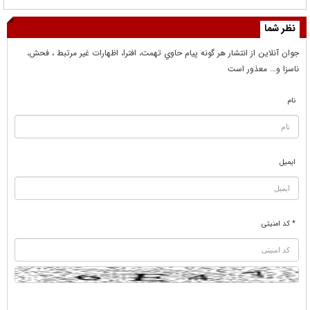
نظر شما
جوان آنلاين از انتشار هر گونه پيام حاوي تهمت، افترا، اظهارات غير مرتبط ، فحش،
ناسزا و... معذور است
نام
ایمیل
* کد امنیتی