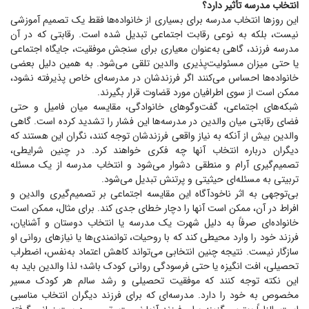
انتخاب مدرسه تأثیر دارد؟
این روز‌ها انتخاب مدرسه برای بسیاری از خانواده‌ها فقط یک تصمیم آموزشی
نیست، بلکه به نوعی رقابت اجتماعی تبدیل شده است. رقابتی که در آن
مدرسه فرزند، گاهی به‌عنوان معیاری برای سنجش موفقیت، جایگاه اجتماعی
یا حتی میزان مسئولیت‌پذیری والدین تلقی می‌شود. به همین دلیل بعضی
خانواده‌ها احساس می‌کنند اگر فرزندشان در مدرسه‌ای خاص پذیرفته نشود،
ممکن است از سوی اطرافیان مورد قضاوت قرار بگیرند.
شبکه‌های اجتماعی، گفت‌و‌گو‌های خانوادگی، مقایسه میان فامیل و حتی
فضای رقابتی میان والدین در مدرسه‌ها این فشار را تشدید کرده است. گاهی
والدین بیش از آنکه به نیاز واقعی فرزندشان توجه کنند، نگران این هستند که
دیگران درباره انتخاب آنها چه فکری خواهند کرد. در چنین شرایطی،
تصمیم‌گیری آرام و منطقی دشوار می‌شود و انتخاب مدرسه از یک مسئله
تربیتی به مسئله‌ای حیثیتی و پرتنش تبدیل می‌شود.
بی‌توجهی به اثر ناخودآگاه این مقایسه اجتماعی بر تصمیم‌گیری والدین و
افراط در آن، ممکن است آنها را دچار خطای جدی کند. برای مثال، ممکن است
خانواده‌ای صرفاً به دلیل شهرت یک مدرسه یا انتخاب دوستان و آشنایان،
فرزند خود را وارد محیطی کند که با روحیات، توانمندی‌ها یا نیاز‌های روانی او
سازگار نیست. نتیجه چنین انتخابی می‌تواند کاهش اعتماد به‌نفس، اضطراب
تحصیلی، افت انگیزه یا حتی فرسودگی روانی کودک باشد؛ لذا والدین باید به
این نکته توجه کنند که موفقیت تحصیلی و رشد سالم هر کودک مسیر
مخصوص به خود را دارد. مدرسه‌ای که برای فرزند دیگران انتخاب مناسبی