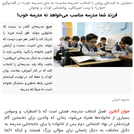
دستیابی به آینده‌ای روشن با انتخاب «مدرسه مناسب» به جای «مدرسه خوب» در گفت‌وگوی
«جوان» با زینب امیربکائی، روانشناس کودک و نوجوان
فرزند شما مدرسه مناسب می‌خواهد نه مدرسه خوب!
هیچ مدرسه‌ای آنقدر بد نیست که
به‌تنهایی بتواند افق آینده فرزند را
تاریک کند یا آنقدر هم خوب نیست که
بتواند جای امنیت، محبت و آرامش
کانون خانواده را بگیرد. والدین نباید با
اضطراب به دنبال مدرسه‌ای «بی‌نقص»
باشند، بلکه باید مدرسه‌ای را انتخاب
کنند که در کنار آموزش، سلامت روان
کودک را حفظ کند. در نهایت، آینده‌ساز
اصلی، رابطه عاطفی و حمایتگر خانواده
است، نه صرفاً نام مدرسه
محبوبه قربانی
جوان آنلاین:
فصل انتخاب مدرسه، فصلی است که با اضطراب و وسواس
بسیاری از خانواده‌ها همراه می‌شود، زمانی که والدین برای نخستین گام
فرزندشان در نهاد اجتماعی دوم پس از خانواده یا برای جابه‌جایی مدرسه به
دلایل مختلف، به دنبال پاسخی برای سؤالی بزرگ هستند و اینکه «کجا