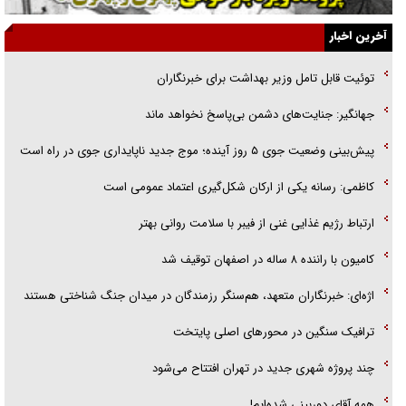
الگوی وحدت‌آفرین در ادراک سیاست خارجی
آخرین اخبار
گفتگوی دکتر اخوان مدیرمسئول روزنامه جوان با برنامه تلویزیونی «نبرد
توئیت قابل تامل وزیر بهداشت برای خبرنگاران
هرمز»
جهانگیر: جنایت‌های دشمن بی‌پاسخ نخواهد ماند
امام حسین (ع) کشته سیرت‌های عصر جاهلی شد
پیش‌بینی وضعیت جوی ۵ روز آینده؛ موج جدید ناپایداری جوی در راه است
فریاد‌ها و ناله‌های دوستان مبارزدلم را آتش می‌زد
کاظمی: رسانه یکی از ارکان شکل‌گیری اعتماد عمومی است
ارتباط رژیم غذایی غنی از فیبر با سلامت روانی بهتر
کامیون با راننده ۸ ساله در اصفهان توقیف شد
اژه‌ای: خبرنگاران متعهد، هم‌سنگر رزمندگان در میدان جنگ شناختی هستند
ترافیک سنگین در محورهای اصلی پایتخت
چند پروژه شهری جدید در تهران افتتاح می‌شود
همه آقای دوربینی شده‌ایم!