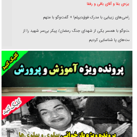
غریزه‌ی بقا و آقای باقی و رفقا
جراحی‌های زیبایی با مدرک فوق‌دیپلم! + گفت‌وگو با متهم
گفت‌وگو با همسر یکی از شهدای جنگ رمضان/ پیکر بی‌سر شهید را از
انگشت‌های پا شناسایی کردیم
نسلی که آنلاین الگو می‌گیرد
گفت‌وگو با آیت‌الله جاودان/ جفای مخالفان مکانت معنوی رهبر شهید را
ارتقا می‌داد
راننده مست به قانون می‌خندد
همه آقای دوربینی شده‌ایم!
قصه ناتمام سرویس مدارس
آیا مقاومت فلسطین خلع‌سلاح می‌شود؟