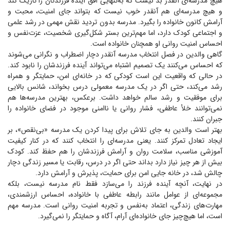
هیچ مدرسه‌ای آنقدر بد نیست که به‌تنهایی افق آینده فرزندتان را تاریک کند
و هیچ مدرسه‌ای هم آنقدر خوب نیست که بتواند جای امنیت، محبت و
آرامش کانون خانواده را بگیرد. مدرسه بدون تردید نقش مهمی در رشد علمی
و اجتماعی کودک دارد، اما مهم‌ترین بستر شکل‌گیری شخصیت، عزت‌نفس و
احساس امنیت روانی او همچنان خانواده است.
گاهی والدین در فصل انتخاب مدرسه آنقدر دچار اضطراب و نگرانی می‌شوند
که احساس می‌کنند یک تصمیم اشتباه می‌تواند آینده فرزندشان را نابود کند.
در حالی که واقعیت این است کودکی که در خانه‌ای امن، حمایتگر و همراه
رشد می‌کند، حتی اگر در یک مدرسه معمولی درس بخواند، شانس بالایی
برای موفقیت و رشد سالم خواهد داشت. برعکس، بهترین مدرسه‌ها هم
نمی‌توانند خلأ عاطفی، فشار روانی یا ناامنی موجود در فضای خانواده را
جبران کنند.
بهتر است والدین به جای تلاش برای پیدا کردن یک مدرسه «بی‌نقص»، بر
ایجاد تعادل تمرکز کنند. یعنی مدرسه‌ای را انتخاب کنند که در کنار کیفیت
آموزشی مناسب، سلامت روان و آرامش فرزندشان را هم حفظ کند. کودک
بیش از هر چیز نیاز دارد بداند حتی اگر در درس، رقابت یا مسیر زندگی دچار
چالش شد، در خانه جایی امن برای حمایت، پذیرش و آرامش دارد.
در نهایت، آنچه آینده فرزند را می‌سازد فقط نام مدرسه نیست، بلکه
مجموعه‌ای از عوامل مانند رابطه عاطفی با خانواده، احساس ارزشمندی،
مهارت‌های زندگی، اعتماد به‌نفس و تجربه امنیت روانی است. مدرسه مهم
است، اما هیچ‌چیز جای خانواده‌ای آرام، آگاه و حمایتگر را نمی‌گیرد.