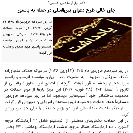
دکتر نیلوفر مقدمی خمامی*
جای خالی طرح دعوای بین‌المللی در حمله به پاستور
در روز سیزدهم فروردین‌ماه ۱۴۰۵ (۲
آوریل ۲۰۲۶) در میانه حملات
متجاوزانه ائتلاف امریکایی- صهیونی
به تمامیت ارضی ایران، مؤسسه
انیستیتو پاستور مورد هجوم وحشیانه
قرار گرفت
در روز سیزدهم فروردین‌ماه ۱۴۰۵ (۲ آوریل ۲۰۲۶) در میانه حملات متجاوزانه
ائتلاف امریکایی- صهیونی به تمامیت ارضی ایران، مؤسسه انیستیتو پاستور
مورد هجوم وحشیانه قرار گرفت. اگرچه از ابتدای این تجاوز غیرقانونی از
تاریخ ۹ اسفند ۱۴۰۴ (۲۸ فوریه ۲۰۲۶) این مرکز بار‌ها از موج حملات در
محدوده ساختمانی خود آسیب‌هایی دیده‌بود، اما در روز سیزدهم فروردین
مستقیماً هدف حملات وحشیانه تروریست‌های امریکایی- صهیونی قرار گرفت
و بار دیگر ماهیت ضدانسانی این دو رژیم جنایتکار را برای جهانیان روشن
کرد.
در این حملات بخش‌های مختلفی از انیستیتو شامل ۱۳ آزمایشگاه مرجع
کشوری، سه آزمایشگاه همکار مرجع، هشت آزمایشگاه بهداشتی، ۲۳ بخش