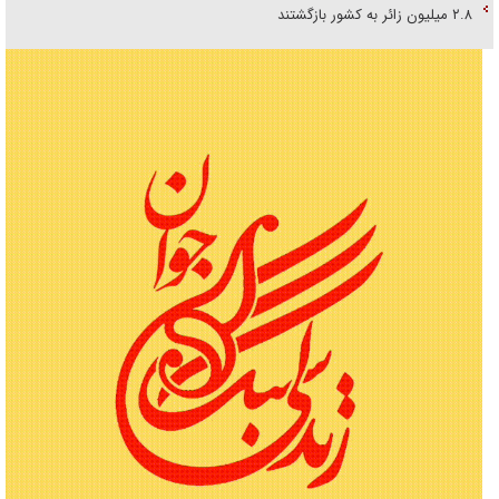
۲.۸ میلیون زائر به کشور بازگشتند