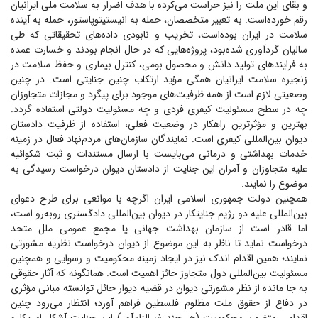
و بقای این ملت را نیز حراست می‌کرده با هدف اضرار به سلامت ملی ایرانیان
رقم خورده‌است. به تعبیر متخصصان، حمله به انیستیتوپاستور، حمله به آینده
سلامت در ایران بوده‌است، تخریب و نابودی داده‌های تحقیقاتی که طی
سالیان گردآوری شده‌بود، پروژه‌هایی که در حال انجام بودند و خسارت عمده
به فرایند‌های تولید دانش و محصول بومی، کنترل بیماری و حفظ سلامت در
زنجیره سلامت ایرانیان همگی مؤید ارتکاب چنین جنایتی است. در چنین
وضعیتی لازم است از همه ظرفیت‌های موجود برای پیگرد و مجازات متجاوزان
چه در سطح مسئولیت کیفری فردی و چه مسئولیت دولتی استفاده گردد.
بهترین و مؤثرترین راهکار در وضعیت فعلی، استفاده از ظرفیت دادستان
دیوان بین‌المللی کیفری است. نمایندگان سازمان‌های مردم‌نهاد فعال در زمینه
خدمات بهداشتی و درمانی می‌بایست با ارسال مستندات و ثبت شکوائیه
علیه متجاوزان و آمران این جنایت از دادستان دیوان درخواست رسیدگی به
موضوع را نمایند.
همچنین دولت جمهوری اسلامی ایران اگرچه با موانعی برای طرح دعوای
بین‌المللی علیه دو رژیم جنایتکار در دیوان بین‌المللی دادگستری روبه‌رو است،
اما قادر است از سازمان بهداشت جهانی یا مجمع عمومی ملل متحد
درخواست نماید تا ناظر به این موضوع از دیوان درخواست نظریه مشورتی
نمایند؛ همین اقدام اندک نیز در ایجاد زمینه محکومیت و رسوایی و همچنین
مسئولیت بین‌المللی دول متجاوز حائز اهمیت است. همانگونه که آثار حقوقی
به جا مانده از نظر مشورتی دیوان در قضیه دیوار حائل توانسته مبانی مؤثری
در دفاع از حقوق ملت مظلوم فلسطین فراهم آورد؛ انتظار می‌رود چنین