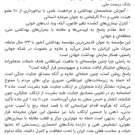
بانک زیست ملی
- آموزش متخصصان بهداشتی و مرجعیت علمی با برخورداری از ۱۱۰ عضو
هیئت علمی و ۴۰۰ کارشناس به عنوان سرمایه انسانی
‌- کنترل بیماری‌های کشنده نظیر طاعون، آبله، وبا، تب‌های خونی
- خط مقدم پاسخ به اپیدمی‌ها و مقابله با بحران‌های بهداشتی ملی،
منطقه‌ای و جهانی
این مؤسسه به عنوان قدیمی‌ترین مؤسسه بهداشتی کشور با ۱۲۳ سال سابقه،
میراث ملی ایرانیان به شمار می‌آید و علاوه بر عضویت در شبکه جهانی
پاستور، همکار سازمان بهداشت جهانی است.
به راستی چرا چنین مؤسسه‌ای با ماهیت غیرنظامی هدف حملات متجاوزانه
رژیم‌های جنایتکار ایالات متحده و صهیونیسم قرار گرفته است؟
پاسخ روشن است، چنین حمله‌ای علاوه بر آنکه مصداق جنایت جنگی است
که حمله به زیرساخت‌های غیرنظامی ضروری برای بقای مردم را ممنوع
می‌سازد؛ نشانگر اراده متجاوزان بر ارتکاب جنایت علیه بشریت است. ماده ۷
اساسنامه رم در تعیین مصادیق جنایت علیه بشریت از ارتکاب جنایاتی، چون
شکنجه، کشتار و حبس سخن به میان آورده‌است. جزء ۱۱ بند ۱ این ماده تأکید
می‌کند که هرگونه اقدام غیرانسانی که با قصد ایجاد رنج یا آسیب جدی
بدنی، ذهنی یا جسمی ارتکاب یابد نیز مشمول این عنوان مجرمانه قرار
می‌گیرد. بدیهی است حمله به مهم‌ترین مرکز و قطب مقابله با بیماری‌های
عفونی، تشخیص طبی و دارنده بانک‌های انحصاری زیست‌ملی که نه‌تنها
حیات و سلامت فعلی ملت ایران را تحت حفاظت و کنترل داشته، بلکه تداوم