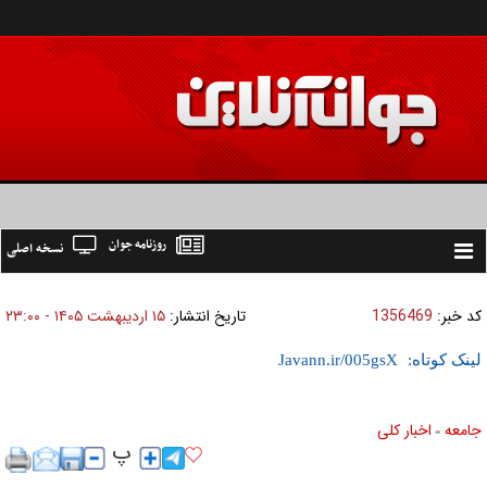
روزنامه جوان
نسخه اصلی
Toggle
navigation
کد خبر:
1356469
تاریخ انتشار:
۱۵ ارديبهشت ۱۴۰۵ - ۲۳:۰۰
لینک کوتاه:
جامعه
اخبار كلی
»