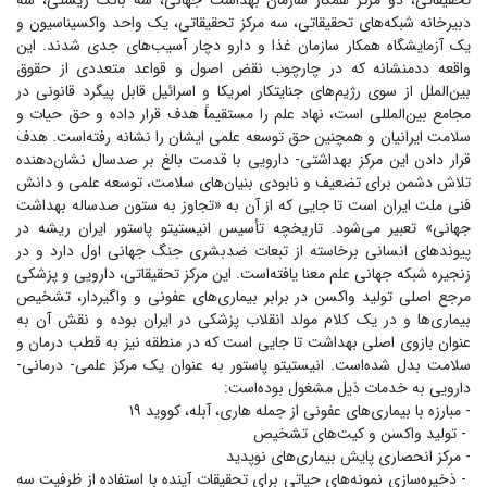
تحقیقاتی، دو مرکز همکار سازمان بهداشت جهانی، سه بانک زیستی، سه
دبیرخانه شبکه‌های تحقیقاتی، سه مرکز تحقیقاتی، یک واحد واکسیناسیون و
یک آزمایشگاه همکار سازمان غذا و دارو دچار آسیب‌های جدی شدند. این
واقعه ددمنشانه که در چارچوب نقض اصول و قواعد متعددی از حقوق
بین‌الملل از سوی رژیم‌های جنایتکار امریکا و اسرائیل قابل پیگرد قانونی در
مجامع بین‌المللی است، نهاد علم را مستقیماً هدف قرار داده و حق حیات و
سلامت ایرانیان و همچنین حق توسعه علمی ایشان را نشانه رفته‌است. هدف
قرار دادن این مرکز بهداشتی- دارویی با قدمت بالغ بر صدسال نشان‌دهنده
تلاش دشمن برای تضعیف و نابودی بنیان‌های سلامت، توسعه علمی و دانش
فنی ملت ایران است تا جایی که از آن به «تجاوز به ستون صدساله بهداشت
جهانی» تعبیر می‌شود. تاریخچه تأسیس انیستیتو پاستور ایران ریشه در
پیوند‌های انسانی برخاسته از تبعات ضدبشری جنگ جهانی اول دارد و در
زنجیره شبکه جهانی علم معنا یافته‌است. این مرکز تحقیقاتی، دارویی و پزشکی
مرجع اصلی تولید واکسن در برابر بیماری‌های عفونی و واگیردار، تشخیص
بیماری‌ها و در یک کلام مولد انقلاب پزشکی در ایران بوده و نقش آن به
عنوان بازوی اصلی بهداشت تا جایی است که در منطقه نیز به قطب درمان و
سلامت بدل شده‌است. انیستیتو پاستور به عنوان یک مرکز علمی- درمانی-
دارویی به خدمات ذیل مشغول بوده‌است:
‌- مبارزه با بیماری‌های عفونی از جمله هاری، آبله، کووید ۱۹
- تولید واکسن و کیت‌های تشخیص
‌- مرکز انحصاری پایش بیماری‌های نوپدید
- ذخیره‌سازی نمونه‌های حیاتی برای تحقیقات آینده با استفاده از ظرفیت سه