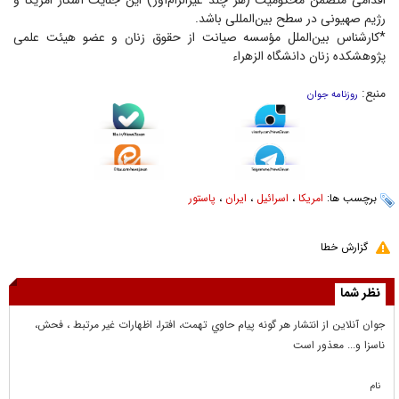
اقدامی متضمن محکومیت (هر چند غیرالزام‌آور) این جنایت آشکار امریکا و
رژیم صهیونی در سطح بین‌المللی باشد.
*کارشناس بین‌الملل مؤسسه صیانت از حقوق زنان و عضو هیئت علمی
پژوهشکده زنان دانشگاه الزهراء
منبع:
روزنامه جوان
برچسب ها:
امریکا
،
اسرائیل
،
ایران
،
پاستور
گزارش خطا
نظر شما
جوان آنلاين از انتشار هر گونه پيام حاوي تهمت، افترا، اظهارات غير مرتبط ، فحش،
ناسزا و... معذور است
نام