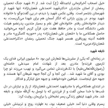
خیل اصحاب آخرالزمانی اباعبدالله (ع) ثبت شد. از ۶۱ شهید جنگ تحمیلی
رمضان از استان مازندران «دکترشهید احمدعلی شعبان‌نژاد» تنها شهید از
شهرستان بابلسر است. وقتی عکس شهید را دیدم، در پی گفت‌و‌گو با خانواده
شهید بودم. در روزی بارانی که انگار آسمان هم برای شهدا می‌گریست، به
دیدار خانواده‌اش رفتم. خانواده‌ای اهل علم و بسیار متدین، پدرعضو هیئت
علمی دانشگاه است و مادر حافظ هفت جزء قرآن کریم. آنچه می‌خوانید
حاصل همکلامی ما با «شعبان علی شعبان‌نژاد» پدر «حوریه کاسگری» مادر و
فاطمه آدینه پورباقری همسر شهید جنگ تحمیلی رمضان «دکتراحمد‌علی
شعبان‌نژادعربی» است.
نابغه شهید
در زمانه‌ای که یکی از سلبریتی‌ها شعارش این بود ۸۰ میلیون ایرانی فدای یک
تارموی فرزندم! مادری بعد از شهادت امام سیدعلی خامنه‌ای
(رضوان‌الله‌تعالی‌علیه) با تک‌فرزندش تماس می‌گیرد و نهیب می‌زند تو چرا
بودی و آقای ما شهید شد... این کجا و آن کجا! جبهه شیطان آنها هستند و
جبهه حق اینجاست. شیاطین خودخواهند و جبهه حق ایثارگر و فداکار.
در ابتدای همکلامی‌ام با مادرشهید احمد‌علی شعبان‌نژاد از راز و نیازش در دل
شب‌ها با خدا سخن گفت و از فرزندی که با توسل به آل‌الله متولد و نابغه
شد. مادر شهید اینطور زندگی پسر نخبه‌اش را برای‌مان روایت کرد:
پسرم وقتی دنیا آمد خیلی ضعیف بود، به طهارت روح و تربیتش خیلی