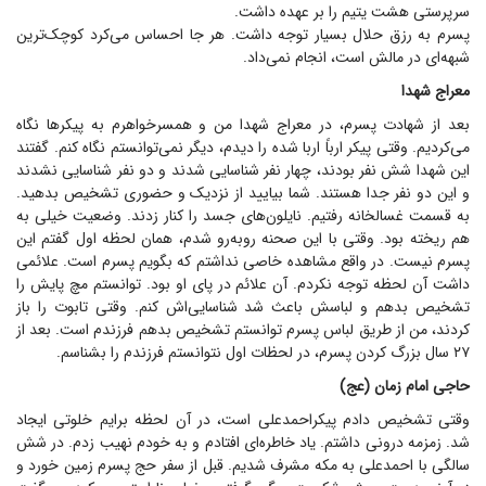
سرپرستی هشت یتیم را بر عهده داشت.
پسرم به رزق حلال بسیار توجه داشت. هر جا احساس می‌کرد کوچک‌ترین
شبهه‌ای در مالش است، انجام نمی‌داد.
معراج شهدا
بعد از شهادت پسرم، در معراج شهدا من و همسرخواهرم به پیکر‌ها نگاه
می‌کردیم. وقتی پیکر ارباً اربا شده را دیدم، دیگر نمی‌توانستم نگاه کنم. گفتند
این شهدا شش نفر بودند، چهار نفر شناسایی شدند و دو نفر شناسایی نشدند
و این دو نفر جدا هستند. شما بیایید از نزدیک و حضوری تشخیص بدهید.
به قسمت غسالخانه رفتیم. نایلون‌های جسد را کنار زدند. وضعیت خیلی به
هم ریخته بود. وقتی با این صحنه روبه‌رو شدم، همان لحظه اول گفتم این
پسرم نیست. در واقع مشاهده خاصی نداشتم که بگویم پسرم است. علائمی
داشت آن لحظه توجه نکردم. آن علائم در پای او بود. توانستم مچ پایش را
تشخیص بدهم و لباسش باعث شد شناسایی‌اش کنم. وقتی تابوت را باز
کردند، من از طریق لباس پسرم توانستم تشخیص بدهم فرزندم است. بعد از
۲۷ سال بزرگ کردن پسرم، در لحظات اول نتوانستم فرزندم را بشناسم.
حاجی امام زمان (عج)
وقتی تشخیص دادم پیکراحمد‌علی است، در آن لحظه برایم خلوتی ایجاد
شد. زمزمه درونی داشتم. یاد خاطره‌ای افتادم و به خودم نهیب زدم. در شش
سالگی با احمد‌علی به مکه مشرف شدیم. قبل از سفر حج پسرم زمین خورد و