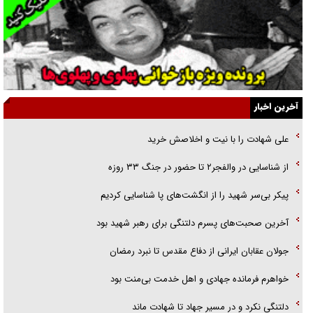
انگشت‌های پا شناسایی کردیم
نسلی که آنلاین الگو می‌گیرد
گفت‌وگو با آیت‌الله جاودان/ جفای مخالفان مکانت معنوی رهبر شهید را
ارتقا می‌داد
آخرین اخبار
راننده مست به قانون می‌خندد
علی شهادت را با نیت و اخلاصش خرید
همه آقای دوربینی شده‌ایم!
از شناسایی در والفجر۲ تا حضور در جنگ ۳۳ روزه
قصه ناتمام سرویس مدارس
پیکر بی‌سر شهید را از انگشت‌های پا شناسایی کردیم
آیا مقاومت فلسطین خلع‌سلاح می‌شود؟
آخرین صحبت‌های پسرم دلتنگی برای رهبر شهید بود
جولان عقابان ایرانی از دفاع مقدس تا نبرد رمضان
خواهرم فرمانده جهادی و اهل خدمت بی‌منت بود
دلتنگی نکرد و در مسیر جهاد تا شهادت ماند