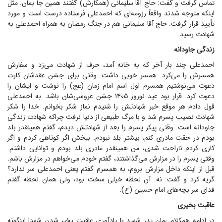
تماس گرفت و گفت: حاج آقا سلیمانی (همکارش) گفتند همین جا بمان. مثل
اینکه متوجه شدند واقعاً رزومه‌ای که احمد‌علی فرستاده درست است و مورد
تأیید قرار گرفت. حاج آقا سلیمانی هم در جنگ رمضان به همراه احمد‌علی به
شهادت رسید.
زندگی جاودانه
احمد‌علی چند بار آخر که به خانه آمد، حرف از شهادت می‌زد و سفارش
همسرش را می‌کرد. همسر خوبی داشت. وقتی برای جشن عقدشان کارت
دعوت می‌نوشتیم همسرم اول اسم امام زمان (عج) را نوشت و ایشان را
دعوت کرد. قرار بود عید نوروز ۱۴۰۵ جشن عروسی‌شان باشد. به احمدعلی
قول دادم هر موقع خبر شهادتش را شنیدم نماز شکر بخوانم. خدا را شکر
شهادت نصیب پسرم شد و با مرگ طبیعی از دنیا نرفت چراکه شهادت زندگی
جاودانه است. وقتی پیکر پسرم را بعد از شهادتش دیدم، گفتم همینقدر بلد
بودم در حقت مادری کنم، بیشتر بلد نبودم. ببخش اگر کوتاهی کردم و اگر
کاری کردم ناراحت شدی، من همینقدر مادری بلد بودم و توانایی داشتم.
وقتی پسرم را در مزارش می‌گذاشتند، گفتم خودم می‌خواهم در مزارش باشم.
قبل از اینکه داخل مزارش بروم، به همسرم گفتم یعنی احمد‌علی سر ندارد؟
گریه کرد و گفت: نه. آن لحظه خیلی سخت بود، ولی همان لحظه گفتم
فدای سر بچه‌های امام حسین (ع).
عاقبت بخیری
در ادامه همکلامی‌مان پدر شهید با یادآوری عاقبت بخیر شدن شهدا اینگونه