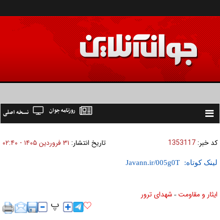
روزنامه جوان
نسخه اصلی
Toggle
navigation
کد خبر:
1353117
تاریخ انتشار:
۳۱ فروردين ۱۴۰۵ - ۰۲:۴۰
لینک کوتاه:
ایثار و مقاومت
شهدای ترور
»