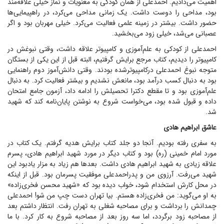
اهمیت می‌دادیم. احمد‌علی از همان کودکی به معنویات و نماز خیلی علاقه‌مند
بود، مداحی را دوست داشت. یک زمانی مداحی می‌کرد، در راهپیمایی‌ها
حضور داشت. بیشتر در زمینه علمی فعالیت می‌کرد. خیلی مهربان بود و اگر
عصبانی می‌شد، خیلی زود می‌بخشید.
احمدعلی از کودکی به علم‌آموزی و کامپیوتر علاقه داشت، وقتی نبوغش در
کامپیوتر را دیدیم، کتاب مرجع برایش گرفتیم، البته قبل از این یکی از بستگان
متوجه نبوغ احمدعلی درکامپیوترشده بودند. وقتی دانش‌آموز دوم راهنمایی
بود به دنبال کسب درآمد بود، مانعش نشدیم و بیشتر فعالیت کرد. به دنبال
علم‌آموزی بود و تا مقطع دکترا تحصیلش را ادامه داد، آزمون جامع امتحان
داده و قبول شده بود، می‌خواست شروع به نوشتن پایان‌نامه کند که شهید
شد.
عاشق ابراهیم هادی
به سفری رفته بودیم. آنجا دو جلد کتاب برایش هدیه گرفتم. یک کتاب در
مورد امام خمینی (ره) بود و کتاب دیگر در مورد شهید ابراهیم هادی، پسرم
علاقه زیادی به شهید ابراهیم هادی داشت. بعد‌ها هم زیاد به مزار یادبود این
شهید می‌رفت. آرزوی من و پدراحمدعلی موفقیت پسرمان بود. قبل از اینکه
در محل کارش استخدام شود، خواب دیده بود که «شهید محسن فخری‌زاده»
به او می‌گوید: من فخری‌زاده هستم. بیا تهران دست چپ من شو! احمدعلی
چمدانش را برداشت و برای مصاحبه شغلی به تهران رفت. انتظار داشتم بعد
از مصاحبه زود برگردد، اما سه روز بعد از مصاحبه شروع به کار کرد. با ما