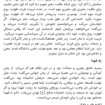
سخنش را آغاز کرد: برای اینکه عاقبت بخیر شویم دعا کنید که اول بخیر باشیم،
برای عاقبت بخیری اول بخیری مهم است. در بحث تربیت فرزند طهارت روح
فرزند مهم است. بوسیدن دست پدرومادر اجازه می‌دهد که طهارت روح
صورت بگیرد. احمدعلی اگر در طول شب بیدار می‌شد، نماز می‌خواند. اگر
خواب‌مان می‌آمد و می‌خواستیم جلویش را بگیریم، ناراحت می‌شد و
می‌گفت می‌خواهید بی‌ایمان شوم. احساسم این است که وقتی مسائل
طهارت روح رعایت شود ذات وجودی فرزند در آن سیرانسانی صورت می‌گیرد.
تربیت فرزند با مادر است. پدر نقش هماهنگ‌کننده دارد و مادر تأثیرگذار است
و زحمات زیادی برای فرزند می‌کشد. نقش پدر هم در تربیت فرزند اهمیت
دارد. من ابتدا شغلم معلمی بود و بعد عضو هیئت علمی دانشگاه شدم. سعی
و تلاشم این بود نان حلال به منزل بیاورم.
راه شهدا
پسرم عاشق رهبری و مملکت بود و در این نظام هم کار می‌کرد. از زمان
کودکی و نوجوانی با من همراه می‌شد. از زمان جوانی می‌گفت بحث عمل
مهم است، زیاد خواندن جواب نمی‌دهد. حرفش حکمیانه بود. می‌گفت
نهایت فلسفه عملی و عرفانی، راه شهداست، شما همان مسیر را انتخاب کنید.
بر خودش امر واجب می‌دانست روز‌های پنج‌شنبه به زیارت شهدا برود و اگر
تهران بود به مسجد و زیارت امامزاده صالح (ع) تهران می‌رفت. دائم با شهدا
محشور بود و این را برای خودش میسر می‌دانست.
تشنه علم و دانش