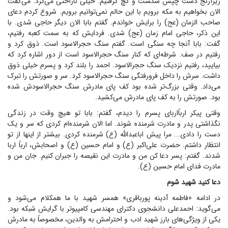
زیرآرنج دست چپش شکست و گچ گرفتیم. خیلی ناراحتی می‌کرد. می‌گفت
الان بخواهیم به مکه برویم با این حالم نمی‌توانیم برویم. شروع کردم دعای
صاحب الزمان (عج) را برایش خواندم. گفتم بابا الان دیگر حاجی شدی. با
این ذکر، حاجی امام زمان (عج) شدی. فردایش که به سمت کعبه رفتیم،
گفت: بابا آنجا چه سنگی است. گفتم سنگ حجر‌الاسود است. ذوق کرد و
رفتیم در صف. شرطه‌ای که کنار سنگ حجرالاسود است از دور اشاره کرد که
بیایید، رفتیم نزدیک سنگ حجرالاسود. احمد را بلند کرد و پسرم خیلی ذوق
داشت. سرش را داخل فرورفتگی سنگ حجرالاسود کرد. سر و صورتش را تبرک
می‌داد. وقتی بزرگ‌تر شده بود کف پای مادرش سنگ حجرالاسودش شده
بود. صورتش را به کف پای مادرش می‌کشید.
وقتی پیکر ارباًاربای پسرم را دیدم، گفتم: بابا تو هیچ وقت در زندگی
نگذاشتی پدر و مادرت شرمنده شوند. اما الان شرمنده‌ام کردی که سر و یک
دست را دادی... مرا پیش اباعبدالله (ع) شرمنده کردی. بیشتر از اینها از تو
انتظار داشتم. حضرت علی‌اکبر (ع) و امام حسین (ع) و اصحابش، ارباً اربا
شدند. گفتم: پسر دعا کن من و مادرت این نقیصه را جبران کنیم. جان من و
مادرت فدای امام حسین (ع).
دعا کنید شهید شوم
در ادامه «فاطمه آدینه پورباقری» همسر شهید با ما همکلام می‌شود و
می‌گوید: احمد‌علی دانشجوی دکترای مهندسی کامپیوتر با گرایش شبکه بود.
یکی از ویژگی‌های بارز شهید ادب و احترامش به والدین، مخصوصاً به مادرش