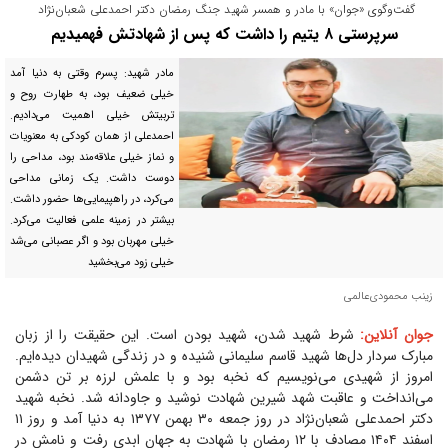
گفت‌و‌گوی «جوان» با مادر و همسر شهید جنگ رمضان دکتر احمدعلی شعبان‌نژاد
سرپرستی ۸ یتیم را داشت که پس از شهادتش فهمیدیم
مادر شهید: پسرم وقتی به دنیا آمد
خیلی ضعیف بود، به طهارت روح و
تربیتش خیلی اهمیت می‌دادیم.
احمد‌علی از همان کودکی به معنویات
و نماز خیلی علاقه‌مند بود، مداحی را
دوست داشت. یک زمانی مداحی
می‌کرد، در راهپیمایی‌ها حضور داشت.
بیشتر در زمینه علمی فعالیت می‌کرد.
خیلی مهربان بود و اگر عصبانی می‌شد
خیلی زود می‌بخشید
زینب محمودی‌عالمی
جوان آنلاین:
شرط شهید شدن، شهید بودن است. این حقیقت را از زبان
مبارک سردار دل‌ها شهید قاسم سلیمانی شنیده و در زندگی شهیدان دیده‌ایم.
امروز از شهیدی می‌نویسیم که نخبه بود و با علمش لرزه بر تن دشمن
می‌انداخت و عاقبت شهد شیرین شهادت نوشید و جاودانه شد. نخبه شهید
دکتر احمدعلی شعبان‌نژاد در روز جمعه ۳۰ بهمن ۱۳۷۷ به دنیا آمد و روز ۱۱
اسفند ۱۴۰۴ مصادف با ۱۲ رمضان با شهادت به جهان ابدی رفت و نامش در