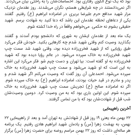
بود که یک نوع الگوی رفتاری بود. احساسات‌شان را به راحتی بیان می‌کردند.
اگر نمی‌دانستند در چه شرایطی هستم، نگران می‌شدند. روز عقدمان نزدیک
مزار شهید مدافع حرم علیرضا بریری در امامزاده ابراهیم (ع) رفتیم. گفتند
یکی از دعا‌های لحظه عقدمان این باشد که دعا کنید به شهادت برسم. شهید
حقیقی بشوم نه حکمی. می‌خواهم واقعاً در راه خدا کشته شوم.
یک ماه بعد از عقدمان ایشان به شهری که دانشجو بودم آمدند و گفتند
بگذارید وصیت کنم وقتی شهید شدم چه کار‌هایی بکنید. خودش فکر می‌کرد
طبق رؤیایی که از شهید فخری‌زاده دیده بود، وقتی شهید شد سمت چپ
شهید فخری‌زاده به خاک سپرده می‌شود. در عالم رؤیا دیده بود که شهید
فخری‌زاده به او گفته است: بیا تهران و دست چپم شو. فکر می‌کرد این اشاره
به این است که او شهید می‌شود و سمت چپ شهید فخری‌زاده به خاک
سپرده می‌شود. احمد‌علی آن روز گفت که وصیت می‌کنم اگر شهید شدم و
پدر و مادرم در قید حیات بودند، امامزاده ابراهیم (ع) به خاک سپرده شوم.
اگر نه امامزاده صالح (ع) تجریش سمت چپ شهید فخری‌زاده به خاک
سپرده شوم. این اولین باری بود که به من وصیت کرد. دومین وصیت‌شان
شب قبل از شهادت‌شان بود که با من تماس گرفتند.
آخرین راهپیمایی
۲۲ بهمن ماه یعنی ۱۹ روز قبل از شهادتش به تهران آمد و بعد از راهپیمایی ۲۲
بهمن، به بهشت زهرا (س) و یادمان شهید ابراهیم هادی رفتیم. یک برنامه
هر ساله‌ای داشت که روز ۲۲ بهمن مراسم روضه برای حضرت زهرا (س) برگزار