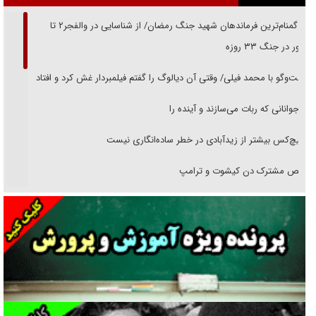
از گمنام‌ترین فرماندهان شهید جنگ رمضان/ از شناسایی در والفجر۲ تا
حضور در جنگ ۳۳ روزه
گفت‌وگو با محمد فیلی/ وقتی آن دیالوگ را گفتم فیلمبردار غش کرد و افتاد
نوجوانانی که ربات می‌سازند و آینده را
هیچ‌کس بیشتر از زیدآبادی در خطر ساده‌انگاری نیست
رقص مشترک دن کیشوت و ترامپ
دنده دولت به واگذاری مسئله‌دار ایران‌خودرو/ خصوصی‌سازی یا انحصار؟
غریزه‌ی بقا و آقای باقی و رفقا
جراحی‌های زیبایی با مدرک فوق‌دیپلم! + گفت‌وگو با متهم
گفت‌وگو با همسر یکی از شهدای جنگ رمضان/ پیکر بی‌سر شهید را از