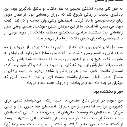
به طور کلی پسرم تشنگی عجیبی به علم داشت و عاشق یادگیری بود. این
یادگیری عجیب از زمانی شروع شد که دوران راهنمایی بود. از همان موقع
زبان برنامه‌نویسی را یاد گرفت. احمد‌علی وقتی وارد کسب و کار شد، گفت
جهاد فی سبیل الله است. ما از این حرفش خیلی خوشحال شدیم. وقتی سوم
راهنمایی بود پیشنهاد طراحی سایت‌های مختلف داشت. در مورد برخی از
پیشنهاد‌هایی که برای کارش داشت از ما نظر می‌خواست.
سه سال اخیر آخرین رزومه‌ای که از او داریم به تعداد زیادی از زبان‌های زنده
دنیا توانایی برنامه‌نویسی داشت. می‌گفت من تسلط کامل دارم. این اواخر به
مادرش گفت هیچ زبان برنامه‌نویسی نیست که تسلط نداشته باشم. یکی از
خصوصیات اصلی‌اش این بود که کاری را شروع نمی‌کرد و اگر شروع می‌کرد،
استمرار داشت. خوب شدن هر روزه‌اش را شاهد بودیم. در زمینه یادگیری
مسائل علمی خیلی استمرار داشت. دست قوی و تندی داشت. کاری که
دیگران در چند ماه انجام می‌دادند او در یک هفته انجام می‌داد.
خیر و بخشنده بود
من خودم در اواخر دفاع مقدس به جبهه رفتم. می‌خواستم قدمی برای
کشورمان بردارم، اما پسرم از من جلو زد. احمدعلی فرد خیری بود و سعی
می‌کرد به اندازه‌ای که وضعیت مالی‌اش اجازه می‌دهد به کسانی که اطرافش
بودند یا دیگران کمک بکند. در مسیر خیر قرار داشت. وقتی به شهادت رسید
از کمیته امداد با من تماس گرفتند و گفتند پسرتان به نیت امام رضا (ع)