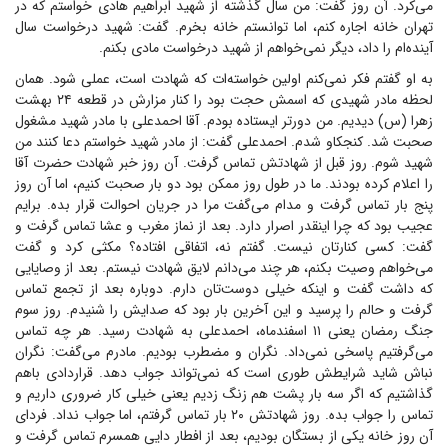
می‌کرد. آن روز گفت: من سال گذشته از شهید ابراهیم هادی خواستم که در
تهران خانه اجاره کنم، اما توانستم خانه بخرم. گفت: شهید درخواست سال
آینده‌ام را داد، دیگر نمی‌خواهم از شهید درخواست مادی بکنم.
به او گفتم فکر نمی‌کنم اولین خواسته‌ات که شهادت است، عملی شود. همان
لحظه مادر شهیدی که اسمش حجت بود را کنار مزارش در قطعه ۲۴ بهشت
زهرا (س) دیدیم. من دورتر ایستاده بودم. آقا احمد‌علی با مادر شهید مشغول
صحبت شد. کنجکاو شدم. احمد‌علی گفت: از مادر شهید خواستم دعا کنند من
شهید شوم. روز قبل از شهادتش تماس گرفت. آن روز خبر شهادت حضرت آقا
را اعلام کرده بودند. ما در طول روز ممکن بود دو بار صحبت کنیم، اما آن روز
پنج بار تماس گرفت و مدام می‌گفت مرا در جریان احوالت قرار بده. برایم
عجیب بود که چرا اینقدر اصرار دارد. بعد از نماز مغرب و عشا تماس گرفت و
گفت: کسی کنارتان نیست. گفتم نه، اتفاقی افتاده؟ مکثی کرد و گفت
می‌خواهم وصیت بکنم، هر چند می‌دانم لایق شهادت نیستم. بعد از وصایایی
که داشت گفت و اینکه خیلی دوست‌تان دارم. دوباره بعد از تجمع تماس
گرفت و حالم را پرسید و این آخرین بار بود که صدایش را شنیدم. روز سوم
جنگ رمضان یعنی ۱۱ اسفندماه، احمدعلی به شهادت رسید. هر چه تماس
می‌گرفتیم پاسخی نمی‌داد. نگران و مضطرب بودیم. مادرم می‌گفت: نگران
نباش شاید شرایطش طوری است که نمی‌تواند جواب دهد. قراردادی باهم
گذاشتیم که اگر سه بار پشت هم زنگ زدیم یعنی خیلی کار ضروری داریم و
تماس را جواب بده. روز شهادتش ۲۰ بار تماس گرفتم، اما جواب نداد. فردای
آن روز خانه یکی از بستگان بودیم، بعد از افطار دایی همسرم تماس گرفت و