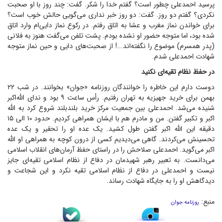
پرسید احمد‌علی چطور است؟ گفتم خدا را شکر. گفت: چند روز با او صحبت
نکردی؟ گفتم دو روز. گفت: دو روز خبر نداری می‌گویی حالش خوب است؟
برای خواندن نماز مغرب و عشا به اتاق رفتم. در رکوع نماز دایی‌ام وارد اتاق
شده بود، اما متوجه حضور او نشده بودم. پشت تلفن می‌گفت هنوز به فلانی
(پدر همسرم) موضوع را نگفته‌اند...! از صحبت‌های دایی و حین نماز متوجه
شهادت احمدعلی شدم.
در حفظ نظام تقیه‌ای نکنید
دوست دارم این خاطره را خوانندگان روزنامه «جوان» بخوانند. در شب ۲۲
بهمن برای خرید جهیزیه به تهران رفتیم. رأس ساعت ۹ بود و ندای الله‌اکبر
شنیده می‌شد. احمدعلی بین جمعیت مرکز خرید بلندبلند شروع کرد به الله
اکبر و تکبیر گفتن. من و مادرم هم با ایشان همراهی کردیم. حدود ۱۰ الی ۱۵
دقیقه این الله اکبر گفتن طول کشید. یک عده او را تحقیر و یک عده
تحسینش می‌کردند. گاهی می‌دیدیم کسی از درون کوچه به همراهی او الله
اکبر می‌گوید. احمدعلی صلاحش را در راستای حفظ آرمان‌های انقلاب اسلامی
می‌دانست. به تعبیر رهبر شهیدمان در دفاع از نظام اسلامی تقیه‌ای جایز
نیست و احمدعلی در دفاع از نظام اسلامی تقیه نکرد و این شجاعت و
دیدگاهش او را به جایگاه شهادت رساند.
منبع:
روزنامه جوان