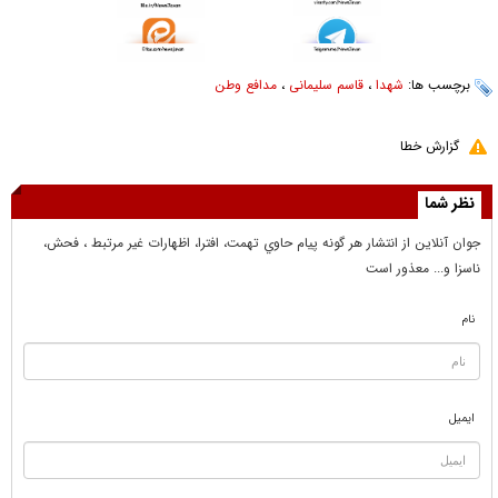
برچسب ها:
شهدا
،
قاسم سلیمانی
،
مدافع وطن
گزارش خطا
نظر شما
جوان آنلاين از انتشار هر گونه پيام حاوي تهمت، افترا، اظهارات غير مرتبط ، فحش،
ناسزا و... معذور است
نام
ایمیل