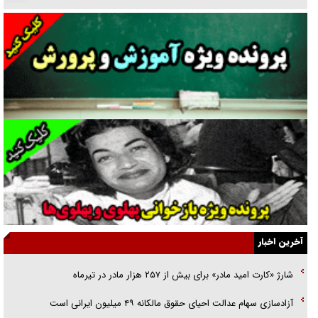
دنده دولت به واگذاری مسئله‌دار ایران‌خودرو/ خصوصی‌سازی یا انحصار؟
غریزه‌ی بقا و آقای باقی و رفقا
جراحی‌های زیبایی با مدرک فوق‌دیپلم! + گفت‌وگو با متهم
گفت‌وگو با همسر یکی از شهدای جنگ رمضان/ پیکر بی‌سر شهید را از
انگشت‌های پا شناسایی کردیم
نسلی که آنلاین الگو می‌گیرد
گفت‌وگو با آیت‌الله جاودان/ جفای مخالفان مکانت معنوی رهبر شهید را
ارتقا می‌داد
آخرین اخبار
راننده مست به قانون می‌خندد
شارژ «کارت امید مادر» برای بیش از ۲۵۷ هزار مادر در تیرماه
همه آقای دوربینی شده‌ایم!
آزادسازی سهام عدالت احیای حقوق مالکانه ۴۹ میلیون ایرانی است
قصه ناتمام سرویس مدارس