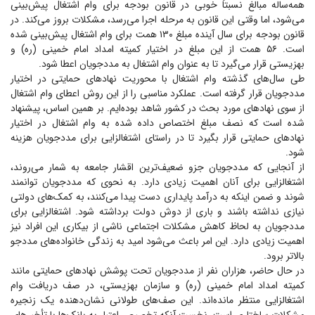
همه‌ساله مبالغ نسبتاً خوبی در قانون بودجه برای وام اشتغال پیش‌بینی
می‌شود، اما وقتی این قانون به مرحله اجرا می‌رسد، مشکلات بروز می‌کند. در
قانون بودجه برای سال آینده مبلغ ۱۳۰ همت برای وام اشتغال پیش‌بینی شده
است. ۵۶ همت از این مبلغ در اختیار کمیته امداد امام خمینی (ره) و
بهزیستی قرار می‌گیرد تا به عنوان وام اشتغال به مددجویان اعطا شود.
طی سال‌های گذشته وام اشتغال با محوریت نهاد‌های حمایتی در اختیار
مددجویان قرار گرفته است. عملکرد مناسبی را از این روش اعطای وام اشتغال
از سوی نهاد‌های مورد بحث در کشور شاهد بوده‌ایم. بر همین اساس، پیشنهاد
شده است که نصف مبلغ اختصاص داده شده به وام اشتغال در اختیار
نهاد‌های حمایتی قرار بگیرد تا در راستای اشتغالزایی برای مددجویان هزینه
شود.
از آنجایی که مددجویان جزو ضعیف‌ترین اقشار جامعه به شمار می‌روند،
اشتغالزایی برای آنان اهمیت زیادی دارد. به نحوی که مددجویان توانمند
شوند و ضمن اینکه به درآمد پایداری دست پیدا می‌کنند، به کمک‌های دولتی
نیازی نداشته باشند و باری از دوش دولت برداشته شود. اشتغالزایی برای
مددجویان به لحاظ کاهش مشکلات اجتماعی ناشی از بیکاری این افراد نیز
اهمیت زیادی دارد. این امر باعث می‌شود امید به زندگی خانواده‌های مددجو
بالاتر برود.
در حال حاضر، هزاران نفر از مددجویان تحت پوشش نهاد‌های حمایتی مانند
کمیته امداد امام خمینی (ره) و سازمان بهزیستی، در صف دریافت وام
اشتغالزایی منتظر مانده‌اند. این صف‌های طولانی نشان‌دهنده یک زنجیره