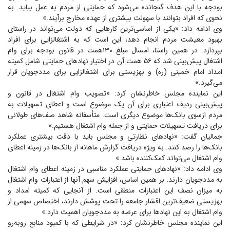
بودجه با این هدف گنجانده می‌شود که حمایتی از مردم به عمل بیاید. به
نحوی که افراد بتوانند با سهولت بیشتری از عهده مخارج برآیند.»
وی ادامه داد: «یکی از اساسی‌ترین کار‌هایی که دولت می‌تواند در راستای
بهبود معیشت مردم انجام دهد، این است که به اشتغالزایی برای افراد
بپردازد. در همین راستا، امسال مبلغ ۱۳۰همت در قانون بودجه برای وام
اشتغال پیش‌بینی شد که ۵۶ همت آن در اختیار نهاد‌های حمایتی شامل کمیته
امداد امام خمینی (ره) و بهزیستی برای اشتغالزایی برای مددجویان قرار
می‌گیرد.»
این نماینده مجلس خاطرنشان کرد: «تصویب وام اشتغال در قانون و
پیش‌بینی ردیف اعتباری برای آن یک موضوع است و اعطای تسهیلات به
مردم ازسوی بانک‌ها موضوع دیگری است. متأسفانه شاهد صف‌های طولانی
برای دریافت تسهیلات حمایتی و از جمله وام اشتغال هستیم.»
جمالیان گفت: «نهاد‌های نظارتی و مجلس باید با دقت بیشتری عملکرد
بانک‌ها را رصد کنند. به ویژه دریافت گزارش ماهانه از بانک‌ها در زمینه اعطای
وام اشتغال می‌تواند کمک‌کننده باشد.»
وی ادامه داد: «نهاد‌های حمایتی عملکرد مناسبی در زمینه اعطای وام اشتغال
به مددجویان دارند. بر همین اساس، افزایش سهم آنها از اعتبارات وام اشتغال
به میزان نصف این اعتبارات منطقی است. از آنجایی که کمیته امداد و
بهزیستی ضعیف‌ترین اقشار جامعه را تحت پوشش دارند، اختصاص سهمی از
وام اشتغال به این نهاد‌ها برای عرضه به مددجویان اهمیت دارد.»
این نماینده مجلس خاطرنشان کرد: «در شرایطی که با کمبود منابع روبه‌رو