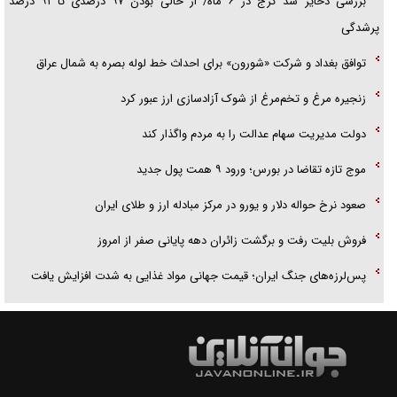
بررسی ذخایر سد کرج در ۶ ماه/ از خالی بودن ۹۷ درصدی تا ۹۱ درصد
پرشدگی
توافق بغداد و شرکت «شورون» برای احداث خط لوله بصره به شمال عراق
زنجیره مرغ و تخم‌مرغ از شوک آزادسازی ارز عبور کرد
دولت مدیریت سهام عدالت را به مردم واگذار کند
موج تازه تقاضا در بورس؛ ورود ۹ همت پول جدید
صعود نرخ حواله دلار و یورو در مرکز مبادله ارز و طلای ایران
فروش بلیت رفت و برگشت زائران دهه پایانی صفر از امروز
پس‌لرزه‌های جنگ ایران؛ قیمت جهانی مواد غذایی به شدت افزایش یافت