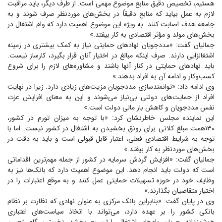
هستیم، تخصیص دقیق منابع موضوع مهمی است. از طرف دیگر، باید مراقبت
لازم به عمل بیاید که منابع دقیقاً در بخش‌های موردنظر صرف شوند و به
جامعه هدف اصابت کنند. به ویژه این موضوع اهمیت دارد که وام اشتغال در
بخش‌های مولد و مؤثر اقتصادی به کار بیفتد.»
جمالیان گفت: «مددجویان نهاد‌های حمایتی نیاز به کمک بیشتری در زمینه
اشتغالزایی دارند. صرف اینکه مبالغ در اختیار آنان قرار بگیرد، کارساز نیست.
باید نهاد‌های حمایتی در کنار آنها باشند و مشاوره‌های لازم را برای شروع
کسب‌و‌کار و ادامه آن به افراد بدهند.»
وی ادامه داد: «توانمندسازی مددجویان مزیت‌های زیادی دارد. زیرا در نهایت
افراد از حمایت‌های دولتی بی‌نیاز می‌شوند و این به معنای افزایش عزت
نفس مددجویان و کاهش بار مالی دولت است.»
این نماینده مجلس خاطرنشان کرد: «با توجه به میزان تورم در کشور،
۱۳۰همت مبلغ کلانی برای رونق بخشیدن به اشتغال در کشور نیست. اما با
توجه به شرایط اقتصادی فعلی، اعتبار قابل قبولی است و باید به دقت در
بخش‌های موردنظر به کار بیفتد.»
جمالیان گفت: «افزایش گردش سرمایه در کشور از جمله مهم‌ترین اقداماتی
است که دولت باید انجام دهد. این موضوع اهمیت دارد که بانک‌ها نیز به
وظایف خود در حوزه تسهیلات حمایتی عمل کنند و به موقع اعتبارات را در
اختیار متقاضیان بگذارند.»
وی در پایان گفت: «بنابراین بانک مرکزی به عنوان نهادی که نظارت بر نظام
بانکی کشور را بر عهده دارد، می‌تواند با اتخاذ سیاست‌های اعتباری