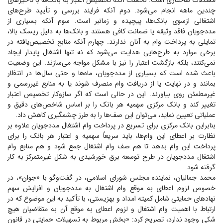
مشکلات ساختاری است. نخست آنکه تخصیص اعتبار به بانک‌ها با تأخیر‌های
چندین ماهه انجام می‌شود. دوم آنکه فرایند بررسی و تأیید طرح‌های
اشتغالی ازسوی بانک‌ها، پیچیده و زمانبر است. سوم آنکه بسیاری از
مددجویان فاقد وثیقه یا ضمانت کافی هستند و بانک‌ها به دلیل ریسک بالا،
تمایلی به پرداخت وام به آنان ندارند. چهارم آنکه منابع تخصیص‌یافته در
برخی موارد به طرح‌هایی هدایت می‌شود که نه تنها اشتغال پایدار ایجاد
نمی‌کنند، بلکه بازگشت اعتبار را نیز با مشکل مواجه می‌سازند. این وضعیت
باعث شده است که بسیاری از مددجویان، ماه‌ها و حتی سال‌ها در انتظار
بمانند و در نهایت یا از دریافت وام منصرف شوند یا به منابع غیررسمی و
غیرمطمئن روی بیاورند. این در حالی است که اگر سازوکار تخصیص اعتبار
تغییر کند و بانک مرکزی سهمیه هر بانک را بر اساس شاخص‌های دقیق و
عملیاتی تعیین نماید، می‌توان این صف‌ها را به طرز چشمگیری کاهش داد.
بنابراین بانک مرکزی برای تسریع در پرداخت وام اشتغال مددجویان علاوه بر
نظارت بر اعطای این وام‌ها، باید سریعاً سهمیه و اعتبار هر بانک را برای
پرداخت این وام بدهد تا هم صف وام اشتغال جمع شود و هم منابع وام
اشتغال مددجویان در طرح توسعه برق خورشیدی به شکل غیرمتمرکز به کار
گرفته شود.
محمد جمالیان، نماینده مجلس شورای اسلامی، در گفت‌و‌گو با «جوان»، در
خصوص لزوم اعطای به موقع وام اشتغال به مددجویان و افزایش سهم
نهاد‌های حمایتی شامل کمیته امداد و بهزیستی، با تأکید به این موضوع که در
ارتباط با اهمیت وام اشتغال و لزوم اعطای به موقع آن به متقاضیان هیچ
شکی وجود ندارد، تصریح کرد: «بخش مربوط به تسهیلات حمایتی در قانون