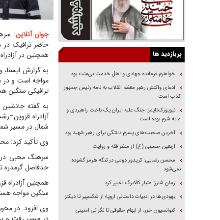
جوان آنلاین:
سرهنگ
حاضر ترافیک در 
پربازدید ها
همچنین در آزادراه
به گزارش ایسنا، 
خواهرم فرمانده جهادی و اهل خدمت بی‌منت بود
مواجه است و در مس
ادعای واکنش رهبر معظم انقلاب به نامه رئیس جمهور
ترافیکی سنگین هس
کذب است
به گفته جانشین پ
نیویورک‌تایمز: جنگ علیه ایران یک باخت راهبردی و
آزادراه قزوین–رش
مایه شرم بوده است
شمال در مسیر شما
آخرین صحبت‌های پسرم دلتنگی برای رهبر شهید بود
وی تأکید کرد: مح
اربعین حسینی (ع) از منظر فقه و روایت
سرهنگ محبی در اد
محسن رضایی: کریدور دومی در تنگه هرمز گشوده
حدفاصل گرمدره تا 
نمی‌شود
همچنین آزادراه قز
زمان شارژ اعتبار کالابرگ تغییر کرد
سنگین مواجه هستن
یهودی‌ها در ادبیات داستانی اروپا؛ از شکسپیر تا دیکنز
وی افزود: در محور
کنوانسیون خزر، از ابهام حقوقی تا نگرانی امنیتی
در مسیر رفت و بر