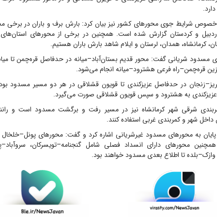
ارد.
وص شرایط جوی محور‌های کشور نیز بیان کرد: بارش برف و باران در برخی محو
اردبیل و کردستان گزارش شده است. همچنین در برخی از محور‌های استان‌های 
ان، کرمانشاه، همدان، لرستان و ایلام شاهد بارش باران هستیم.
ای مسدود شریانی گفت: محور قدیم بستان‌آباد–میانه در حدفاصل قره‌چمن تا می
زین قره‌چمن–راه فرعی هشترود–میانه انجام می‌شود.
بریز–زنجان در حدفاصل عزیزکندی تا قویون قشلاقی در هر دو مسیر مسدود بوده
عزیزکندی به هشترود و سپس قویون قشلاقی صورت می‌گیرد.
مربندی شرقی شهر کرمانشاه نیز در مسیر رفت و برگشت مسدود است و رانندگا
داخل شهر و کمربندی غربی استفاده کنند.
یان به محور‌های مسدود غیرشریانی اشاره کرد و گفت: محور‌های پونل–خلخال
چنین محور‌های دارای انسداد فصلی شامل گنجنامه–تویسرکان، سروآباد–پاو
ازک–بلده تا اطلاع بعدی مسدود خواهند بود.