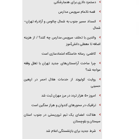
دستمزد دلاری برای هنجارشکنی
قصه ناتمام سرویس مدارس
انسداد مسیر جنوب به شمال چالوس و آزادراه تهران–
شمال
والدین با تخلف سرویس مدارس چه کنند؟ / از هزینه
اضافه تا معطلی دانش‌آموز
کاظمی: رسانه خاستگاه اعتمادسازی است
چرا ساخت آرامستان‌های جدید تهران با تعلل وقفه
مواجه شد؟
روایت کولیوند از خدمات هلال احمر در اربعین
حسینی
امروز ۵۰ هزار تردد در مرز مهران ثبت شد
ترافیک در محور‌های کندوان و هراز سنگین است
هلاکت اعضای یک تیم تروریستی در جنوب استان
سیستان و بلوچستان
شرط جدید برای بازنشستگی اعلام شد