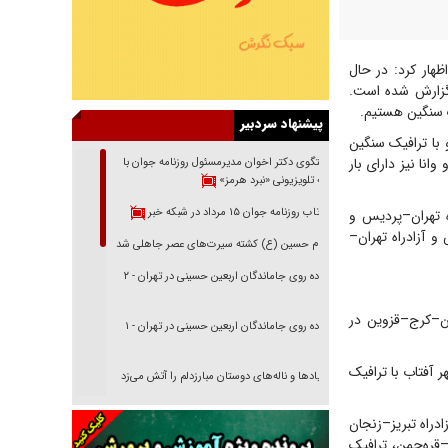
ار کرد: در حال
گزارش شده است.
ک سنگین هستیم.
پیشنهاد سردبیر
با ترافیک سنگین
نا نیز دارای بار
گفتگوی دکتر اخوان مدیرمسئول روزنامه جوان با
برنامه تلویزیونی «نبرد هرمز»
بازتاب روزنامه جوان ۱۵ مرداد در شبکه خبر
ه تهران–پردیس و
 آزادراه تهران–
امام حسین (ع) کشته سیرت‌های عصر جاهلی شد
پیاده روی جاماندگان اربعین حسینی در تهران - ۲
ان–کرج–قزوین در
پیاده روی جاماندگان اربعین حسینی در تهران - ۱
 آفتاب با ترافیک
فریاد‌ها و ناله‌های دوستان مبارزدلم را آتش می‌زد
تغییر رویه دشمن در ترور از شیخ فضل‌الله تا مصباح
دراه تبریز–زنجان
یزدی
قره‌چمن، ترافیک