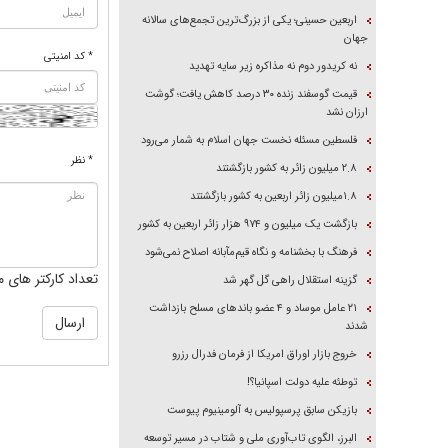
اربعین حسینی؛ یکی از بزرگ‌ترین تجمع‌های سالانه
جهان
* کد امنیتی
نه کریدور دوم نه مذاکره زیر سایه تهدید
قیمت گوسفند زنده ۳۰ درصد کاهش یافت؛ گوشت
ارزان نشد
فلسطین مسئله نخست جهان اسلام به شمار می‌رود
* نظر
۲.۸ میلیون زائر به کشور بازگشتند
۱.۸میلیون زائر اربعین به کشور بازگشتند
بازگشت یک میلیون و ۹۷۴ هزار زائر اربعین به کشور
فرهنگ با بخشنامه و نگاه قیم‌مآبانه اصلاح نمی‌شود
تعداد کارکتر های م
گزینه استقلال راهی گل گهر شد
۲۱ عامل موساد و ۴ عضو باند‌های مسلح بازداشت
شدند
خروج بازار اوراق امریکا از فرمان فدرال رزرو
توطئه علیه دولت اسپانیا؟!
بازیکن سابق پرسپولیس به آلومینیوم پیوست
البرز، الگوی تاب‌آوری ملی و شتاب در مسیر توسعه