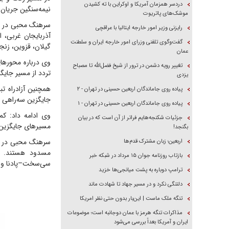
دردسر همزمان آمریکا و اوکراین با ته کشیدن
نیمه‌سنگین جریان د
موشک‌های پاتریوت
سرهنگ محبی در خص
رایزنی وزیر امور خارجه ایتالیا با عراقچی
آذربایجان غربی، 
گفت‌وگوی تلفنی وزرای امور خارجه ایران و سلطنت
گیلان، قزوین، زنج
عمان
وی درباره محور‌ه
تغییر رویه دشمن در ترور از شیخ فضل‌الله تا مصباح
تردد از مسیر جایگ
یزدی
همچنین آزادراه ت
پیاده روی جاماندگان اربعین حسینی در تهران - ۲
جایگزین سه‌راهی 
پیاده روی جاماندگان اربعین حسینی در تهران - ۱
وی ادامه داد: ک
جزئیات شکنجه‌هایم فراتر از آن است که در بیان
مسیر‌های جایگزین 
بگنجد!
سرهنگ محبی در پا
اربعین؛ زبان مشترک قدم‌ها
مسدود هستند. هم
بازتاب روزنامه جوان ۱۵ مرداد در شبکه خبر
سی‌سخت–پادنا و و
ترامپ دوباره به پشت میانجی‌ها خزید
دلتنگی نکرد و در مسیر جهاد تا شهادت ماند
تنگه ملک ماست | این‌بار بدون حتی نظر امریکا
مذاکرات تنگه هرمز با عمان دوجانبه است؛ موضوعات
ایران و آمریکا بعداً بررسی می‌شود