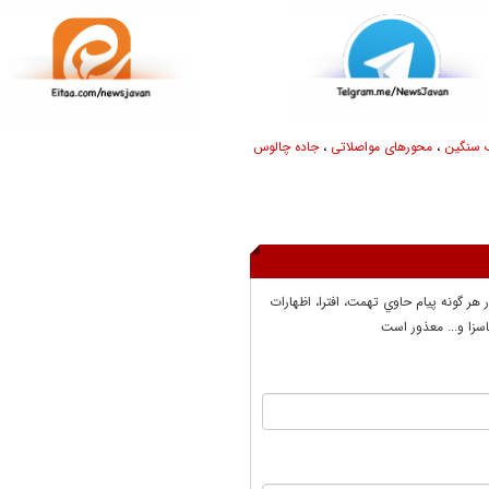
 سنگین
،
محورهای مواصلاتی
،
جاده چالوس
ر هر گونه پيام حاوي تهمت، افترا، اظهارات
سزا و... معذور است