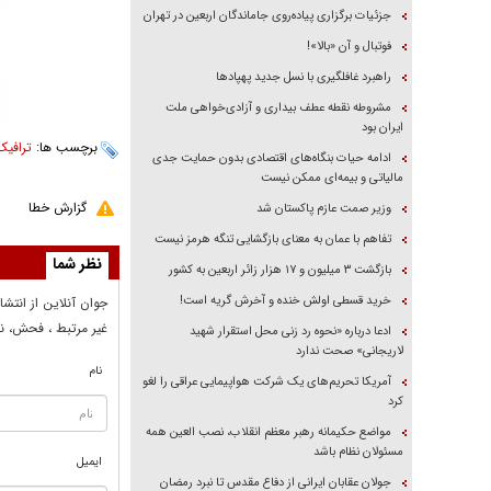
جزئیات برگزاری پیاده‌روی جاماندگان اربعین در تهران
فوتبال و آن «بالا»!
راهبرد غافلگیری با نسل جدید پهپاد‌ها
مشروطه نقطه عطف بیداری و آزادی‌خواهی ملت
ایران بود
برچسب ها:
ترافیک
ادامه حیات بنگاه‌های اقتصادی بدون حمایت جدی
مالیاتی و بیمه‌ای ممکن نیست
گزارش خطا
وزیر صمت عازم پاکستان شد
تفاهم با عمان به معنای بازگشایی تنگه هرمز نیست
نظر شما
بازگشت ۳ میلیون و ۱۷ هزار زائر اربعین به کشور
خرید قسطی اولش خنده و آخرش گریه است!
جوان آنلاين از انتشا
غير مرتبط ، فحش، نا
ادعا درباره «نحوه رد زنی محل استقرار شهید
لاریجانی» صحت ندارد
نام
آمریکا تحریم‌های یک شرکت هواپیمایی عراقی را لغو
کرد
مواضع حکیمانه رهبر معظم انقلاب، نصب العین همه
مسئولان نظام باشد
ایمیل
جولان عقابان ایرانی از دفاع مقدس تا نبرد رمضان