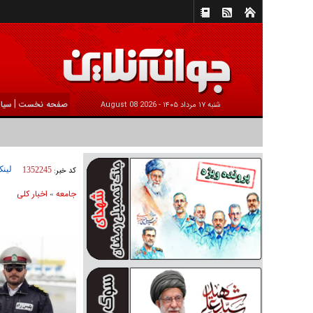
|
صفحه نخست
سیا
شنبه ۱۷ مرداد ۱۴۰۵ -
2026 August 08
لینک
کد خبر:
1352245
جامعه
اخبار كلی
»