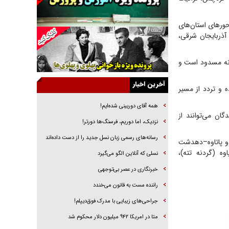
خرید قسطی اولش خنده و آخرش گریه است!
فوتبال و آن «بالا»!
ر‌های استان‌های
آذربایجان شرقی،
راهبرد غافلگیری با نسل جدید پهپاد‌ها
جنجال پزشکان تقلبی در صنعت زیبایی
انه مسدود است و
یهودی‌ها در ادبیات داستانی اروپا؛ از شکسپیر تا
دیکنز
آخرین اخبار
 و تردد از مسیر
گفت‌وگو با خواهر یکی از شهدای جنگ رمضان/
خواهرم فرمانده جهادی و اهل خدمت بی‌منت بود
همه آقای دوربینی شده‌ایم!
ن می‌توانند از
جزئیات شکنجه‌هایم فراتر از آن است که در بیان
نزدیک، اما دوریم، فرسنگ‌ها دورتر!
بگنجد!
رسانه‌های رسمی زبان نسل جدید را از دست داده‌اند
 و پاتاوه–دهدشت
گزارش «جوان» از قوانین سخت‌گیرانه ۶ قاره در
ه (گردنه تته)،
نسلی که آنلاین الگو می‌گیرد
برابر یورش به پاسگاه‌های پلیس
‌خبرنگاری در عصر بی‌توجهی
راننده مست به قانون می‌خندد
جراحی‌های زیبایی با مدرک فوق‌دیپلم!
متا در امریکا ۹۴۲ میلیون دلار محکوم شد