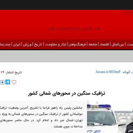
|
|
|
|
|
|
|
|
|
ست
بين‌الملل
اقتصاد
جامعه
فرهنگ‌و‌هنر
ایثار و مقاومت
تاریخ
ورزش
ايران
چندرسان
۲۴ فروردين ۱۴۰۵ - ۱۷:۲۵
 کوتاه:
تاریخ انتشار:
ترافیک سنگین در محور‌های شمالی کشور
جانشین پلیس راه راهور فراجا با تشریح آخرین وضعیت ترافی
مواصلاتی کشور از ترافیک سنگین در محور‌های شمالی به ویژه چا
تهران–شمال خبر داد و اعلام کرد: در حال حاضر محور‌های 
مداخلات جوی هستند.