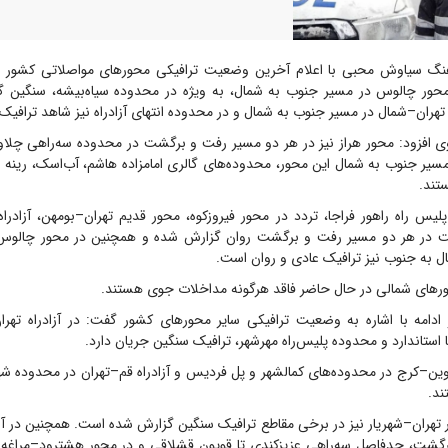
 سیاوش محبی با اعلام آخرین وضعیت ترافیکی محور‌های مواصلاتی کشور اظه
محور چالوس در مسیر جنوب به شمال، به ویژه در محدوده سیاه‌بیشه، سنگین 
 تهران–شمال در مسیر جنوب به شمال و در محدوده انتهای آزادراه نیز شاهد ترافی
وی افزود: محور هراز نیز در هر دو مسیر رفت و برگشت در محدوده سه‌راهی چلاو 
یر جنوب به شمال این محور، محدوده‌های گالری امامزاده هاشم، آب‌اسک، رینه و وا
تند.
لیس راه راهور فراجا، تردد در محور فیروزکوه، محور قدیم تهران–بومهن، آزادرا
ت در هر دو مسیر رفت و برگشت روان گزارش شده و همچنین در محور چالوس و
ل به جنوب نیز ترافیک عادی و روان است.
ور‌های شمالی در حال حاضر فاقد هرگونه مداخلات جوی هستند.
امه با اشاره به وضعیت ترافیکی سایر محور‌های کشور گفت: در آزادراه تهر
استاندارد و محدوده پلیس‌راه مهرشهر، ترافیک سنگین جریان دارد.
وین–کرج در محدوده‌های کمالشهر و پل فردیس و آزادراه قم–تهران در محدوده شهر
د.
 تهران–شهریار نیز در برخی مقاطع ترافیک سنگین گزارش شده است. همچنین در آزا
گشت، حدفاصل سه‌راهی عزیزکندی تا قویون قشلاقی و در محور هشترود–مراغه–