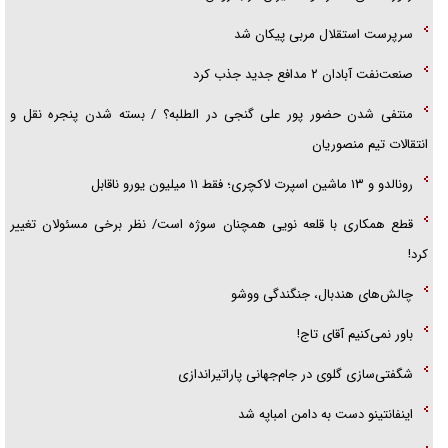
تحلیل ابعاد پیام رهبر انقلاب به حزب‌الله/ مقاومت نقشه راه آینده غرب آسیا
سرپرست استقلال مربی پیکان شد
صنعت‌نفت آبادان ۲ مدافع جدید جذب کرد
منتفی شدن حضور پور علی گنجی در الطلبه؟ / بسته شدن پنجره نقل و
انتقالات تیم منصوریان
رونالدو و ۱۳ ماشین اسپرت لاکچری؛ فقط ۱۱ میلیون یورو ناقابل
قطع همکاری با قلعه نویی همچنان سوژه است/ نظر برخی مسئولان تغییر
کرد!
چالش‌های هندبال، جنگندگی ووشو
باور نمی‌کنیم آقای تاج!
شگفتی‌سازی گلوی در جام‌جهانی پاراتیراندازی
اینفانتینو دست به دامن امباپه شد