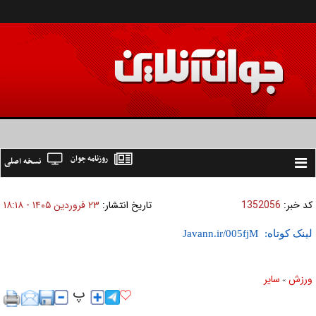
روزنامه جوان
نسخه اصلی
Toggle
navigation
کد خبر:
1352056
تاریخ انتشار:
۲۳ فروردين ۱۴۰۵ - ۱۸:۱۸
لینک کوتاه:
ورزش
ساير
»