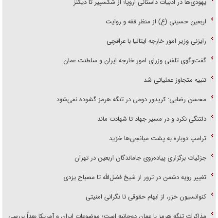
یهودی‌ها در ادبیات داستانی اروپا؛ از شکسپیر تا دیکنز
اربعین حسینی (ع) از منظر فقه و روایت
رایزنی وزیر امور خارجه ایتالیا با عراقچی
گفت‌وگوی تلفنی وزرای امور خارجه ایران و سلطنت عمان
تنبیه متجاوز عملیاتی شد
محسن رضایی: کریدور دومی در تنگه هرمز گشوده نمی‌شود
دلتنگی نکرد و در مسیر جهاد تا شهادت ماند
ترامپ دوباره به پشت میانجی‌ها خزید
جزئیات برگزاری پیاده‌روی جاماندگان اربعین در تهران
تغییر رویه دشمن در ترور از شیخ فضل‌الله تا مصباح یزدی
کنوانسیون خزر، از ابهام حقوقی تا نگرانی امنیتی
مذاکرات تنگه هرمز با عمان دوجانبه است؛ موضوعات ایران و آمریکا بعداً بررسی