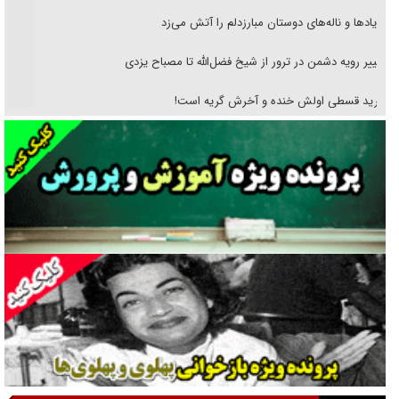
فریاد‌ها و ناله‌های دوستان مبارزدلم را آتش می‌زد
تغییر رویه دشمن در ترور از شیخ فضل‌الله تا مصباح یزدی
خرید قسطی اولش خنده و آخرش گریه است!
فوتبال و آن «بالا»!
راهبرد غافلگیری با نسل جدید پهپاد‌ها
جنجال پزشکان تقلبی در صنعت زیبایی
یهودی‌ها در ادبیات داستانی اروپا؛ از شکسپیر تا دیکنز
گفت‌وگو با خواهر یکی از شهدای جنگ رمضان/ خواهرم فرمانده جهادی و
اهل خدمت بی‌منت بود
جزئیات شکنجه‌هایم فراتر از آن است که در بیان بگنجد!