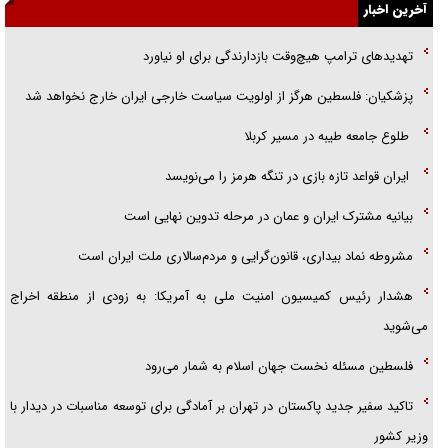
گزارش «جوان» از قوانین سخت‌گیرانه ۶ قاره در برابر یورش به پاسگاه‌های
آخرین اخبار
پلیس
تهدید‌های ترامپ هیچ‌وقت بازدارندگی برای او نیاورد
تحلیل ابعاد پیام رهبر انقلاب به حزب‌الله/ مقاومت نقشه راه آینده غرب آسیا
پزشکیان: فلسطین هرگز از اولویت سیاست خارجی ایران خارج نخواهد شد
گفت‌و‌گو اختصاصی با همسر فرمانده شهید حزب‌الله لبنان/ هر شبش شب
طلوع جامعه طیبه در مسیر کربلا
قدر بود
ایران قواعد تازه بازی در تنگه هرمز را می‌نویسد
بیانیه مشترک ایران و عمان در مرحله تدوین نهایی است
مشروطه نماد بیداری، قانون‌گرایی و مردم‌سالاری ملت ایران است
هشدار رئیس کمیسیون امنیت ملی به آمریکا: به زودی از منطقه اخراج
می‌شوید
فلسطین مسئله نخست جهان اسلام به شمار می‌رود
تاکید سفیر جدید پاکستان در تهران بر آمادگی برای توسعه مناسبات در دیدار با
وزیر کشور