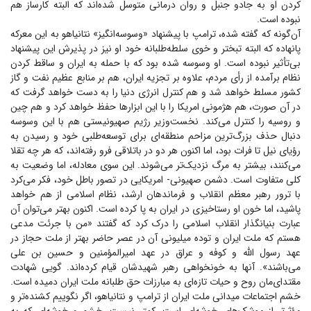
کردن او به جادو جنبل و روان درمانی متوسل شده‌اند که البته کارساز هم
نبوده است.
آن‌گونه که گفته شده، ترامپ با پیشنهاد «وسوسه‌انگیز» نتانیاهو به این معرکه
پانهاده که البته تبختر و خوی سلطه‌طلبانه خود او نیز در پذیرش این پیشنهاد
بی‌تأثیر نبوده است. او وسوسه شده بود که با حمله به ایران و ساقط کردن
نظام برآمده از رأی مردم، علاوه بر تجزیه ایران، هم بر منابع عظیم نفت و گاز
کشور مسلط خواهد شد و هم کنترل انرژی دنیا را به دست خواهد گرفت که
در آن صورت، هم هژمونی امریکا را با این ابزار‌ها حفظ خواهد کرد و هم چین
و روسیه را کنترل می‌کند. نخست‌وزیر رژیم صهیونیستی هم با این وسوسه
دنبال حذف بزرگ‌ترین مزاحم منطقه‌ای برای توسعه‌طلبی خود و رسیدن به
رؤیای نیل تا فرات بود، اما اکنون هر دو در باتلاقی فرو رفته‌اند، که هر چه تقلا
می‌کنند، بیشتر به مرگ نزدیک‌تر می‌شوند. این سوی معادله، اما وضعیت به
کلی متفاوت است. دشمن صهیونی- امریکایی در تصور باطل خود، فکر می‌کرد
با ترور رهبر معظم انقلاب و فرماندهان ارشد، نظام اسلامی از هم خواهد
پاشید، اما خون او رستاخیزی در ایران به پا کرده است. اکنون بهتر می‌توان آن
عبارت بنیانگذار انقلاب اسلامی را درک کرد که گفتند «من با جرئت مدعی
هستم که ملت ایران و توده میلیونی آن در عصر حاضر بهتر از ملت حجاز در
عهد رسول الله و کوفه و عراق در عهد امیرالمؤمنین و حسین بن علی
می‌باشند». آنها به خونخواهی رهبر شهیدشان قیام کرده‌اند. گویی شهادت
مقتدای‌مان روح و حیات تازه‌ای به مبارزات حق طلبانه ملت ایران دمیده است.
خشم اجتماعات میدانی ملت ایران از ترامپ و نتانیاهو، اگر نگوییم کشنده‌تر و