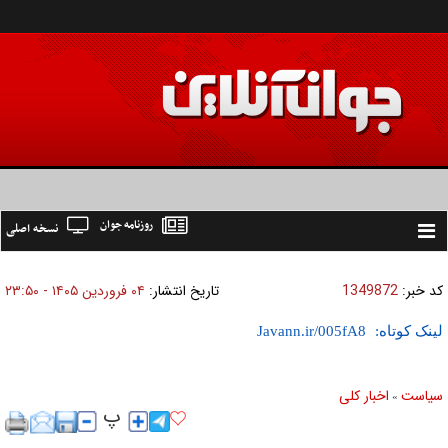
روزنامه جوان
نسخه اصلی
Toggle
navigation
کد خبر:
1349872
تاریخ انتشار:
۰۴ فروردين ۱۴۰۵ - ۲۳:۵۰
لینک کوتاه:
سیاست
اخبار کلی
»