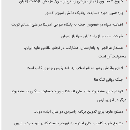
‌خروج ۲ میلیون زائر از مرز‌های زمینی اربعین/ افزایش بازگشت زائران
یازدهمین دوره مسابقات رباتیک دانش آموزی کشور
اطلاعیه سپاه در خصوص حمله به پایگاه هوایی آمریکا در علی السالم کویت
شهادت سه نفر از پاسداران سرافراز زنجان
هشدار عراقچی به بلغارستان؛ مشارکت در تجاوز نظامی علیه ایران،
مسئولیت‌آور است
ادعای واکنش رهبر معظم انقلاب به نامه رئیس جمهور کذب است
جنگ روانی تنگه‌ها!
انهدام کامل سه فروند هواپیمای اف ۳۵ و ورود خسارت سنگین به سه فروند
دیگر در الازرق اردن
دستور عارف برای تدوین برنامه راهبردی دو سال آینده دولت
تشییع شهید کاظمی ادای احترام به قهرمانی است که بر عهد خود با میهن