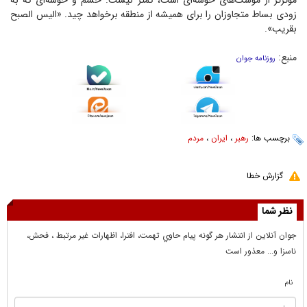
مؤثرتر از موشک‌های خوشه‌ای است، کمتر نیست. خشم و خوشه‌ای که به
زودی بساط متجاوزان را برای همیشه از منطقه برخواهد چید. «الیس الصبح
بقریب».
منبع:
روزنامه جوان
برچسب ها:
رهبر
،
ایران
،
مردم
گزارش خطا
نظر شما
جوان آنلاين از انتشار هر گونه پيام حاوي تهمت، افترا، اظهارات غير مرتبط ، فحش،
ناسزا و... معذور است
نام