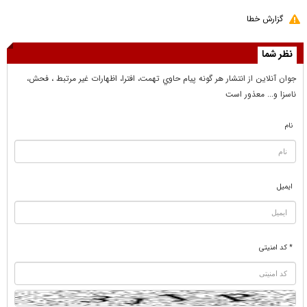
گزارش خطا
نظر شما
جوان آنلاين از انتشار هر گونه پيام حاوي تهمت، افترا، اظهارات غير مرتبط ، فحش،
ناسزا و... معذور است
نام
ایمیل
* کد امنیتی