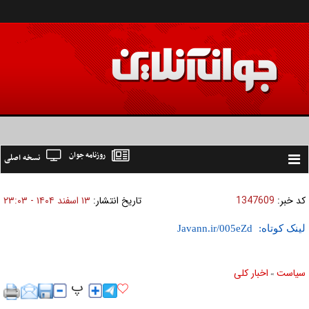
روزنامه جوان
نسخه اصلی
Toggle
navigation
کد خبر:
1347609
تاریخ انتشار:
۱۳ اسفند ۱۴۰۴ - ۲۳:۰۳
لینک کوتاه:
سیاست
اخبار کلی
»