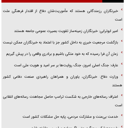
گفتگوی دکتر اخوان مدیرمسئول روزنامه جوان با برنامه تلویزیونی «نبرد
خبرنگاران رزمندگانی هستند که مأموریت‌شان دفاع از اقتدار فرهنگی ملت
هرمز»
است
امام حسین (ع) کشته سیرت‌های عصر جاهلی شد
امیر ابوترابی: خبرنگاران زمینه‌ساز تقویت بصیرت عمومی جامعه هستند
فریاد‌ها و ناله‌های دوستان مبارزدلم را آتش می‌زد
بازگشت مرجعیت خبری به داخل کشور جز با اعتماد به خبرنگاران ممکن نیست
زمان آن فرا رسیده که به خود متکی باشیم و برادری واقعی را در پیش گیریم
عارف: جنگ اصلی امروز، جنگ روایت‌ها بر سر امید و هویت ملی است
وزارت دفاع: خبرنگاران، یاوران و همراهان راهبردی صنعت دفاعی کشور
هستند
اعتراف رسانه‌های خارجی به شکست ترامپ حاصل مجاهدت رسانه‌های انقلابی
است
خدمت بی‌منت و مشارکت مردمی، پایه حل مشکلات کشور است