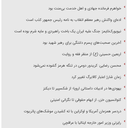
خواهرم فرمانده جهادی و اهل خدمت بی‌منت بود
ادعای واکنش رهبر معظم انقلاب به نامه رئیس جمهور کذب است
نیویورک‌تایمز: جنگ علیه ایران یک باخت راهبردی و مایه شرم بوده است
آخرین صحبت‌های پسرم دلتنگی برای رهبر شهید بود
اربعین حسینی (ع) از منظر فقه و روایت
محسن رضایی: کریدور دومی در تنگه هرمز گشوده نمی‌شود
زمان شارژ اعتبار کالابرگ تغییر کرد
یهودی‌ها در ادبیات داستانی اروپا؛ از شکسپیر تا دیکنز
کنوانسیون خزر، از ابهام حقوقی تا نگرانی امنیتی
دردسر همزمان آمریکا و اوکراین با ته کشیدن موشک‌های پاتریوت
رایزنی وزیر امور خارجه ایتالیا با عراقچی