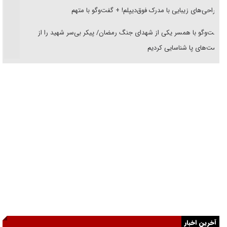
جراحی‌های زیبایی با مدرک فوق‌دیپلم! + گفت‌وگو با متهم
گفت‌وگو با همسر یکی از شهدای جنگ رمضان/ پیکر بی‌سر شهید را از
انگشت‌های پا شناسایی کردیم
نسلی که آنلاین الگو می‌گیرد
گفت‌وگو با آیت‌الله جاودان/ جفای مخالفان مکانت معنوی رهبر شهید را
ارتقا می‌داد
راننده مست به قانون می‌خندد
همه آقای دوربینی شده‌ایم!
قصه ناتمام سرویس مدارس
آیا مقاومت فلسطین خلع‌سلاح می‌شود؟
الگوی وحدت‌آفرین در ادراک سیاست خارجی
آخرین اخبار