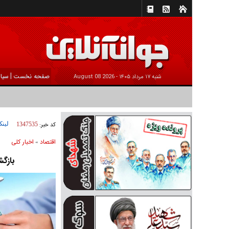
|
صفحه نخست
سیا
شنبه ۱۷ مرداد ۱۴۰۵ -
2026 August 08
لینک
کد خبر:
1347535
اقتصاد
اخبار کلی
»
بازگ