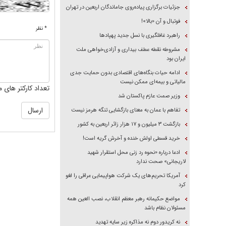
جزئیات برگزاری پیاده‌روی جاماندگان اربعین در تهران
فوتبال و آن «بالا»!
* نظر
راهبرد غافلگیری با نسل جدید پهپاد‌ها
مشروطه نقطه عطف بیداری و آزادی‌خواهی ملت
ایران بود
ادامه حیات بنگاه‌های اقتصادی بدون حمایت جدی
مالیاتی و بیمه‌ای ممکن نیست
تعداد کارکتر های م
وزیر صمت عازم پاکستان شد
تفاهم با عمان به معنای بازگشایی تنگه هرمز نیست
بازگشت ۳ میلیون و ۱۷ هزار زائر اربعین به کشور
خرید قسطی اولش خنده و آخرش گریه است!
ادعا درباره «نحوه رد زنی محل استقرار شهید
لاریجانی» صحت ندارد
آمریکا تحریم‌های یک شرکت هواپیمایی عراقی را لغو
کرد
مواضع حکیمانه رهبر معظم انقلاب، نصب العین همه
مسئولان نظام باشد
نه کریدور دوم نه مذاکره زیر سایه تهدید