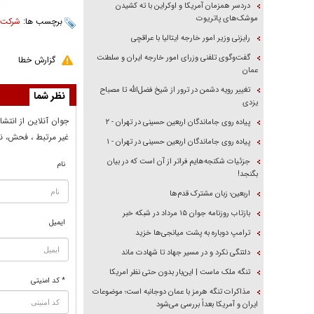
دردسر همزمان آمریکا و اوکراین با ته کشیدن
موشک‌های پاتریوت
برچسب ها:
شرکت ه
رایزنی وزیر امور خارجه ایتالیا با عراقچی
گفت‌وگوی تلفنی وزرای امور خارجه ایران و سلطنت
گزارش خطا
عمان
تغییر رویه دشمن در ترور از شیخ فضل‌الله تا مصباح
نظر شما
یزدی
جوان آنلاين از انتشا
پیاده روی جاماندگان اربعین حسینی در تهران - ۲
غير مرتبط ، فحش، نا
پیاده روی جاماندگان اربعین حسینی در تهران - ۱
جزئیات شکنجه‌هایم فراتر از آن است که در بیان
نام
بگنجد!
اربعین؛ زبان مشترک قدم‌ها
بازتاب روزنامه جوان ۱۵ مرداد در شبکه خبر
ایمیل
ترامپ دوباره به پشت میانجی‌ها خزید
دلتنگی نکرد و در مسیر جهاد تا شهادت ماند
تنگه ملک ماست | این‌بار بدون حتی نظر امریکا
* کد امنیتی
مذاکرات تنگه هرمز با عمان دوجانبه است؛ موضوعات
ایران و آمریکا بعداً بررسی می‌شود