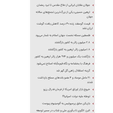
جولان عقابان ایرانی از دفاع مقدس تا نبرد رمضان
اربعین حسینی؛ یکی از بزرگ‌ترین تجمع‌های سالانه
جهان
قیمت گوسفند زنده ۳۰ درصد کاهش یافت؛ گوشت
ارزان نشد
فلسطین مسئله نخست جهان اسلام به شمار می‌رود
۲.۸ میلیون زائر به کشور بازگشتند
۱.۸میلیون زائر اربعین به کشور بازگشتند
بازگشت یک میلیون و ۹۷۴ هزار زائر اربعین به کشور
فرهنگ با بخشنامه و نگاه قیم‌مآبانه اصلاح نمی‌شود
گزینه استقلال راهی گل گهر شد
۲۱ عامل موساد و ۴ عضو باند‌های مسلح بازداشت
شدند
خروج بازار اوراق امریکا از فرمان فدرال رزرو
توطئه علیه دولت اسپانیا؟!
بازیکن سابق پرسپولیس به آلومینیوم پیوست
البرز، الگوی تاب‌آوری ملی و شتاب در مسیر توسعه