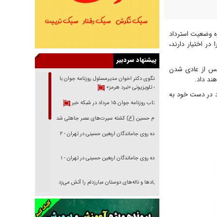
ره وضعیت استرداد
در اختیار دارند،
پیشنهاد سردبیر
 پس از عادی شدن
ند داد.
گفتگوی دکتر اخوان مدیرمسئول روزنامه جوان با
برنامه تلویزیونی «نبرد هرمز»
ود در دست خود به
بازتاب روزنامه جوان ۱۵ مرداد در شبکه خبر
امام حسین (ع) کشته سیرت‌های عصر جاهلی شد
پیاده روی جاماندگان اربعین حسینی در تهران - ۲
پیاده روی جاماندگان اربعین حسینی در تهران - ۱
فریاد‌ها و ناله‌های دوستان مبارزدلم را آتش می‌زد
تغییر رویه دشمن در ترور از شیخ فضل‌الله تا مصباح
یزدی