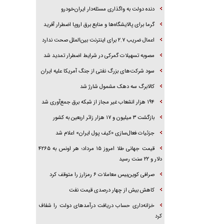
دنده دولت به واگذاری مسئله‌دار ایران‌خودرو
گرما برای پالایشگاه‌ها و منابع برق اروپا اضطرار آفرید
اعمال ضریب ۲.۷ برای اینترنت بین‌الملل صحت ندارد
مصوبه تسهیلات گمرکی در شرایط اضطرار تمدید شد
سود شرکت‌های بزرگ نفتی از جنگ آمریکا علیه ایران
کالابرگ سه دهک مشمول شارژ شد
۱۹۴ هزار انشعاب غیر مجاز از شبکه برق جمع‌آوری شد
بازگشت ۳ میلیون و ۱۷ هزار زائر اربعین به کشور
جزئیات فعال‌سازی «کیف پول ایران» اعلام شد
قیمت جهانی طلا امروز ۱۵ مرداد؛ هر اونس به ۴۲۶۵
دلار و ۲۲ سنت رسید
صرافی کوین‌بیس معاملات ۶ رمزارز را متوقف کرد
کاهش بیش از چهار درصدی قیمت نفت
خزانه‌داری حساب دریافت درآمد‌های دولت را شفاف
کرد