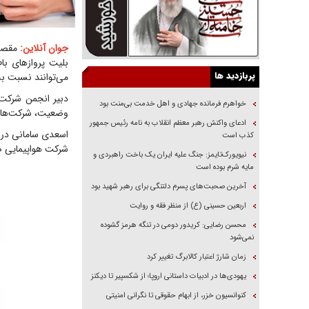
جوان آنلاین:
مقصود
بلیت پروازهای باط
پربازدید ها
می‌توانند نسبت به
دبیر انجمن شرکت‌
خواهرم فرمانده جهادی و اهل خدمت بی‌منت بود
وضعیت، شرکت‌های ه
ادعای واکنش رهبر معظم انقلاب به نامه رئیس جمهور
اسعدی سامانی در پ
کذب است
شرکت هواپیمایی صا
نیویورک‌تایمز: جنگ علیه ایران یک باخت راهبردی و
مایه شرم بوده است
آخرین صحبت‌های پسرم دلتنگی برای رهبر شهید بود
اربعین حسینی (ع) از منظر فقه و روایت
محسن رضایی: کریدور دومی در تنگه هرمز گشوده
نمی‌شود
زمان شارژ اعتبار کالابرگ تغییر کرد
یهودی‌ها در ادبیات داستانی اروپا؛ از شکسپیر تا دیکنز
کنوانسیون خزر، از ابهام حقوقی تا نگرانی امنیتی