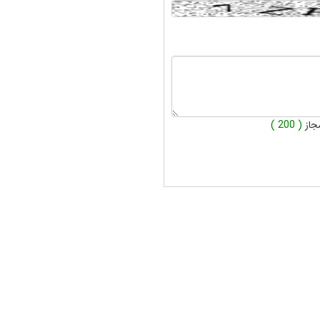
جاز
( 200 )