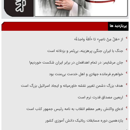
پربازدید ها
از «هَلْ مِنْ ناصِرٍ» تا «اُمَّةً واحِدَةً»
جنگ با ایران جنگی پرهزینه، بی‌ثمر و بزدلانه است
جان مرشایمر: در تمام اهدافمان در برابر ایران شکست خوردیم!
خواهرم فرمانده جهادی و اهل خدمت بی‌منت بود
هدف بزرگ دشمن تغییر نقشه خاورمیانه و ایجاد اسرائیل بزرگ است
اربعین مصداق قدرت نرم است
ادعای واکنش رهبر معظم انقلاب به نامه رئیس جمهور کذب است
یازدهمین دوره مسابقات رباتیک دانش آموزی کشور