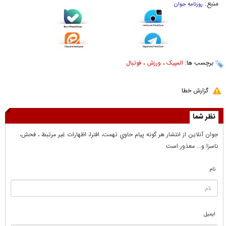
منبع:
روزنامه جوان
برچسب ها:
المپیک
،
ورزش
،
فوتبال
گزارش خطا
نظر شما
جوان آنلاين از انتشار هر گونه پيام حاوي تهمت، افترا، اظهارات غير مرتبط ، فحش،
ناسزا و... معذور است
نام
ایمیل