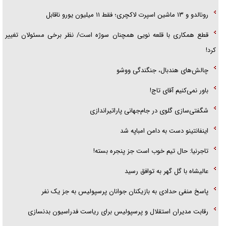
رونالدو و ۱۳ ماشین اسپرت لاکچری؛ فقط ۱۱ میلیون یورو ناقابل
قطع همکاری با قلعه نویی همچنان سوژه است/ نظر برخی مسئولان تغییر
کرد!
چالش‌های هندبال، جنگندگی ووشو
باور نمی‌کنیم آقای تاج!
شگفتی‌سازی گلوی در جام‌جهانی پاراتیراندازی
اینفانتینو دست به دامن امباپه شد
تاجرنیا: حال تیم خوب است جز پنجره بسته!
عالیشاه با گل گهر به توافق رسید
پاسخ منفی حدادی به بازیکنان جوانان پرسپولیس به جز یک نفر
رقابت مدیران استقلال و پرسپولیس برای ریاست فدراسیون بدنسازی