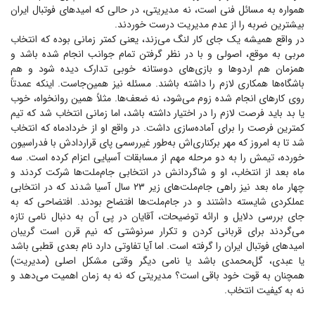
همواره به مسائل فنی است، نه مدیریتی، در حالی که امید‌های فوتبال ایران
بیشترین ضربه را از عدم مدیریت درست خوردند.
در واقع همیشه یک جای کار لنگ می‌زند، یعنی کمتر زمانی بوده که انتخاب
مربی به موقع، اصولی و با در نظر گرفتن تمام جوانب انجام شده باشد و
همزمان هم اردو‌ها و بازی‌های دوستانه خوبی تدارک دیده شود و هم
باشگاه‌ها همکاری لازم را داشته باشند. مسئله نیز همین‌جاست. اینکه عمدتاً
روی کار‌های انجام شده زوم می‌شود، نه ضعف‌ها. مثلاً همین روانخواه، خوب
یا بد باید فرصت لازم را در اختیار داشته باشد، اما زمانی انتخاب شد که تیم
کمترین فرصت را برای آماده‌سازی داشت. در واقع او از خردادماه که انتخاب
شد تا به امروز که مهر برکناری‌اش به‌طور غیررسمی پای قراردادش با فدراسیون
خورده، تیمش را به دو مرحله مهم از مسابقات آسیایی اعزام کرده است. سه
ماه بعد از انتخاب، او و شاگردانش در انتخابی جام‌ملت‌ها شرکت کردند و
چهار ماه بعد نیز راهی جام‌ملت‌های زیر ۲۳ سال آسیا شدند که در انتخابی
عملکردی شایسته داشتند و در جام‌ملت‌ها افتضاح بودند. افتضاحی که به
جای بررسی دلایل و ارائه توضیحات، آقایان در پی آن به دنبال نامی تازه
می‌گردند برای قربانی کردن و تکرار سرنوشتی که نیم قرن است گریبان
امید‌های فوتبال ایران را گرفته است. اما آیا تفاوتی دارد نام بعدی قطبی باشد
یا عبدی، گل‌محمدی باشد یا نامی دیگر وقتی مشکل اصلی (مدیریت)
همچنان به قوت خود باقی است؟ مدیریتی که نه به زمان اهمیت می‌دهد و
نه به کیفیت انتخاب.