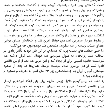
نه سابقه‌ای داشت و نه کارنامه‌ای.
دست گذاشتن روی امید روانخواه، آن‌هم بعد از گذشت هفته‌ها و ماه‌ها
چشم‌انتظاری برای روشن شدن تکلیف این تیم، صحبت‌های پورموسوی را
یادآور شد. سرمربی مس رفسنجان که وقتی فصل گذشته بعد از بازی تیمش
با هوادار (همان تیمی که با امید روانخواه به دسته یک سقوط کرد) گفت
روانخواه در این چند سال در هر تیمی که فعالیت کرده نتیجه نگرفته، اما
دوستان سیاسی که دارد برایش تیم پیدا می‌کنند، اکثراً صحبت‌های او را
گذاشتند پای دلخوری‌هایش از واکنش سرمربی هوادار. اما وقتی روانخواه بعد
از سقوط هوادار سرمربی امید‌های فوتبال ایران شد و انتخابش صدای برخی
اعضای هیئت رئیسه را هم درآورد، مشخص شد پورموسوی چه می‌گفت.
اما حتی حمایت‌های پشت پرده که بسیاری بر این باور بودند تأثیر زیادی در
انتخاب امید روانخواه به عنوان سرمربی تیم فوتبال امید ایران داشته هم
نتوانست حاشیه امنیتی برای او ایجاد کند و این مربی هم بعد از اولین ناکامی
کله‌پا شد، آن‌هم بی‌سرو صدا، درست توسط همان‌ها که بعد از صعود
امید‌های فوتبال ایران به جام‌ملت‌های زیر ۲۳ سال آسیا به تعریف و تمجید از
او پرداخته بودند.
به عقب که برمی‌گردیم دلایل زیادی داریم برای باور اینکه امید‌های فوتبال
ایران طلسم شده‌اند. تیمی که نه مربیان باتجربه، نه جوان و نه حتی
خارجی‌ها نتوانستند گره از مشکلاتش باز و طلسم آن را باز کنند. خوب که
نگاه می‌کنیم، گاهی شرایط هم مهیا بوده، یعنی هم باشگاه‌ها همکاری لازم را
داشتند، هم اردو‌های تدارکاتی خوبی برپا شده و هم بازی‌های دوستانه کم
نبوده، اما نتیجه هرگز آنطور که باید نشده است، شاید، چون تمام نگاه‌ها