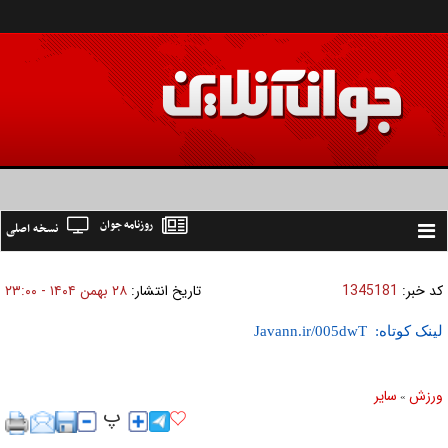
روزنامه جوان
نسخه اصلی
Toggle
navigation
کد خبر:
1345181
تاریخ انتشار:
۲۸ بهمن ۱۴۰۴ - ۲۳:۰۰
لینک کوتاه:
ورزش
ساير
»