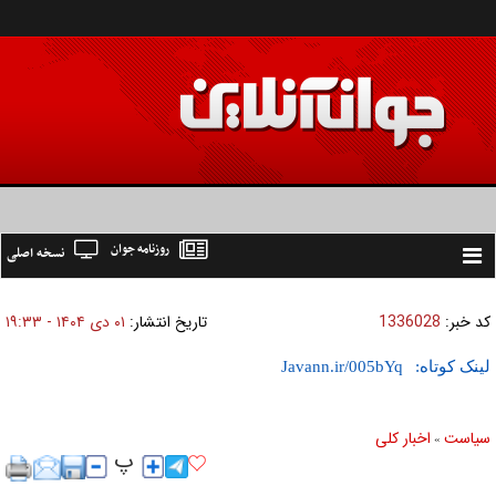
روزنامه جوان
نسخه اصلی
Toggle
navigation
کد خبر:
1336028
تاریخ انتشار:
۰۱ دی ۱۴۰۴ - ۱۹:۳۳
لینک کوتاه:
سیاست
اخبار کلی
»