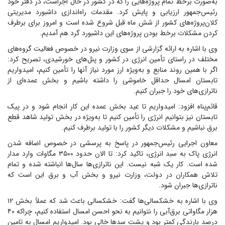
به‌صورت برخط تمام پروژه‌هایی را که در کشور در حال اجراست، در دفتر خود
رئیس‌جمهور ارزیابی و پایش کرد. مقدمات راه‌اندازی داشبورد مدیریتی
کلان‌پروژه‌های کشور از شش ماه قبل شروع شده است و امروز برای برطرف
کردن مشکلات برخط بودن پروژه‌های این داشبورد گرد هم آمدیم.
وی با اشاره به ارائه گزارشی از سوی وزارت نیرو در خصوص فعالیت گروه‌های
مختلف در راستای تأمین انرژی در کشور و پنل‌های خورشیدی، تصریح کرد:
اگر با همین روند منابع و به‌ویژه ارز مورد نیاز آنها را تأمین کنیم، امیدواریم
تابستان امسال حداقل خاموشی را داشته باشیم و بخش عمده‌ای از
ناترازی‌های خود را جبران کنیم.
قائم‌پناه افزود: امیدواریم تا عید بخش عمده این کار انجام شود و در پیک
تابستان نیز بتوانیم انرژی را تأمین کنیم تا به‌ویژه در بخش تولید شاهد قطع
برق نباشیم و مشکلات دیگر کشور را با تولید برطرف کنیم.
معاون اجرایی رئیس‌جمهور در پاسخ به پرسشی در خصوص اضافه شدن
انرژی پاک به سبد انرژی، تاکید کرد: تا الان حدود ۳۵۰۰ مگاوات وارد مدار
شده است. کار یک شبه نیست. این ناترازی‌ها سال‌ها انباشته شده و تمام
تلاش همکاران در دولت، وزارت نیرو و بخش آب و برق این است که
ناترازی‌ها جبران شود.
وی با اشاره به خشکسالی‌ها گفت: خشکسالی باعث شد که عملاً بخش ۱۲
هزار مگاواتی برق‌آبی را نتوانیم به نحو احسن امسال استفاده کنیم، چراکه ۴۰
درصد بارندگی کمتر بود و پشت سد‌ها خالی بود. امیدواریم امسال به تامین