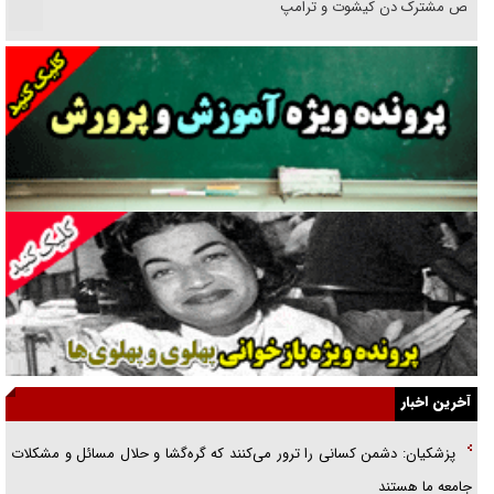
رقص مشترک دن کیشوت و ترامپ
دنده دولت به واگذاری مسئله‌دار ایران‌خودرو/ خصوصی‌سازی یا انحصار؟
غریزه‌ی بقا و آقای باقی و رفقا
جراحی‌های زیبایی با مدرک فوق‌دیپلم! + گفت‌وگو با متهم
گفت‌وگو با همسر یکی از شهدای جنگ رمضان/ پیکر بی‌سر شهید را از
انگشت‌های پا شناسایی کردیم
نسلی که آنلاین الگو می‌گیرد
گفت‌وگو با آیت‌الله جاودان/ جفای مخالفان مکانت معنوی رهبر شهید را
ارتقا می‌داد
آخرین اخبار
راننده مست به قانون می‌خندد
پزشکیان: دشمن کسانی را ترور می‌کنند که گره‌گشا و حلال مسائل و مشکلات
همه آقای دوربینی شده‌ایم!
جامعه ما هستند