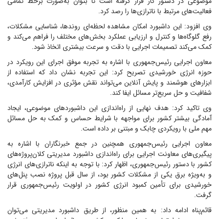
موضوعی در دستور کار قرار گرفته است تا بتوان به‌صورت برخط تمامی
فعالیت‌های مرتبط با ناترازی‌ها را رصد کرد.
وی افزود: این داشبورد امکان مشاهده لحظه‌ای روندها، شناسایی مشکلات،
رفع گلوگاه‌ها و کنترل و ارزیابی عملکرد بخش‌های مختلف را فراهم می‌کند و
کمک می‌کند تصمیمات اجرایی با دقت و سرعت بیشتری اتخاذ شود.
معاون اجرایی رئیس‌جمهوری با اشاره به تجربه موفق اجرای این رویکرد در
حوزه انرژی خورشیدی تصریح کرد: این تجربه نشان داد که استفاده از
ابزار‌های هوشمند و پایش آنلاین می‌تواند نقش مؤثری در افزایش کارآمدی،
شفافیت و حل سریع‌تر مسائل ایفا کند.
وی تاکید کرد: هدف نهایی از راه‌اندازی این داشبورد‌های موضوعی، ایجاد
آمادگی بیشتر کشور برای مواجهه با شرایط حساس و کمک به حل مسائل
مهم ملی با رویکردی چابک و مبتنی بر داده است.
معاون اجرایی رئیس‌جمهوری همچنین در جمع خبرنگاران با اشاره به
پیگیری‌های معاونت اجرایی برای راه‌اندازی داشبورد مدیریتی کلان‌پروژه‌های
کشور با دستور رئیس‌جمهوری، اظهار کرد: با توجه به اینکه ناترازی‌های انرژی
و به‌ویژه برق یکی از مشکلات کشور بود، از سال قبل پروژه نصب پنل‌های
خورشیدی برای تأمین کمبود انرژی کشور در اولویت رئیس‌جمهوری قرار
گرفت.
قائم‌پناه ادامه داد: به همین منظور، از طریق داشبورد مدیریتی می‌توان