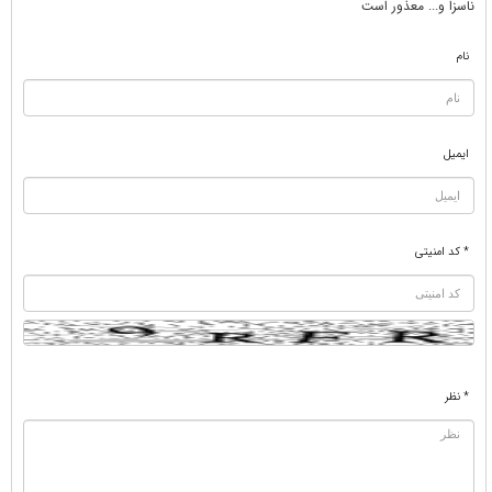
ناسزا و... معذور است
نام
ایمیل
* کد امنیتی
* نظر