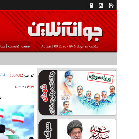
|
صفحه نخست
سیا
يکشنبه ۱۸ مرداد ۱۴۰۵ -
2026 August 09
لینک
کد خبر:
1334082
ورزش
ساير
»
ت