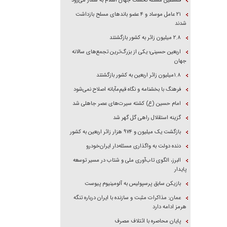
فلسطین مسئله نخست جهان اسلام به شمار می‌رود
۲۱ عامل موساد و ۴ عضو باند‌های مسلح بازداشت
شدند
۲.۸ میلیون زائر به کشور بازگشتند
اربعین حسینی؛ یکی از بزرگ‌ترین تجمع‌های سالانه
جهان
۱.۸میلیون زائر اربعین به کشور بازگشتند
فرهنگ با بخشنامه و نگاه قیم‌مآبانه اصلاح نمی‌شود
امام حسین (ع) کشته سیرت‌های عصر جاهلی شد
گزینه استقلال راهی گل گهر شد
بازگشت یک میلیون و ۹۷۴ هزار زائر اربعین به کشور
دنده دولت به واگذاری مسئله‌دار ایران‌خودرو
البرز، الگوی تاب‌آوری ملی و شتاب در مسیر توسعه
پایدار
بازیکن سابق پرسپولیس به آلومینیوم پیوست
عمان: مذاکرات مثبت و سازنده با ایران درباره تنگه
هرمز ادامه دارد
پایان محاصره با ائتلاف مصرف