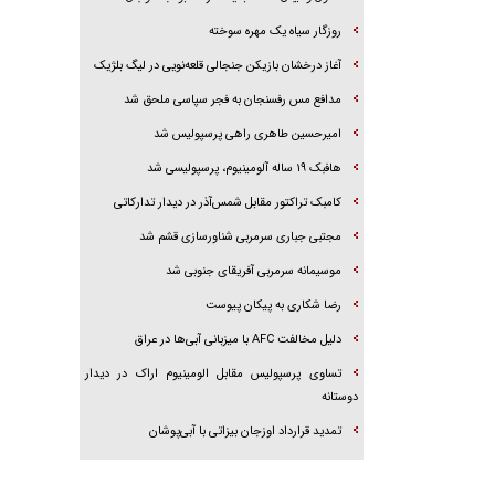
روزگار سیاه یک مهره سوخته
آغاز درخشان بازیکن جنجالی قلعه‌نویی در لیگ بلژیک
مدافع مس رفسنجان به فجر سپاسی ملحق شد
امیرحسین طاهری راهی پرسپولیس شد
هافبک ۱۹ ساله آلومینیوم، پرسپولیسی شد
کامبک تراکتور مقابل شمس‌آذر در دیدار تدارکاتی
مجتبی جباری سرمربی شناورسازی قشم شد
موسیمانه سرمربی آفریقای جنوبی شد
رضا شکاری به پیکان پیوست
دلیل مخالفت AFC با میزبانی آبی‌ها در عراق
تساوی پرسپولیس مقابل الومینیوم اراک در دیدار
دوستانه
تمدید قرارداد اوزجان بیزاتی با آبی‌پوشان