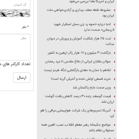
ایران و آمریکا بعداً بررسی می‌شود
مشروطه نقطه عطف بیداری و آزادی‌خواهی ملت
ایران بود
ادعا درباره «نحوه رد زنی محل استقرار شهید
* نظر
لاریجانی» صحت ندارد
ثبت ۲۵ هزار شکایت آموزش و پرورش در دیوان
عدالت
بازگشت ۳ میلیون و ۱۷ هزار زائر اربعین به کشور
جولان عقابان ایرانی از دفاع مقدس تا نبرد رمضان
تعداد کارکتر های م
تفاهم با عمان به معنای بازگشایی تنگه هرمز نیست
خرید قسطی اولش خنده و آخرش گریه است!
وزیر صمت عازم پاکستان شد
قیمت گوسفند زنده ۳۰ درصد کاهش یافت؛ گوشت
ارزان نشد
آمریکا تحریم‌های یک شرکت هواپیمایی عراقی را لغو
کرد
مواضع حکیمانه رهبر معظم انقلاب، نصب العین همه
مسئولان نظام باشد