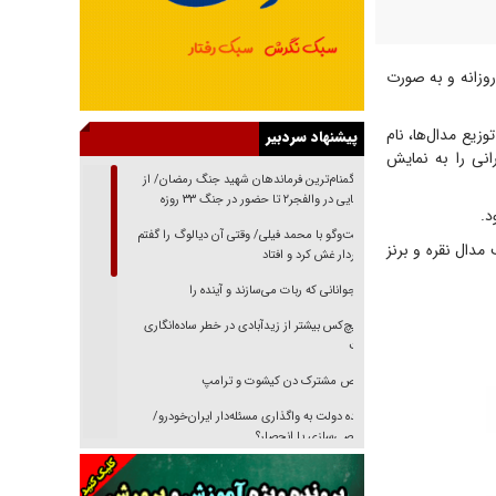
روزانه و به صورت
زیع مدال‌ها، نام
پیشنهاد سردبیر
رانی را به نمایش
از گمنام‌ترین فرماندهان شهید جنگ رمضان/ از
شناسایی در والفجر۲ تا حضور در جنگ ۳۳ روزه
گفت‌وگو با محمد فیلی/ وقتی آن دیالوگ را گفتم
دال نقره و برنز
فیلمبردار غش کرد و افتاد
نوجوانانی که ربات می‌سازند و آینده را
هیچ‌کس بیشتر از زیدآبادی در خطر ساده‌انگاری
نیست
رقص مشترک دن کیشوت و ترامپ
دنده دولت به واگذاری مسئله‌دار ایران‌خودرو/
خصوصی‌سازی یا انحصار؟
غریزه‌ی بقا و آقای باقی و رفقا