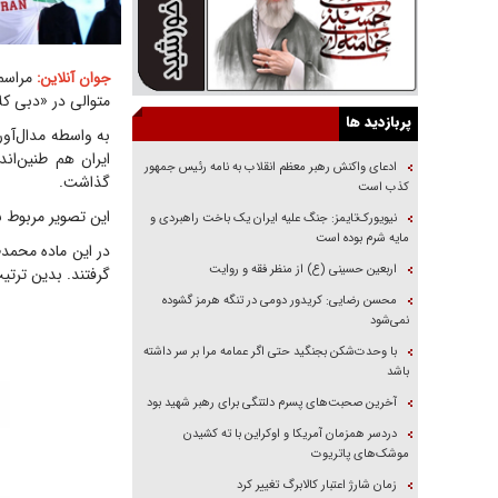
مراسم
جوان آنلاین:
متوالی در «دبی کل
پربازدید ها
به واسطه مدال‌آور
ایران هم طنین‌اند
ادعای واکنش رهبر معظم انقلاب به نامه رئیس جمهور
گذاشت.
کذب است
این تصویر مربوط به توزیع م
نیویورک‌تایمز: جنگ علیه ایران یک باخت راهبردی و
مایه شرم بوده است
در این ماده محمد
اربعین حسینی (ع) از منظر فقه و روایت
گرفتند. بدین ترتی
محسن رضایی: کریدور دومی در تنگه هرمز گشوده
نمی‌شود
با وحدت‌شکن بجنگید حتی اگر عمامه مرا بر سر داشته
باشد
آخرین صحبت‌های پسرم دلتنگی برای رهبر شهید بود
دردسر همزمان آمریکا و اوکراین با ته کشیدن
موشک‌های پاتریوت
زمان شارژ اعتبار کالابرگ تغییر کرد