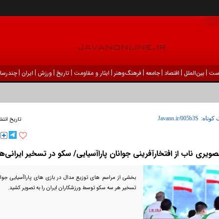
|
|
|
|
|
|
|
|
|
ست
بين‌الملل
اقتصاد
جامعه
فرهنگ‌و‌هنر
ایثار و مقاومت
تاریخ
ورزش
ايران
چندرسان
 کوتاه:
تاریخ انتش
صویری ناب از افتخارآفرینی جوانان پاراآسیایی/ سکو در تسخیر ایرانی‌ها
بخشی از مراسم های توزیع مدال در بازی های پاراآسیایی جوان
تسخیر هر سه سکو توسط ورزشکاران ایران را به تصویر کشید.