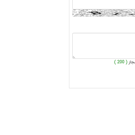
جاز
( 200 )