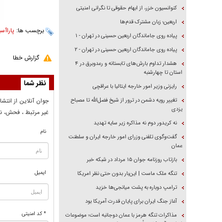
کنوانسیون خزر، از ابهام حقوقی تا نگرانی امنیتی
اربعین؛ زبان مشترک قدم‌ها
برچسب ها:
پاراآس
پیاده روی جاماندگان اربعین حسینی در تهران - ۱
پیاده روی جاماندگان اربعین حسینی در تهران - ۲
گزارش خطا
هشدار تداوم بارش‌های تابستانه و رعدوبرق در ۴
استان تا چهارشنبه
نظر شما
رایزنی وزیر امور خارجه ایتالیا با عراقچی
تغییر رویه دشمن در ترور از شیخ فضل‌الله تا مصباح
جوان آنلاين از انتشا
یزدی
غير مرتبط ، فحش، نا
نه کریدور دوم نه مذاکره زیر سایه تهدید
نام
گفت‌وگوی تلفنی وزرای امور خارجه ایران و سلطنت
عمان
بازتاب روزنامه جوان ۱۵ مرداد در شبکه خبر
ایمیل
تنگه ملک ماست | این‌بار بدون حتی نظر امریکا
ترامپ دوباره به پشت میانجی‌ها خزید
آغاز جنگ ایران برای پایان قدرت آمریکا بود
* کد امنیتی
مذاکرات تنگه هرمز با عمان دوجانبه است؛ موضوعات