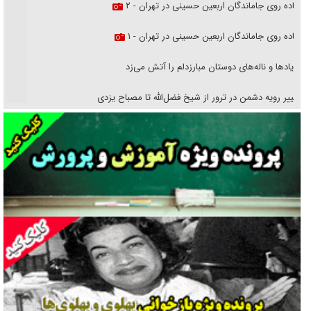
پیاده روی جاماندگان اربعین حسینی در تهران - ۲
پیاده روی جاماندگان اربعین حسینی در تهران - ۱
فریاد‌ها و ناله‌های دوستان مبارزدلم را آتش می‌زد
تغییر رویه دشمن در ترور از شیخ فضل‌الله تا مصباح یزدی
خرید قسطی اولش خنده و آخرش گریه است!
فوتبال و آن «بالا»!
راهبرد غافلگیری با نسل جدید پهپاد‌ها
جنجال پزشکان تقلبی در صنعت زیبایی
یهودی‌ها در ادبیات داستانی اروپا؛ از شکسپیر تا دیکنز
گفت‌وگو با خواهر یکی از شهدای جنگ رمضان/ خواهرم فرمانده جهادی و
اهل خدمت بی‌منت بود