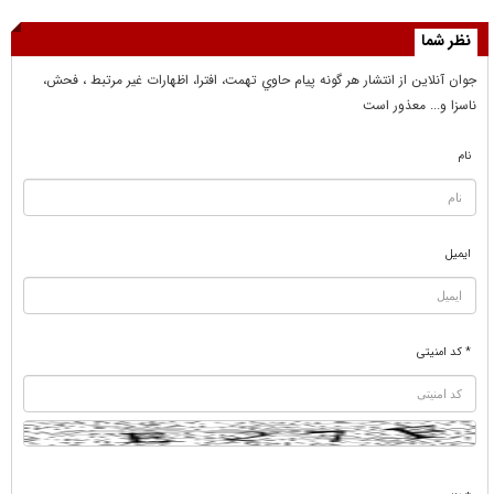
نظر شما
جوان آنلاين از انتشار هر گونه پيام حاوي تهمت، افترا، اظهارات غير مرتبط ، فحش،
ناسزا و... معذور است
نام
ایمیل
* کد امنیتی