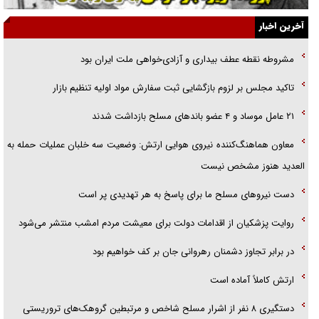
جزئیات شکنجه‌هایم فراتر از آن است که در بیان بگنجد!
آخرین اخبار
گزارش «جوان» از قوانین سخت‌گیرانه ۶ قاره در برابر یورش به پاسگاه‌های
مشروطه نقطه عطف بیداری و آزادی‌خواهی ملت ایران بود
پلیس
تاکید مجلس بر لزوم بازگشایی ثبت سفارش مواد اولیه تنظیم بازار
تحلیل ابعاد پیام رهبر انقلاب به حزب‌الله/ مقاومت نقشه راه آینده غرب آسیا
۲۱ عامل موساد و ۴ عضو باند‌های مسلح بازداشت شدند
معاون هماهنگ‌کننده نیروی هوایی ارتش: وضعیت سه خلبان عملیات حمله به
العدید هنوز مشخص نیست
دست نیرو‌های مسلح ما برای پاسخ به هر تهدیدی پر است
روایت پزشکیان از اقدامات دولت برای معیشت مردم امشب منتشر می‌شود
در برابر تجاوز دشمنان رهروانی جان بر کف خواهیم بود
ارتش کاملاً آماده است
دستگیری ۸ نفر از اشرار مسلح شاخص و مرتبطین گروهک‌های تروریستی