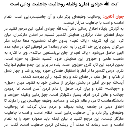
آیت الله جوادی آملی: وظیفه روحانیت جاهلیت زدایی است
جوان آنلاین:
روحانیت وظیفه‌ای برتر دارد و آن جاهلیت‌زدایی است. نظام
امامت و امت با جاهلیت سازگار نیست.
به گزارش پایگاه اطلاع رسانی دفتر آیت الله جوادی آملی، این مرجع تقلید در
دیدار اعضای ستاد برگزاری همایش تفسیر تسنیم در استان مازندران، بیان
کرد: این آیه شریفه «ایاک نعبد» بدون «ایاک نستعین» معنا ندارد؛ مگر
می‌توان بدون یاری خدا کاری را به انجام رساند؟ هر توفیقی تنها در سایه مدد
الهی حاصل می‌شود «ایاک نعبد‌ای جان بی‌نستعین نباشد». وی با اشاره به
ماهیت علمی و حوزوی این همایش افزود: تسنیم متعلق به حوزه است.
بدون تردید این کار، کاری حوزوی است. بنده در برابر این جمع عظیم تنها یک
نفرم. درس تفسیر ما از آغاز با استقبال فضلای حوزه روبه‌رو شد و چهار نسل
از طلاب و اهل علم، در فضای نقد و رفع شبهه از آن بهره‌مند شدند.
آیت‌الله جوادی آملی در بخش دیگری از سخنان خود به تفاوت میان «جهل»
و «جهالت» اشاره و بیان کرد: جاهل را عالم کردن آسان است، اما زدودن
جهالت و عاقل کردن افراد بسیار دشوارتر است. جهل‌زدایی وظیفه حوزه‌ها و
دانشگاه‌هاست تا مردم عالم شوند، و مساجد وظیفه جهالت‌زدایی را دارند تا
اخلاق دینی در جامعه ریشه بدواند و مردم عادل گردند؛ اما روحانیت
وظیفه‌ای برتر دارد و آن جاهلیت‌زدایی است. نظام امامت و امت با جاهلیت
سازگار نیست. این مرجع تقلید با بیان اینکه باید همواره خود را به نظام
امامت و امت رساند که هدف آن ریشه‌کن کردن جاهلیت است، گفت: در