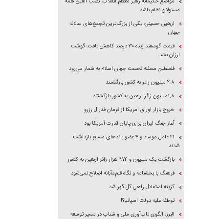
مواضع حکیمانه رهبر معظم انقلاب، نصب العین همه
مسئولان نظام باشد
اربعین حسینی؛ یکی از بزرگ‌ترین تجمع‌های سالانه
جهان
قیمت گوسفند زنده ۳۰ درصد کاهش یافت؛ گوشت
ارزان نشد
فلسطین مسئله نخست جهان اسلام به شمار می‌رود
۲.۸ میلیون زائر به کشور بازگشتند
۱.۸میلیون زائر اربعین به کشور بازگشتند
خروج بازار اوراق امریکا از فرمان فدرال رزرو
آغاز جنگ ایران برای پایان قدرت آمریکا بود
۲۱ عامل موساد و ۴ عضو باند‌های مسلح بازداشت
شدند
بازگشت یک میلیون و ۹۷۴ هزار زائر اربعین به کشور
فرهنگ با بخشنامه و نگاه قیم‌مآبانه اصلاح نمی‌شود
گزینه استقلال راهی گل گهر شد
توطئه علیه دولت اسپانیا؟!
البرز، الگوی تاب‌آوری ملی و شتاب در مسیر توسعه