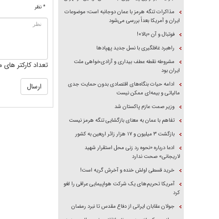
* نظر
مذاکرات تنگه هرمز با عمان دوجانبه است؛ موضوعات
ایران و آمریکا بعداً بررسی می‌شود
فوتبال و آن «بالا»!
راهبرد غافلگیری با نسل جدید پهپاد‌ها
مشروطه نقطه عطف بیداری و آزادی‌خواهی ملت
تعداد کارکتر های م
ایران بود
ادامه حیات بنگاه‌های اقتصادی بدون حمایت جدی
مالیاتی و بیمه‌ای ممکن نیست
وزیر صمت عازم پاکستان شد
تفاهم با عمان به معنای بازگشایی تنگه هرمز نیست
بازگشت ۳ میلیون و ۱۷ هزار زائر اربعین به کشور
ادعا درباره «نحوه رد زنی محل استقرار شهید
لاریجانی» صحت ندارد
خرید قسطی اولش خنده و آخرش گریه است!
آمریکا تحریم‌های یک شرکت هواپیمایی عراقی را لغو
کرد
جولان عقابان ایرانی از دفاع مقدس تا نبرد رمضان