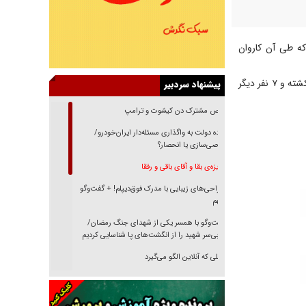
که طی آن کاروان
به گزارش ایرنا، رسانه‌های پاکستانی به نقل از منابع امنیتی گزارش دادند که ۹ نظامی در این انفجار کشته و ۷ نفر دیگر
پیشنهاد سردبیر
رقص مشترک دن کیشوت و ترامپ
دنده دولت به واگذاری مسئله‌دار ایران‌خودرو/
خصوصی‌سازی یا انحصار؟
غریزه‌ی بقا و آقای باقی و رفقا
جراحی‌های زیبایی با مدرک فوق‌دیپلم! + گفت‌وگو
با متهم
گفت‌وگو با همسر یکی از شهدای جنگ رمضان/
پیکر بی‌سر شهید را از انگشت‌های پا شناسایی کردیم
نسلی که آنلاین الگو می‌گیرد
گفت‌وگو با آیت‌الله جاودان/ جفای مخالفان مکانت
معنوی رهبر شهید را ارتقا می‌داد