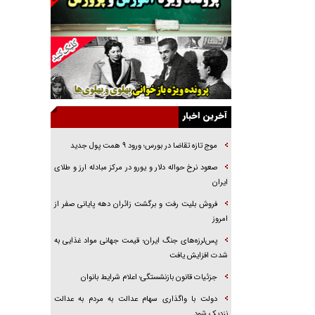
راننده مست به قانون می‌خندد
همه آقای دوربینی شده‌ایم!
قصه ناتمام سرویس مدارس
آیا مقاومت فلسطین خلع‌سلاح می‌شود؟
الگوی وحدت‌آفرین در ادراک سیاست خارجی
آخرین اخبار
گفتگوی دکتر اخوان مدیرمسئول روزنامه جوان با
برنامه تلویزیونی «نبرد هرمز»
موج تازه تقاضا در بورس؛ ورود ۹ همت پول جدید
امام حسین (ع) کشته سیرت‌های عصر جاهلی شد
صعود نرخ حواله دلار و یورو در مرکز مبادله ارز و طلای
فریاد‌ها و ناله‌های دوستان مبارزدلم را آتش می‌زد
ایران
فروش بلیت رفت و برگشت زائران دهه پایانی صفر از
امروز
پس‌لرزه‌های جنگ ایران؛ قیمت جهانی مواد غذایی به
شدت افزایش یافت
جزئیات قانون بازنشستگی؛ اعلام شرایط بانوان
دولت با واگذاری سهام عدالت به مردم به عدالت
نزدیک شود