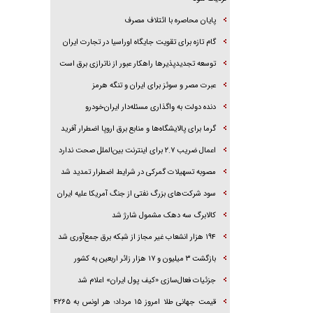
پایان محاصره با ائتلاف مصرف
گام تازه برای تقویت جایگاه اوراسیا در تجارت ایران
توسعه تجدیدپذیر‌ها راهکار عبور از ناترازی برق است
عبرت مصر و سوئز برای ایران و تنگه هرمز
دنده دولت به واگذاری مسئله‌دار ایران‌خودرو
گرما برای پالایشگاه‌ها و منابع برق اروپا اضطرار آفرید
اعمال ضریب ۲.۷ برای اینترنت بین‌الملل صحت ندارد
مصوبه تسهیلات گمرکی در شرایط اضطرار تمدید شد
سود شرکت‌های بزرگ نفتی از جنگ آمریکا علیه ایران
کالابرگ سه دهک مشمول شارژ شد
۱۹۴ هزار انشعاب غیر مجاز از شبکه برق جمع‌آوری شد
بازگشت ۳ میلیون و ۱۷ هزار زائر اربعین به کشور
جزئیات فعال‌سازی «کیف پول ایران» اعلام شد
قیمت جهانی طلا امروز ۱۵ مرداد؛ هر اونس به ۴۲۶۵