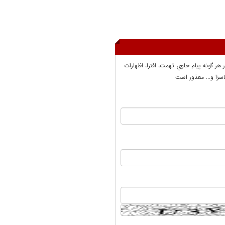
ر هر گونه پيام حاوي تهمت، افترا، اظهارات
سزا و... معذور است