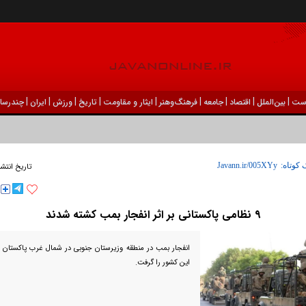
|
|
|
|
|
|
|
|
|
ست
بين‌الملل
اقتصاد
جامعه
فرهنگ‌و‌هنر
ایثار و مقاومت
تاریخ
ورزش
ايران
چندرسان
 کوتاه:
تاریخ انتشا
۹ نظامی پاکستانی بر اثر انفجار بمب کشته شدند
این کشور را گرفت.