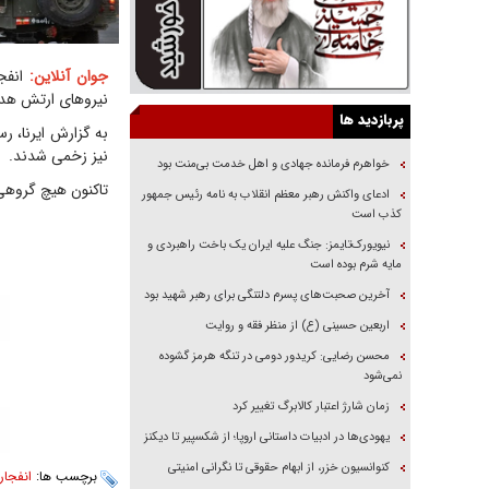
جوان آنلاین:
انفجا
نیرو‌های ارتش هد
پربازدید ها
نیز زخمی شدند.
خواهرم فرمانده جهادی و اهل خدمت بی‌منت بود
تاکنون هیچ گروهی 
ادعای واکنش رهبر معظم انقلاب به نامه رئیس جمهور
کذب است
نیویورک‌تایمز: جنگ علیه ایران یک باخت راهبردی و
مایه شرم بوده است
آخرین صحبت‌های پسرم دلتنگی برای رهبر شهید بود
اربعین حسینی (ع) از منظر فقه و روایت
محسن رضایی: کریدور دومی در تنگه هرمز گشوده
نمی‌شود
زمان شارژ اعتبار کالابرگ تغییر کرد
یهودی‌ها در ادبیات داستانی اروپا؛ از شکسپیر تا دیکنز
کنوانسیون خزر، از ابهام حقوقی تا نگرانی امنیتی
برچسب ها:
انفجار