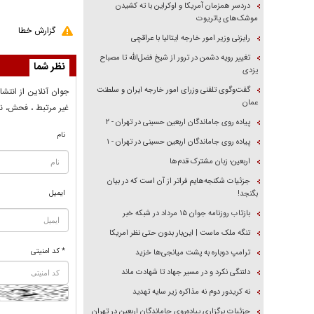
دردسر همزمان آمریکا و اوکراین با ته کشیدن
موشک‌های پاتریوت
گزارش خطا
رایزنی وزیر امور خارجه ایتالیا با عراقچی
تغییر رویه دشمن در ترور از شیخ فضل‌الله تا مصباح
نظر شما
یزدی
گفت‌وگوی تلفنی وزرای امور خارجه ایران و سلطنت
جوان آنلاين از انتشا
عمان
غير مرتبط ، فحش، نا
پیاده روی جاماندگان اربعین حسینی در تهران - ۲
نام
پیاده روی جاماندگان اربعین حسینی در تهران - ۱
اربعین؛ زبان مشترک قدم‌ها
جزئیات شکنجه‌هایم فراتر از آن است که در بیان
ایمیل
بگنجد!
بازتاب روزنامه جوان ۱۵ مرداد در شبکه خبر
تنگه ملک ماست | این‌بار بدون حتی نظر امریکا
* کد امنیتی
ترامپ دوباره به پشت میانجی‌ها خزید
دلتنگی نکرد و در مسیر جهاد تا شهادت ماند
نه کریدور دوم نه مذاکره زیر سایه تهدید
جزئیات برگزاری پیاده‌روی جاماندگان اربعین در تهران