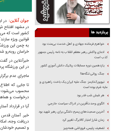
جوان آنلاین
:
پربازدید ها
کشور است که می‌تو
قوانین ویژه سازند
خواهرم فرمانده جهادی و اهل خدمت بی‌منت بود
به چمن این ورزشگا
خراسان رو‌به‌رو ش
ادعای واکنش رهبر معظم انقلاب به نامه رئیس جمهور
کذب است
خبرآنلاین در گفت
یازدهمین دوره مسابقات رباتیک دانش آموزی کشور
در این ورزشگاه پر
جنگ روانی تنگه‌ها!
ماجرای عدم برگزا
نیویورک‌تایمز: جنگ علیه ایران یک باخت راهبردی و
تا جایی که اطلا
مایه شرم بوده است
محسوب می‌شود؛ بن
هر شبش شب قدر بود
درخواست و هماهنگی
الگوی وحدت‌آفرین در ادراک سیاست خارجی
آیا در قرارداد آس
آخرین صحبت‌های پسرم دلتنگی برای رهبر شهید بود
خیر. آستان قدس ت
زمان شارژ اعتبار کالابرگ تغییر کرد
دریافت وجه، امکا
و تصمیم خودشان د
تضعیف پلیس، فروپاشی همه‌چیز