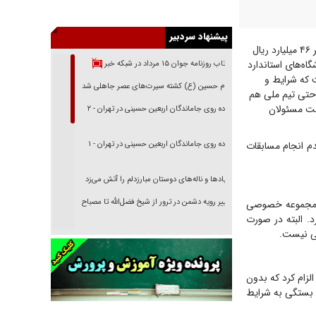
پیشنهاد سردبیر
در ابتدای زمستان سال ۱۳۸۳ تنها ورزشگاه استاندارد ایران پس از آزادی با اعتباری بالغ بر ۴۶ میلیارد ریال
از معدود ورزشگاه‌های استاندارد
بازتاب روزنامه جوان ۱۵ مرداد در شبکه خبر
ت که شرایط و
امام حسین (ع) کشته سیرت‌های عصر جاهلی شد
 حتی تیم ملی هم
لفت مسئولان
پیاده روی جاماندگان اربعین حسینی در تهران - ۲
پیاده روی جاماندگان اربعین حسینی در تهران - ۱
م انجام مسابقات
فریاد‌ها و ناله‌های دوستان مبارزدلم را آتش می‌زد
تغییر رویه دشمن در ترور از شیخ فضل‌الله تا مصباح
ک مجموعه خصوصی
یزدی
. البته در صورت
تی نیست.
خرید قسطی اولش خنده و آخرش گریه است!
فوتبال و آن «بالا»!
زام کرد که بدون
راهبرد غافلگیری با نسل جدید پهپاد‌ها
 بستگی به شرایط
جنجال پزشکان تقلبی در صنعت زیبایی