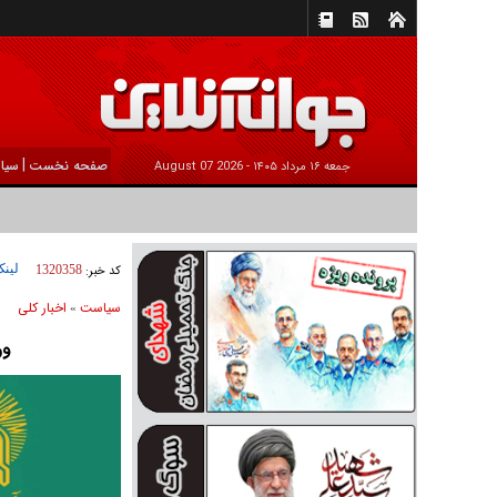
|
صفحه نخست
سیا
جمعه ۱۶ مرداد ۱۴۰۵ -
2026 August 07
لینک
کد خبر:
1320358
سیاست
اخبار کلی
»
ور