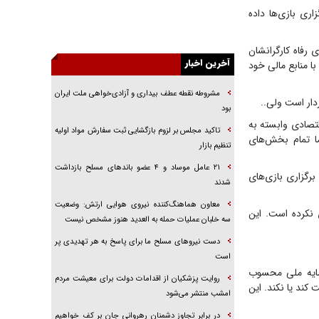
یهودی‌ها در ادبیات داستانی اروپا؛ از شکسپیر تا
ری بازی‌ها داده
دیکنز
گفت‌وگو با خواهر یکی از شهدای جنگ رمضان/
رفاه کارگرانشان
خواهرم فرمانده جهادی و اهل خدمت بی‌منت بود
آخرین اخبار
 منابع مالی خود
جزئیات شکنجه‌هایم فراتر از آن است که در بیان
مشروطه نقطه عطف بیداری و آزادی‌خواهی ملت ایران
بگنجد!
دار است ولی..
بود
گزارش «جوان» از قوانین سخت‌گیرانه ۶ قاره در
قتصادی وابسته به
تاکید مجلس بر لزوم بازگشایی ثبت سفارش مواد اولیه
برابر یورش به پاسگاه‌های پلیس
ا تمام بخش‌های
تنظیم بازار
تحلیل ابعاد پیام رهبر انقلاب به حزب‌الله/ مقاومت
نقشه راه آینده غرب آسیا
۲۱ عامل موساد و ۴ عضو باند‌های مسلح بازداشت
رگزاری بازی‌های
شدند
معاون هماهنگ‌کننده نیروی هوایی ارتش: وضعیت
نکرده است. این
سه خلبان عملیات حمله به العدید هنوز مشخص نیست
دست نیرو‌های مسلح ما برای پاسخ به هر تهدیدی پر
است
مایه ملی محسوب
روایت پزشکیان از اقدامات دولت برای معیشت مردم
 کند یا نکند. این
امشب منتشر می‌شود
در برابر تجاوز دشمنان رهروانی جان بر کف خواهیم