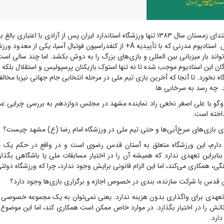
در مشهد افتتاح ش. استادیوم مدرنی که با تأییدیه A+ از کنفدراسیون فوتبال آسیا، یکی 
اند بار میزبانی بین المللی و بازی‌های بزرگ را به دوش بکشد. اما چند سالی اس
گان این استادیوم موجب شده تا نه تنها استوک بازیکنان پرسپولیس و استقلال بلکه
ه نخورد. تا آنجا که آخرین بازی تیم ملی در مرحله انتخابی جام جهانی نیزبا مخا
د. چه رسد به سرخابی ها.
‌و‌گو با علی اصغر نخعی راد نماینده مشهد در مجلس دوازدهم به بررسی چرایی عد
داخته است.
ری بازی‌های سرخ‌آبی‌ها و حتی تیم ملی در ورزشگاه امام رضا (ع) مشهد چیست؟
ع دارم، این ورزشگاه متعلق به آستان قدس رضوی است و در واقع در حکم ی
ابراین تعهدی ندارد که همیشه آن را در اختیار مسابقات ملی یا باشگاهی بگذارد
، همکاری می‌کند، اما این الزام قانونی برایش وجود ندارد، چرا که ورزشگاه دول
تان قدس با شرکت سازنده، بندی در خصوص اجازه و برگزاری بازی‌ها وجود دارد؟
عهدی برای واگذاری بدون هزینه ندارد. یعنی نمی‌توان به یک مجموعه خصوصی ال
ناتش را در اختیار بگذارد. در موارد خاص ممکن است همکاری کند، اما این موضوع
ارد.