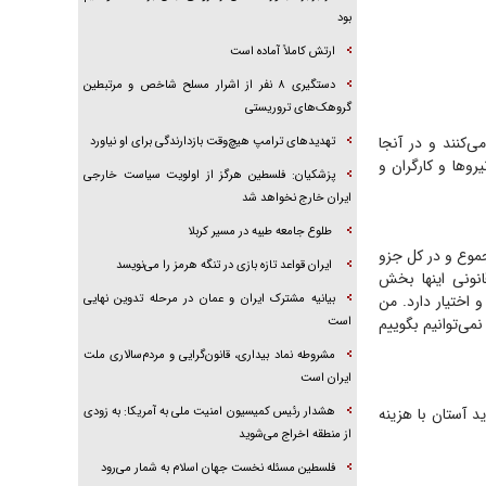
بود
ارتش کاملاً آماده است
دستگیری ۸ نفر از اشرار مسلح شاخص و مرتبطین
گروهک‌های تروریستی
‌کنند و در آنجا
تهدید‌های ترامپ هیچ‌وقت بازدارندگی برای او نیاورد
‌ها و کارگران و
پزشکیان: فلسطین هرگز از اولویت سیاست خارجی
ایران خارج نخواهد شد
طلوع جامعه طیبه در مسیر کربلا
موع و در کل جزو
ایران قواعد تازه بازی در تنگه هرمز را می‌نویسد
نونی اینها بخش
بیانیه مشترک ایران و عمان در مرحله تدوین نهایی
ختیار دارد. من
است
می‌توانیم بگوییم
مشروطه نماد بیداری، قانون‌گرایی و مردم‌سالاری ملت
ایران است
هشدار رئیس کمیسیون امنیت ملی به آمریکا: به زودی
د آستان با هزینه
از منطقه اخراج می‌شوید
فلسطین مسئله نخست جهان اسلام به شمار می‌رود