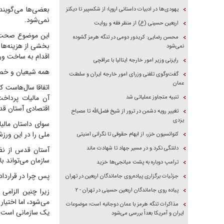
بعضی‌ها می‌گویند
یهودی‌ها در ادبیات داستانی اروپا؛ از شکسپیر تا دیکنز
نمی‌شود.
اربعین حسینی (ع) از منظر فقه و روایت
این موضوع صحت ند
محسن رضایی: کریدور دومی در تنگه هرمز گشوده
بخشی از هزینه‌ها
نمی‌شود
اقدام به ساخت ورز
رایزنی وزیر امور خارجه ایتالیا با عراقچی
همه شیعیان و خصوص
گفت‌وگوی تلفنی وزرای امور خارجه ایران و سلطنت
عمان
اتفاقا سال‌هاست ک
آن مالیات پرداخ
تنبیه متجاوز عملیاتی شد
اقتصادی آستان ق
تغییر رویه دشمن در ترور از شیخ فضل‌الله تا مصباح
یزدی
سوای داستان مالی
ملی را در این ورز
کنوانسیون خزر، از ابهام حقوقی تا نگرانی امنیتی
دلتنگی نکرد و در مسیر جهاد تا شهادت ماند
آستان قدس از نظ
سازمان می‌تواند با
ترامپ دوباره به پشت میانجی‌ها خزید
پس چرا در قراردا
جزئیات برگزاری پیاده‌روی جاماندگان اربعین در تهران
پیاده روی جاماندگان اربعین حسینی در تهران - ۲
زیرا چنین الزام
می‌شود، اما اختیار
مذاکرات تنگه هرمز با عمان دوجانبه است؛ موضوعات
یک سازمانی است که
ایران و آمریکا بعداً بررسی می‌شود