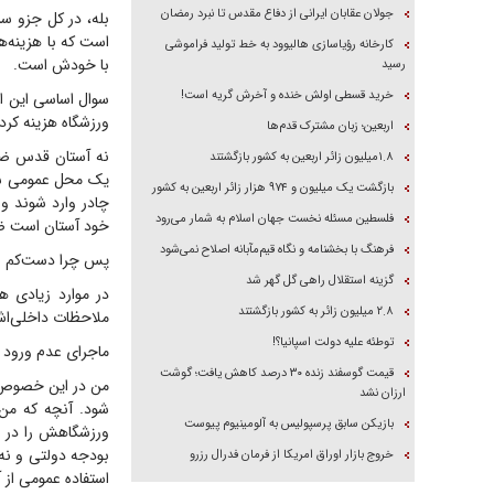
جولان عقابان ایرانی از دفاع مقدس تا نبرد رمضان
بله، در کل جزو س
است که با هزینه‌ه
کارخانه رؤیاسازی هالیوود به خط تولید فراموشی
با خودش است.
رسید
خرید قسطی اولش خنده و آخرش گریه است!
سوال اساسی این ا
ورزشگاه هزینه کرده 
اربعین؛ زبان مشترک قدم‌ها
نه آستان قدس ضوا
۱.۸میلیون زائر اربعین به کشور بازگشتند
یک محل عمومی شود 
بازگشت یک میلیون و ۹۷۴ هزار زائر اربعین به کشور
چادر وارد شوند و 
فلسطین مسئله نخست جهان اسلام به شمار می‌رود
خود آستان است ضوا
فرهنگ با بخشنامه و نگاه قیم‌مآبانه اصلاح نمی‌شود
پس چرا دست‌کم بر
گزینه استقلال راهی گل گهر شد
در موارد زیادی ه
۲.۸ میلیون زائر به کشور بازگشتند
ملاحظات داخلی‌اش
توطئه علیه دولت اسپانیا؟!
ماجرای عدم ورود ز
قیمت گوسفند زنده ۳۰ درصد کاهش یافت؛ گوشت
من در این خصوص ا
ارزان نشد
شود. آنچه که من
بازیکن سابق پرسپولیس به آلومینیوم پیوست
ورزشگاهش را در ا
بودجه دولتی و نه
خروج بازار اوراق امریکا از فرمان فدرال رزرو
استفاده عمومی از 