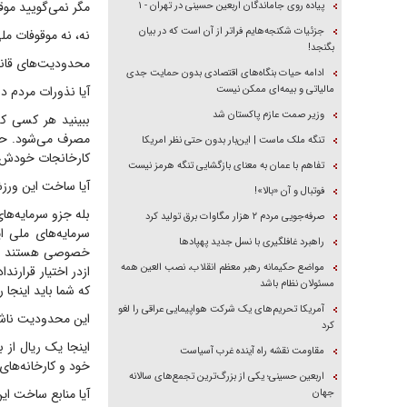
مگر نمی‌گویید موق
پیاده روی جاماندگان اربعین حسینی در تهران - ۱
جزئیات شکنجه‌هایم فراتر از آن است که در بیان
نه، نه موقوفات مل
بگنجد!
محدودیت‌های قانو
ادامه حیات بنگاه‌های اقتصادی بدون حمایت جدی
مالیاتی و بیمه‌ای ممکن نیست
آیا نذورات مردم د
وزیر صمت عازم پاکستان شد
ببینید هر کسی که
مصرف می‌شود. حال
تنگه ملک ماست | این‌بار بدون حتی نظر امریکا
کارخانجات خودش که
تفاهم با عمان به معنای بازگشایی تنگه هرمز نیست
آیا ساخت این ورزش
فوتبال و آن «بالا»!
بله جزو سرمایه‌ه
صرفه‌جویی مردم ۲ هزار مگاوات برق تولید کرد
سرمایه‌های ملی 
راهبرد غافلگیری با نسل جدید پهپاد‌ها
خصوصی هستند ویک
مواضع حکیمانه رهبر معظم انقلاب، نصب العین همه
ازدر اختیار قرارن
مسئولان نظام باشد
که شما باید اینجا ر
آمریکا تحریم‌های یک شرکت هواپیمایی عراقی را لغو
این محدودیت ناش
کرد
اینجا یک ریال از 
مقاومت نقشه راه آینده غرب آسیاست
خود و کارخانه‌های
اربعین حسینی؛ یکی از بزرگ‌ترین تجمع‌های سالانه
آیا منابع ساخت ای
جهان