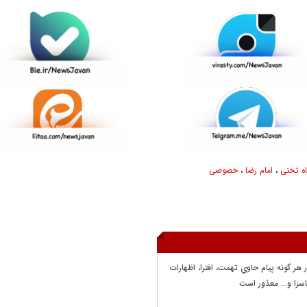
ه تختی
،
امام رضا
،
خصوصی
ر هر گونه پيام حاوي تهمت، افترا، اظهارات
سزا و... معذور است