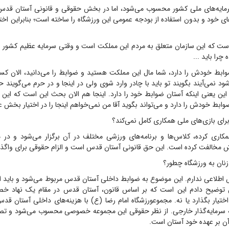
رمایه‌های ملی کشور محسوب می‌شود، اما در بخش حقوقی و قانونی آستان قد
ای خود و بدون استفاده از بودجه عمومی این ورزشگاه را ساخته است؛ بنابراین اختیا
ست که این سازمان متعلق به مردم این مملکت است و وقتی سرمایه عظیم کشور ر
چرا باید ...
بط خودش را دارد، شما مال این مملکت هستید و ضوابط را می‌دانید، الان کس
نمی‌آیند بگویند تو باید با چادر وارد شوی ولی در اینجا و در حرم می‌گویند حتما
این یعنی اینکه آستان ضوابط خود را دارد. اینجا هم الان بحث این است که این 
بط خودش را دارد و می‌تواند بگوید آقا من نمی‌خواهم اینجا را در اختیار بخش ع
ای بازی‌های ملی همکاری کامل نمی‌کند؟
مکاری کرده، کلاس‌ها و برنامه‌های ورزشی مختلف در آن برگزار می‌شود و در م
 مخالفت کرده است. این حق قانونی آستان قدس است و الزام حقوقی برای واگذا
نان به ورزشگاه چطور؟
طلاعی ندارم. این موضوع به ضوابط داخلی آستان قدس مربوط می‌شود و باید ا
 توضیح دادم این است که بر اساس قانون، آستان قدس در مقام یک نهاد خصو
ختیار بگذارد یا نه. مجموعورزشگاه امام رضا (ع) با هزینه‌های داخلی آستان قد
 سرمایه‌گذار خارجی. از نظر حقوقی این مجموعه خصوصی محسوب می‌شود و تصم
آن بر عهده خود آستان است.