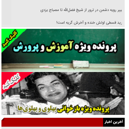
تغییر رویه دشمن در ترور از شیخ فضل‌الله تا مصباح یزدی
خرید قسطی اولش خنده و آخرش گریه است!
فوتبال و آن «بالا»!
راهبرد غافلگیری با نسل جدید پهپاد‌ها
جنجال پزشکان تقلبی در صنعت زیبایی
یهودی‌ها در ادبیات داستانی اروپا؛ از شکسپیر تا دیکنز
گفت‌وگو با خواهر یکی از شهدای جنگ رمضان/ خواهرم فرمانده جهادی و
اهل خدمت بی‌منت بود
جزئیات شکنجه‌هایم فراتر از آن است که در بیان بگنجد!
گزارش «جوان» از قوانین سخت‌گیرانه ۶ قاره در برابر یورش به پاسگاه‌های
آخرین اخبار
پلیس