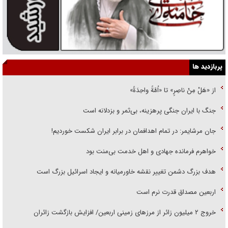
پربازدید ها
از «هَلْ مِنْ ناصِرٍ» تا «اُمَّةً واحِدَةً»
جنگ با ایران جنگی پرهزینه، بی‌ثمر و بزدلانه است
جان مرشایمر: در تمام اهدافمان در برابر ایران شکست خوردیم!
خواهرم فرمانده جهادی و اهل خدمت بی‌منت بود
هدف بزرگ دشمن تغییر نقشه خاورمیانه و ایجاد اسرائیل بزرگ است
اربعین مصداق قدرت نرم است
‌خروج ۲ میلیون زائر از مرز‌های زمینی اربعین/ افزایش بازگشت زائران