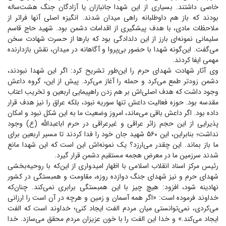
خاصی داشتند. بسیاری از این شهدا جانبازان یا آزادگان جنگ هشت‌ساله
بودند که باز هم داوطلبانه راهی میدان شدند. انگیزه اصلی آنها فراتر از
ملاحظات مادی، با هدف پیشگیری از اقدامات دشمن بود. شهید حاج قاسم
سلیمانی نمونه‌ای بارز از این دلدادگی بود که بار‌ها از حسرت شهادت سخن
می‌گفت. این‌گونه شهدا با حضور بی‌پروا و آگاهانه در میدان، نقش بازدارنده
مهمی ایفا کردند.
وی آثار شهادت شهدای حرم را این‌طور تشریح کرد: اگر این شهدا نبودند،
دشمن زودتر طمع می‌کرد و حمله را آغاز می‌کرد. پیش از این، گروه داعش
وجود داشت که هدف اصلی‌اش بر هم زدن راهپیمایی اربعین و تخریب اعتاب
مقدسه بود. حوزه فعالیت داعش تنها سوریه نبود، بلکه عراق را نیز هدف قرار
داده بود. اگر داعش باقی می‌ماند، امروز وضعیت ما به این شکل نبود و امکان
پذیرایی از این حجم زائر عراقی و غیرعراقی در حرم اباعبدالله (ع) وجود
نداشت؛ بنابراین، این ۵۶۰ شهید جان خود را فدا کردند تا مسیر اربعین برای
ما باز بماند. این چقدر می‌ارزد؟ یک نمونه‌اش این است که این شهدا مانع
شدند سرزمین ما در معرض هجمه مستقیم دشمن قرار گیرد.
رئیس مرکز اسناد انقلاب اسلامی با اظهار امیدواری از این‌که با روحیه‌بخشی
شهدای حرم و نیز شهدای جنگ دوازده روزه، مقاومت و همبستگی در کشور
نهادینه شود، افزود: هیچ چیز با این همبستگی برابری نمی‌کند. چنان‌که
خداوند فرموده است: «اگر همه آسمان و زمین و هرچه در آن است را ارزانی
می‌کردی، نمی‌توانستی میان مردم الفت ایجاد کنی؛ خداوند است که الفت
ایجاد می‌کند.» و خدا این الفت را با خون عزیزان مردم محقق می‌سازد. خدا