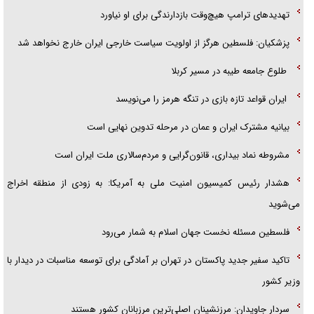
تهدید‌های ترامپ هیچ‌وقت بازدارندگی برای او نیاورد
تحلیل ابعاد پیام رهبر انقلاب به حزب‌الله/ مقاومت نقشه راه آینده غرب آسیا
پزشکیان: فلسطین هرگز از اولویت سیاست خارجی ایران خارج نخواهد شد
گفت‌و‌گو اختصاصی با همسر فرمانده شهید حزب‌الله لبنان/ هر شبش شب
طلوع جامعه طیبه در مسیر کربلا
قدر بود
ایران قواعد تازه بازی در تنگه هرمز را می‌نویسد
بیانیه مشترک ایران و عمان در مرحله تدوین نهایی است
مشروطه نماد بیداری، قانون‌گرایی و مردم‌سالاری ملت ایران است
هشدار رئیس کمیسیون امنیت ملی به آمریکا: به زودی از منطقه اخراج
می‌شوید
فلسطین مسئله نخست جهان اسلام به شمار می‌رود
تاکید سفیر جدید پاکستان در تهران بر آمادگی برای توسعه مناسبات در دیدار با
وزیر کشور
سردار جاویدان: مرزنشینان اصلی‌ترین مرزبانان کشور هستند