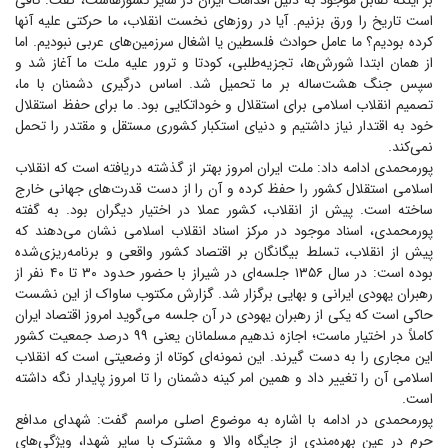
بر اینکه تقابل موجود به دلیل اقدامات ایران در سایر کشورهاست، گفت: کافی
است تاریخ را ورق بزنیم. آیا در روز‌های نخست انقلاب، ما حرکتی علیه آنها
کرده بودیم؟ ما عامل حوادث فلسطین یا اشغال سرزمین‌های عربی نبودیم. اما
از همان ابتدا شورش‌ها، تجزیه‌طلبی، کودتا و ترور علیه ملت ما آغاز شد و
سپس جنگ هشت‌ساله بر ما تحمیل شد. اساس درگیری دشمنان با ما،
تصمیم انقلاب اسلامی برای استقلال و خوداتکایی بود. ما برای حفظ استقلال
خود به اقتدار نیاز داشتیم و دنیای استکبار کشوری مستقل و مقتدر را تحمل
نمی‌کند.
پورمحمدی ادامه داد: ملت ایران امروز بهتر از گذشته دریافته است که انقلاب
اسلامی استقلال کشور را حفظ کرده و آن را از دست قدرت‌های جهانی خارج
ساخته است. پیش از انقلاب، کشور عملا در اختیار دیگران بود. به گفته
پورمحمدی، اسناد موجود در مرکز اسناد انقلاب اسلامی نشان می‌دهند که
پیش از انقلاب، تسلط بیگانگان بر اقتصاد کشور واقعی و برنامه‌ریزی‌شده
بوده است: در سال ۱۳۵۶ جلسه‌ای در شیراز با حضور حدود ۳۰ تا ۴۰ نفر از
رهبران یهودی ایرانی و بهایی برگزار شد. گزارش مکتوب ساواک از این نشست
حاکی است که یکی از رهبران یهودی در آن جلسه می‌گوید امروز اقتصاد ایران
کاملاً در اختیار ماست؛ اجازه ندهیم مسلمانان یعنی ۹۹ درصد جمعیت کشور
این مجاری را به دست گیرند. این نمونه‌ای کوتاه از وضعیتی است که انقلاب
اسلامی آن را تغییر داد و همین امر کینه دشمنان را تا امروز پایدار نگه داشته
است.
پورمحمدی در ادامه با اشاره به موضوع اصلی مراسم گفت: شهدای مدافع
حرم در عین بهره‌مندی از جایگاه والا و مشترک با سایر شهدا، ویژگی‌های