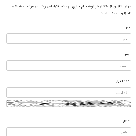
جوان آنلاين از انتشار هر گونه پيام حاوي تهمت، افترا، اظهارات غير مرتبط ، فحش،
ناسزا و... معذور است
نام
ایمیل
* کد امنیتی
* نظر