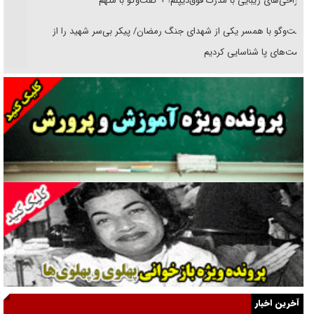
جراحی‌های زیبایی با مدرک فوق‌دیپلم! + گفت‌وگو با متهم
گفت‌وگو با همسر یکی از شهدای جنگ رمضان/ پیکر بی‌سر شهید را از
انگشت‌های پا شناسایی کردیم
نسلی که آنلاین الگو می‌گیرد
گفت‌وگو با آیت‌الله جاودان/ جفای مخالفان مکانت معنوی رهبر شهید را
ارتقا می‌داد
راننده مست به قانون می‌خندد
همه آقای دوربینی شده‌ایم!
قصه ناتمام سرویس مدارس
آیا مقاومت فلسطین خلع‌سلاح می‌شود؟
الگوی وحدت‌آفرین در ادراک سیاست خارجی
آخرین اخبار