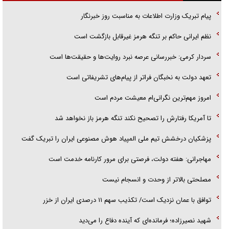
گفتگوی دکتر اخوان مدیرمسئول روزنامه جوان با برنامه تلویزیونی «نبرد
پیام تبریک وزارت اطلاعات به مناسبت روز خبرنگار
هرمز»
نظم ایرانی حاکم بر تنگه هرمز غیرقابل بازگشت است
امام حسین (ع) کشته سیرت‌های عصر جاهلی شد
سردار کرمی: خبررسانی عرصه نبرد روایت‌ها و حقیقت‌ها است
فریاد‌ها و ناله‌های دوستان مبارزدلم را آتش می‌زد
تعهد دولت به نخبگان فراتر از پیام‎‌های تشریفاتی است
امروز مهم‌ترین نگرانی‌ام معیشت مردم است
تا آمریکا رفتارش را تصحیح نکند تنگه هرمز باز نخواهد شد
پزشکیان درخشش تیم ملی المپیاد هوش مصنوعی ایران را تبریک گفت
مهاجرانی: هفته دولت، فرصتی برای مرور کارنامه خدمت است
مصلحتی بالاتر از وحدت و انسجام نیست
توافق با عمان نزدیک است/ تکذیب سهم ۱۱ درصدی ایران از خزر
شهید نصیرزاده؛ فرمانده‌ای که آینده دفاع را می‌دید