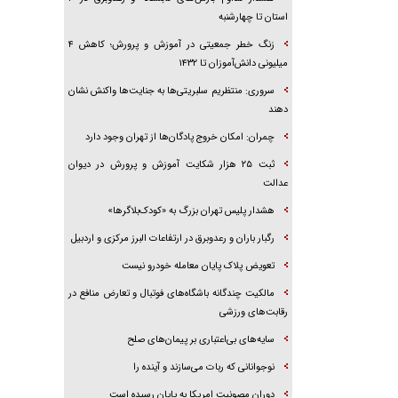
استان تا چهارشنبه
زنگ خطر جمعیتی در آموزش و پرورش؛ کاهش ۴
میلیونی دانش‌آموزان تا ۱۴۳۲
سروری: منتظریم سلبریتی‌ها به جنایت‌ها واکنش نشان
دهند
چمران: امکان خروج پادگان‌ها از تهران وجود دارد
ثبت ۲۵ هزار شکایت آموزش و پرورش در دیوان
عدالت
هشدار پلیس تهران بزرگ به «کودک‌بلاگرها»
رگبار باران و رعدوبرق در ارتفاعات البرز مرکزی و اردبیل
تعویض پلاک پایان معامله خودرو نیست
مالکیت چندگانه باشگاه‌های فوتبال و تعارض منافع در
رقابت‌های ورزشی
سایه‌های بی‌اعتباری بر پیمان‌های صلح
نوجوانانی که ربات می‌سازند و آینده را
دوران مصونیت امریکا به پایان رسیده است