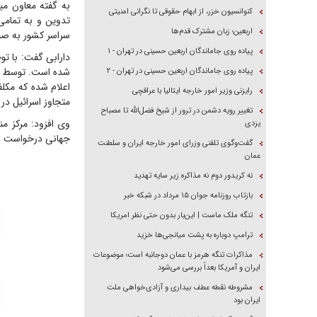
به گفته معاون می
کنوانسیون خزر، از ابهام حقوقی تا نگرانی امنیتی
تدوین و به تمامی
اربعین؛ زبان مشترک قدم‌ها
سراسر کشور به صو
پیاده روی جاماندگان اربعین حسینی در تهران - ۱
دارابی گفت: با تو
شده است. توسط وز
پیاده روی جاماندگان اربعین حسینی در تهران - ۲
اعلام شده که مکلف
رایزنی وزیر امور خارجه ایتالیا با عراقچی
متجاوز اسرائیل در
تغییر رویه دشمن در ترور از شیخ فضل‌الله تا مصباح
وی افزود: مرکز من
یزدی
جهانی درخواست اعل
گفت‌وگوی تلفنی وزرای امور خارجه ایران و سلطنت
عمان
نه کریدور دوم نه مذاکره زیر سایه تهدید
بازتاب روزنامه جوان ۱۵ مرداد در شبکه خبر
تنگه ملک ماست | این‌بار بدون حتی نظر امریکا
ترامپ دوباره به پشت میانجی‌ها خزید
مذاکرات تنگه هرمز با عمان دوجانبه است؛ موضوعات
ایران و آمریکا بعداً بررسی می‌شود
مشروطه نقطه عطف بیداری و آزادی‌خواهی ملت
ایران بود