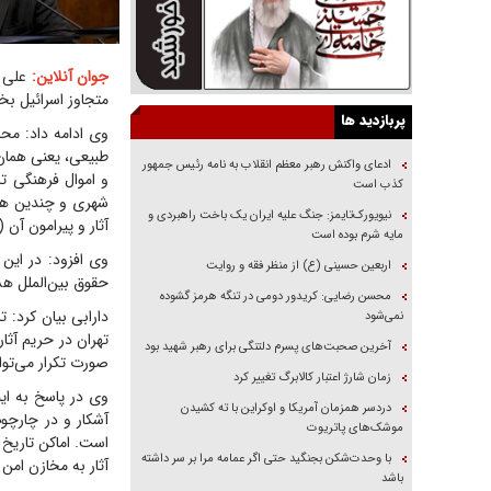
جوان آنلاین:
علی د
متجاوز اسرائیل ب
پربازدید ها
وی ادامه داد: مح
طبیعی، یعنی همان
ادعای واکنش رهبر معظم انقلاب به نامه رئیس جمهور
کذب است
شهری و چندین هزا
نیویورک‌تایمز: جنگ علیه ایران یک باخت راهبردی و
آثار و پیرامون آن
مایه شرم بوده است
وی افزود: در این
اربعین حسینی (ع) از منظر فقه و روایت
حقوق بین‌الملل هس
محسن رضایی: کریدور دومی در تنگه هرمز گشوده
دارابی بیان کرد: 
نمی‌شود
تهران در حریم آث
آخرین صحبت‌های پسرم دلتنگی برای رهبر شهید بود
صورت تکرار می‌توا
زمان شارژ اعتبار کالابرگ تغییر کرد
وی در پاسخ به این
دردسر همزمان آمریکا و اوکراین با ته کشیدن
آشکار و در چارچوب 
موشک‌های پاتریوت
است. اماکن تاریخ د
با وحدت‌شکن بجنگید حتی اگر عمامه مرا بر سر داشته
آثار به مخازن امن
باشد