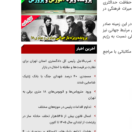
و حفاظت حداکثری
جراحی‌های زیبایی با مدرک فوق‌دیپلم! + گفت‌وگو
میراث فرهنگی در
با متهم
گفت‌وگو با همسر یکی از شهدای جنگ رمضان/
ر این زمینه صادر
پیکر بی‌سر شهید را از انگشت‌های پا شناسایی کردیم
مرتبط جهانی نیز
نسلی که آنلاین الگو می‌گیرد
للی نسبت به رژیم
گفت‌وگو با آیت‌الله جاودان/ جفای مخالفان مکانت
معنوی رهبر شهید را ارتقا می‌داد
آخرین اخبار
کاتباتی با مراجع
راننده مست به قانون می‌خندد
ضرب‌الاجل رئیس کل دادگستری استان تهران برای
همه آقای دوربینی شده‌ایم!
نظارت بر قیمت‌ها و مقابله با اخلال در بازار
قصه ناتمام سرویس مدارس
مسجدی: ۴۰ درصد شهدای جنگ با بانک ژنتیک
شناسایی شدند
آیا مقاومت فلسطین خلع‌سلاح می‌شود؟
ورود متروباس‌ها و اتوبوس‌های ۱۸ متری برقی به
تهران
تداوم اقدامات پلیس در حوزه‌های مختلف
اعمال قانون بیش از ۵۴۵هزار تخلف حادثه ساز در
پایتخت از ابتدای سال ۱۴۰۵ تا کنون
هشدار تداوم بارش‌های تابستانه و رعدوبرق در ۴