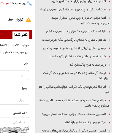
آغاز جنگ ایران برای پایان قدرت آمریکا بود
برچسب ها:
میراث 
جزئیات برگزاری پیاده‌روی جاماندگان اربعین در تهران
ادعا درباره «نحوه رد زنی محل استقرار شهید
گزارش خطا
لاریجانی» صحت ندارد
بازگشت ۳ میلیون و ۱۷ هزار زائر اربعین به کشور
نظر شما
تفاهم با عمان به معنای بازگشایی تنگه هرمز نیست
جوان آنلاين از انتشا
جولان عقابان ایرانی از دفاع مقدس تا نبرد رمضان
غير مرتبط ، فحش، نا
خرید قسطی اولش خنده و آخرش گریه است!
نام
وزیر صمت عازم پاکستان شد
قیمت گوسفند زنده ۳۰ درصد کاهش یافت؛ گوشت
ارزان نشد
آمریکا تحریم‌های یک شرکت هواپیمایی عراقی را لغو
ایمیل
کرد
مواضع حکیمانه رهبر معظم انقلاب، نصب العین همه
مسئولان نظام باشد
* کد امنیتی
فلسطین مسئله نخست جهان اسلام به شمار می‌رود
۲.۸ میلیون زائر به کشور بازگشتند
اربعین حسینی؛ یکی از بزرگ‌ترین تجمع‌های سالانه