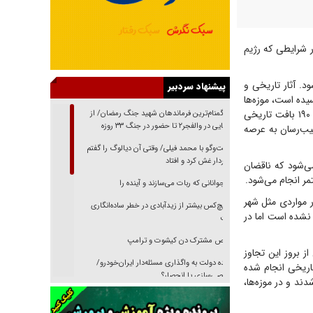
 شرایطی که رژیم
. آثار تاریخی و
پیشنهاد سردبیر
ده است، موزه‌ها
و اموال فرهنگی تاریخی که در آنها نگهداری می‌شود، حریم تاریخی و بافت‌های تاریخی که بالغ بر ۱۹۰ بافت تاریخی
از گمنام‌ترین فرماندهان شهید جنگ رمضان/ از
شناسایی در والفجر۲ تا حضور در جنگ ۳۳ روزه
یب‌رسان به عرصه
گفت‌وگو با محمد فیلی/ وقتی آن دیالوگ را گفتم
فیلمبردار غش کرد و افتاد
ی‌شود که ناقضان
ر انجام می‌شود.
نوجوانانی که ربات می‌سازند و آینده را
ر مواردی مثل شهر
هیچ‌کس بیشتر از زیدآبادی در خطر ساده‌انگاری
نشده است اما در
نیست
رقص مشترک دن کیشوت و ترامپ
ز بروز این تجاوز
دنده دولت به واگذاری مسئله‌دار ایران‌خودرو/
 تاریخی انجام شده
خصوصی‌سازی یا انحصار؟
دند و در موزه‌ها،
غریزه‌ی بقا و آقای باقی و رفقا