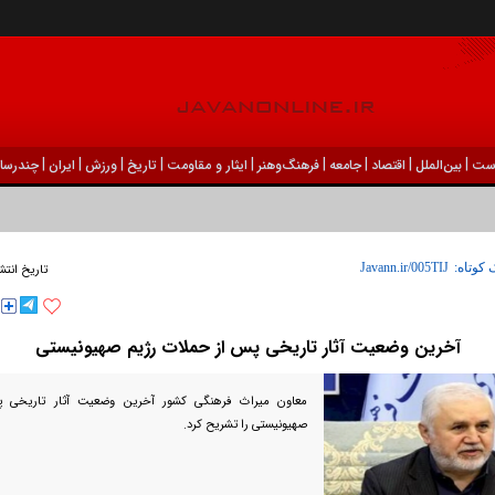
|
|
|
|
|
|
|
|
|
ست
بين‌الملل
اقتصاد
جامعه
فرهنگ‌و‌هنر
ایثار و مقاومت
تاریخ
ورزش
ايران
چندرسان
 کوتاه:
تاریخ انتش
آخرین وضعیت آثار تاریخی پس از حملات رژیم صهیونیستی
معاون میراث فرهنگی کشور آخرین وضعیت آثار تاریخی 
صهیونیستی را تشریح کرد.