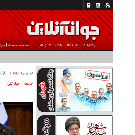
|
صفحه نخست
سیا
يکشنبه ۱۸ مرداد ۱۴۰۵ -
2026 August 09
لینک
کد خبر:
1304251
جامعه
اخبار كلی
»