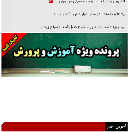
امام حسین (ع) کشته سیرت‌های عصر جاهلی شد
پیاده روی جاماندگان اربعین حسینی در تهران - ۲
پیاده روی جاماندگان اربعین حسینی در تهران - ۱
فریاد‌ها و ناله‌های دوستان مبارزدلم را آتش می‌زد
تغییر رویه دشمن در ترور از شیخ فضل‌الله تا مصباح یزدی
خرید قسطی اولش خنده و آخرش گریه است!
فوتبال و آن «بالا»!
راهبرد غافلگیری با نسل جدید پهپاد‌ها
جنجال پزشکان تقلبی در صنعت زیبایی
یهودی‌ها در ادبیات داستانی اروپا؛ از شکسپیر تا دیکنز