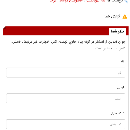
برچسب ها:
تیم تروریستی
،
جاسوسان موساد
،
فراجا
گزارش خطا
نظر شما
جوان آنلاين از انتشار هر گونه پيام حاوي تهمت، افترا، اظهارات غير مرتبط ، فحش،
ناسزا و... معذور است
نام
ایمیل
* کد امنیتی