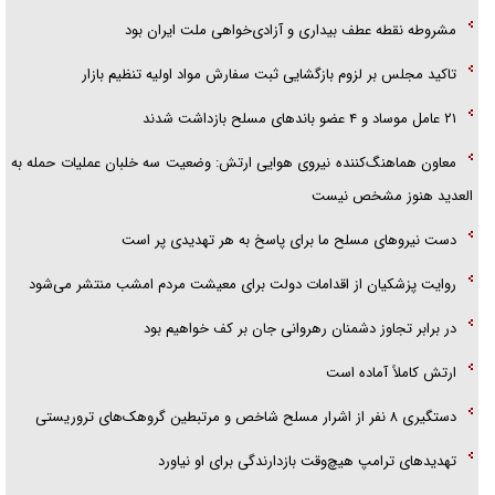
گفت‌وگو با خواهر یکی از شهدای جنگ رمضان/ خواهرم فرمانده جهادی و
اهل خدمت بی‌منت بود
آخرین اخبار
جزئیات شکنجه‌هایم فراتر از آن است که در بیان بگنجد!
گزارش «جوان» از قوانین سخت‌گیرانه ۶ قاره در برابر یورش به پاسگاه‌های
مشروطه نقطه عطف بیداری و آزادی‌خواهی ملت ایران بود
پلیس
تاکید مجلس بر لزوم بازگشایی ثبت سفارش مواد اولیه تنظیم بازار
تحلیل ابعاد پیام رهبر انقلاب به حزب‌الله/ مقاومت نقشه راه آینده غرب آسیا
۲۱ عامل موساد و ۴ عضو باند‌های مسلح بازداشت شدند
معاون هماهنگ‌کننده نیروی هوایی ارتش: وضعیت سه خلبان عملیات حمله به
العدید هنوز مشخص نیست
دست نیرو‌های مسلح ما برای پاسخ به هر تهدیدی پر است
روایت پزشکیان از اقدامات دولت برای معیشت مردم امشب منتشر می‌شود
در برابر تجاوز دشمنان رهروانی جان بر کف خواهیم بود