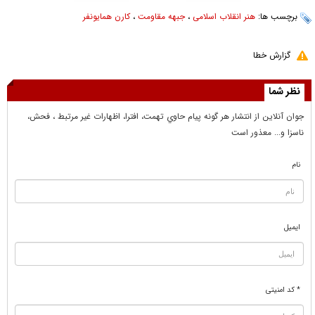
برچسب ها:
هنر انقلاب اسلامی
،
جبهه مقاومت
،
کارن همایونفر
گزارش خطا
نظر شما
جوان آنلاين از انتشار هر گونه پيام حاوي تهمت، افترا، اظهارات غير مرتبط ، فحش،
ناسزا و... معذور است
نام
ایمیل
* کد امنیتی