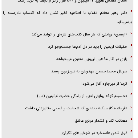
آستان مقدس علوی: ۱۷ میلیون و ۵۰۰ هزار زائر از نجف به کربلا رفتند
دفتر رهبر معظم انقلاب با اطلاعیه اخیر نشان داد که انتساب نادرست را
برنمی‌تابد
«اربعین» روایتی که هر سال کتاب‌های تازه‌ای را تولید می‌کند
حقیقت اربعین را باید در دل آدم‌ها جست‌و‌جو کرد
بازی در آثار مذهبی نیرویی معنوی می‌خواهد
سریال محمدحسین مهدویان به تلویزیون رسید
کربلا از میرجاوه آغاز می‌شود!
«حسینم کو؟» روایتی ادبی از زندگی حضرت‌ام‌البنین (س)
«فرمانده کلاسیک» نابغه‌ای که شجاعت و ایمانی مثال‌زدنی داشت
مصائب کند و کشدار مردی عاشق
غرق شدن «استخر» در شوخی‌های تکراری