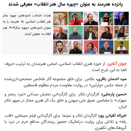
پانزده هنرمند به عنوان «چهره سال هنر انقلاب» معرفی شدند
هیات انتخاب نامزد‌های چهره سال
هنر انقلاب اسلامی، ۱۵ هنرمند را به
عنوان نامزد‌های «چهره سال۱۴۰۳ هنر
انقلاب» معرفی کردند.
جوان آنلاین:
از حوزه هنری انقلاب اسلامی، اسامی هنرمندان به ترتیب حروف
الفبا به این شرح است.
سید احسان باقری،
عکاس: برای خلق مجموعه آثار شاخص صحنه‌پردازی‌شده
از جمله عکس «وارثین» در روایت مقاومت مردم مظلوم فلسطین.
حسین پارسایی؛
کارگردان تئاتر: برای کارگردانی نمایش میدانی «نبرد رستم و
سهراب» با مضامین عمیق ملی-میهنی و خلق یک اثر هنری ممتاز در سپهر تئاتر
ایران.
خیراله تقیانی پور؛
کارگردان تئاتر و سینما: برای کارگردانی فیلم سینمایی «قلب
رقه» و تلاش برای روایت دراماتیک حضور رزمندگان مدافع حرم در نبرد با
گروهک‌های تکفیری.