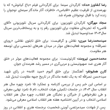
رضا کشاورز حداد؛
کارگردان سینما: برای کارگردانی فیلم «باغ کیانوش» که با
بهره‌مندی از ظرفیت عظیم «اقتباس»، خاطرات آثار ماندگار سینمای نوجوان را
زنده کرد با اقبال نوجوانان همراه شد.
سجاد مهرگان؛
کارگردان تلویزیون: برای کارگردانی سریال تلویزیونی «آقای
قاضی» که تجربه‌ای متفاوت برای تلویزیون رقم زد و به پرمخاطب‌ترین سریال
سال۱۴۰۳ صداوسیما تبدیل شد.
سیدمحمدرضا میری؛
نقاش و گرافیست: برای خلق تابلوی نقاشی «رویای
نصرالله» و مجموعه فعالیت‌های موثر در میدان هنر‌های تجسمی برای توسعه
هنر مقاومت.
محمدحسین نیرومند؛
کارتونیست: برای مجموعه فعالیت‌های موثر در خلق
آثار هنری ضد صهیونیستی و مربی‌گری در مسیر رشد هنرمندان جوان.
کارن همایونفر؛
آهنگساز: برای خلق آلبوم «سید الامه» در رثای شهید
سیدحسن نصرالله که به یک نغمه ماندگار در تاریخ جبهه مقاومت تبدیل شد.
بر اساس این خبر پس از بررسی کارنامه و عملکرد ۱۵ نامزد چهره سال هنر
انقلاب سال ۱۴۰۳، در جلسات تکمیلی هیات انتخاب، نام ۵ نامزد نهایی معرفی
و طی نظرخواهی از خبرگان و نخبگان هنر انقلاب، چهره سال هنر انقلاب
اسلامی انتخاب و در آیین اختتامیه هفته هنر انقلاب اسلامی معرفی می‌شود.
پس از شهادت سیدمرتضی آوینی شخصیت برجسته هنری و انقلابی در روز