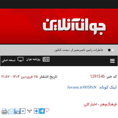
خاطرات رامین ناصرنصیر از «پشت‌ کنکوری‌ها» و رضا داوودنژاد: رضا کودک درون فعالی
روزنامه جوان
نسخه اصلی
داشت و خیلی راحت به شوق می‌آمد
Toggle
navigation
کد خبر:
1291545
تاریخ انتشار:
۲۵ فروردين ۱۴۰۴ - ۲۱:۵۷
لینک کوتاه:
فرهنگ‌و‌هنر
اخبار كلی
»