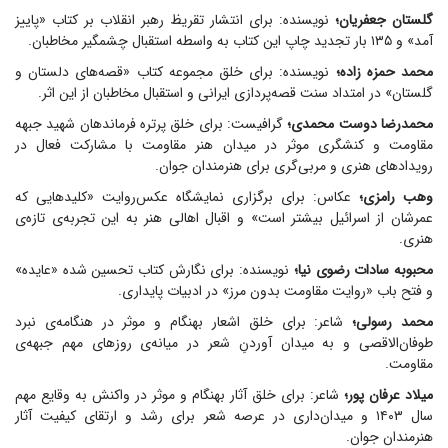
گلستان جعفریان؛
نویسنده: برای انتشار تقریظ رهبر انقلاب بر کتاب «پاییز
آمد» و ۱۳۵ بار تجدید چاپ این کتاب به واسطه استقبال چشمگیر مخاطبان.
محمد حمزه زاده؛
نویسنده: برای خلق مجموعه کتاب «قصه‌های دلستان و
گلستان» در امتداد سنت قصه‌پردازی ایرانی و استقبال مخاطبان از این اثر.
محمدرضا دوست محمدی؛
گرافیست: برای خلق پرتره فرماندهان شهید جبهه
مقاومت و کنشگری موثر در میدان هنر مقاومت با مشارکت فعال در
رویداد‌های هنری و مربی‌گری برای هنرمندان جوان.
وهب رامزی؛
عکاس: برای برگزاری نمایشگاه عکس‌روایت «کلید‌هایی که
عمرشان از اسرائیل بیشتر است» و اقبال اهالی هنر به این تجربه‌ی تازه‌ی
هنری.
محبوبه سادات رضوی نیا؛
نویسنده: برای نگارش کتاب تحسین شده «عایده»
و فتح باب «روایت مقاومت بدون مرز» در ادبیات پایداری.
محمد رسولی؛
شاعر: برای خلق اشعار بهنگام و موثر در هنگامه‌ی نبرد
طوفان‌الاقصی و به میدان آوردنِ شعر در میانه‌ی روز‌های مهم جبهه‌ی
مقاومت.
میلاد عرفان پور؛
شاعر: برای خلق آثار بهنگام و موثر در واکنش به وقایع مهم
سال ۱۴۰۳ و میدان‌داری در عرصه شعر برای رشد و ارتقای کیفیت آثار
هنرمندان جوان.