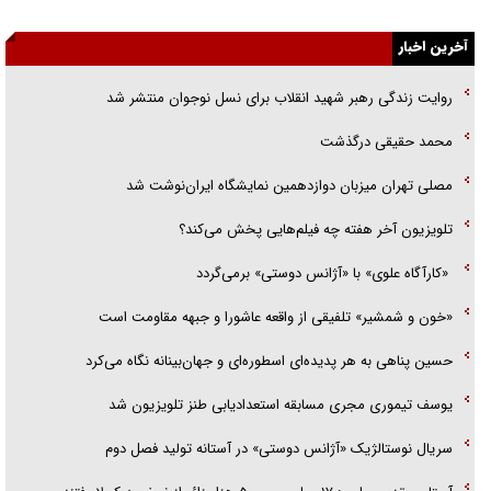
یهودی‌ها در ادبیات داستانی اروپا؛ از شکسپیر تا دیکنز
آخرین اخبار
گفت‌وگو با خواهر یکی از شهدای جنگ رمضان/ خواهرم فرمانده جهادی و
اهل خدمت بی‌منت بود
روایت زندگی رهبر شهید انقلاب برای نسل نوجوان منتشر شد
جزئیات شکنجه‌هایم فراتر از آن است که در بیان بگنجد!
محمد حقیقی درگذشت
گزارش «جوان» از قوانین سخت‌گیرانه ۶ قاره در برابر یورش به پاسگاه‌های
مصلی تهران میزبان دوازدهمین نمایشگاه ایران‌نوشت شد
پلیس
تلویزیون آخر هفته چه فیلم‌هایی پخش می‌کند؟
«کارآگاه علوی» با «آژانس دوستی» برمی‌گردد
«خون و شمشیر» تلفیقی از واقعه عاشورا و جبهه مقاومت است
حسین پناهی به هر پدیده‌ای اسطوره‌ای و جهان‌بینانه نگاه می‌کرد
یوسف تیموری مجری مسابقه استعدادیابی طنز تلویزیون شد
سریال نوستالژیک «آژانس دوستی» در آستانه تولید فصل دوم