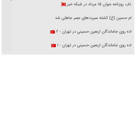
بازتاب روزنامه جوان ۱۵ مرداد در شبکه خبر
امام حسین (ع) کشته سیرت‌های عصر جاهلی شد
پیاده روی جاماندگان اربعین حسینی در تهران - ۲
پیاده روی جاماندگان اربعین حسینی در تهران - ۱
فریاد‌ها و ناله‌های دوستان مبارزدلم را آتش می‌زد
تغییر رویه دشمن در ترور از شیخ فضل‌الله تا مصباح یزدی
خرید قسطی اولش خنده و آخرش گریه است!
فوتبال و آن «بالا»!
راهبرد غافلگیری با نسل جدید پهپاد‌ها
جنجال پزشکان تقلبی در صنعت زیبایی