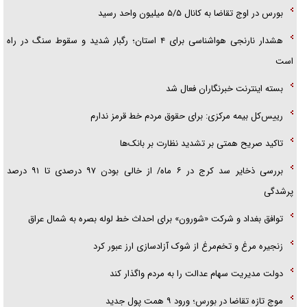
بورس در اوج تقاضا به کانال ۵/۵ میلیون واحد رسید
هشدار نارنجی هواشناسی برای ۴ استان؛ رگبار شدید و سقوط سنگ در راه
است
بسته اینترنت خبرنگاران فعال شد
رییس‌کل بیمه مرکزی: برای حقوق مردم خط قرمز ندارم
تاکید صریح همتی بر تشدید نظارت بر بانک‌ها
بررسی ذخایر سد کرج در ۶ ماه/ از خالی بودن ۹۷ درصدی تا ۹۱ درصد
پرشدگی
توافق بغداد و شرکت «شورون» برای احداث خط لوله بصره به شمال عراق
زنجیره مرغ و تخم‌مرغ از شوک آزادسازی ارز عبور کرد
دولت مدیریت سهام عدالت را به مردم واگذار کند
موج تازه تقاضا در بورس؛ ورود ۹ همت پول جدید