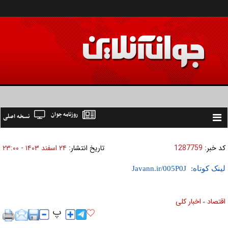
روزنامه جوان
نسخه اصلی
Toggle
navigation
کد خبر:
1287759
تاریخ انتشار:
۲۴ اسفند ۱۴۰۳ - ۲۳:۰۰
لینک کوتاه:
اقتصاد
اخبار کلی
»