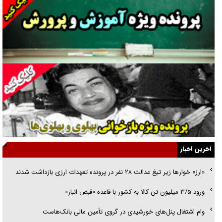
گفت‌وگو با همسر یکی از شهدای جنگ رمضان/ پیکر بی‌سر شهید را از
انگشت‌های پا شناسایی کردیم
نسلی که آنلاین الگو می‌گیرد
گفت‌وگو با آیت‌الله جاودان/ جفای مخالفان مکانت معنوی رهبر شهید را
ارتقا می‌داد
راننده مست به قانون می‌خندد
همه آقای دوربینی شده‌ایم!
قصه ناتمام سرویس مدارس
آخرین اخبار
آیا مقاومت فلسطین خلع‌سلاح می‌شود؟
«ارز» خوار‌ها زیر تیغ عدالت ۲۸ نفر در پرونده تعهدات ارزی بازداشت شدند
الگوی وحدت‌آفرین در ادراک سیاست خارجی
ورود ۳/۵ میلیون تن کالا به کشور با قاعده «قبض انبار»
گفتگوی دکتر اخوان مدیرمسئول روزنامه جوان با برنامه تلویزیونی «نبرد
وام اشتغال پنل‌های خورشیدی در گروی تأمین مالی بانک‌هاست
هرمز»