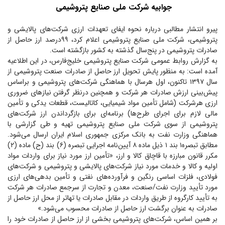
جوابیه شرکت ملی صنایع پتروشیمی
پیرو انتشار مطالبی درباره نحوه ایفای تعهدات ارزی شرکت‌های پالایشی و
پتروشیمی، شرکت ملی صنایع پتروشیمی اعلام کرد، ۹۹درصد ارز حاصل از
صادرات پتروشیمی در پنج‌سال گذشته به کشور بازگشته است.
به گزارش روابط عمومی شرکت صنایع پتروشیمی خلیج‌فارس، در این اطلاعیه
آمده است: به منظور پایش تحویل ارز حاصل از صادرات صنعت پتروشیمی از
سال ۱۳۹۷ تاکنون، اول هرسال با هماهنگی شرکت‌های پتروشیمی و براساس
پیش‌بینی ارزش صادرات هر شرکت و همچنین درنظر گرفتن نیاز‌های ضروری
ارزی هرشرکت (شامل تأمین مواد شیمیایی، کاتالیست، قطعات یدکی و تأمین
مالی لازم برای اجرای طرح‌ها) برنامه‌ای برای بازگرداندن ارز شرکت‌های
پتروشیمی از سوی شرکت ملی صنایع پتروشیمی تهیه و طی گزارشی با
هماهنگی وزارت نفت به بانک مرکزی جمهوری اسلام ایران ارسال می‌شود.
مطابق تبصره۱ بند ۱ ذیل ماده ۸ آیین‌نامه اجرایی تبصره (۶) بند (ح) ماده (۲)
مکرر قانون مبارزه با قاچاق کالا و ارز، «تأمین ارز مورد نیاز برای واردات مواد
اولیه و کالا و خدمات مورد نیاز شرکت‌های پالایشی و پتروشیمی و شرکت‌های
فولادی، فلزات اساسی رنگین و فرآورده‌های نفتی و تأمین بدهی‌های ارزی
مورد تأیید وزارت نفت/صنعت، معدن و تجارت از سرجمع صادرات هر شرکت
به تأیید کارگروه از طریق واردات در مقابل صادرات یا تهاتر از محل ارز حاصل از
صادرات به عنوان برگشت ارز حاصل از صادرات محسوب می‌شود.»
بر همین اساس، شرکت‌های پتروشیمی بخشی از ارز حاصل از صادرات خود را