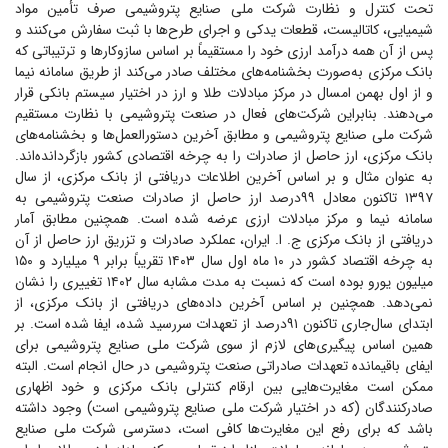
تحت کنترل و نظارت شرکت ملی صنایع پتروشیمی صرف تأمین مواد
شیمیایی، کاتالیست، قطعات یدکی و اجرای طرح‌ها با ثبت سفارش می‌کنند و
پس از آن همه درآمد ارزی خود را مستقیماً بر اساس سازوکار‌ها و ترتیباتی که
بانک مرکزی به‌صورت بخشنامه‌های مختلف صادر می‌کند از طریق سامانه نیما
و از اول بهمن امسال در مرکز مبادلات طلا و ارز در اختیار سیستم بانکی قرار
می‌دهند. بنابراین شرکت‌های فعال در صنعت پتروشیمی با نظارت مستقیم
شرکت ملی صنایع پتروشیمی و مطابق آخرین دستورالعمل‌ها و بخشنامه‌های
بانک مرکزی، ارز حاصل از صادرات را به چرخه اقتصادی کشور بازگردانده‌اند.
به عنوان مثال و بر اساس آخرین اطلاعات دریافتی از بانک مرکزی، از سال
۱۳۹۷ تاکنون معادل ۹۹درصد ارز حاصل از صادرات صنعت پتروشیمی به
سامانه نیما و مرکز مبادلات ارزی عرضه شده است. همچنین مطابق آمار
دریافتی از بانک مرکزی ج. ا. ایران، عملکرد صادرات و تزریق ارز حاصل از آن
به چرخه اقتصاد کشور در ۱۰ ماه اول سال ۱۴۰۳ تقریباً برابر ۹ میلیارد و ۱۵۰
میلیون یورو بوده است که نسبت به مدت مشابه سال ۱۴۰۲ تغییری را نشان
نمی‌دهد. همچنین بر اساس آخرین داده‌های دریافتی از بانک مرکزی، از
ابتدای سال‌جاری تاکنون ۹۱درصد از تعهدات سررسید شده، ایفا شده است. بر
همین اساس پیگیری‌های لازم از سوی شرکت ملی صنایع پتروشیمی برای
ایفای باقیمانده تعهدات صادراتی صنعت پتروشیمی در حال انجام است. البته
ممکن است مغایرت‌هایی بین ارقام کنترلی بانک مرکزی و خود اظهاری
صادرکنندگان (که در اختیار شرکت ملی صنایع پتروشیمی است) وجود داشته
باشد که برای رفع این مغایرت‌ها کافی است، دسترسی شرکت ملی صنایع