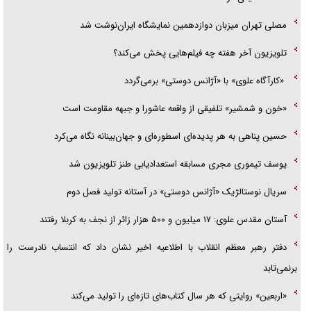
گزارش «جوان» از قوانین سخت‌گیرانه ۶ قاره در برابر یورش به پاسگاه‌های
مصلی تهران میزبان دوازدهمین نمایشگاه ایران‌نوشت شد
پلیس
تلویزیون آخر هفته چه فیلم‌هایی پخش می‌کند؟
«کارآگاه علوی» با «آژانس دوستی» برمی‌گردد
«خون و شمشیر» تلفیقی از واقعه عاشورا و جبهه مقاومت است
حسین پناهی به هر پدیده‌ای اسطوره‌ای و جهان‌بینانه نگاه می‌کرد
یوسف تیموری مجری مسابقه استعدادیابی طنز تلویزیون شد
سریال نوستالژیک «آژانس دوستی» در آستانه تولید فصل دوم
آستان مقدس علوی: ۱۷ میلیون و ۵۰۰ هزار زائر از نجف به کربلا رفتند
دفتر رهبر معظم انقلاب با اطلاعیه اخیر نشان داد که انتساب نادرست را
برنمی‌تابد
«اربعین» روایتی که هر سال کتاب‌های تازه‌ای را تولید می‌کند