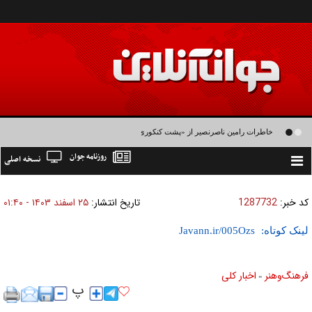
خاطرات رامین ناصرنصیر از «پشت‌ کنکوری‌ها» و رضا داوودنژاد: رضا کودک درون فعالی
روزنامه جوان
نسخه اصلی
داشت و خیلی راحت به شوق می‌آمد
Toggle
navigation
کد خبر:
1287732
تاریخ انتشار:
۲۵ اسفند ۱۴۰۳ - ۰۱:۴۰
لینک کوتاه:
فرهنگ‌و‌هنر
اخبار كلی
»