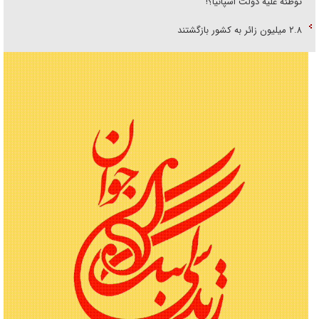
توطئه علیه دولت اسپانیا؟!
۲.۸ میلیون زائر به کشور بازگشتند