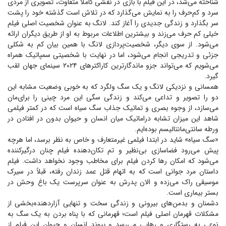
شناخته می‌شد، در این فیلم با بازی در نقشی کاملاً متفاوت، تصویری از مردی
سرد و کم‌حرف را به نمایش می‌گذارد که در تلاش است گذشته خود را پشت
سر بگذارد و زندگی جدیدی را آغاز کند. لانگ به عنوان شخصیت اصلی فیلم
خیلی کم حرف می‌زند و بیشترین اطلاعات مربوط به او از طریق دیگران ارائه
می‌شود. از سوی دیگر، شخصیت‌پردازی لانگ با همین بیان کم به شکلی
جزئی و تدریجی انجام می‌شود، اما در نهایت با شخصیتی سمپاتیک همراه
می‌شویم که می‌تواند جزو ماندگارترین کاراکتر‌های ۲۰۲۴ سینمای جهان لقب
گیرد.
همسانی و نزدیکی لانگ و یک سگ ولگرد که به خوبی وضعیت مشابه این
دو را تصویر و تداعی می‌کند و زندگی سگی این مرد چینی را برای‌مان
می‌سازد، از وجوه بصری و تماتیک جذاب سگ سیاه است که در کمتر فیلمی
شاهد این میزان تشابه دراماتیک میان انسان و حیوان بدون در افتادن در
ورطه سانتی‌مانتالیسم بوده‌ایم.
«سگ سیاه» شاید در ابتدا فیلمی غیرمتعارف و خاص به نظر برسد، اما هرچه
پیش می‌رود فضاسازی بی‌نظیر و تم تکان‌دهنده فیلم چنان درگیرکننده
می‌شود که امکان رها کردن فیلم برای مخاطب وجود نخواهد داشت. فیلم
داستان مرد جوانی است که به اتهام قتل عمد زندان رفته، قبلاً در سیرک
موسیقی راک می‌زده و الان پدرش به عنوان سرپرست یک باغ وحش در
بستر بیماری است.
دشمنان و بدمن‌های بیرونی و زندگی سخت و تنهایی آزاردهنده‌بخشی از
مشکلات قهرمان اصلی فیلم است؛ قهرمانی که با پناه بردن به یک سگ به
نوعی به رستگاری و رهایی می‌رسد و پیوند انسان و حیوان این فیلم از