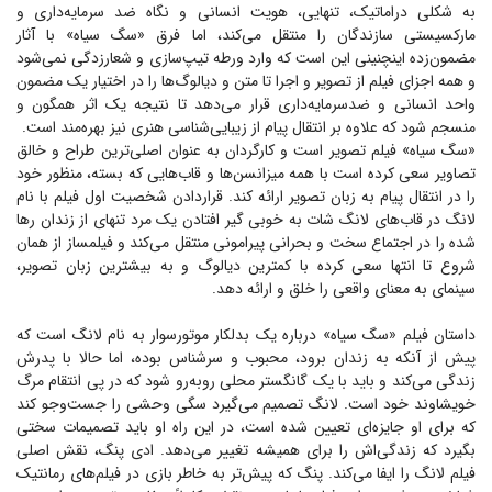
به شکلی دراماتیک، تنهایی، هویت انسانی و نگاه ضد سرمایه‌داری و
مارکسیستی سازندگان را منتقل می‌کند، اما فرق «سگ سیاه» با آثار
مضمون‌زده اینچنینی این است که وارد ورطه تیپ‌سازی و شعارزدگی نمی‌شود
و همه اجزای فیلم از تصویر و اجرا تا متن و دیالوگ‌ها را در اختیار یک مضمون
واحد انسانی و ضدسرمایه‌داری قرار می‌دهد تا نتیجه یک اثر همگون و
منسجم شود که علاوه بر انتقال پیام از زیبایی‌شناسی هنری نیز بهره‌مند است.
«سگ سیاه» فیلم تصویر است و کارگردان به عنوان اصلی‌ترین طراح و خالق
تصاویر سعی کرده است با همه میزانسن‌ها و قاب‌هایی که بسته، منظور خود
را در انتقال پیام به زبان تصویر ارائه کند. قراردادن شخصیت اول فیلم با نام
لانگ در قاب‌های لانگ شات به خوبی گیر افتادن یک مرد تنهای از زندان رها
شده را در اجتماع سخت و بحرانی پیرامونی منتقل می‌کند و فیلمساز از همان
شروع تا انتها سعی کرده با کمترین دیالوگ و به بیشترین زبان تصویر،
سینمای به معنای واقعی را خلق و ارائه دهد.
داستان فیلم «سگ سیاه» درباره یک بدلکار موتورسوار به نام لانگ است که
پیش از آنکه به زندان برود، محبوب و سرشناس بوده، اما حالا با پدرش
زندگی می‌کند و باید با یک گانگستر محلی روبه‌رو شود که در پی انتقام مرگ
خویشاوند خود است. لانگ تصمیم می‌گیرد سگی وحشی را جست‌و‌جو کند
که برای او جایزه‌ای تعیین شده است، در این راه او باید تصمیمات سختی
بگیرد که زندگی‌اش را برای همیشه تغییر می‌دهد. ادی پنگ، نقش اصلی
فیلم لانگ را ایفا می‌کند. پنگ که پیش‌تر به خاطر بازی در فیلم‌های رمانتیک