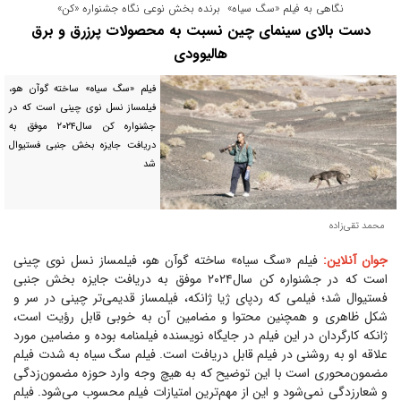
نگاهی به فیلم «سگ سیاه» برنده بخش نوعی نگاه جشنواره «کن»
دست بالای سینمای چین نسبت به محصولات پرزرق و برق
هالیوودی
فیلم «سگ سیاه» ساخته گوآن هو،
فیلمساز نسل نوی چینی است که در
جشنواره کن سال۲۰۲۴ موفق به
دریافت جایزه بخش جنبی فستیوال
شد
محمد تقی‌زاده
جوان آنلاین:
فیلم «سگ سیاه» ساخته گوآن هو، فیلمساز نسل نوی چینی
است که در جشنواره کن سال۲۰۲۴ موفق به دریافت جایزه بخش جنبی
فستیوال شد؛ فیلمی که ردپای ژیا ژانکه، فیلمساز قدیمی‌تر چینی در سر و
شکل ظاهری و همچنین محتوا و مضامین آن به خوبی قابل رؤیت است،
ژانکه کارگردان در این فیلم در جایگاه نویسنده فیلمنامه بوده و مضامین مورد
علاقه او به روشنی در فیلم قابل دریافت است. فیلم سگ سیاه به شدت فیلم
مضمون‌محوری است با این توضیح که به هیچ وجه وارد حوزه مضمون‌زدگی
و شعارزدگی نمی‌شود و این از مهم‌ترین امتیازات فیلم محسوب می‌شود. فیلم