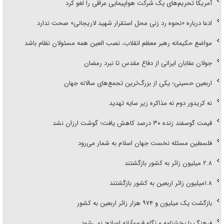
آمریکا تحریم‌های یک شرکت هواپیمایی عراقی را لغو کرد
ادعا درباره «نحوه رد زنی محل استقرار شهید لاریجانی» صحت ندارد
مواضع حکیمانه رهبر معظم انقلاب، نصب العین همه مسئولان نظام باشد
جولان عقابان ایرانی از دفاع مقدس تا نبرد رمضان
اربعین حسینی؛ یکی از بزرگ‌ترین تجمع‌های سالانه جهان
نه کریدور دوم نه مذاکره زیر سایه تهدید
قیمت گوسفند زنده ۳۰ درصد کاهش یافت؛ گوشت ارزان نشد
فلسطین مسئله نخست جهان اسلام به شمار می‌رود
۲.۸ میلیون زائر به کشور بازگشتند
۱.۸میلیون زائر اربعین به کشور بازگشتند
بازگشت یک میلیون و ۹۷۴ هزار زائر اربعین به کشور
فرهنگ با بخشنامه و نگاه قیم‌مآبانه اصلاح نمی‌شود