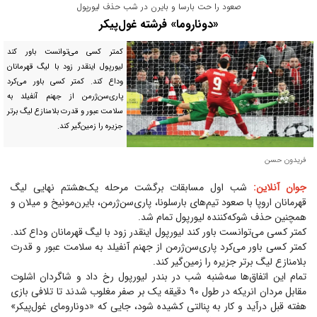
صعود را حت بارسا و بایرن در شب حذف لیورپول
«دوناروما» فرشته غول‌پیکر
کمتر کسی می‌توانست باور کند
لیورپول اینقدر زود با لیگ قهرمانان
وداع کند. کمتر کسی باور می‌کرد
پاری‌سن‌ژرمن از جهنم آنفیلد به
سلامت عبور و قدرت بلامنازع لیگ برتر
جزیره را زمین‌گیر کند.
فریدون حسن
جوان آنلاین:
شب اول مسابقات برگشت مرحله یک‌هشتم نهایی لیگ
قهرمانان اروپا با صعود تیم‌های بارسلونا، پاری‌سن‌ژرمن، بایرن‌مونیخ و میلان و
همچنین حذف شوکه‌کننده لیورپول تمام شد.
کمتر کسی می‌توانست باور کند لیورپول اینقدر زود با لیگ قهرمانان وداع کند.
کمتر کسی باور می‌کرد پاری‌سن‌ژرمن از جهنم آنفیلد به سلامت عبور و قدرت
بلامنازع لیگ برتر جزیره را زمین‌گیر کند.
تمام این اتفاق‌ها سه‌شنبه شب در بندر لیورپول رخ داد و شاگردان اشلوت
مقابل مردان انریکه در طول ۹۰ دقیقه یک بر صفر مغلوب شدند تا تلافی بازی
هفته قبل درآید و کار به پنالتی کشیده شود، جایی که «دونارومای غول‌پیکر»