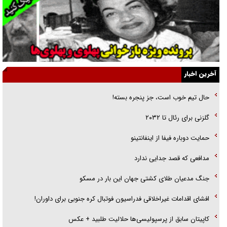
راهبرد غافلگیری با نسل جدید پهپاد‌ها
جنجال پزشکان تقلبی در صنعت زیبایی
یهودی‌ها در ادبیات داستانی اروپا؛ از شکسپیر تا دیکنز
گفت‌وگو با خواهر یکی از شهدای جنگ رمضان/ خواهرم فرمانده جهادی و
آخرین اخبار
اهل خدمت بی‌منت بود
حال تیم خوب است، جز پنجره بسته!
جزئیات شکنجه‌هایم فراتر از آن است که در بیان بگنجد!
گلزنی برای رئال تا ۲۰۳۲
گزارش «جوان» از قوانین سخت‌گیرانه ۶ قاره در برابر یورش به پاسگاه‌های
حمایت دوباره فیفا از اینفانتینو
پلیس
مدافعی که قصد جدایی ندارد
جنگ مدعیان طلای کشتی جهان این بار در مسکو
افشای اقدامات غیراخلاقی فدراسیون فوتبال کره جنوبی برای داوران!
کاپیتان سابق از پرسپولیسی‌ها حلالیت طلبید + عکس