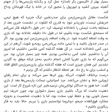
بسیار بهتر از «الیسون بکر نامدار» عمل کرد و یک‌تنه پاریسی‌ها را از جهنم
آنفیلد بیرون کشید و لیورپول را مجبور کرد در خانه با لیگ قهرمانان وداع
کند.
شکست مقابل پاری‌سن‌ژرمن برای صدرنشین لیگ جزیره که هیچ تیمی
حریفش نیست، باورپذیر نبود به قدری که اشلوت در نشست خبری بعد از
مسابقه باخت تیمش را ناعادلانه توصیف کرد: «در طول ۹۰دقیقه فکر نمی‌کنم
که مستحق شکست بوده باشیم، اما در طول ۱۸۰ دقیقه، عادلانه بود که بازی
به وقت اضافه کشیده شود. در وقت اضافه، پاری‌سن‌ژرمن تیم بهتری بود. اگر
در صدر جدول باشید و با تیمی مانند پی‌اس‌جی روبه‌رو شوید، آن‌هم در این
دور، کمی ناعادلانه است. در کل هفته گذشته کمی شانس داشتیم، اما امروز
آن را نداشتیم. شاید کمی بدشانس بودیم. همه چیز بسیار جزئی بود. من
می‌گویم که ما بازی تقریباً کاملی انجام دادیم، به‌جز اینکه موفق به گلزنی
نشدیم. این همان چیزی است که هفته گذشته برای پاری‌سن‌ژرمن اتفاق افتاد
و امشب برای ما رخ داد. هر لحظه انتظار داشتم که گل بزنیم.»
درست برخلاف اشلوت، انریکه روی ابر‌ها سیر می‌کند و برای تمام رقبای
اروپایی خط و نشان می‌کشد. مرد اسپانیایی نیمکت پاریسی‌ها بعد از بازی
گفت: «ما هنوز به حداکثر توانایی‌مان نرسیده‌ایم. این تازه شروع کار است. این
ذهنیت ماست که بزرگ باشیم. بازی بسیار دشواری بود، چون حریف تیم
بسیار خوبی بود و حفظ توپ سخت بود، اما با ذهنیت، شخصیت و به‌ویژه
عملکرد فوق‌العاده جیجو دوناروما توانستیم بازی را ببریم. حالا باید به فکر
ریکاوری باشیم.»
در دیگر بازی‌های سه‌شنبه شب بارسا موفق شد میهمان خود بنفیکا را ۳ بر یک