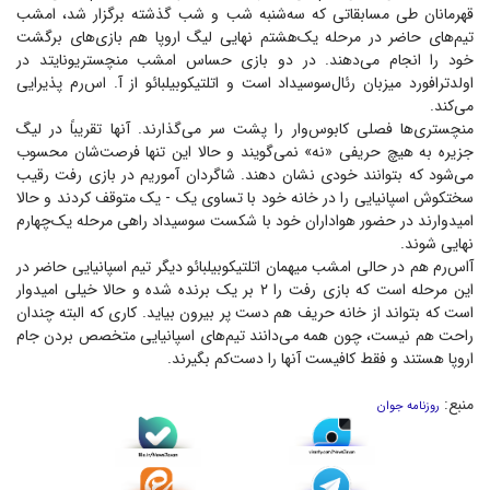
قهرمانان طی مسابقاتی که سه‌شنبه شب و شب گذشته برگزار شد، امشب
تیم‌های حاضر در مرحله یک‌هشتم نهایی لیگ اروپا هم بازی‌های برگشت
خود را انجام می‌دهند. در دو بازی حساس امشب منچستریونایتد در
اولدترافورد میزبان رئال‌سوسیداد است و اتلتیکوبیلبائو از آ. اس‌رم پذیرایی
می‌کند.
منچستری‌ها فصلی کابوس‌وار را پشت سر می‌گذارند. آنها تقریباً در لیگ
جزیره به هیچ حریفی «نه» نمی‌گویند و حالا این تنها فرصت‌شان محسوب
می‌شود که بتوانند خودی نشان دهند. شاگردان آموریم در بازی رفت رقیب
سختکوش اسپانیایی را در خانه خود با تساوی یک - یک متوقف کردند و حالا
امیدوارند در حضور هواداران خود با شکست سوسیداد راهی مرحله یک‌چهارم
نهایی شوند.
آ‌اس‌رم هم در حالی امشب میهمان اتلتیکو‌بیلبائو دیگر تیم اسپانیایی حاضر در
این مرحله است که بازی رفت را ۲ بر یک برنده شده و حالا خیلی امیدوار
است که بتواند از خانه حریف هم دست پر بیرون بیاید. کاری که البته چندان
راحت هم نیست، چون همه می‌دانند تیم‌های اسپانیایی متخصص بردن جام
اروپا هستند و فقط کافیست آنها را دست‌کم بگیرند.
منبع:
روزنامه جوان