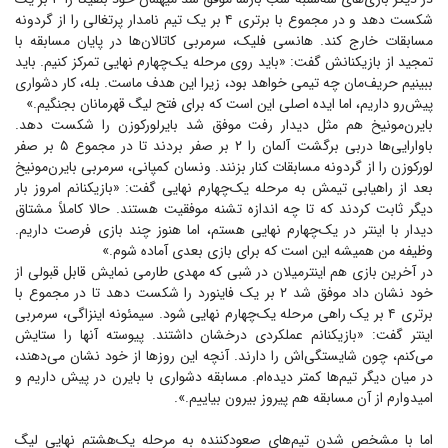
شکست دهد و در مجموع با برتری ۴ بر یک تیم نامدار پرتغالی را از گردونه
مسابقات خارج کند. هانسی فلیک، سرمربی کاتالان‌ها در پایان مسابقه با
تمجید از بازیکنانش گفت: «باید روی مرحله یک‌چهارم نهایی تمرکز کنیم. باید
ببینیم حریف‌مان چه تیمی خواهد بود، زیرا این هدف ماست. بله، کار دشواری
پیش‌رو داریم، اما ایده اصلی این است که برای فتح لیگ قهرمانان بجنگیم.»
بایرن‌مونیخ هم مثل دیدار رفت موفق شد بایرلورکوزن را شکست دهد.
باوارایی‌ها دربی برگشت آلمان را ۲ بر صفر بردند تا در مجموع ۵ بر صفر
لورکوزن را از گردونه مسابقات کنار بزنند. ونسان کمپانی، سرمربی بایرن‌مونیخ
بعد از راهیابی تیمش به مرحله یک‌چهارم نهایی گفت: «بازیکنانم امروز بار
دیگر ثابت کردند که تا چه اندازه تشنه موفقیت هستند. حالا کاملاً مشتاق
دیدار با اینتر در یک‌چهارم نهایی هستم، اما هنوز چند بازی فرصت داریم.
وظیفه من همیشه این است که برای بازی بعدی آماده شوم.»
در آخرین بازی هم اینترمیلان در شبی که مهدی طارمی نمایش قابل قبولی از
خود نشان داد موفق شد ۲ بر یک فاینورد را شکست دهد تا در مجموع با
برتری ۴ بر یک راهی مرحله یک‌چهارم نهایی شود. سیمئونه اینزاگی، سرمربی
اینتر گفت: «بازیکنانم عملکردی درخشان داشتند. پیوسته آنها را ستایش
می‌کنم، چون شایستگی‌اش را دارند. آنچه این روز‌ها از خود نشان می‌دهند،
در میان دیگر تیم‌ها کمتر دیده‌ام. مسابقه دشواری با بایرن در پیش داریم و
امیدوارم از آن مسابقه هم پیروز بیرون بیاییم.».
اما با مشخص شدن تیم‌های صعود‌کننده به مرحله یک‌هشتم نهایی لیگ