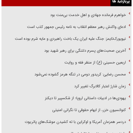
پربازدید ها
خواهرم فرمانده جهادی و اهل خدمت بی‌منت بود
ادعای واکنش رهبر معظم انقلاب به نامه رئیس جمهور کذب است
نیویورک‌تایمز: جنگ علیه ایران یک باخت راهبردی و مایه شرم بوده است
آخرین صحبت‌های پسرم دلتنگی برای رهبر شهید بود
اربعین حسینی (ع) از منظر فقه و روایت
محسن رضایی: کریدور دومی در تنگه هرمز گشوده نمی‌شود
زمان شارژ اعتبار کالابرگ تغییر کرد
یهودی‌ها در ادبیات داستانی اروپا؛ از شکسپیر تا دیکنز
کنوانسیون خزر، از ابهام حقوقی تا نگرانی امنیتی
دردسر همزمان آمریکا و اوکراین با ته کشیدن موشک‌های پاتریوت