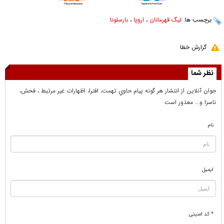
برچسب ها:
لیگ قهرمانان
،
اروپا
،
بارسلونا
گزارش خطا
نظر شما
جوان آنلاين از انتشار هر گونه پيام حاوي تهمت، افترا، اظهارات غير مرتبط ، فحش،
ناسزا و... معذور است
نام
ایمیل
* کد امنیتی