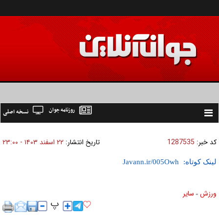
روزنامه جوان
نسخه اصلی
Toggle
navigation
کد خبر:
1287535
تاریخ انتشار:
۲۲ اسفند ۱۴۰۳ - ۲۳:۰۰
لینک کوتاه:
ورزش
ساير
»