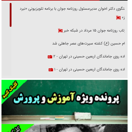
گفتگوی دکتر اخوان مدیرمسئول روزنامه جوان با برنامه تلویزیونی «نبرد
هرمز»
بازتاب روزنامه جوان ۱۵ مرداد در شبکه خبر
امام حسین (ع) کشته سیرت‌های عصر جاهلی شد
پیاده روی جاماندگان اربعین حسینی در تهران - ۲
پیاده روی جاماندگان اربعین حسینی در تهران - ۱
فریاد‌ها و ناله‌های دوستان مبارزدلم را آتش می‌زد
تغییر رویه دشمن در ترور از شیخ فضل‌الله تا مصباح یزدی
خرید قسطی اولش خنده و آخرش گریه است!
فوتبال و آن «بالا»!