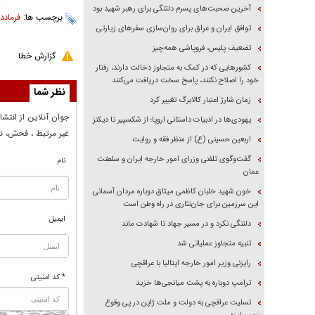
آخرین صحبت‌های پسرم دلتنگی برای رهبر شهید بود
برچسب ها:
فرماند
توافق ایران و عراق برای روان‌سازی سفر‌های زیارتی
تضعیف پلیس، فروپاشی همه‌چیز
گزارش خطا
کشور‌هایی که در کمک به متجاوز دخالت دارند، رفتار
خود را اصلاح نکنند، پاسخ سخت دریافت می‌کنند
نظر شما
زمان شارژ اعتبار کالابرگ تغییر کرد
جوان آنلاين از انتشا
یهودی‌ها در ادبیات داستانی اروپا؛ از شکسپیر تا دیکنز
غير مرتبط ، فحش، نا
اربعین حسینی (ع) از منظر فقه و روایت
گفت‌وگوی تلفنی وزرای امور خارجه ایران و سلطنت
نام
عمان
خون شهید خلبان کاظمی میثاق دوباره مردان آسمانی
این سرزمین برای جان‌نثاری در راه وطن است
ایمیل
دلتنگی نکرد و در مسیر جهاد تا شهادت ماند
تنبیه متجاوز عملیاتی شد
رایزنی وزیر امور خارجه ایتالیا با عراقچی
* کد امنیتی
ترامپ دوباره به پشت میانجی‌ها خزید
تسلیت عراقچی به دولت و ملت ژاپن در پی وقوع