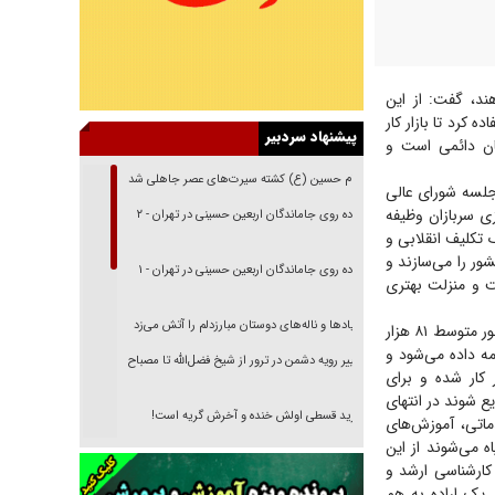
هند، گفت: از این
 کرد تا بازار کار
پیشنهاد سردبیر
یان دائمی است و
امام حسین (ع) کشته سیرت‌های عصر جاهلی شد
جلسه شورای عالی
ی سربازان وظیفه
پیاده روی جاماندگان اربعین حسینی در تهران - ۲
ک تکلیف انقلابی و
ور را می‌سازند و
پیاده روی جاماندگان اربعین حسینی در تهران - ۱
یت و منزلت بهتری
فریاد‌ها و ناله‌های دوستان مبارزدلم را آتش می‌زد
فرمانده کل سپاه با اشاره به اقدامات صورت گرفته برای مهارت آموزی سربازان عنوان کرد: سالانه به طور متوسط ۸۱ هزار
مه داده می‌شود و
تغییر رویه دشمن در ترور از شیخ فضل‌الله تا مصباح
ر کار شده و برای
یزدی
یع شوند در انتهای
خرید قسطی اولش خنده و آخرش گریه است!
اتی، آموزش‌های
اه می‌شوند از این
فوتبال و آن «بالا»!
 کارشناسی ارشد و
راهبرد غافلگیری با نسل جدید پهپاد‌ها
 یک اراده به هم