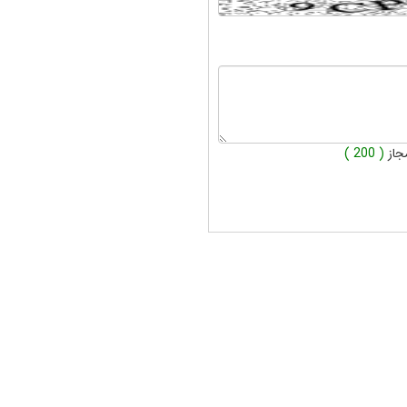
جاز
( 200 )