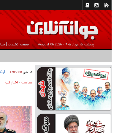
|
صفحه نخست
سیا
پنجشنبه ۱۵ مرداد ۱۴۰۵ -
2026 August 06
لینک
کد خبر:
1285868
سیاست
اخبار کلی
»