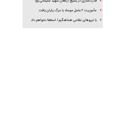
قدرت‌سازی در بسیج ارمغان شهید سلیمانی بود
مأموریت ۲ عامل موساد با مرگ پایان یافت
با نیرو‌های نظامی هماهنگیم/ استعفا نخواهم داد