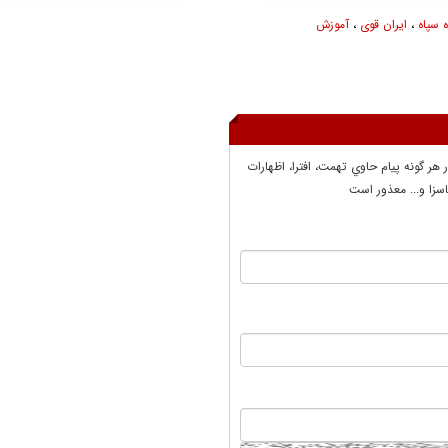
ه سپاه
،
ایران قوی
،
آموزش
ر هر گونه پيام حاوي تهمت، افترا، اظهارات
سزا و... معذور است