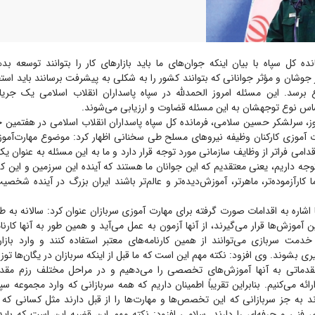
ده کل سپاه با بیان اینکه جوان‌های ما باید بازار‌های کار را بتوانند توسعه بد
جوشان و مؤثر جوانانی که بتوانند کشور را به شکلی به پیشرفت برسانند باید استفاده
 برسد. این مسئله امروز الحمدلله در سپاه پاسداران انقلاب اسلامی یک جر
اساس نوع توجهشان به این مسئله قضاوت و ارزیابی می‌شوند.
وز، سرلشکر حسین سلامی، فرمانده کل سپاه پاسداران انقلاب اسلامی در هفتمین 
 آموزی کارکنان وظیفه نیرو‌های مسلح طی سخنانی اظهار کرد: موضوع مهارت‌آموز
قدامی فراتر از وظایف سازمانی مورد توجه قرار دارد و ما به این مسئله به عنوان ی
وجه داریم، یعنی معتقدیم که این جوانان ما هستند که آینده این سرزمین و این کش
 کارآزموده‌تر، ماهرتر، آموزش‌دیده‌تر و عالم‌تر باشند ایران بزرگ در آینده شخص
 آموزش‌ها قرار می‌گیرند، از آنها آزمون به عمل می‌آید و همین طور به آنها کارنا
ن خدمت سربازی می‌توانند از همین کارنامه‌های معتبر استفاده کنند و وارد بازا
 بشوند. وی افزود: نکته مهم این است که ما قبل از اینکه سربازان در یگان‌ها توز
قدماتی به آنها آموزش‌های تخصصی را می‌دهیم و در مراحل مختلف رزم مقدم
رائه می‌کنیم. بنابراین تقریباً اطمینان داریم که همه سربازانی که وارد مجموعه سپ
ند به جز سربازانی که این تخصص‌ها و مهارت‌ها را از قبل دارند مثل کسانی که
ی فنی و حرفه‌ای را دارند. سلامی افزود: نکته مهم این قضیه این است که باید