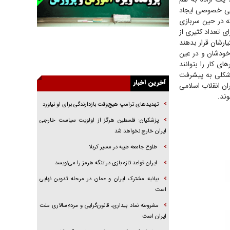
حتی خصوصی ایجاد
جنجال پزشکان تقلبی در صنعت زیبایی
که در حین سربازی
یهودی‌ها در ادبیات داستانی اروپا؛ از شکسپیر تا
ی تعداد کثیری از
دیکنز
ارشان قرار بدهند
ه خودشان و در عین
گفت‌وگو با خواهر یکی از شهدای جنگ رمضان/
ای کار را بتوانند
خواهرم فرمانده جهادی و اهل خدمت بی‌منت بود
ه شکلی به پیشرفت
جزئیات شکنجه‌هایم فراتر از آن است که در بیان
آخرین اخبار
ران انقلاب اسلامی
بگنجد!
ند.
تهدید‌های ترامپ هیچ‌وقت بازدارندگی برای او نیاورد
گزارش «جوان» از قوانین سخت‌گیرانه ۶ قاره در
برابر یورش به پاسگاه‌های پلیس
پزشکیان: فلسطین هرگز از اولویت سیاست خارجی
ایران خارج نخواهد شد
تحلیل ابعاد پیام رهبر انقلاب به حزب‌الله/ مقاومت
نقشه راه آینده غرب آسیا
طلوع جامعه طیبه در مسیر کربلا
گفت‌و‌گو اختصاصی با همسر فرمانده شهید حزب‌الله
ایران قواعد تازه بازی در تنگه هرمز را می‌نویسد
لبنان/ هر شبش شب قدر بود
بیانیه مشترک ایران و عمان در مرحله تدوین نهایی
است
مشروطه نماد بیداری، قانون‌گرایی و مردم‌سالاری ملت
ایران است