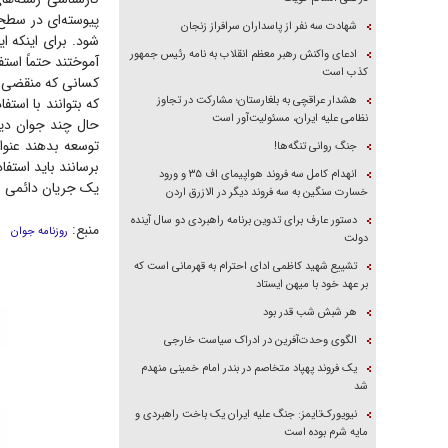
پیوسته‌ای در سطح
شهادت سه نفر از پاسداران سرافراز زنجان
شود. برای اینکه ا
ادعای واکنش رهبر معظم انقلاب به نامه رئیس جمهور
آموختند حتماً است
کذب است
کسانی که منقضی خد
هشدار عراقچی به بلغارستان؛ مشارکت در تجاوز
که بتوانند با استف
نظامی علیه ایران، مسئولیت‌آور است
حال چند جوان دیگر 
توسعه بدهند عنوان
جنگ روانی تنگه‌ها!
برسانند باید استفا
انهدام کامل سه فروند هواپیمای اف ۳۵ و ورود
یک جریان دائمی ا
خسارت سنگین به سه فروند دیگر در الازرق اردن
دستور عارف برای تدوین برنامه راهبردی دو سال آینده
منبع:
روزنامه جوان
دولت
تشییع شهید کاظمی ادای احترام به قهرمانی است که
بر عهد خود با میهن ایستاد
هر شبش شب قدر بود
الگوی وحدت‌آفرین در ادراک سیاست خارجی
یک فروند پهپاد متخاصم در بندر امام خمینی منهدم
شد
نیویورک‌تایمز: جنگ علیه ایران یک باخت راهبردی و
مایه شرم بوده است