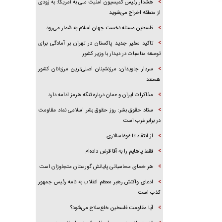
هشدار رئیس کمیسیون امنیت ملی به آمریکا: به زودی
از منطقه اخراج می‌شوید
فلسطین مسئله نخست جهان اسلام به شمار می‌رود
تاکید سفیر جدید پاکستان در تهران بر آمادگی برای
توسعه مناسبات در دیدار با وزیر کشور
سردار جاویدان: مرزنشینان اصلی‌ترین مرزبانان کشور
هستند
مذاکرات ایران و عمان درباره تنگه هرمز ادامه دارد
ستاد حقوق بشر: روز حقوق بشر اسلامی نماد مقاومت
در برابر غرب است
از انتقاد تا غوغاسالاری
فقط پاهایم را به آقا قرض داده‌ام
هر خطای محاسباتی پایانش گورستان متجاوزان است
ادعای واکنش رهبر معظم انقلاب به نامه رئیس جمهور
کذب است
آیا مقاومت فلسطین خلع‌سلاح می‌شود؟