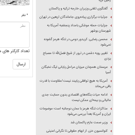
زمین لرزه
گفتگوی تلفنی وزیران خارجه ترکیه و پاکستان
* نظر
جزئیات برگزاری پیاده‌روی جاماندگان اربعین در تهران
جزئیات حمله موشکی بامداد پنجشنبه آمریکا به
شهرستان بوشهر
محسن رضایی: کریدور دومی در تنگه هرمز گشوده
نمی‌شود
تعداد کارکتر های م
تغییر رویه دشمن در ترور از شیخ فضل‌الله تا مصباح
یزدی
عربستان همچنان میزبان مراحل پایانی لیگ نخبگان
آسیا
آمریکا به هیچ توافقی پایبند نیست/مقاومت با قدرت
باقی می‌ماند
ادامه حیات بنگاه‌های اقتصادی بدون حمایت جدی
مالیاتی و بیمه‌ای ممکن نیست
مذاکرات تنگه هرمز با عمان دوجانبه است؛ موضوعات
ایران و آمریکا بعداً بررسی می‌شود
وزیر صمت عازم پاکستان شد
کنوانسیون خزر، از ابهام حقوقی تا نگرانی امنیتی