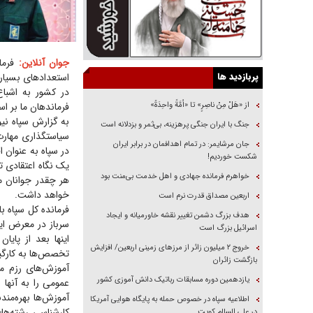
جوان آنلاین:
فرمان
پربازدید ها
استعداد‌های بسیار 
در کشور به اشباع
از «هَلْ مِنْ ناصِرٍ» تا «اُمَّةً واحِدَةً»
فرماندهان ما بر 
به گزارش سپاه نی
جنگ با ایران جنگی پرهزینه، بی‌ثمر و بزدلانه است
سیاستگذاری مهارت
جان مرشایمر: در تمام اهدافمان در برابر ایران
در سپاه به عنوان ا
شکست خوردیم!
یک نگاه اعتقادی ت
خواهرم فرمانده جهادی و اهل خدمت بی‌منت بود
هر چقدر جوانان ما
خواهد داشت.
اربعین مصداق قدرت نرم است
هدف بزرگ دشمن تغییر نقشه خاورمیانه و ایجاد
سرباز در معرض این
اسرائیل بزرگ است
اینها بعد از پایا
‌خروج ۲ میلیون زائر از مرز‌های زمینی اربعین/ افزایش
تخصص‌ها به کارگیری
بازگشت زائران
آموزش‌های رزم م
یازدهمین دوره مسابقات رباتیک دانش آموزی کشور
عمومی را به آنها ا
آموزش‌ها بهره‌مند
اطلاعیه سپاه در خصوص حمله به پایگاه هوایی آمریکا
کارشناسی رشته‌ها
در علی السالم کویت