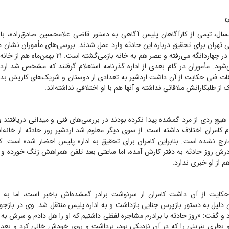
ی
سال، تیمی از کارآگاهان پلیس آگاهی به دستور قاضی غلامحسین صادق‌زاده، ب
ی تهران برای تحقیق درباره این حادثه وارد عمل شدند. بررسی‌های مأموران نشان 
روز به محل کارش در چهاردانگه می‌رفته و عصر هم به خانه بازم
شود. مأموران در گام بعدی از اداره گذرنامه استعلام گرفتند که مشخص شد اردش
ت فنی حکایت از آن داشت اردشیر به تعدادی از دوستان و شریک‌های کاریش بدهی
 از طلبکارانش ملاقاتی نداشته و آنها هم با او اختلافی نداشته‌اند.
ن هیچ ردی از مرد گمشده پیدا نکرده بودند در بررسی‌های فنی و میدانی دریافتند و
ام کامران اختلاف داشته است. از سوی دیگر معلوم شد اردشیر روز حادثه از خانه
 خارج نشده است. بنابراین کامران برای تحقیق به اداره پلیس احضار شده است. ک
ادرش روز حادثه به دفتر کارش آمده، اما ساعتی بعد تلفن همراهش زنگ خورده و ا
م از او خبری ندارد.
کایت از آن داشت کامران از سرنوشت برادر گمشده‌اش باخبر است، اما به دل
 دلیل به دستور بازپرس جنایی بازداشت و به اداره پلیس منتقل شد. وی در بازجویی‌
رد و گفت: «روز حادثه با برادرم مشاجره لفظی داشتیم که او را هل دادم و سرش به 
 بطری بنزینی را که در آن نزدیکی بود، برداشت و روی خودش خالی کرد و بعد 