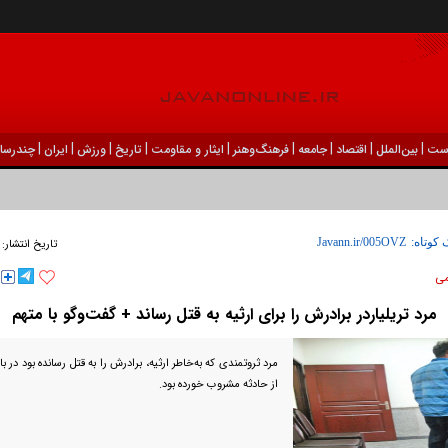
|
|
|
|
|
|
|
|
|
ست
بين‌الملل
اقتصاد
جامعه
فرهنگ‌و‌هنر
ایثار و مقاومت
تاریخ
ورزش
ايران
چندرسان
 کوتاه:
تاریخ انتشار:
می
مرد تریلیاردر برادرش را برای ارثیه به قتل رساند + گفت‌وگو با متهم
مرد ثروتمندی که به‌خاطر ارثیه، برادرش را به قتل رسانده بود در با
از حادثه مشروب خورده بود.