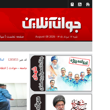
|
صفحه نخست
سیا
شنبه ۱۷ مرداد ۱۴۰۵ -
2026 August 08
لینک
کد خبر:
1285853
جامعه
حوادث | انتظا
»