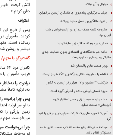
آتش گرفت. خیلی ت
فوتبال و آن «بالا»!
دفن کردم.»
جزئیات برگزاری پیاده‌روی جاماندگان اربعین در تهران
اعتراف
راهبرد غافلگیری با نسل جدید پهپاد‌ها
پس از طرح این اد
مشروطه نقطه عطف بیداری و آزادی‌خواهی ملت
ایران بود
کردند. مأموران در
رسانده است. متهم
نه کریدور دوم نه مذاکره زیر سایه تهدید
بیشتر و روشن شدن 
ادامه حیات بنگاه‌های اقتصادی بدون حمایت جدی
مالیاتی و بیمه‌ای ممکن نیست
گفت‌وگو با متهم/ 
وزیر صمت عازم پاکستان شد
کامرا
فریب مأموران را د
تفاهم با عمان به معنای بازگشایی تنگه هرمز نیست
برادرت را به‌خاطر 
بازگشت ۳ میلیون و ۱۷ هزار زائر اربعین به کشور
نه، ارثیه کاملاً 
خرید قسطی اولش خنده و آخرش گریه است!
پس چرا برادرت ر
ادعا درباره «نحوه رد زنی محل استقرار شهید
با او سر ارثیه اخ
لاریجانی» صحت ندارد
زمین بزرگی را که
آمریکا تحریم‌های یک شرکت هواپیمایی عراقی را لغو
می‌خواست سهم بار
کرد
چرا می‌خواست سه
مواضع حکیمانه رهبر معظم انقلاب، نصب العین همه
مسئولان نظام باشد