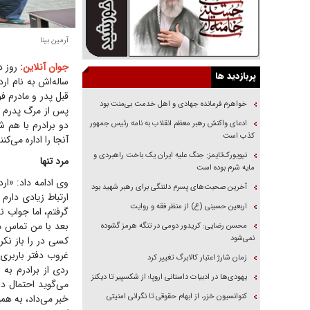
آرمین بینا
جوان آنلاین:
پربازدید ها
ساله‌اش به نام ار
قبل پدر و مادرم ف
خواهرم فرمانده جهادی و اهل خدمت بی‌منت بود
پس از مرگ پدرم مد
ادعای واکنش رهبر معظم انقلاب به نامه رئیس جمهور
دو برادرم با هم ش
کذب است
آنجا را اداره می‌کن
نیویورک‌تایمز: جنگ علیه ایران یک باخت راهبردی و
مرد تنها
مایه شرم بوده است
وی ادامه داد: «ار
آخرین صحبت‌های پسرم دلتنگی برای رهبر شهید بود
ارتباط زیادی دار
اربعین حسینی (ع) از منظر فقه و روایت
گرفتم، اما جواب 
بعد با من تماس م
محسن رضایی: کریدور دومی در تنگه هرمز گشوده
نمی‌شود
کسی در را باز نکر
غروب دفتر باربری 
زمان شارژ اعتبار کالابرگ تغییر کرد
ردی از برادرم به 
یهودی‌ها در ادبیات داستانی اروپا؛ از شکسپیر تا دیکنز
می‌گوید احتمال دا
کنوانسیون خزر، از ابهام حقوقی تا نگرانی امنیتی
خبر می‌داد، به همی