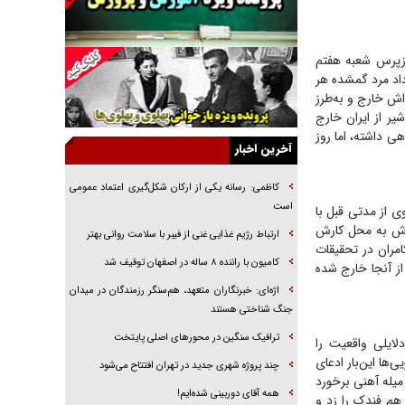
همه آقای دوربینی شده‌ایم!
قصه ناتمام سرویس مدارس
ازپرس شعبه هفتم
آیا مقاومت فلسطین خلع‌سلاح می‌شود؟
داد مرد گمشده هر
ی‌گشته است. ۲۱ بهمن‌ماه هم از خانه‌اش خارج و به‌طرز
الگوی وحدت‌آفرین در ادراک سیاست خارجی
یر از ایران خارج
گفتگوی دکتر اخوان مدیرمسئول روزنامه جوان با
 داشته، اما روز
برنامه تلویزیونی «نبرد هرمز»
آخرین اخبار
امام حسین (ع) کشته سیرت‌های عصر جاهلی شد
کاظمی: رسانه یکی از ارکان شکل‌گیری اعتماد عمومی
فریاد‌ها و ناله‌های دوستان مبارزدلم را آتش می‌زد
است
ی از مدتی قبل با
‌اش به محل کارش
پیاده روی جاماندگان اربعین حسینی در تهران - ۲
ارتباط رژیم غذایی غنی از فیبر با سلامت روانی بهتر
امران در تحقیقات
کامیون با راننده ۸ ساله در اصفهان توقیف شد
ز آنجا خارج شده
اژه‌ای: خبرنگاران متعهد، هم‌سنگر رزمندگان در میدان
جنگ شناختی هستند
ترافیک سنگین در محورهای اصلی پایتخت
ایلی واقعیت را
ها این‌بار ادعای
چند پروژه شهری جدید در تهران افتتاح می‌شود
میله آهنی برخورد
همه آقای دوربینی شده‌ایم!
هم فندک را زد و