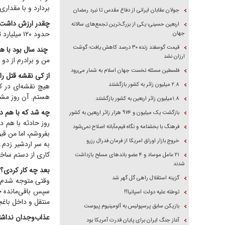
بردارد و با مقدار
جولان عقابان ایرانی از دفاع مقدس تا نبرد رمضان
چقدر ارزش داشت
اربعین حسینی؛ یکی از بزرگ‌ترین تجمع‌های سالانه
حدود ۱۲۰ میلیارد تومان ارزش زمین بود.
جهان
قیمت گوسفند زنده ۳۰ درصد کاهش یافت؛ گوشت
چند سال بود با هم
ارزان نشد
من و برادرم از دو 
فلسطین مسئله نخست جهان اسلام به شمار می‌رود
از کی نقشه قتل ر
۲.۸ میلیون زائر به کشور بازگشتند
هیچ نقشه‌ای در کا
هستم. آن روز مشرو
۱.۸میلیون زائر اربعین به کشور بازگشتند
چه شد که با هم د
بازگشت یک میلیون و ۹۷۴ هزار زائر اربعین به کشور
روز حادثه با هم د
فرهنگ با بخشنامه و نگاه قیم‌مآبانه اصلاح نمی‌شود
بفروشم، اما من ق
خروج بازار اوراق امریکا از فرمان فدرال رزرو
به سر اردشیر زدم.
کاری از دستم ساخت
۲۱ عامل موساد و ۴ عضو باند‌های مسلح بازداشت
شدند
بعد چه کار کردی؟
گزینه استقلال راهی گل گهر شد
وقتی متوجه شدم ب
سپس باقی‌مانده ج
توطئه علیه دولت اسپانیا؟!
منتقل و داخل باغ
بازیکن سابق پرسپولیس به آلومینیوم پیوست
عذاب‌وجدان نداش
آغاز جنگ ایران برای پایان قدرت آمریکا بود