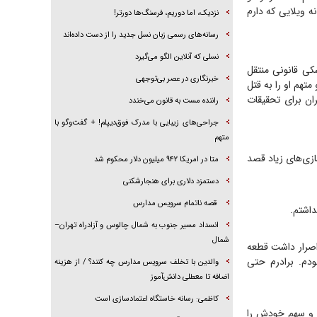
 ویلایی که دارم
نزدیک، اما دوریم، فرسنگ‌ها دورتر!
رسانه‌های رسمی زبان نسل جدید را از دست داده‌اند
نسلی که آنلاین الگو می‌گیرد
کی قانونی منتقل
‌خبرنگاری در عصر بی‌توجهی
تهم او را به قتل
ان برای تحقیقات
راننده مست به قانون می‌خندد
جراحی‌های زیبایی با مدرک فوق‌دیپلم! + گفت‌وگو با
متهم
‌سازی‌های زیاد قصد
متا در امریکا ۹۴۲ میلیون دلار محکوم شد
دستمزد دلاری برای هنجارشکنی
قصه ناتمام سرویس مدارس
داشتم.
انسداد مسیر جنوب به شمال چالوس و آزادراه تهران–
شمال
 اصرار داشت قطعه
ودم. برادرم حتی
والدین با تخلف سرویس مدارس چه کنند؟ / از هزینه
اضافه تا معطلی دانش‌آموز
کاظمی: رسانه خاستگاه اعتمادسازی است
 را بفروشد و سهم خودش را