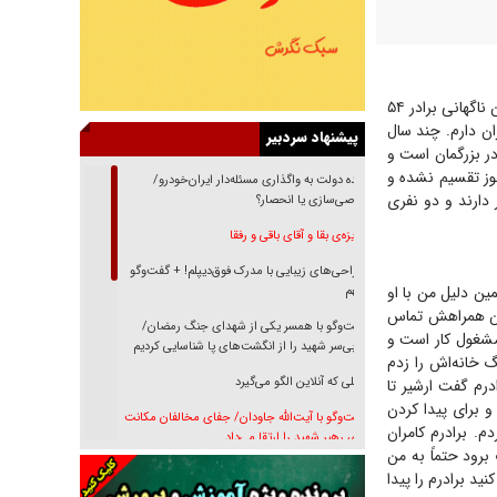
روز دوشنبه ۲۲ بهمن‌ماه امسال، زن میانسالی در تهران به اداره پلیس رفت و از گم شدن ناگهانی برادر ۵۴
ان دارم. چند سال
پیشنهاد سردبیر
در بزرگمان است و
نوز تقسیم نشده و
دنده دولت به واگذاری مسئله‌دار ایران‌خودرو/
 دارند و دو نفری
خصوصی‌سازی یا انحصار؟
غریزه‌ی بقا و آقای باقی و رفقا
جراحی‌های زیبایی با مدرک فوق‌دیپلم! + گفت‌وگو
ین دلیل من با او
با متهم
لفن همراهش تماس
گفت‌وگو با همسر یکی از شهدای جنگ رمضان/
مشغول کار است و
پیکر بی‌سر شهید را از انگشت‌های پا شناسایی کردیم
 خانه‌اش را زدم
نسلی که آنلاین الگو می‌گیرد
درم گفت ارشیر تا
و برای پیدا کردن
گفت‌وگو با آیت‌الله جاودان/ جفای مخالفان مکانت
م. برادرم کامران
معنوی رهبر شهید را ارتقا می‌داد
برود حتماً به من
راننده مست به قانون می‌خندد
ید برادرم را پیدا