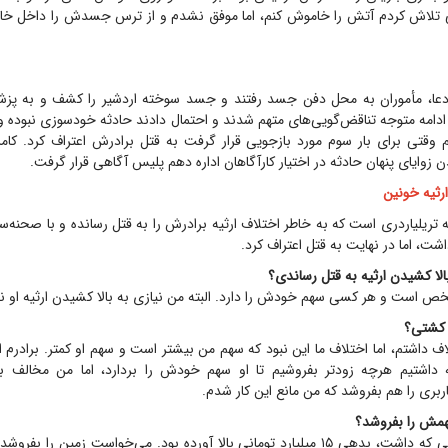
لاش کردم آتش را خاموش کنم، اما موفق نشدم و از ترس جسدش را داخل خانه
عا، مأموران به محل دفن جسد رفتند و جسد سوخته اردشیر را کشف و به پزش
 ادامه متوجه تناقض‌گویی‌های متهم شدند و احتمال دادند حادثه خودسوزی نبوده و م
 وقتی برای بار سوم مورد بازجویی قرار گرفت به قتل برادرش اعتراف کرد. کامر
زوایای پنهان حادثه در اختیار کارآگاهان اداره دهم پلیس آگاهی قرار گرفت.
ارثیه خونین
ن مرد ۶۴ ساله تریلیاردری است که به خاطر اختلاف ارثیه برادرش را به قتل رسانده و با صحنه
اشت، اما در نهایت به قتل اعتراف کرد.
بالا کشیدن ارثیه به قتل رساندی؟
مشخص است و هر کسی سهم خودش را دارد. البته من نیازی به بالا کشیدن ارثیه او ن
ا کشتی؟
تلاف داشتم، اما اختلاف ما این نبود که سهم من بیشتر است و سهم او کمتر. برادرم
 داشتیم هرچه زودتر بفروشیم تا او سهم خودش را بردارد، اما من مخالف ب
بری را هم بفروشد که من مانع این کار شدم.
مش را بفروشد؟
او به‌خاطر مشکلاتی که داشت، بدهی ۱۵ میلیارد تومانی بالا آورده بود. می‌خواست زمین