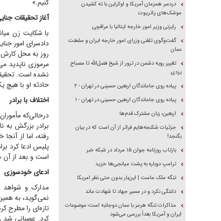
کنیم.»
دردسر همزمان آمریکا و اوکراین با ته کشیدن
موشک‌های پاتریوت
آغاز تحقیقات جنای
رایزنی وزیر امور خارجه ایتالیا با عراقچی
با شکایت زن میان
گفت‌وگوی تلفنی وزرای امور خارجه ایران و سلطنت
دادسرای امور جنای
عمان
مرموزی ناپدید می‌
تغییر رویه دشمن در ترور از شیخ فضل‌الله تا مصباح
یزدی
نشده است. تحقیقا
حادثه او با هیچ یک
پیاده روی جاماندگان اربعین حسینی در تهران - ۲
اختلاف با برادر
پیاده روی جاماندگان اربعین حسینی در تهران - ۱
اربعین؛ زبان مشترک قدم‌ها
در‌حالی‌که مأمورا
برادر بزرگش به ن
جزئیات شکنجه‌هایم فراتر از آن است که در بیان
رفته، اما از آنجا
بگنجد!
پلیس ادعا کرد بر
بازتاب روزنامه جوان ۱۵ مرداد در شبکه خبر
است و بعد از آن ه
ترامپ دوباره به پشت میانجی‌ها خزید
ادعای خودسوزی
تنگه ملک ماست | این‌بار بدون حتی نظر امریکا
مدارک و شواهد ح
دلتنگی نکرد و در مسیر جهاد تا شهادت ماند
نمی‌گوید، به همین
مذاکرات تنگه هرمز با عمان دوجانبه است؛ موضوعات
تازه‌ای را مطرح ک
ایران و آمریکا بعداً بررسی می‌شود
کرد. عصبانی شد و