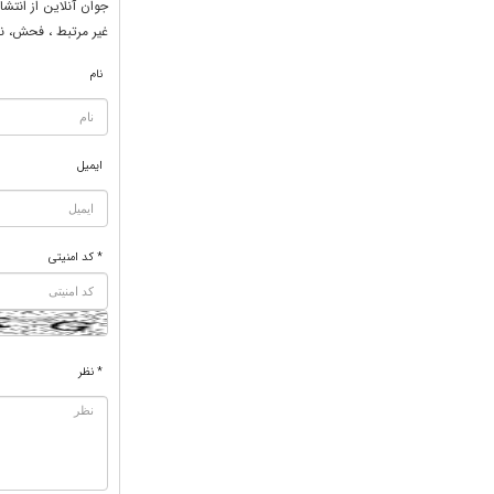
جوان آنلاين از انتشا
غير مرتبط ، فحش، نا
نام
ایمیل
* کد امنیتی
* نظر