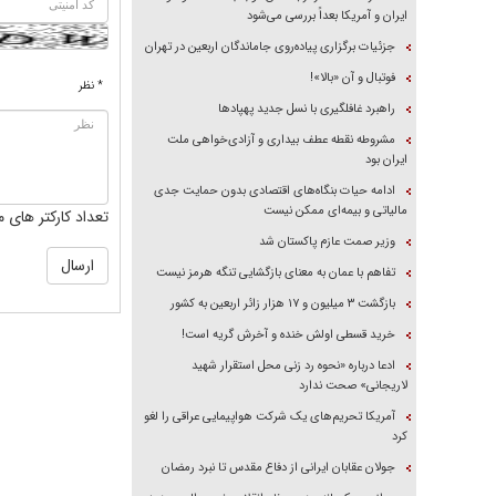
ایران و آمریکا بعداً بررسی می‌شود
جزئیات برگزاری پیاده‌روی جاماندگان اربعین در تهران
فوتبال و آن «بالا»!
* نظر
راهبرد غافلگیری با نسل جدید پهپاد‌ها
مشروطه نقطه عطف بیداری و آزادی‌خواهی ملت
ایران بود
ادامه حیات بنگاه‌های اقتصادی بدون حمایت جدی
مالیاتی و بیمه‌ای ممکن نیست
تعداد کارکتر های م
وزیر صمت عازم پاکستان شد
تفاهم با عمان به معنای بازگشایی تنگه هرمز نیست
بازگشت ۳ میلیون و ۱۷ هزار زائر اربعین به کشور
خرید قسطی اولش خنده و آخرش گریه است!
ادعا درباره «نحوه رد زنی محل استقرار شهید
لاریجانی» صحت ندارد
آمریکا تحریم‌های یک شرکت هواپیمایی عراقی را لغو
کرد
جولان عقابان ایرانی از دفاع مقدس تا نبرد رمضان