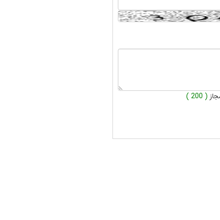
جاز
( 200 )