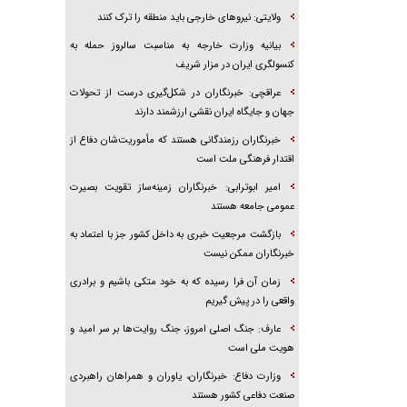
ولایتی: نیروهای خارجی باید منطقه را ترک کنند
بیانیه وزارت خارجه به مناسبت سالروز حمله به
کنسولگری ایران در مزار شریف
عراقچی: خبرنگاران در شکل‌گیری درست از تحولات
جهان و جایگاه ایران نقشی ارزشمند دارند
خبرنگاران رزمندگانی هستند که مأموریت‌شان دفاع از
اقتدار فرهنگی ملت است
امیر ابوترابی: خبرنگاران زمینه‌ساز تقویت بصیرت
عمومی جامعه هستند
بازگشت مرجعیت خبری به داخل کشور جز با اعتماد به
خبرنگاران ممکن نیست
زمان آن فرا رسیده که به خود متکی باشیم و برادری
واقعی را در پیش گیریم
عارف: جنگ اصلی امروز، جنگ روایت‌ها بر سر امید و
هویت ملی است
وزارت دفاع: خبرنگاران، یاوران و همراهان راهبردی
صنعت دفاعی کشور هستند