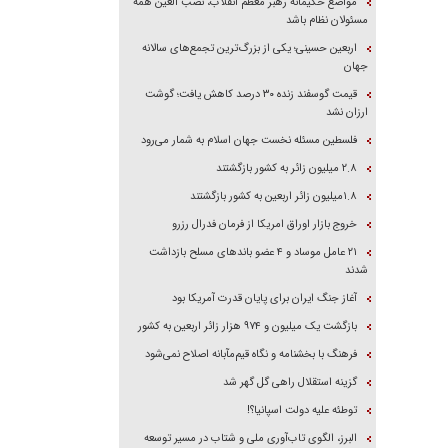
مواضع حکیمانه رهبر معظم انقلاب، نصب العین همه
مسئولان نظام باشد
اربعین حسینی؛ یکی از بزرگ‌ترین تجمع‌های سالانه
جهان
قیمت گوسفند زنده ۳۰ درصد کاهش یافت؛ گوشت
ارزان نشد
فلسطین مسئله نخست جهان اسلام به شمار می‌رود
۲.۸ میلیون زائر به کشور بازگشتند
۱.۸میلیون زائر اربعین به کشور بازگشتند
خروج بازار اوراق امریکا از فرمان فدرال رزرو
۲۱ عامل موساد و ۴ عضو باند‌های مسلح بازداشت
شدند
آغاز جنگ ایران برای پایان قدرت آمریکا بود
بازگشت یک میلیون و ۹۷۴ هزار زائر اربعین به کشور
فرهنگ با بخشنامه و نگاه قیم‌مآبانه اصلاح نمی‌شود
گزینه استقلال راهی گل گهر شد
توطئه علیه دولت اسپانیا؟!
البرز، الگوی تاب‌آوری ملی و شتاب در مسیر توسعه