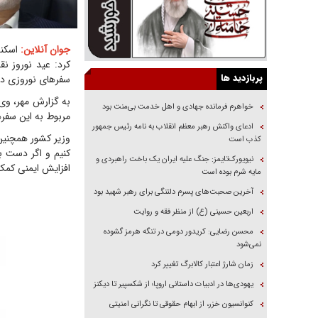
جوان آنلاین:
اسکند
کرد: عید نوروز ن
پربازدید ها
سفر‌های نوروزی در 
به گزارش مهر، وی 
خواهرم فرمانده جهادی و اهل خدمت بی‌منت بود
مربوط به این سفر‌
ادعای واکنش رهبر معظم انقلاب به نامه رئیس جمهور
وزیر کشور همچنین 
کذب است
کنیم و اگر دست ب
نیویورک‌تایمز: جنگ علیه ایران یک باخت راهبردی و
افزایش ایمنی کمک 
مایه شرم بوده است
آخرین صحبت‌های پسرم دلتنگی برای رهبر شهید بود
اربعین حسینی (ع) از منظر فقه و روایت
محسن رضایی: کریدور دومی در تنگه هرمز گشوده
نمی‌شود
زمان شارژ اعتبار کالابرگ تغییر کرد
یهودی‌ها در ادبیات داستانی اروپا؛ از شکسپیر تا دیکنز
کنوانسیون خزر، از ابهام حقوقی تا نگرانی امنیتی