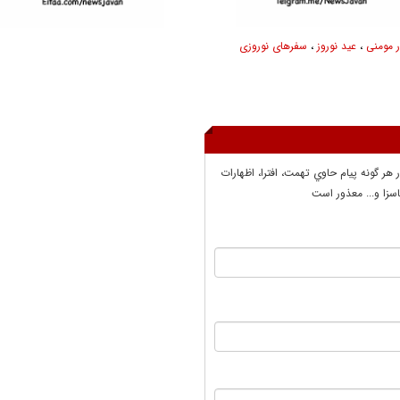
 مومنی
،
عید نوروز
،
سفرهای نوروزی
ر هر گونه پيام حاوي تهمت، افترا، اظهارات
سزا و... معذور است