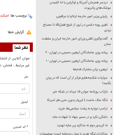
دردسر همزمان آمریکا و اوکراین با ته کشیدن
موشک‌های پاتریوت
برچسب ها:
اسکندر
رایزنی وزیر امور خارجه ایتالیا با عراقچی
تغییر رویه دشمن در ترور از شیخ فضل‌الله تا مصباح
یزدی
گزارش خطا
گفت‌وگوی تلفنی وزرای امور خارجه ایران و سلطنت
عمان
نظر شما
پیاده روی جاماندگان اربعین حسینی در تهران - ۲
جوان آنلاين از انتشا
پیاده روی جاماندگان اربعین حسینی در تهران - ۱
غير مرتبط ، فحش، نا
اربعین؛ زبان مشترک قدم‌ها
نام
جزئیات شکنجه‌هایم فراتر از آن است که در بیان
بگنجد!
بازتاب روزنامه جوان ۱۵ مرداد در شبکه خبر
تنگه ملک ماست | این‌بار بدون حتی نظر امریکا
ایمیل
ترامپ دوباره به پشت میانجی‌ها خزید
دلتنگی نکرد و در مسیر جهاد تا شهادت ماند
نه کریدور دوم نه مذاکره زیر سایه تهدید
* کد امنیتی
مذاکرات تنگه هرمز با عمان دوجانبه است؛ موضوعات