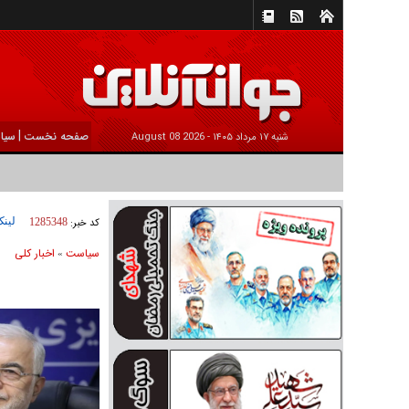
|
صفحه نخست
سیا
شنبه ۱۷ مرداد ۱۴۰۵ -
2026 August 08
لینک
کد خبر:
1285348
سیاست
اخبار کلی
»