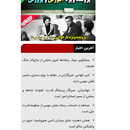
راننده مست به قانون می‌خندد
همه آقای دوربینی شده‌ایم!
قصه ناتمام سرویس مدارس
آیا مقاومت فلسطین خلع‌سلاح می‌شود؟
الگوی وحدت‌آفرین در ادراک سیاست خارجی
آخرین اخبار
گفتگوی دکتر اخوان مدیرمسئول روزنامه جوان با
برنامه تلویزیونی «نبرد هرمز»
سخنگوی سپاه: رسانه‌ها امروز بخشی از سازوکار جنگ
امام حسین (ع) کشته سیرت‌های عصر جاهلی شد
هستند
فریاد‌ها و ناله‌های دوستان مبارزدلم را آتش می‌زد
امیر الهامی: خبرنگاران در مقابله با روایت‌سازی دشمن
نقش مهمی دارند
مهاجرانی: خبرنگار پرسشگر قدرت، شنونده جامعه و
بخشی از مسیر اصلاح امور است
مجاهدت اصحاب رسانه بخش مهمی از منظومه قدرت
ملی است
همان ذهنیت عامل بمباران اتمی هیروشیما، امروز در
واشنگتن حاکم است