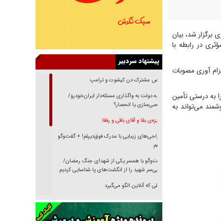
 برگزار شد، بیان
ثری در رابطه با
پیشنهاد سردبیر
لزام آوری مصوبات
رقص مشترک دن کیشوت و ترامپ
ا به درستی تأمین
دنده دولت به واگذاری مسئله‌دار ایران‌خودرو/
خصوصی‌سازی یا انحصار؟
مند می‌تواند به
غریزه‌ی بقا و آقای باقی و رفقا
جراحی‌های زیبایی با مدرک فوق‌دیپلم! + گفت‌وگو
با متهم
گفت‌وگو با همسر یکی از شهدای جنگ رمضان/
پیکر بی‌سر شهید را از انگشت‌های پا شناسایی کردیم
نسلی که آنلاین الگو می‌گیرد
گفت‌وگو با آیت‌الله جاودان/ جفای مخالفان مکانت
معنوی رهبر شهید را ارتقا می‌داد