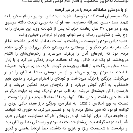
توانست، به‌خوبی شخصیت و افکار امام موسی صدر را بشناسد...».
او با دوستی صادقانه، مردم را در بر می‌گرفت
اینک موسم آن است که در توصیف شهید سیدعباس موسوی، زمام سخن را به
شهید سید حسن نصرالله بسپاریم. هم او که به نوعی تربیت یافته موسوی
بود و در طول ۳۰ سال زعامت حزب‌الله پس از شهادت وی، این سازمان را به
اوج رشد و شکوفایی رساند و سرانجام، چون او فرجامی خونین یافت:
«سیدعباس مردم را دوست می‌داشت و نسبت به آنان اخلاص داشت؛ لذا از
یک منبر به منبر دیگر و از روستایی به روستای دیگر می‌رفت و گویی خادم
مردم بود که رنج‌های آنان را برطرف می‌سازد و زخم‌های‌شان را التیام
می‌بخشد. او یک فرد خاکی بود که همانند مردم زندگی می‌کرد و با زبان
ساده سخن می‌گفت و از الفاظ پیچیده در گویش خود، دوری می‌کرد. همیشه
با لبخند با مردم روبه‌رو می‌شد و از سر دوستی صادقانه آنان را در بر
می‌گرفت. بزرگان را بزرگ می‌داشت و کودکان را احترام می‌کرد و بدون هیچ
خستگی، به آنان گوش می‌کرد و از رنج‌های مردم غمگین می‌شد و از
خرسندی آنان خوشحال می‌شد. به قلب مردم نزدیک بود، به عبارت دیگر در
قلب‌ها جای داشت و حتی مالک آنها بود؛ لذا متقابلاً مردم نیز او را دوست و
نسبت به وی اخلاص داشتند. به نظر من، ویژگی بارز سید، خاکی بودن و
تواضع او بود که سیر عشق مردم را به او تفسیر می‌کرد. به طوری که شهادت
او، فاجعه بزرگی برای آنها شد. او در روز‌های آخر که مسئولیت دبیرکلی حزب
الله را به عهده گرفته بود، پیشتاز خدمت به مردم و رسیدگی به امور آنان بود.
او توانست با شخصیت ویژه و بارزی که داشت، خط ارتباط عاطفی و فکری