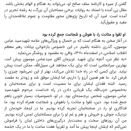
گفتن از سیره و کارنامه سلف صالح او، می‌تواند به هنگام و الهام بخش باشد.
مقال پی آمده با استناد به روایات برخی مصاحبان آن بزرگ، به رشته تحریر در
آمده است. امید آن که تاریخ پژوهان محور مقاومت و عموم علاقه‌مندان را
مفید و مقبول‌آید.
او تقوا و متانت را، با هوش و شجاعت جمع کرده بود
در آغاز سخن به هنگام است که بر خصال و ویژگی‌های علامه شهیدسید عباس
موسوی، گذری داشته باشیم. در این خصوص بازخوانی بیانات رهبر معظم
انقلاب اسلامی در اسفندماه ۱۳۷۰، وافی به مقصود و روشنگر می‌نماید:
«به نظر من، آنچه برای شهید عزیزمان آقای سیدعباس موسوی پیش آمد،
بهترین سرانجامی است که برای یک مجاهد فی سبیل‌الله، ممکن است پیش
بیاید. برای کسی که در راه خدا تلاش می‌کند، بهتر از این نمی‌شود چیزی را
فرض کرد. ما هم همین آرزو را داریم، اما ایشان موفق شد و زودتر به مقصد
رسید. البته فقدان ایشان برای ما مصیبت است و برای صحنه‌لبنان و
به‌خصوص حزب‌اللّه، یک قربانی دادن در راه خداست. مرحوم شهیدسید
عباس موسوی، شخص برجسته‌ای بود. در او، خصوصیات بسیار خوبی باهم
جمع شده بود. دین، تقوا و متانت را باهوش و شجاعت همراه کرده بود. ما
فداکاری او را، در صحنه‌لبنان تجربه کرده بودیم. ما در اینجا، خودمان از
نزدیک، جوش و خروش و هم و غم او را برای مسئله‌لبنان لمس کرده بودیم.
من آن روز‌های سخت و محنت‌بار درگیری‌های داخلی لبنان را فراموش
نمی‌کنم که ایشان اینجا پیش ما آمد و تقریباً هفت ساعت با ما در یک جلسه