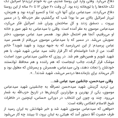
دفاع می‌کرد. وقتی وارد این روستا شدیم، من به خودم لرزیدم! اسرائیل تک
تک خانه‌ها را با توپخانه زده بود. آن وقت ۲۰ جوان ۱۲ تا ۲۰ ساله از این روستا
دفاع می‌کردند. سیدعباس برای آنها نان، غذا و کنسرو آورده بود و هم‌زمان،
تیربار اسرائیل بالای سر ما بود! شب که برگشتیم، مقر حزب‌الله را در مسیر
بیروت ـ دمشق زدند و کل ساختمان ویران شد. اسرائیل فکر می‌کرد،
سیدعباس موسوی به مقر آمده است. وقتی با سیدعباس به شهر صور و خانه
او می‌رفتیم، آنجا هم احتمال خطر بود. همسر سید عباس موسوی، دختر
عمویش می‌شد. در مسیر که با سیدعباس موسوی می‌رفتم از همسر سید
عباس پرسیدم: از این نمی‌ترسید که به جبهه بروید و شهید شوید؟ خانم
گفت: من از خدا خواسته‌ام که اگر قرار باشد سید عباس شهید شود، با هم
شهید شویم و همین‌طور هم شد. در روزی که ماشین سیدعباس مورد اصابت
موشک قرار گرفت، جالب اینجاست که هم راننده و هم محافظ توانستند
خودشان را نجات دهند، ولی سیدعباس، همسرش و پسرشان که معلول بود و
اگر می‌ماند برای بازمانده‌ها دردسر می‌شد، شهید شدند!...».
وقتی سیدحسن، جانشین سید عباس شد...
بی تردید گزینش شهید سیدحسن نصرالله به جانشینی شهید سیدعباس
موسوی، یکی از بهترین و مؤثرترین گزینش‌ها در تاریخ حزب‌الله به شمار
می‌رود. چند و، چون این انتخاب در دورانی حساس، اینچنین در خاطرات
شیخ الاسلام انعکاس یافته است:
«موقعی که سیدعباس موسوی شهید شد و خبر شهادتش به ایران رسید از
طرف حضرت آقا دستور آمد که هیئتی به لبنان برود، تا ببینند چه کار می‌شود