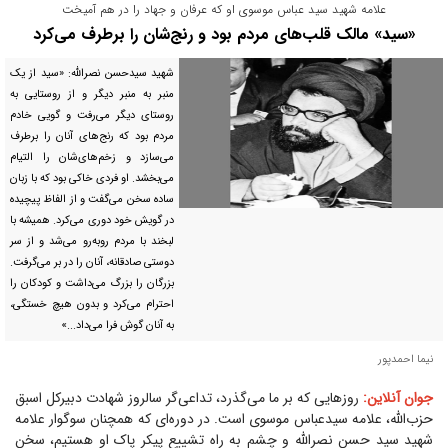
علامه شهید سید عباس موسوی او که عرفان و جهاد را در هم آمیخت
«سید» مالک قلب‌های مردم بود و رنج‌شان را برطرف می‌کرد
شهید سیدحسن نصرالله: «سید از یک
منبر به منبر دیگر و از روستایی به
روستای دیگر می‌رفت و گویی خادم
مردم بود که رنج‌های آنان را برطرف
می‌سازد و زخم‌های‌شان را التیام
می‌بخشد. او فردی خاکی بود که با زبان
ساده سخن می‌گفت و از الفاظ پیچیده
در گویش خود دوری می‌کرد. همیشه با
لبخند با مردم روبه‌رو می‌شد و از سر
دوستی صادقانه، آنان را در بر می‌گرفت.
بزرگان را بزرگ می‌داشت و کودکان را
احترام می‌کرد و بدون هیچ خستگی،
به آنان گوش فرا می‌داد...»
نیما احمدپور
جوان آنلاین:
روز‌هایی که بر ما می‌گذرد، تداعی‌گر سالروز شهادت دبیرکل اسبق
حزب‌الله، علامه سیدعباس موسوی است. در دوره‌ای که همچنان سوگوار علامه
شهید سید حسن نصرالله و چشم به راه تشییع پیکر پاک او هستیم، سخن