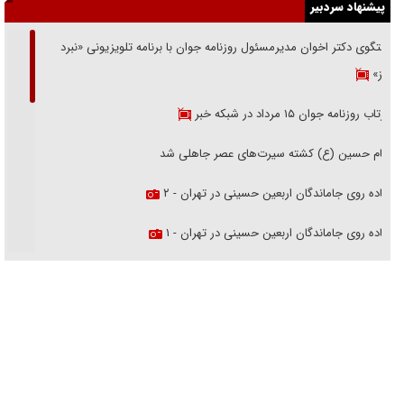
پیشنهاد سردبیر
گفتگوی دکتر اخوان مدیرمسئول روزنامه جوان با برنامه تلویزیونی «نبرد
هرمز»
بازتاب روزنامه جوان ۱۵ مرداد در شبکه خبر
امام حسین (ع) کشته سیرت‌های عصر جاهلی شد
پیاده روی جاماندگان اربعین حسینی در تهران - ۲
پیاده روی جاماندگان اربعین حسینی در تهران - ۱
فریاد‌ها و ناله‌های دوستان مبارزدلم را آتش می‌زد
تغییر رویه دشمن در ترور از شیخ فضل‌الله تا مصباح یزدی
خرید قسطی اولش خنده و آخرش گریه است!
فوتبال و آن «بالا»!