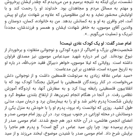
نشست، برای اینکه به نتیجه برسیم و من می‌دیدم که چقدر ایشان پرخروش
و مهتم به مسائل مردم و مجاهدان بود. خداوند او را رحمت کند و با
اولیایش محشور نماید و به این مظلومیتی که علاوه بر شهادت برای او پیش
آمد، اجر وافری به او و به کسانش بدهد. من به خانواده، کسان، دوستان و
والدین آقای موسوی، به خاطر شهادت ایشان و همسر و فرزندشان، مجدداً
تبریک و تسلیت می‌گویم...».
امام صدر گفت: او یک کودک عادی نیست!
شخصیت‌های بزرگ و احیاگر، از دوره کودکی و نوجوانی متفاوت و برخوردار از
نبوغ بوده‌اند. این امر درباره شهید سیدعباس موسوی نیز مصداق فراوان
داشته است. روایاتی که لیلا موسوی، خواهر دبیرکل فقید حزب‌الله، در باره او
به تاریخ سپرده است، شاهدی بر این مدعاست:
«سید عباس علاقه زیادی به سرنوشت فلسطین داشت و از نوجوانی دلش
می‌خواست، در کنار رزمندگان فلسطینی با اسرائیل بجنگد! کودک بود که با
انقلابیون فلسطینی رابطه پیدا کرد و به سفارش آنها، به اردوگاه آموزش
نظامی رفت. در آنجا در هنگام انجام تمرین‌ها، از ارتفاع بلندی سقوط کرد و
پایش شکست! پدرم باخبر شد و او را به بیمارستان برد و درمان سید، مدتی
طول کشید. روزی که توانست راه برود، پدرم او را با خودش به منزل یکی از
دوستانش در محله اوزاعی در جنوب بیروت برد. در آن روز امام موسی صدر و
اعضای انجمن هاشمی، در آن خانه دور هم جمع شدند. امام موسی صدر از
پدرم پرسیده بود: چرا پای سید عباس در گچ است؟ و پدرم هم ماجرا را
برایش شرح داد. امام موسی صدر با شنیدن موضوع، لبخند می‌زند و از سید