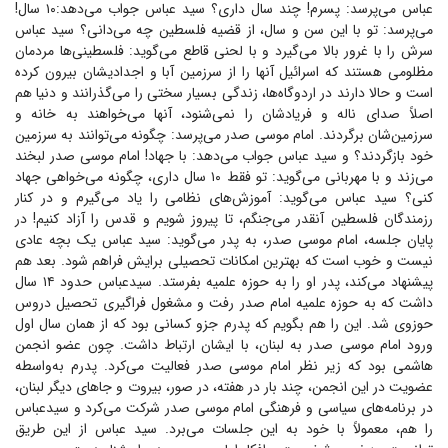
عباس می‌پرسد: پسرم! چند سال داری؟ سید عباس جواب می‌دهد:۱۰ سال!
می‌پرسد: تو با این سن و سال، از قضیه فلسطین چه می‌دانی؟ سید عباس
سرش را با غرور بالا می‌گیرد و با لحنی قاطع می‌گوید: فلسطینی‌ها مردمان
مظلومی هستند که اسرائیل آنها را از سرزمین آبا و اجدادیشان بیرون کرده
است و حالا دارند در اردوگاه‌ها، زندگی بسیار سختی را می‌گذرانند و دنیا هم
اصلاً صدای ناله و فریادشان را نمی‌شنود، آنها می‌خواهند به خانه و
سرزمین‌شان برگردند. امام موسی صدر می‌پرسد: چگونه می‌توانند به سرزمین
خود بازگردند؟ و سید عباس جواب می‌دهد: با جهاد! امام موسی صدر لبخند
می‌زند و با مهربانی می‌گوید: تو فقط ۱۰ سال داری، چگونه می‌خواهی جهاد
کنی؟ سید عباس می‌گوید: آموزش‌های نظامی را یاد می‌گیرم و در کنار
رزمندگان فلسطین آنقدر می‌جنگم، تا پیروز شویم و قدس را آزاد کنیم! در
پایان جلسه، امام موسی صدر، به پدر می‌گوید: سید عباس یک بچه عادی
نیست و خوب است که بهترین امکانات تحصیلی برایش فراهم شود. بعد هم
پیشنهاد می‌کند، پدر او را به حوزه علمیه بفرستد. سیدعباس حدود ۱۴ سال
داشت که به حوزه علمیه امام صدر رفت و مشغول فراگیری تحصیل دروس
حوزوی شد. این را هم بگویم که پدرم جزو کسانی بود که از همان سال اول
ورود امام موسی صدر به لبنان، با ایشان ارتباط داشت. چون عضو انجمن
هاشمی بود که زیر نظر امام موسی صدر فعالیت می‌کرد. پدرم به‌واسطه
عضویت در این انجمن، چند بار در هفته، در صور، بیروت و جا‌های دیگر لبنان،
در برنامه‌های سیاسی و فرهنگی امام موسی صدر شرکت می‌کرد و سیدعباس
را هم، معمولاً با خود به این جلسات می‌برد. سید عباس از این طریق