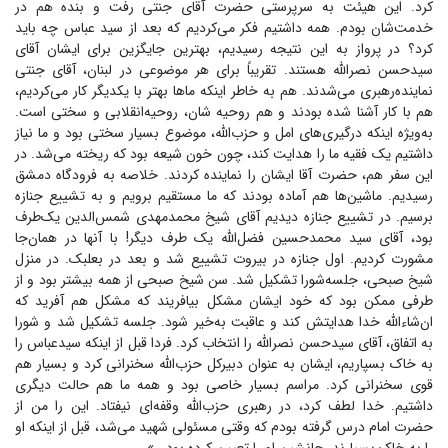
کرد. این هیئت به سرپرستی حضرت آقای جنتی رفت و بنده هم در
خدمت‌شان بودم. همه داشتیم فکر می‌کردیم که بعد از سید عباس چه باید
کرد؟ در پرواز به این نتیجه رسیدیم، بهترین جایگزین برای ایشان آقای
سیدحسن نصرالله هستند. تقریباً برای هر موضوعی در لبنان، آقای جنتی
نماینده‌رهبری می‌شدند. هم به خاطر اینکه ما‌ها بهتر با یکدیگر کار می‌کردیم،
هم با کار آشنا شده بودند و هم روحیه شان، روحیه‌انقلابی و سختی است.
به‌ویژه اینکه درگیری‌های امل و حزب‌الله، موضوع بسیار سختی بود و ما نیاز
داشتیم یک فقیه ما را هدایت کند، چون خون شیعه بود که ریخته می‌شد. در
این سفر هم، حضرت آقا ایشان را نماینده کردند. خلاصه به فرودگاه دمشق
رسیدیم. ماشین‌ها هم آماده بودند که ما مستقیم برویم و به تشییع جنازه
برسیم. در تشییع جنازه دیدیم آقای شیخ محمدمهدی شمس‌الدین یک‌طرف
بود، آقای سید محمدحسین فضل‌الله یک طرف دیگر! با آنها در همان‌جا
مشورت کردیم. اول جنازه در بیروت تشییع شد و بعد در بعلبک. در منزل
شیخ صبحی، جلسه‌شورا تشکیل شد. سن شیخ صبحی از همه بیشتر بود و از
طرفی ممکن بود که خود ایشان مشکل بیافریند که مشکل هم آفرید که
ان‌شاءالله خدا هدایتش کند و عاقبت به‌خیر شود. جلسه تشکیل شد و شورا
به اتفاق، آقای سید‌حسن نصرالله را انتخاب کرد. فردا قبل از اینکه سیدعباس را
به خاک بسپاریم، ایشان به عنوان دبیرکل حزب‌الله سخنرانی کرد و بسیار هم
قوی سخنرانی کرد. مراسم بسیار خاصی بود و همه ما هم حالت دیگری
داشتیم. خدا لطف کرد، در رهبری حزب‌الله وقفه‌ای نیفتاد. این را من از
حضرت امام درس گرفته بودم که وقتی مسئولی شهید می‌شد، قبل از اینکه او