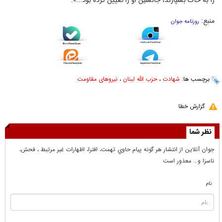
را به خاک بسپارند، جانشین او را تعیین کرده بود...».
منبع:
روزنامه جوان
برچسب ها:
شهادت
،
حزب الله لبنان
،
نیروهای مقاومت
گزارش خطا
نظر شما
جوان آنلاين از انتشار هر گونه پيام حاوي تهمت، افترا، اظهارات غير مرتبط ، فحش،
ناسزا و... معذور است
نام