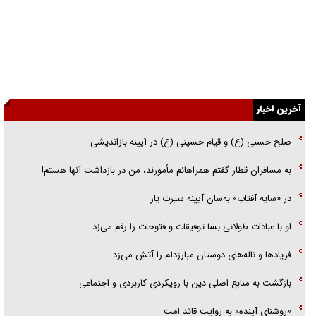
راهبرد غافلگیری با نسل جدید پهپاد‌ها
جنجال پزشکان تقلبی در صنعت زیبایی
یهودی‌ها در ادبیات داستانی اروپا؛ از شکسپیر تا دیکنز
آخرین اخبار
گفت‌وگو با خواهر یکی از شهدای جنگ رمضان/ خواهرم فرمانده جهادی و
اهل خدمت بی‌منت بود
صلح حسنی (ع) و قیام حسینی (ع) در آیینه بازاندیشی
جزئیات شکنجه‌هایم فراتر از آن است که در بیان بگنجد!
به مسافران قطار گفتم همراهانم مأمورند، من در بازداشت آنها هستم!
گزارش «جوان» از قوانین سخت‌گیرانه ۶ قاره در برابر یورش به پاسگاه‌های
در «سایه آفتاب» به‌سان آیینه سیرت یار
پلیس
او با عبادات طولانی بسا توفیقات و فتوحات را رقم می‌زد
فریاد‌ها و ناله‌های دوستان مبارزدلم را آتش می‌زد
بازگشت به منابع اصلی دین با رویکردی کاربردی و اجتماعی
«روشنای آینده» به روایت قائد امت