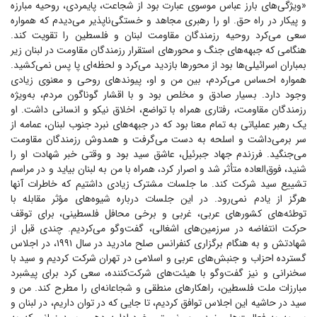
«ویژگی‌های بارز عباس موسوی عبارت بود از شجاعت، پایمردی، روحیه مبارزه
و پیکار در راه حق. او را رهبری مجاهد و خستگی‌ناپذیر می‌دیدم که همواره
سعی می‌کرد روحیه رزمندگان مقاومت لبنان و فلسطین را تقویت کند.
هنگامی که جبهه‌های جنگ و محور‌های استقرار رزمندگان مقاومت در لبنان زیر
بمباران اسرائیلی‌ها بود از محور‌ها بازدید می‌کرد و لحظه‌ای پا پس نمی‌کشید.
همواره احساس می‌کردم، بین من و او، پیوند‌های روحی و معنوی زیادی
وجود دارد. بسیار صادق و مخلص بود و با اقشار گوناگون مردم، به‌ویژه
رزمندگان مقاومت، رفتاری همراه با تواضع، اخلاق نیکو و انسانی داشت. او
یک رهبر عملیاتی به تمام معنا بود که در جبهه‌های نبرد جنوب لبنان، عمامه از
سر برمی‌داشت و اسلحه به دست می‌گرفت و همدوش رزمندگان مقاومت
می‌جنگید. فرزندم جهاد جبرئیل، عاشق سید بود و وقتی خبر شهادت او را
شنید، فوق‌العاده متأثر شد و اصرار کرد، همراه با من به لبنان بیاید و در مراسم
تشییع سید شرکت کند. ما جلسات مشترک زیادی داشتیم که خاطرات آنها
هرگز از یادم نمی‌رود. در این جلسات درباره شیوه‌های مؤثر مقابله با
توطئه‌های کشور‌های عربی، غربی و برخی محافل فلسطینی، برای توقف
حرکت انتفاضه در سرزمین‌های اشغالی، گفت‌و‌گو می‌کردیم. چندی قبل از
شهادتش و به هنگام برگزاری کنفرانس صلح مادرید در سال ۱۹۹۱، در اجلاس
گسترده احزاب و جنبش‌های عربی و اسلامی در تهران شرکت کردیم و سید با
سخنرانی و نیز گفت‌و‌گو با هیئت‌های شرکت‌کننده، سعی کرد برای پیشبرد
مبارزات ملت فلسطین، راهکار‌های منطقی و شجاعانه‌ای را مطرح کند. من و
سید در حاشیه این اجلاس توافق کردیم، تا جایی که در توان داریم، در لبنان و