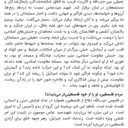
عمیقی بین حزب‌الله و اکثریت قریب به اتفاق شکنجه‌شدگان، پایمال‌شدگان و
مستضعفان در لبنان برقرار کند. شهید سیدعباس نسبت به دردها، رنج‌ها،
آرزو‌ها و خواسته‌ها، دیدی فراگیر و جهانی داشت و اخبار مسلمانان را در همه
جا پیگیر می‌شد و با آنان ارتباط برقرار می‌کرد. بسیار می‌گفت: بیایید ببینیم
چه باید بکنیم. وی در جبهه‌های نبرد حق علیه باطل، در ایران جنگید و به
پاکستان، کشمیر و افغانستان رفت و به شدت مجاهدان و جنبش‌های اسلامی
دنیا را دوست می‌داشت و با جدیت برای ایجاد وحدت حقیقی بین مسلمانان
تلاش می‌کرد و امیدوار بود بتواند، در همه صحنه‌ها و جبهه‌ها حاضر باشد.
قلب، امید و آرمانش، خیلی بزرگ‌تر از میزان امکانات، شرایط و عمر کوتاه او
بود. جنبش مقاومت اسلامی، منبر، محراب، عبادتگاه و مسجد او بود، به
طوری که از او انسانی دیگر ساخته بود. مسئله مقاومت اسلامی، همه دغدغه
او بود. اینکه چگونه به آن کمک کند؟ و این حرکت ادامه یابد؟ و گسترش
داده شود؟ و چگونه فراگیر شود تا بتواند اسرائیل را ریشه کن کند؟ او برای
مقاومت، بیش از پیش فداکاری کرد و بالاخره خون خود را در راه آن ریخت،
تا الهام‌بخش و شاهد و شهید بماند....».
مردم فلسطین، او را از خود فلسطینی‌تر می‌دیدند!
در قاموس حزب‌الله، دفاع از فلسطین، همواره در عداد فرایض دینی و انسانی
قلمداد شده است. شاهد این امر، پیشینه این گروه از بدو تأسیس آن تا امروز
است. در این میان، اما بی‌تردید شهیدسید عباس موسوی در تثبیت این امر
نقشی ویژه داشته است. زنده‌یاد احمد جبرئیل، رهبر جبهه خلق برای آزادی
فلسطین، در این‌باره آورده است: