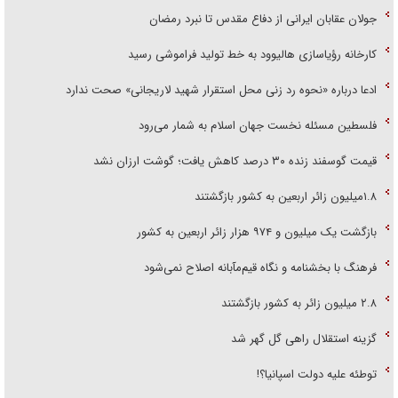
جولان عقابان ایرانی از دفاع مقدس تا نبرد رمضان
کارخانه رؤیاسازی هالیوود به خط تولید فراموشی رسید
ادعا درباره «نحوه رد زنی محل استقرار شهید لاریجانی» صحت ندارد
فلسطین مسئله نخست جهان اسلام به شمار می‌رود
قیمت گوسفند زنده ۳۰ درصد کاهش یافت؛ گوشت ارزان نشد
۱.۸میلیون زائر اربعین به کشور بازگشتند
بازگشت یک میلیون و ۹۷۴ هزار زائر اربعین به کشور
فرهنگ با بخشنامه و نگاه قیم‌مآبانه اصلاح نمی‌شود
۲.۸ میلیون زائر به کشور بازگشتند
گزینه استقلال راهی گل گهر شد
توطئه علیه دولت اسپانیا؟!