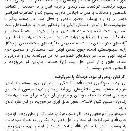
سوریه به فعالیت‌های ضد صهیونیستی خود ادامه دهیم. سید زمانی که به
بیروت برگشت، توانست عده زیادی از مردم لبنان را به حمایت از انتفاضه
فلسطین و مخالفت با مقررات اجلاس مادرید بسیج کند و تظاهرات اعتراضی
مهمی را به راه بیندازد. حضور دائمی و فعال سید در صحنه پیکار با
صهیونیست‌ها و تلاش خستگی‌ناپذیر برای تحقق اهداف و خواسته‌های امت
اسلامی، باعث شده بود مردم فلسطین او را از خودشان هم فلسطینی‌تر
بدانند! او بسیار آرمان‌گرا و دوراندیش بود و می‌گفت: جهاد ما فقط برای
آزادسازی جنوب لبنان نیست، هدف نهایی ما آزادسازی بیت‌المقدس از چنگال
رژیم صهیونیستی است، چون قدس اولین قبله مسلمانان و سومین حرم
شریف الهی است. در دیدار‌های خصوصی به من می‌گفت: پدر و مادرش از
سادات علوی و از نسل اهل بیت (ع) هستند، بنابراین او نمی‌تواند از
فلسطین چشم بپوشد...».
اگر توان روحی او نبود، حزب‌الله پا نمی‌گرفت
بی تردید نضج‌گیری «حزب‌الله» و آمادگی سازمان آن برای توسعه و کارآمدی
هر چه بیشتر، مرهون تلاش‌های بی‌وقفه و مداوم شهید موسوی است. این
موضوعی است که جمله دوستان و مراودان آن بزرگ، بر آن صحه نهاده‌اند.
زنده‌یاد حسین شیخ الاسلام، سفیر سابق ایران در سوریه، در این فقره اذعان
دارد:
«سیدعباس آدم عجیبی بود. اگر عشق، عرفان، دلدادگی و توان روحی او نبود،
حزب‌الله پا نمی‌گرفت. او شجاع و اهل خطر بود. یک روز به همراه سیدعباس،
به روستای میدو رفتم. حزب‌الله از آنجا، در مقابل ارتش رژیم صهیونیستی