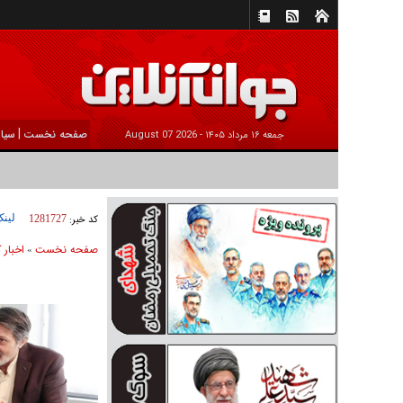
|
صفحه نخست
سیا
جمعه ۱۶ مرداد ۱۴۰۵ -
2026 August 07
لینک
کد خبر:
1281727
صفحه نخست
اخبار 
»