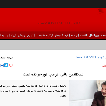
|
|
|
|
|
|
|
|
|
ست
بين‌الملل
اقتصاد
جامعه
فرهنگ‌و‌هنر
ایثار و مقاومت
تاریخ
ورزش
ايران
چندرسان
 کوتاه:
تاریخ انتشار
كلی
عمادالدین باقی: ترامپ کور خوانده است
به‌عنوان کسی که در ۲۵سال گذشته علیه راهبرد منطقه‌ای 
ده‌ها مقاله و مصاحبه داشتم با خواندن فرمان ترامپ، احساس 
یافتم.