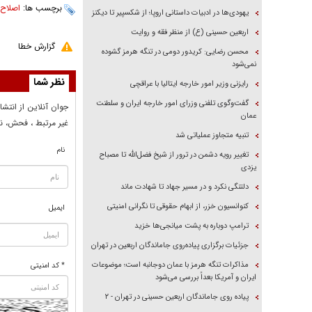
برچسب ها:
اصلاح
یهودی‌ها در ادبیات داستانی اروپا؛ از شکسپیر تا دیکنز
اربعین حسینی (ع) از منظر فقه و روایت
گزارش خطا
محسن رضایی: کریدور دومی در تنگه هرمز گشوده
نمی‌شود
نظر شما
رایزنی وزیر امور خارجه ایتالیا با عراقچی
گفت‌وگوی تلفنی وزرای امور خارجه ایران و سلطنت
جوان آنلاين از انتشا
عمان
غير مرتبط ، فحش، نا
تنبیه متجاوز عملیاتی شد
نام
تغییر رویه دشمن در ترور از شیخ فضل‌الله تا مصباح
یزدی
دلتنگی نکرد و در مسیر جهاد تا شهادت ماند
کنوانسیون خزر، از ابهام حقوقی تا نگرانی امنیتی
ایمیل
ترامپ دوباره به پشت میانجی‌ها خزید
جزئیات برگزاری پیاده‌روی جاماندگان اربعین در تهران
مذاکرات تنگه هرمز با عمان دوجانبه است؛ موضوعات
* کد امنیتی
ایران و آمریکا بعداً بررسی می‌شود
پیاده روی جاماندگان اربعین حسینی در تهران - ۲