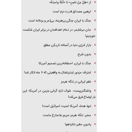
از «هَلْ مِنْ ناصِرٍ» تا «اُمَّةً واحِدَةً»
اربعین مصداق قدرت نرم است
جنگ با ایران جنگی پرهزینه، بی‌ثمر و بزدلانه است
جان مرشایمر: در تمام اهدافمان در برابر ایران شکست
خوردیم!
بازار انرژی دنیا در آستانه تاریکی مطلق
بدون شرح
جنگ با ایران، احمقانه‌ترین تصمیم آمریکا
اعتراف مزدور اینترنشنال به واقعیتی که ۷ ماه انکار شد!
نظم ایرانی در تنگه هرمز
واشنگتن‌پست: شوک تازه گرانی بنزین در آمریکا؛ این
بار اوضاع فرق می‌کند!
تنها هدف آمریکا امنیت اسرائیل است!
مخبر: تنگه هرمز حریم بلامنازع ماست
پادوی حقیر نتانیاهو!