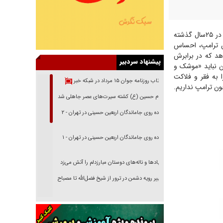
عمادالدین باقی، فعال سیاسی اصلاح‌طلب، در رشته توئیتی نوشت: به‌عنوان کسی که در ۲۵سال گذشته
ان ترامپ، احساس
قصاب اسرائیل بمب‌های ۲هزارپوندی می‌دهد که در برابرش
پیشنهاد سردبیر
ن نباید «موشک و
باشد! و با فشار حداکثری می‌خواهد ۹۰میلیون‌نفر را به فقر و فلاکت
بازتاب روزنامه جوان ۱۵ مرداد در شبکه خبر
 چون ترامپ نداریم.
امام حسین (ع) کشته سیرت‌های عصر جاهلی شد
پیاده روی جاماندگان اربعین حسینی در تهران - ۲
پیاده روی جاماندگان اربعین حسینی در تهران - ۱
فریاد‌ها و ناله‌های دوستان مبارزدلم را آتش می‌زد
تغییر رویه دشمن در ترور از شیخ فضل‌الله تا مصباح
یزدی
خرید قسطی اولش خنده و آخرش گریه است!
فوتبال و آن «بالا»!