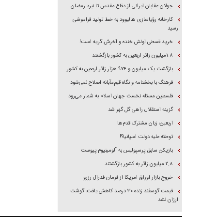
جولان عقابان ایرانی از دفاع مقدس تا نبرد رمضان
کارخانه رؤیاسازی هالیوود به خط تولید فراموشی
رسید
خرید قسطی اولش خنده و آخرش گریه است!
۱.۸میلیون زائر اربعین به کشور بازگشتند
بازگشت یک میلیون و ۹۷۴ هزار زائر اربعین به کشور
فرهنگ با بخشنامه و نگاه قیم‌مآبانه اصلاح نمی‌شود
فلسطین مسئله نخست جهان اسلام به شمار می‌رود
گزینه استقلال راهی گل گهر شد
اربعین؛ زبان مشترک قدم‌ها
توطئه علیه دولت اسپانیا؟!
بازیکن سابق پرسپولیس به آلومینیوم پیوست
۲.۸ میلیون زائر به کشور بازگشتند
خروج بازار اوراق امریکا از فرمان فدرال رزرو
قیمت گوسفند زنده ۳۰ درصد کاهش یافت؛ گوشت
ارزان نشد