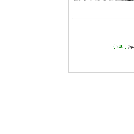
جاز
( 200 )