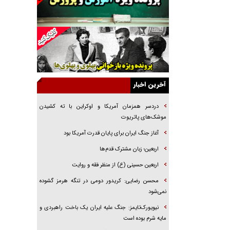
راهبرد غافلگیری با نسل جدید پهپاد‌ها
جنجال پزشکان تقلبی در صنعت زیبایی
یهودی‌ها در ادبیات داستانی اروپا؛ از شکسپیر تا
دیکنز
گفت‌وگو با خواهر یکی از شهدای جنگ رمضان/
خواهرم فرمانده جهادی و اهل خدمت بی‌منت بود
آخرین اخبار
جزئیات شکنجه‌هایم فراتر از آن است که در بیان
بگنجد!
دردسر همزمان آمریکا و اوکراین با ته کشیدن
موشک‌های پاتریوت
گزارش «جوان» از قوانین سخت‌گیرانه ۶ قاره در
برابر یورش به پاسگاه‌های پلیس
آغاز جنگ ایران برای پایان قدرت آمریکا بود
تحلیل ابعاد پیام رهبر انقلاب به حزب‌الله/ مقاومت
اربعین؛ زبان مشترک قدم‌ها
نقشه راه آینده غرب آسیا
اربعین حسینی (ع) از منظر فقه و روایت
محسن رضایی: کریدور دومی در تنگه هرمز گشوده
نمی‌شود
نیویورک‌تایمز: جنگ علیه ایران یک باخت راهبردی و
مایه شرم بوده است