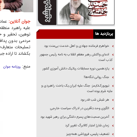
جوان آنلاین:
علیه راهبرد منطق
پربازدید ها
مردمی بدون پدافن
خواهرم فرمانده جهادی و اهل خدمت بی‌منت بود
بکشاند تا اراده جبا
ادعای واکنش رهبر معظم انقلاب به نامه رئیس جمهور
کذب است
منبع:
روزنامه جوان
یازدهمین دوره مسابقات رباتیک دانش آموزی کشور
جنگ روانی تنگه‌ها!
نیویورک‌تایمز: جنگ علیه ایران یک باخت راهبردی و
مایه شرم بوده است
هر شبش شب قدر بود
الگوی وحدت‌آفرین در ادراک سیاست خارجی
آخرین صحبت‌های پسرم دلتنگی برای رهبر شهید بود
زمان شارژ اعتبار کالابرگ تغییر کرد
تضعیف پلیس، فروپاشی همه‌چیز