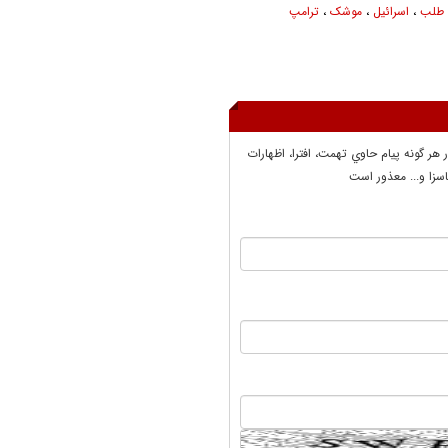
 طلب
،
اسرائیل
،
موشک
،
ترامپ
ر هر گونه پيام حاوي تهمت، افترا، اظهارات
سزا و... معذور است