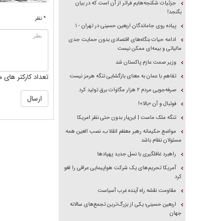
جزئیات شکنجه‌هایم فراتر از آن است که در بیان
بگنجد!
* نظر
پیاده روی جاماندگان اربعین حسینی در تهران - ۱
ادامه حیات بنگاه‌های اقتصادی بدون حمایت جدی
مالیاتی و بیمه‌ای ممکن نیست
وزیر صمت عازم پاکستان شد
تعداد کارکتر های م
تفاهم با عمان به معنای بازگشایی تنگه هرمز نیست
صرفه‌جویی مردم ۲ هزار مگاوات برق تولید کرد
فوتبال و آن «بالا»!
تنگه ملک ماست | این‌بار بدون حتی نظر امریکا
مواضع حکیمانه رهبر معظم انقلاب، نصب العین همه
مسئولان نظام باشد
راهبرد غافلگیری با نسل جدید پهپاد‌ها
آمریکا تحریم‌های یک شرکت هواپیمایی عراقی را لغو
کرد
مقاومت نقشه راه آینده غرب آسیاست
اربعین حسینی؛ یکی از بزرگ‌ترین تجمع‌های سالانه
جهان