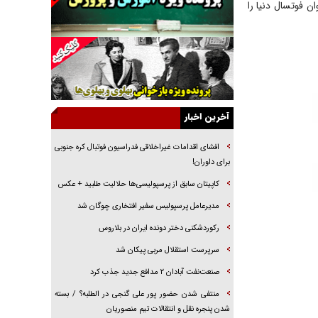
ن بازیکن جوان فوتسال دنیا را
راهبرد غافلگیری با نسل جدید پهپاد‌ها
جنجال پزشکان تقلبی در صنعت زیبایی
یهودی‌ها در ادبیات داستانی اروپا؛ از شکسپیر تا
دیکنز
گفت‌وگو با خواهر یکی از شهدای جنگ رمضان/
خواهرم فرمانده جهادی و اهل خدمت بی‌منت بود
آخرین اخبار
جزئیات شکنجه‌هایم فراتر از آن است که در بیان
بگنجد!
افشای اقدامات غیراخلاقی فدراسیون فوتبال کره جنوبی
برای داوران!
گزارش «جوان» از قوانین سخت‌گیرانه ۶ قاره در
برابر یورش به پاسگاه‌های پلیس
کاپیتان سابق از پرسپولیسی‌ها حلالیت طلبید + عکس
تحلیل ابعاد پیام رهبر انقلاب به حزب‌الله/ مقاومت
مدیرعامل پرسپولیس سفیر افتخاری چوگان شد
نقشه راه آینده غرب آسیا
رکوردشکنی دختر دونده ایران در بلاروس
سرپرست استقلال مربی پیکان شد
صنعت‌نفت آبادان ۲ مدافع جدید جذب کرد
منتفی شدن حضور پور علی گنجی در الطلبه؟ / بسته
شدن پنجره نقل و انتقالات تیم منصوریان