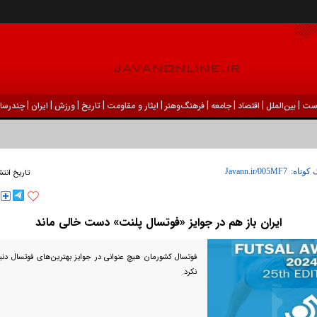
|
|
|
|
|
|
|
|
|
ست
بين‌الملل
اقتصاد
جامعه
فرهنگ‌و‌هنر
ایثار و مقاومت
تاریخ
ورزش
ايران
چندرسان
 کوتاه:
تاریخ انتش
ایران باز هم در جوایز «فوتسال پلنت» دست خالی ماند
نکرد.