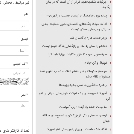
جزئیات شکنجه‌هایم فراتر از آن است که در بیان
غير مرتبط ، فحش، نا
بگنجد!
نام
پیاده روی جاماندگان اربعین حسینی در تهران - ۱
ادامه حیات بنگاه‌های اقتصادی بدون حمایت جدی
مالیاتی و بیمه‌ای ممکن نیست
وزیر صمت عازم پاکستان شد
ایمیل
تفاهم با عمان به معنای بازگشایی تنگه هرمز نیست
صرفه‌جویی مردم ۲ هزار مگاوات برق تولید کرد
فوتبال و آن «بالا»!
* کد امنیتی
مواضع حکیمانه رهبر معظم انقلاب، نصب العین همه
مسئولان نظام باشد
راهبرد غافلگیری با نسل جدید پهپاد‌ها
آمریکا تحریم‌های یک شرکت هواپیمایی عراقی را لغو
* نظر
کرد
مقاومت نقشه راه آینده غرب آسیاست
اربعین حسینی؛ یکی از بزرگ‌ترین تجمع‌های سالانه
جهان
تنگه ملک ماست | این‌بار بدون حتی نظر امریکا
تعداد کارکتر های م