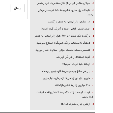
جولان عقابان ایرانی از دفاع مقدس تا نبرد رمضان
کارخانه رؤیاسازی هالیوود به خط تولید فراموشی
رسید
۱.۸میلیون زائر اربعین به کشور بازگشتند
خرید قسطی اولش خنده و آخرش گریه است!
بازگشت یک میلیون و ۹۷۴ هزار زائر اربعین به کشور
فرهنگ با بخشنامه و نگاه قیم‌مآبانه اصلاح نمی‌شود
فلسطین مسئله نخست جهان اسلام به شمار می‌رود
گزینه استقلال راهی گل گهر شد
توطئه علیه دولت اسپانیا؟!
بازیکن سابق پرسپولیس به آلومینیوم پیوست
خروج بازار اوراق امریکا از فرمان فدرال رزرو
۲.۸ میلیون زائر به کشور بازگشتند
قیمت گوسفند زنده ۳۰ درصد کاهش یافت؛ گوشت
ارزان نشد
اربعین؛ زبان مشترک قدم‌ها