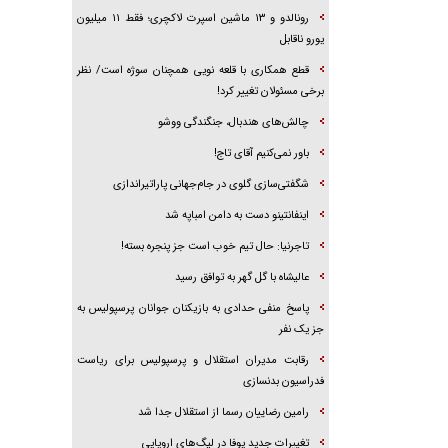
رونالدو و ۱۳ ماشین اسپرت لاکچری؛ فقط ۱۱ میلیون
یورو ناقابل
قطع همکاری با قلعه نویی همچنان سوژه است/ نظر
برخی مسئولان تغییر کرد!
چالش‌های هندبال، جنگندگی ووشو
باور نمی‌کنیم آقای تاج!
شگفتی‌سازی گلوی در جام‌جهانی پاراتیراندازی
اینفانتینو دست به دامن امباپه شد
تاجرنیا: حال تیم خوب است جز پنجره بسته!
عالیشاه با گل گهر به توافق رسید
پاسخ منفی حدادی به بازیکنان جوانان پرسپولیس به
جز یک نفر
رقابت مدیران استقلال و پرسپولیس برای ریاست
فدراسیون بدنسازی
رامین رضاییان رسما از استقلال جدا شد
تغییرات جدید یوفا در لیگ‌های اروپایی