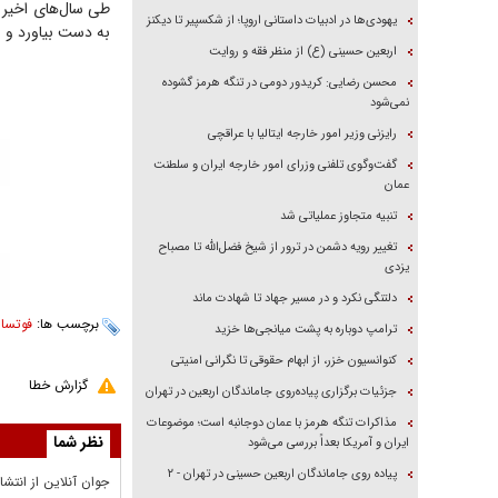
یهودی‌ها در ادبیات داستانی اروپا؛ از شکسپیر تا دیکنز
به دست بیاورد و 
اربعین حسینی (ع) از منظر فقه و روایت
محسن رضایی: کریدور دومی در تنگه هرمز گشوده
نمی‌شود
رایزنی وزیر امور خارجه ایتالیا با عراقچی
گفت‌وگوی تلفنی وزرای امور خارجه ایران و سلطنت
عمان
تنبیه متجاوز عملیاتی شد
تغییر رویه دشمن در ترور از شیخ فضل‌الله تا مصباح
یزدی
دلتنگی نکرد و در مسیر جهاد تا شهادت ماند
برچسب ها:
فوتسا
ترامپ دوباره به پشت میانجی‌ها خزید
کنوانسیون خزر، از ابهام حقوقی تا نگرانی امنیتی
گزارش خطا
جزئیات برگزاری پیاده‌روی جاماندگان اربعین در تهران
مذاکرات تنگه هرمز با عمان دوجانبه است؛ موضوعات
نظر شما
ایران و آمریکا بعداً بررسی می‌شود
پیاده روی جاماندگان اربعین حسینی در تهران - ۲
جوان آنلاين از انتشا