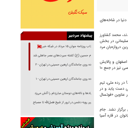
نیا در شاخه‌های
ند، محمد کشاورز
پیشنهاد سردبیر
 سلیمانی در بخش
زانه توسلی هم در جمع ۱۰ نامزد عنوان بهترین دروازه‌بان مرد
بازتاب روزنامه جوان ۱۵ مرداد در شبکه خبر
امام حسین (ع) کشته سیرت‌های عصر جاهلی شد
 اصفهان و پالایش
پیاده روی جاماندگان اربعین حسینی در تهران - ۲
نفت آبادان، در رده بهترین تیم باشگاهی دنیا قرار گرفتند. مرد سال فوتسال آسیا یعنی سعید احمد عباسی نیز در جمع ۱۰
پیاده روی جاماندگان اربعین حسینی در تهران - ۱
 در رده ملی، تیم
ین قهرمانی آسیا نتوانست در جام جهانی ۲۰۲۴ به توفیقی دست یابد و در
فریاد‌ها و ناله‌های دوستان مبارزدلم را آتش می‌زد
 عناوین «فوتسال
تغییر رویه دشمن در ترور از شیخ فضل‌الله تا مصباح
یزدی
 برگزار نشد. جام
وان در قاره آسیا
خرید قسطی اولش خنده و آخرش گریه است!
فوتبال و آن «بالا»!