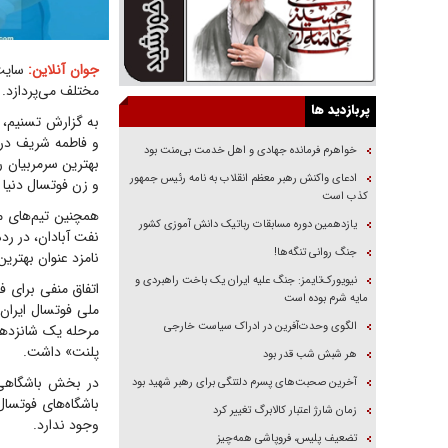
جوان آنلاین:
سایت 
مختلف می‌پردازد. این سایت با پایان سا
پربازدید ها
به گزارش تسنیم، 
و فاطمه شریف در 
خواهرم فرمانده جهادی و اهل خدمت بی‌منت بود
ادعای واکنش رهبر معظم انقلاب به نامه رئیس جمهور
و زن فوتسال دنیا ق
کذب است
همچنین تیم‌های مل
یازدهمین دوره مسابقات رباتیک دانش آموزی کشور
جنگ روانی تنگه‌ها!
نامزد عنوان بهتری
نیویورک‌تایمز: جنگ علیه ایران یک باخت راهبردی و
اتفاق منفی برای ف
مایه شرم بوده است
الگوی وحدت‌آفرین در ادراک سیاست خارجی
مرحله یک شانزدهم
پلنت» داشت.
هر شبش شب قدر بود
در بخش باشگاهی نی
آخرین صحبت‌های پسرم دلتنگی برای رهبر شهید بود
باشگاه‌های فوتسال
زمان شارژ اعتبار کالابرگ تغییر کرد
وجود ندارد.
تضعیف پلیس، فروپاشی همه‌چیز