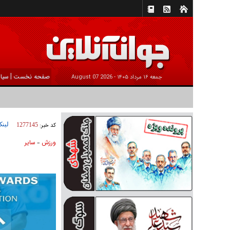
|
صفحه نخست
سیا
جمعه ۱۶ مرداد ۱۴۰۵ -
2026 August 07
لینک
کد خبر:
1277145
ورزش
ساير
»