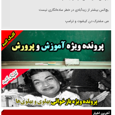
هیچ‌کس بیشتر از زیدآبادی در خطر ساده‌انگاری نیست
رقص مشترک دن کیشوت و ترامپ
دنده دولت به واگذاری مسئله‌دار ایران‌خودرو/ خصوصی‌سازی یا انحصار؟
غریزه‌ی بقا و آقای باقی و رفقا
جراحی‌های زیبایی با مدرک فوق‌دیپلم! + گفت‌وگو با متهم
گفت‌وگو با همسر یکی از شهدای جنگ رمضان/ پیکر بی‌سر شهید را از
انگشت‌های پا شناسایی کردیم
نسلی که آنلاین الگو می‌گیرد
گفت‌وگو با آیت‌الله جاودان/ جفای مخالفان مکانت معنوی رهبر شهید را
ارتقا می‌داد
آخرین اخبار