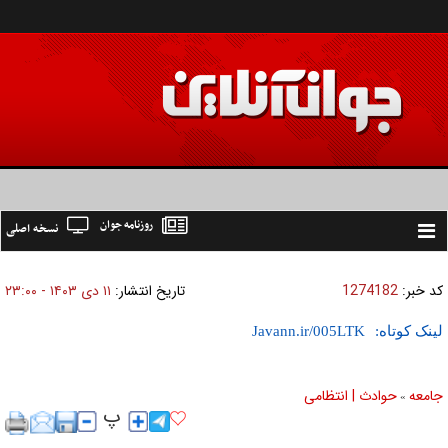
روزنامه جوان
نسخه اصلی
Toggle
navigation
کد خبر:
1274182
تاریخ انتشار:
۱۱ دی ۱۴۰۳ - ۲۳:۰۰
لینک کوتاه:
جامعه
حوادث | انتظامی
»