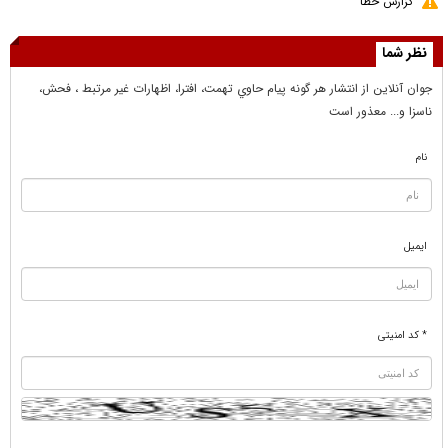
گزارش خطا
نظر شما
جوان آنلاين از انتشار هر گونه پيام حاوي تهمت، افترا، اظهارات غير مرتبط ، فحش،
ناسزا و... معذور است
نام
ایمیل
* کد امنیتی