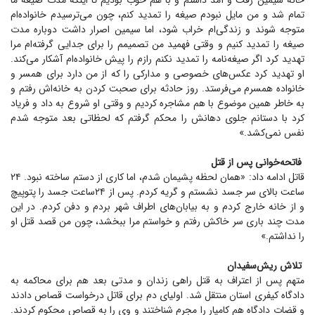
خانه سیمین رفت و آمد داشتم و با هم خوب بودیم تا اینکه مدت صیغه ما
تمام شد و من مایل نبودم صیغه را تمدید کنم، چون می‌ترسیدم خانواده‌ام
متوجه شوند و زندگی‌ام خراب شود، اما سیمین اصرار داشت دوباره مدت
صیغه را تمدید کنیم و وقتی فهمید من تصمیمم را برای جدایی گرفته‌ام مرا
تهدید کرد اگر صیغه‌نامه را تمدید نکنم رازم را پیش خانواده‌ام آشکار می‌کند.
او تهدید کرد عکس‌های خصوصی و مدارکی را که از من دارد برای همسر و
خانواده همسرم می‌فرستد. روز حادثه برای صحبت کردن به خانه‌اش رفتم و
به خاطر همین موضوع با هم مشاجره کردیم و وقتی او شروع به داد و فریاد
کرد با دستانم جلوی دهانش را محکم گرفتم که لحظاتی بعد متوجه شدم
نفس نمی‌کشد.»
فاتحه‌خوانی پس از قتل
قاتل ادامه داد: «همان لحظه پشیمان شدم، اما کاری از دستم ساخته نبود. ۲۴
ساعت بالای سر جسد نشستم و گریه کردم. پس از ۲۴‌ساعت جسد را پتوپیچ
و از خانه خارج کردم و به بیابان‌های اطراف شهر بردم و دفن کردم. در این
مدت چند باری سر خاکش رفتم و خواستم مرا ببخشد، چون من قصد قتل او
را نداشتم.»
تلاش ریش‌سفیدان
متهم پس از اعتراف به قتل راهی زندان و مدتی بعد هم برای محاکمه به
دادگاه کیفری استان منتقل شد. اولیای دم برای قاتل درخواست قصاص دادند
و قضات دادگاه هم کامیار را مجرم شناختند و وی را به قصاص محکوم کردند.