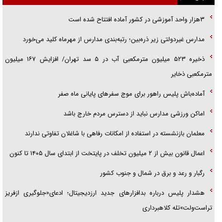
راننده مست به قانون می‌خندد
۳هزار واحد آموزشی در کشور آماده افتتاح شده است
همه آقای دوربینی شده‌ایم!
مدارس غیردولتی زیر ذره‌بین؛ رتبه‌بندی مدارس از مهرماه کلید می‌خورد
قصه ناتمام سرویس مدارس
ذخیره ۵۲۳ میلیون مترمکعبی آب در ۵ سد تهران/ افزایش ۱۶۷ میلیون
آیا مقاومت فلسطین خلع‌سلاح می‌شود؟
مترمکعبی ذخایر
آماده‌باش پلیس راهور برای موج سفرهای پایانی ماه صفر
اماکن ورزشی مدارس نباید از دسترس مردم خارج باشد
معلمان بازنشسته در استفاده از امکانات رفاهی با شاغلان تفاوتی ندارند
اعمال قانون بیش از ۲ میلیون تخلف در پایتخت از ابتدای سال ۱۴۰۵ تا کنون
رگبار و رعد و برق در شمال و جنوب کشور
هشدار پلیس درباره بدافزارهای جدید ارزدیجیتال؛ ادعای«جلوگیری ازفریز
تراست‌ولت»تله کلاهبرداری