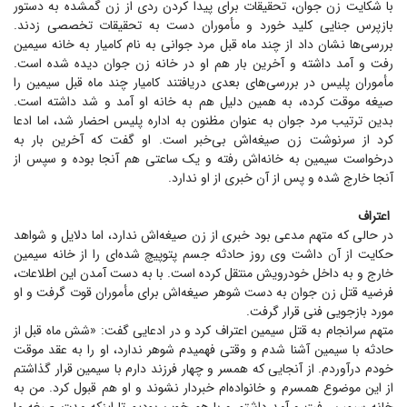
با شکایت زن جوان، تحقیقات برای پیدا کردن ردی از زن گمشده به دستور
بازپرس جنایی کلید خورد و مأموران دست به تحقیقات تخصصی زدند.
بررسی‌ها نشان داد از چند ماه قبل مرد جوانی به نام کامیار به خانه سیمین
رفت و آمد داشته و آخرین بار هم او در خانه زن جوان دیده شده است.
مأموران پلیس در بررسی‌های بعدی دریافتند کامیار چند ماه قبل سیمین را
صیغه موقت کرده، به همین دلیل هم به خانه او آمد و شد داشته است.
بدین ترتیب مرد جوان به عنوان مظنون به اداره پلیس احضار شد، اما ادعا
کرد از سرنوشت زن صیغه‌اش بی‌خبر است. او گفت که آخرین بار به
درخواست سیمین به خانه‌اش رفته و یک ساعتی هم آنجا بوده و سپس از
آنجا خارج شده و پس از آن خبری از او ندارد.
اعتراف
در حالی که متهم مدعی بود خبری از زن صیغه‌اش ندارد، اما دلایل و شواهد
حکایت از آن داشت وی روز حادثه جسم پتوپیچ شده‌ای را از خانه سیمین
خارج و به داخل خودرویش منتقل کرده است. با به دست آمدن این اطلاعات،
فرضیه قتل زن جوان به دست شوهر صیغه‌اش برای مأموران قوت گرفت و او
مورد بازجویی فنی قرار گرفت.
متهم سرانجام به قتل سیمین اعتراف کرد و در ادعایی گفت: «شش ماه قبل از
حادثه با سیمین آشنا شدم و وقتی فهمیدم شوهر ندارد، او را به عقد موقت
خودم درآوردم. از آنجایی که همسر و چهار فرزند دارم با سیمین قرار گذاشتم
از این موضوع همسرم و خانواده‌ام خبردار نشوند و او هم قبول کرد. من به